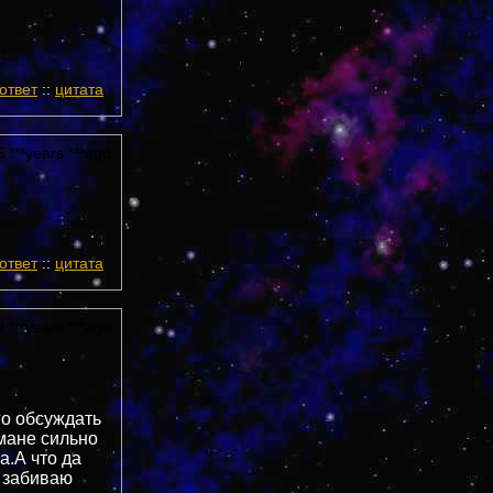
ответ
::
цитата
 ***years ***ago
ответ
::
цитата
 ***years ***ago
го обсуждать
Омане сильно
а.А что да
и забиваю