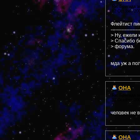
Re: Бригада 
12 October, 20
Флейтист пис
------------------
> Ну, ежели 
> Спасибо б
> форума.
мда уж а пол
OHA
Re: Бригада 
12 October, 20
человек не в
OHA