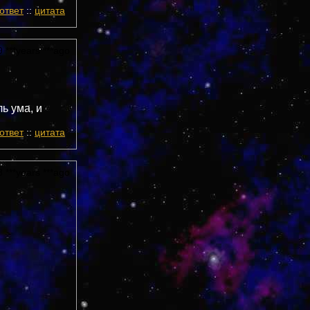
ответ
::
цитата
 ***years ***ago
ь ума, и
ответ
::
цитата
 ***years ***ago