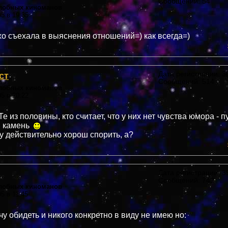
Сообщений: 54
злобных киноманов
05 в 19:35
хо съехала в выяснения отношений=) как всегда=)
ст
Дата регистрации: 36
Сообщений: 514
злобных киноманов
05 в 20:22
е из половины, кто считает, что у них нет чувства юмора - 
я камень
у действительно хорош спорить, а?
Дата регистрации: 39
Сообщений: 742
злобных киноманов
05 в 11:45
чу обидеть и никого конкретно в виду не имею но: