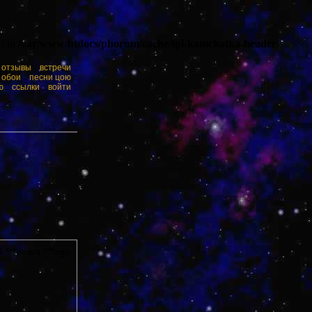
) in
/var/www/htdocs/phorum/cache/tpl-kamchatka-header-
:
отзывы
::
встречи
::
:
обои
::
песни цою
::
ю
::
ссылки
::
войти
::
 ***years ***ago