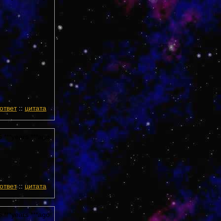
ответ
::
цитата
 ***years ***ago
ответ
::
цитата
 ***years ***ago