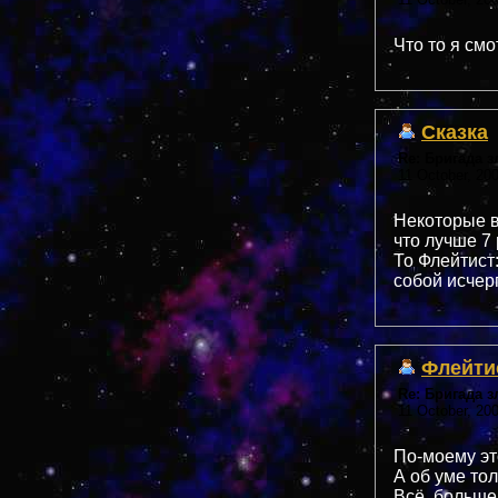
Что то я смо
Сказка
Re: Бригада 
11 October, 20
Некоторые в
что лучше 7
То Флейтист:
собой исчер
Флейти
Re: Бригада 
11 October, 20
По-моему эт
А об уме тол
Всё, больше 