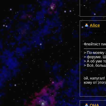
"
Alice
Re: Бригада 
12 October, 20
Флейтист пис
------------------
> По-моему 
> форуме. Шл
> А об уме т
> Всё, больш
ой, напугал!
кому от этог
OHA