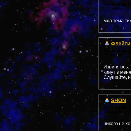
Re: Бригада 
12 October, 20
мда тема ти
Флейти
Re: Бригада 
12 October, 20
Извиняюсь. Т
кинут в мен
Слушайте, н
SHON
Re: Бригада 
13 October, 20
никого не хо