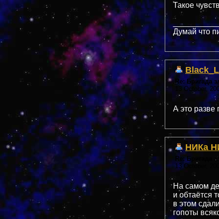
Такое чувс
__________
Думай что п
Black_L
Re: Бригада 
13 October, 20
А это разве
НИКа Н
Re: Бригада 
13 October, 20
На самом де
и обтаётся 
в этом сдал
гопоты всяк