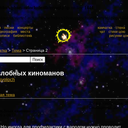
tdocs/phorum/include/db/mysql.php
on line
1444
y (output started at /var/www/htdocs/phorum/include/db/mysql.php:1444
я
::
песни
::
концерты
::
::
камчатка
::
стена
:
деография
::
места
::
::
чат
::
стихи цою
:
кописи
::
библиотека
::
::
рисунки цо
атка
>
Тема
> Страница 2
злобных киноманов
svоloch
ая тема
Дата регистрации: 35
Сообщений: 20
злобных киноманов
05 в 06:17
Но иногда для профилактики с народом нужно проводит