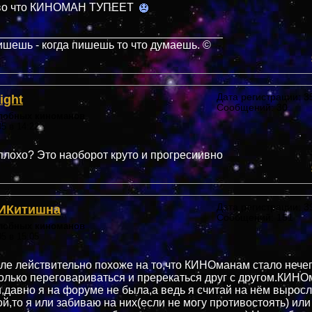
тво что КИНОМАН ТУПЕЕТ
____________________________________
ишешь - когда пишешь то что думаешь. ©
ight
Дата регистрации: 35
Сообщений: 30
злобных киноманов
05 в 14:22
 плохо? Это наоборот круто и прогресиивно
ИКитишна
Дата регистрации: 39
Сообщений: 151
злобных киноманов
05 в 15:05
ле лействительно похоже на то,что КИНОманам стало нече
только переговариваться и пререкаться друг с другом.КИН
и,давно я на форуме не была,а ведь я считай на нём выросл
ой,то я или забиваю на них(если не могу противостоять) ил