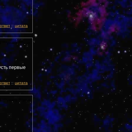
ответ
::
цитата
 ***years ***ago
пусть первые
ответ
::
цитата
 ***years ***ago