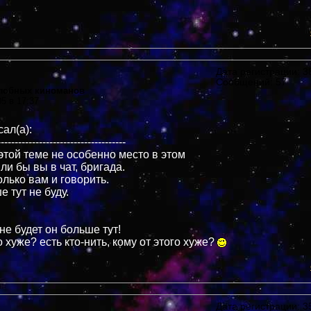
Дата регистрации: 38
Сообщений: 57
злобных киноманов
05 в 17:37
ал(а):
-------------------------------------
этой теме не особенно место в этом
и бы вы в чат, бригада.
олько вам и говорить.
е тут не буду.
 не будет он больше тут!
о хуже? есть кто-нить, кому от этого хуже?
Дата регистрации: 35