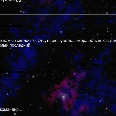
Дата регистрации: 39
Сообщений: 158
злобных киноманов
05 в 06:03
не нам со сволочью! Отсутсвие чувства юмора есть показател
амый последний.
Дата регистрации: 38
Сообщений: 264
злобных киноманов
05 в 06:34
командир...