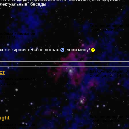
лектуальные" беседы..
Дата регистрации: 38
Сообщений: 57
злобных киноманов
5 в 11:23
охоже кирпич тебя не догнал
лови мину!
ст
Дата регистрации: 36
Сообщений: 514
злобных киноманов
05 в 15:05
ight
Дата регистрации: 35
Сообщений: 30
злобных киноманов
05 в 16:02