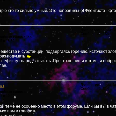
трю кто то сильно умный. Это неправильно! Флейтиста - фто
Дата регистрации: 39
Сообщений: 158
злобных киноманов
05 в 18:39
ещества и субстанции, подвергаясь горению, источают зло
 раз подумать
 нефиг тут народ затыкать. Просто не пиши в теме, и вопро
пан.
ст
Дата регистрации: 36
Сообщений: 514
злобных киноманов
05 в 19:49
ой теме не особенно место в этом форуме. Шли бы вы в чат,
ько вам и говорить.
тут не буду.