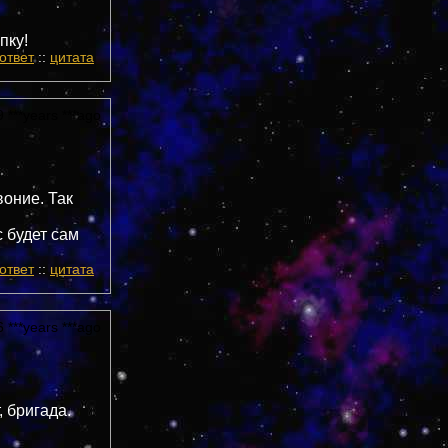
пку!
ответ
::
цитата
 ***years ***ago
воние. Так
с будет сам
ответ
::
цитата
 ***years ***ago
 бригада.