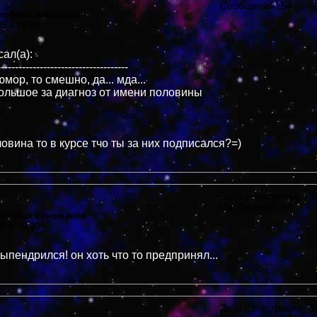
Сообщений: 54
злобных киноманов
05 в 19:29
ал(а):
-------------------------------------
юмор, то смешно, да... мда...
ольшое за диагноз от имени половины
овина то в курсе тчо ты за них подписался?=)
Дата регистрации: 35
Сообщений: 54
злобных киноманов
05 в 19:30
ыпендрился! он хоть что то предпринял...
Дата регистрации: 35