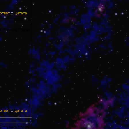
ответ
::
цитата
 ***years ***ago
ответ
::
цитата
 ***years ***ago