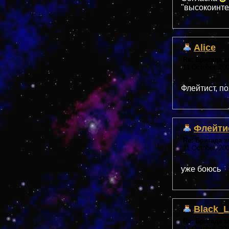
"высокоинте
Alice
Re: Бригада 
11 October, 200
Флейтист, п
Флейти
Re: Бригада 
11 October, 20
уже боюсь
Black_L
Re: Бригада 
11 October, 20