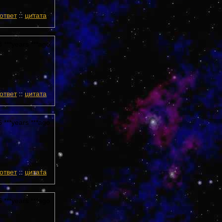
ответ
::
цитата
 ***years ***ago
ответ
::
цитата
 ***years ***ago
ответ
::
цитата
 ***years ***ago