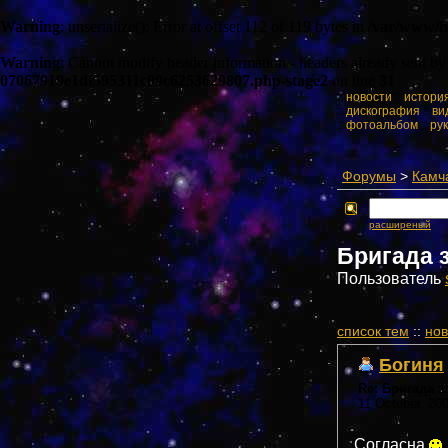
Warning
: unserialize(): Error at offset 112 of 119 bytes in
/var/www/h
Warning
: Cannot modify header information - headers already sent b
07067919e1df595311c09c6253629807.php-stage2
on line
31
::
новости
::
истори
::
дискография
::
ви
::
фотоальбом
::
ру
Форумы
>
Камч
расширеный
Бригада 
Пользователь
cписок тем
::
нов
Богиня
Re: Бригада 
11 October, 20
Согласна