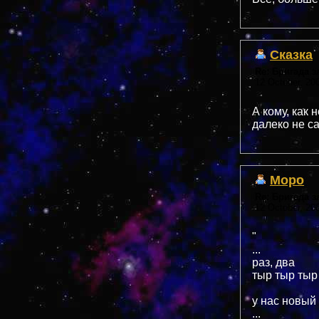
Сказка
Re: Бригада 
12 October, 20
А кому, как 
далеко не с
Моро
Re: Бригада 
12 October, 20
"
...
раз, два
тыр тыр тыр
у нас новый 
...