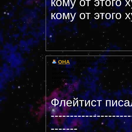
кому от этого 
кому от этого 
OHA
Дата регистрации: 35 ***year
Сообщений: 54
Re: Бригада
злобных
киноманов
12 October,
2005 в 19:29
Флейтист писал
---------------------
-------