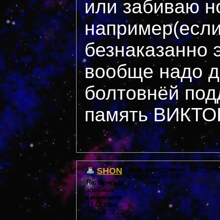
или забиваю н
например(если
безнаказанно э
вообще надо д
болтовнёй под
память ВИКТО
SHON
Дата регистрации: 39 ***year
Сообщений: 742
Re: Бригада
злобных
киноманов
13 October,
2005 в 19:21