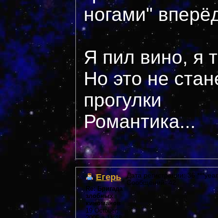
ногами" вперё
Я пил вино, я 
Но это не стан
прогулки
Романтика...
Егерь
Дата регистрации: 36 ***year
Сообщений: 42
Re: Бригада
злобных
киноманов
19 October,
2005 в 11:48