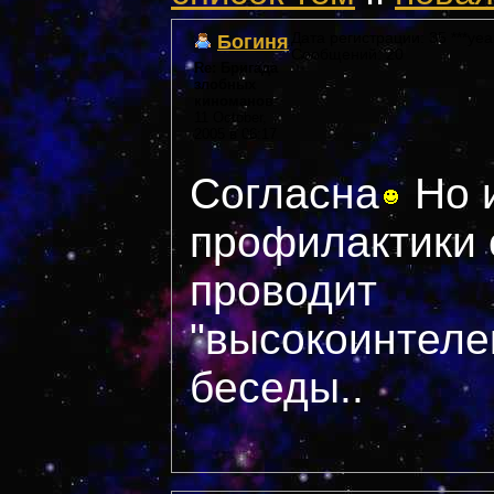
Богиня
Дата регистрации: 35 ***yea
Сообщений: 20
Re: Бригада
злобных
киноманов
11 October,
2005 в 06:17
Согласна
Но 
профилактики 
проводит
"высокоинтеле
беседы..