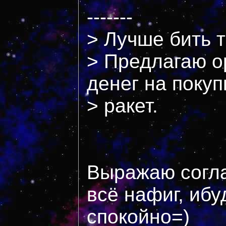
-------
> Лучше бить 
> Предлагаю о
денег на покуп
> ракет.
Выражаю согла
всё нафиг, ибу
спокойно=)