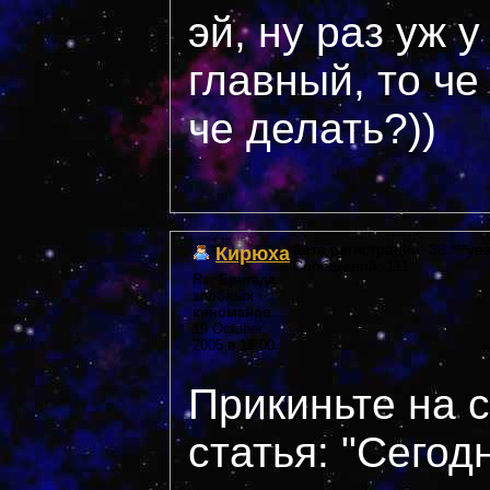
эй, ну раз уж у
главный, то че
че делать?))
Кирюха
Дата регистрации: 36 ***yea
Сообщений: 111
Re: Бригада
злобных
киноманов
19 October,
2005 в 18:00
Прикиньте на 
статья: "Сегод