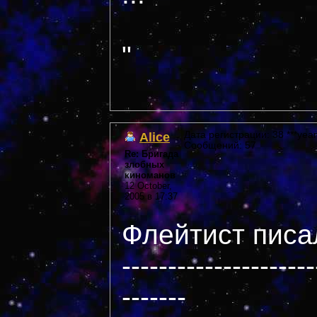
"
Alice
Дата регистрации: 38 ***year
Сообщений: 57
Re: Бригада
злобных
киноманов
12 October,
2005 в 17:37
Флейтист писал
---------------------
-------