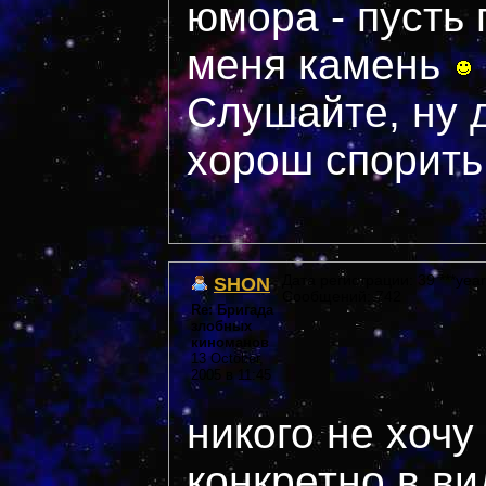
юмора - пусть 
меня камень
Слушайте, ну 
хорош спорить
SHON
Дата регистрации: 39 ***year
Сообщений: 742
Re: Бригада
злобных
киноманов
13 October,
2005 в 11:45
никого не хочу
конкретно в ви