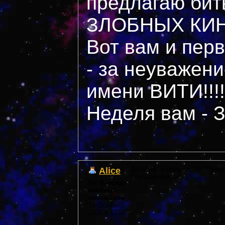
предлагаю би
ЗЛОБНЫХ КИ
Вот вам и пер
- за неуважени
имени ВИТИ!!!!
Неделя вам -
Alice
Дата регистрации: 38 ***year
Сообщений: 57
Re: Бригада
злобных
киноманов
19 October,
2005 в 17:57