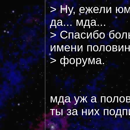
> Ну, ежели ю
да... мда...
> Спасибо бол
имени полови
> форума.
мда уж а полов
ты за них под