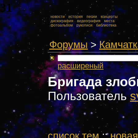
31
::
новости
::
история
::
песни
::
концерты
::
::
дискография
::
видеография
::
места
::
::
фотоальбом
::
рукописи
::
библиотека
::
Форумы
>
Камчатк
расширеный
Бригада зло
Пользователь
s
cписок тем
::
новая