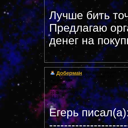
Лучше бить то
Предлагаю орг
денег на покуп
Доберман
Дата регистрации: 37 ***
Сообщений: 144
Re: Бригада
злобных
киноманов
19 October, 2005 в
14:23
Егерь писал(а)
---------------------