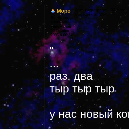
Моро
Дата регистрации: 38 ***year
Сообщений: 264
Re: Бригада
злобных
киноманов
12 October,
2005 в 06:34
"
...
раз, два
тыр тыр тыр
у нас новый ко
...