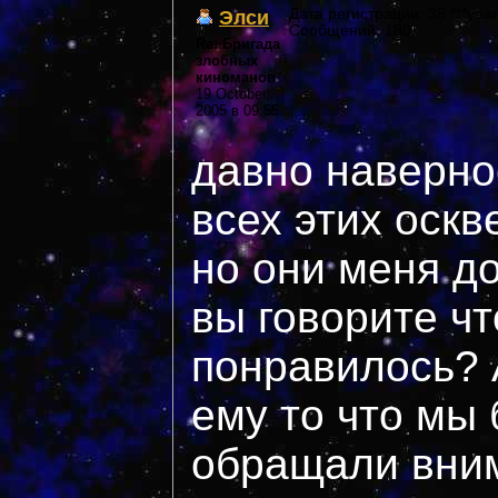
Элси
Дата регистрации: 38 ***year
Сообщений: 180
Re: Бригада
злобных
киноманов
19 October,
2005 в 09:55
давно наверное
всех этих оскве
но они меня до
вы говорите чт
понравилось? 
ему то что мы
обращали вни