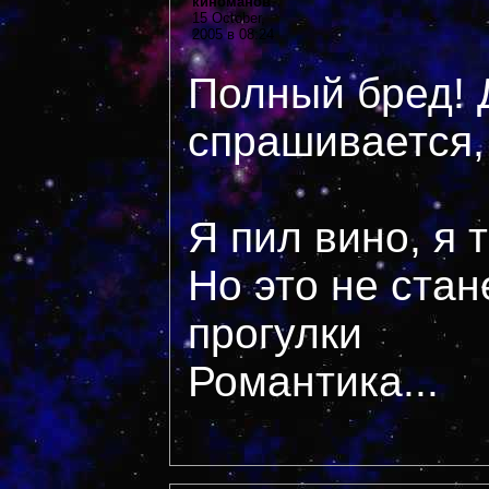
киноманов
15 October,
2005 в 08:24
Полный бред! 
спрашивается,
Я пил вино, я 
Но это не стан
прогулки
Романтика...