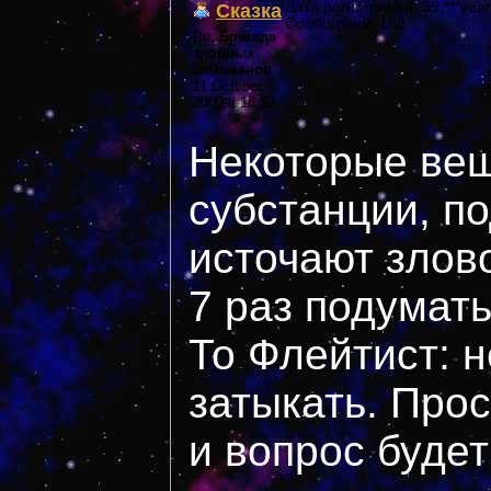
Сказка
Дата регистрации: 39 ***year
Сообщений: 158
Re: Бригада
злобных
киноманов
11 October,
2005 в 18:39
Некоторые вещ
субстанции, п
источают злов
7 раз подумат
То Флейтист: н
затыкать. Прос
и вопрос будет