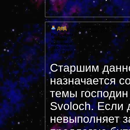
дед
Дата регистрации: 39 ***year
Сообщений: 274
Re: Бригада
злобных
киноманов
19 October,
2005 в 14:58
Старшим данн
назначается с
темы господи
Svoloch. Если 
невыполняет з