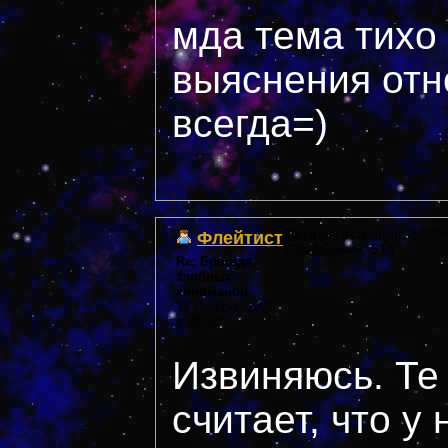
мда тема тихо
выяснения отн
всегда=)
Флейтист
Дата регистрации: 36 ***
Сообщений: 514
Re: Бригада
злобных
киноманов
12 October, 2005
в 20:22
Извиняюсь. Те 
считает, что у 