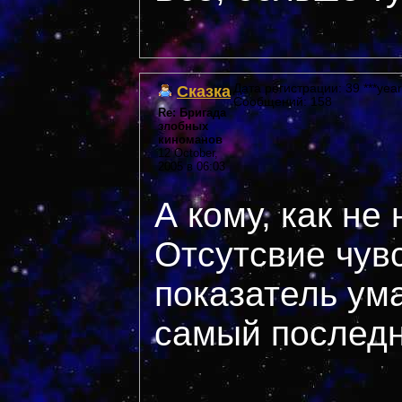
Сказка
Дата регистрации: 39 ***year
Сообщений: 158
Re: Бригада
злобных
киноманов
12 October,
2005 в 06:03
А кому, как не
Отсутсвие чув
показатель ума
самый последн