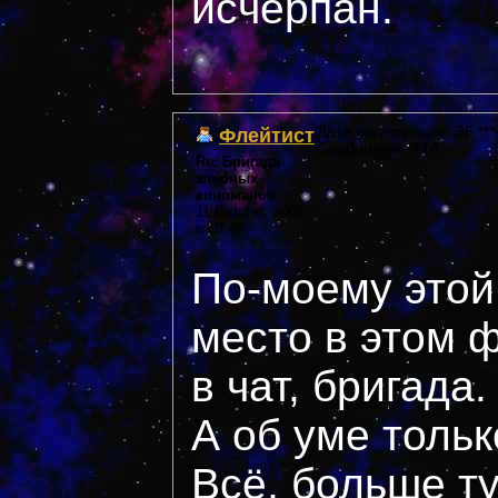
исчерпан.
Флейтист
Дата регистрации: 36 ***
Сообщений: 514
Re: Бригада
злобных
киноманов
11 October, 2005
в 19:49
По-моему этой
место в этом 
в чат, бригада.
А об уме тольк
Всё, больше ту