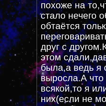
похоже на то,
стало нечего о
обтаётся толь
переговариват
друг с другом
этом сдали,да
была,а ведь я 
выросла.А что
всякой,то я ил
них(если не мо