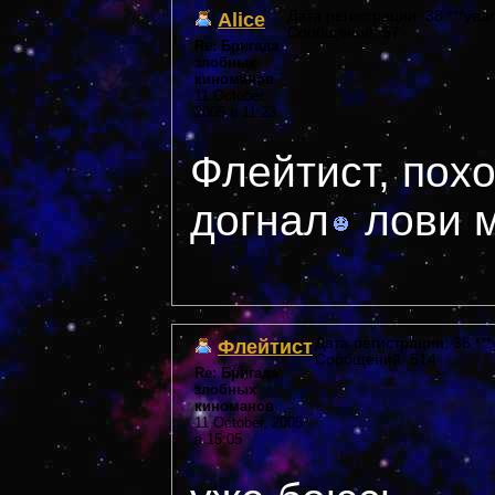
Alice
Дата регистрации: 38 ***year
Сообщений: 57
Re: Бригада
злобных
киноманов
11 October,
2005 в 11:23
Флейтист, похо
догнал
лови м
Флейтист
Дата регистрации: 36 ***
Сообщений: 514
Re: Бригада
злобных
киноманов
11 October, 2005
в 15:05