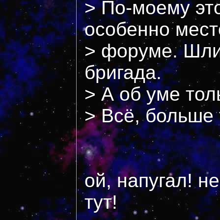
> По-моему эт
особенно мест
> форуме. Шли 
бригада.
> А об уме тол
> Всё, больше 
ой, напугал! н
тут!