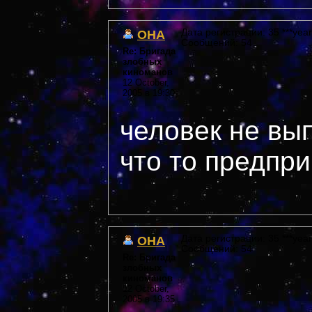
OHA
Дата регистрации: 35 ***year
Сообщений: 54
Re: Бригада
злобных
киноманов
12 October,
2005 в 19:30
человек не вы
что то предпри
OHA
Дата регистрации: 35 ***year
Сообщений: 54
Re: Бригада
злобных
киноманов
12 October,
2005 в 19:35