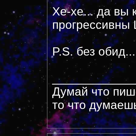
Хе-хе... да вы 
прогрессивны
P.S. без обид...
____________
Думай что пиш
то что думаеш