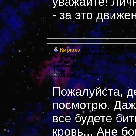
уважайте! Лич
- за это движе
Кирюха
Дата регистрации: 36 ***yea
Сообщений: 111
Re: Бригада
злобных
киноманов
19 October,
2005 в 10:02
Пожалуйста, д
посмотрю. Даж
все будете бит
кровь... Ане б