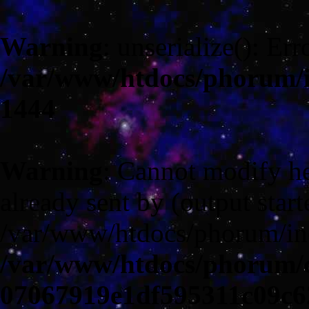
Warning
: unserialize(): Err
/var/www/htdocs/phorum/
1444
Warning
: Cannot modify he
already sent by (output start
/var/www/htdocs/phorum/in
/var/www/htdocs/phorum/c
07067919e1df595311c09c6