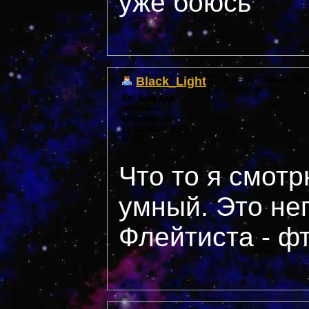
уже боюсь
Black_Light
Дата регистрации: 35 *
Сообщений: 30
Re: Бригада
злобных
киноманов
11 October, 2005 в
16:02
Что то я смотр
умный. Это не
Флейтиста - фт