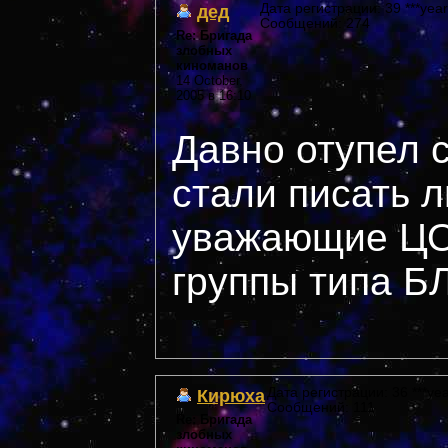
дед
Дата регистрации: 39 ***year
Сообщений: 274
Re: Бригада
злобных
киноманов
14 October,
2005 в 16:10
Давно отупел с
стали писать л
уважающие ЦО
группы типа 
Кирюха
Дата регистрации: 36 ***yea
Сообщений: 111
Re: Бригада
злобных