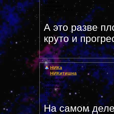
злобных
киноманов
13 October, 2005 в
14:22
А это разве п
круто и прогр
НИКа
Дата регистрации: 39 
Сообщений: 151
НИКитишна
Re: Бригада
злобных
киноманов
13 October, 2005 в
15:05
На самом деле