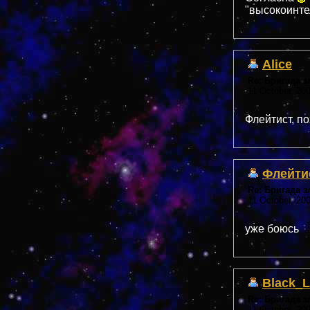
"высокоинте
Alice
Re: Бригада 
11 October, 200
Флейтист, п
Флейти
Re: Бригада 
11 October, 20
уже боюсь
Black_L
Re: Бригада 
11 October, 20