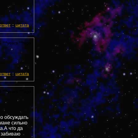
ответ
::
цитата
 ***years ***ago
ответ
::
цитата
 ***years ***ago
го обсуждать
Омане сильно
а.А что да
и забиваю