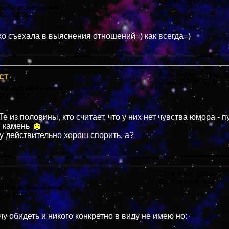
Сообщений: 54
злобных киноманов
05 в 19:35
хо съехала в выяснения отношений=) как всегда=)
ст
Дата регистрации: 36
Сообщений: 514
злобных киноманов
05 в 20:22
е из половины, кто считает, что у них нет чувства юмора - 
я камень
у действительно хорош спорить, а?
Дата регистрации: 39
Сообщений: 742
злобных киноманов
05 в 11:45
чу обидеть и никого конкретно в виду не имею но: