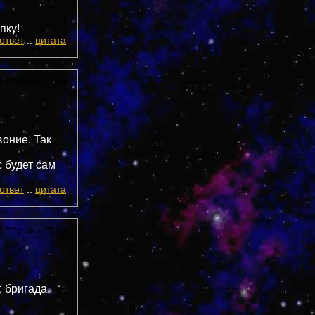
пку!
ответ
::
цитата
 ***years ***ago
воние. Так
с будет сам
ответ
::
цитата
 ***years ***ago
 бригада.