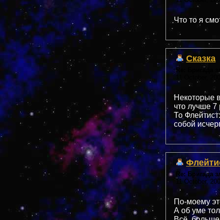
Что то я смо
Сказка
Re: Бригада 
11 October, 20
Некоторые в
что лучше 7
То Флейтист:
собой исчер
Флейти
Re: Бригада 
11 October, 20
По-моему эт
А об уме тол
Всё, больше 