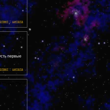
ответ
::
цитата
 ***years ***ago
пусть первые
ответ
::
цитата
 ***years ***ago