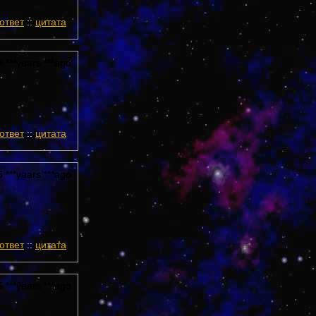
ответ
::
цитата
 ***years ***ago
ответ
::
цитата
 ***years ***ago
ответ
::
цитата
 ***years ***ago