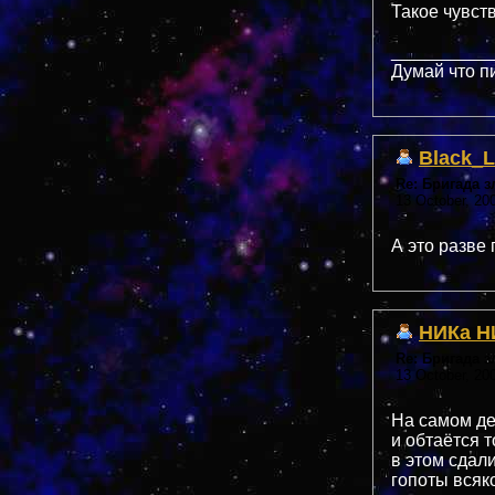
Такое чувс
__________
Думай что п
Black_L
Re: Бригада 
13 October, 20
А это разве
НИКа Н
Re: Бригада 
13 October, 20
На самом де
и обтаётся 
в этом сдал
гопоты всяк