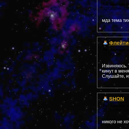
Re: Бригада 
12 October, 20
мда тема ти
Флейти
Re: Бригада 
12 October, 20
Извиняюсь. Т
кинут в мен
Слушайте, н
SHON
Re: Бригада 
13 October, 20
никого не хо