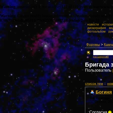
Warning
: unserialize(): Error at offset 112 of 119 bytes in
/var/www/h
Warning
: Cannot modify header information - headers already sent b
07067919e1df595311c09c6253629807.php-stage2
on line
31
::
новости
::
истори
::
дискография
::
ви
::
фотоальбом
::
ру
Форумы
>
Камч
расширеный
Бригада 
Пользователь
cписок тем
::
нов
Богиня
Re: Бригада 
11 October, 20
Согласна