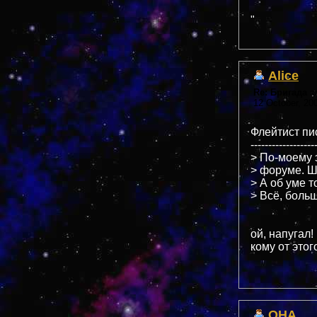
"
Alice
Re: Бригада 
12 October, 20
Флейтист пис
------------------
> По-моему 
> форуме. Шл
> А об уме т
> Всё, больш
ой, напугал!
кому от этог
OHA