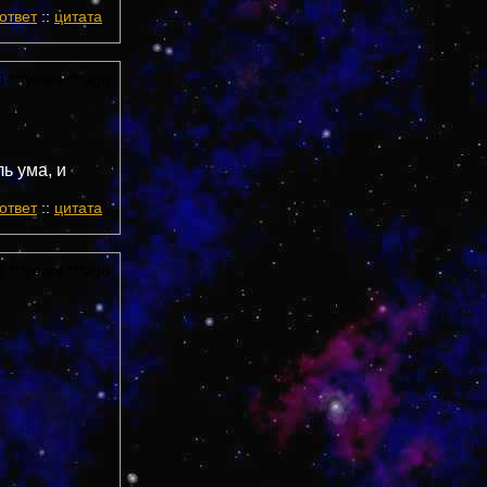
ответ
::
цитата
 ***years ***ago
ь ума, и
ответ
::
цитата
 ***years ***ago