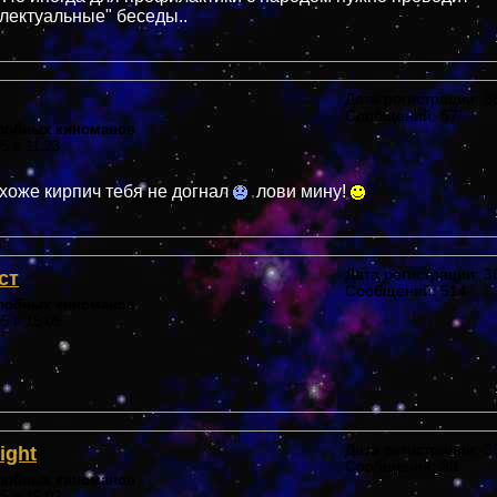
лектуальные" беседы..
Дата регистрации: 38
Сообщений: 57
злобных киноманов
5 в 11:23
охоже кирпич тебя не догнал
лови мину!
ст
Дата регистрации: 36
Сообщений: 514
злобных киноманов
05 в 15:05
ight
Дата регистрации: 35
Сообщений: 30
злобных киноманов
05 в 16:02