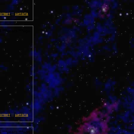
ответ
::
цитата
 ***years ***ago
ответ
::
цитата
 ***years ***ago