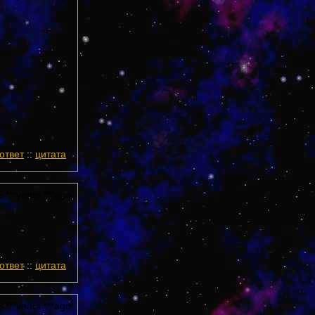
ответ
::
цитата
 ***years ***ago
ответ
::
цитата
 ***years ***ago