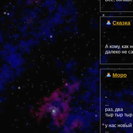
Сказка
Re: Бригада 
12 October, 20
А кому, как 
далеко не с
Моро
Re: Бригада 
12 October, 20
"
...
раз, два
тыр тыр тыр
у нас новый 
...