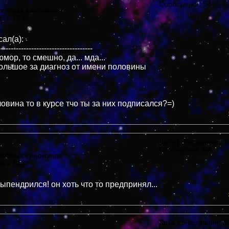
Сообщений: 54
злобных киноманов
05 в 19:29
ал(а):
-------------------------------------
юмор, то смешно, да... мда...
ольшое за диагноз от имени половины
овина то в курсе тчо ты за них подписался?=)
Дата регистрации: 35
Сообщений: 54
злобных киноманов
05 в 19:30
ыпендрился! он хоть что то предпринял...
Дата регистрации: 35