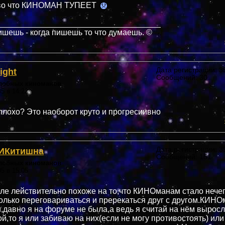
тво что КИНОМАН ТУПЕЕТ
____________________________________
ишешь - когда пишешь то что думаешь. ©
ight
Дата регистрации: 35
Сообщений: 30
злобных киноманов
05 в 14:22
 плохо? Это наоборот круто и прогресиивно
ИКитишна
Дата регистрации: 39
Сообщений: 151
злобных киноманов
05 в 15:05
ле лействительно похоже на то,что КИНОманам стало нече
только переговариваться и пререкаться друг с другом.КИН
и,давно я на форуме не была,а ведь я считай на нём выросл
ой,то я или забиваю на них(если не могу противостоять) ил