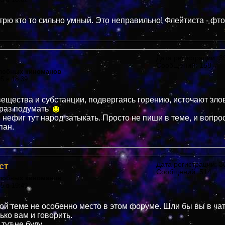
трю кто то сильно умный. Это неправильно! Флейтиста - фто
Дата регистрации: 39
Сообщений: 158
злобных киноманов
05 в 18:39
ещества и субстанции, подвергаясь горению, источают зло
 раз подумать
 нефиг тут народ затыкать. Просто не пиши в теме, и вопро
пан.
ст
Дата регистрации: 36
Сообщений: 514
злобных киноманов
05 в 19:49
ой теме не особенно место в этом форуме. Шли бы вы в чат,
ько вам и говорить.
тут не буду.