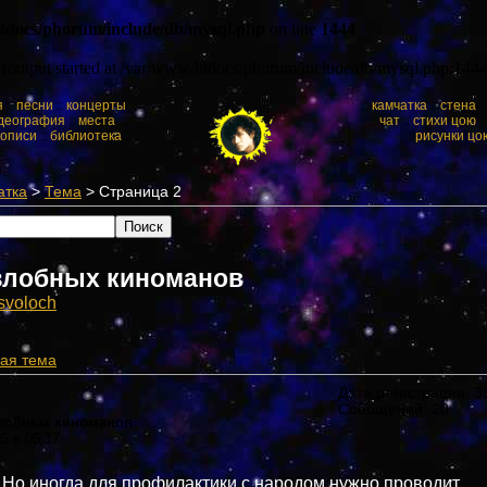
tdocs/phorum/include/db/mysql.php
on line
1444
y (output started at /var/www/htdocs/phorum/include/db/mysql.php:1444
я
::
песни
::
концерты
::
::
камчатка
::
стена
:
деография
::
места
::
::
чат
::
стихи цою
:
кописи
::
библиотека
::
::
рисунки цо
атка
>
Тема
> Страница 2
злобных киноманов
svоloch
ая тема
Дата регистрации: 35
Сообщений: 20
злобных киноманов
05 в 06:17
Но иногда для профилактики с народом нужно проводит