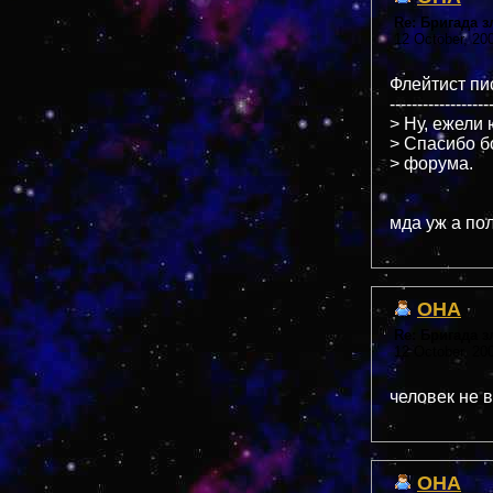
Re: Бригада 
12 October, 20
Флейтист пис
------------------
> Ну, ежели 
> Спасибо б
> форума.
мда уж а пол
OHA
Re: Бригада 
12 October, 20
человек не в
OHA