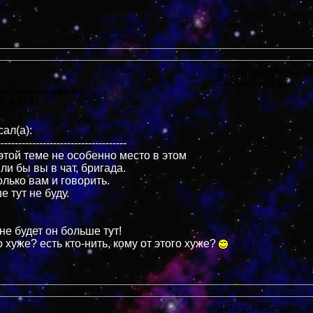
Дата регистрации: 38
Сообщений: 57
злобных киноманов
05 в 17:37
ал(а):
-------------------------------------
этой теме не особенно место в этом
и бы вы в чат, бригада.
олько вам и говорить.
е тут не буду.
 не будет он больше тут!
о хуже? есть кто-нить, кому от этого хуже?
Дата регистрации: 35