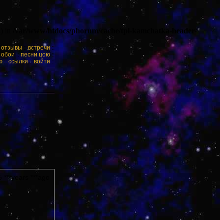
) in
/var/www/htdocs/phorum/cache/tpl-kamchatka-header-
:
отзывы
::
встречи
::
:
обои
::
песни цою
::
ю
::
ссылки
::
войти
::
 ***years ***ago