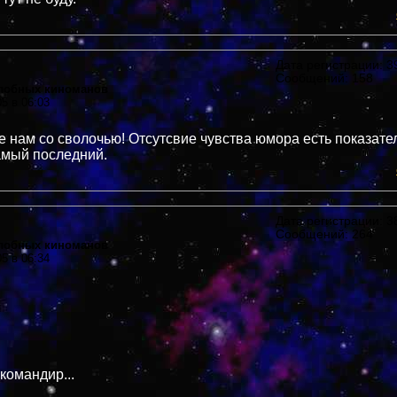
Дата регистрации: 39
Сообщений: 158
злобных киноманов
05 в 06:03
не нам со сволочью! Отсутсвие чувства юмора есть показател
амый последний.
Дата регистрации: 38
Сообщений: 264
злобных киноманов
05 в 06:34
командир...