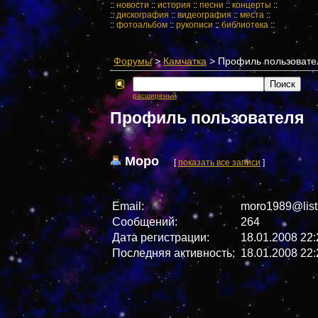
::
новости
::
история
::
песни
::
концерты
::
::
дискография
::
видеография
::
места
::
::
фотоальбом
::
рукописи
::
библиотека
::
Форумы
>
Камчатка
> Профиль пользовате
расширеный
Профиль пользователя
Моро
[
показать все записи
]
Email:
moro1989@list
Сообщений:
264
Дата регистрации:
18.01.2008 22:
Последняя активность:
18.01.2008 22: