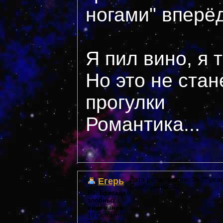
ногами" вперё
Я пил вино, я 
Но это не стан
прогулки
Романтика...
Егерь
Дата регистрации: 36 ***year
Сообщений: 42
Re: Бригада
злобных
киноманов
19 October,
2005 в 11:48