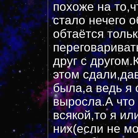
похоже на то,
стало нечего о
обтаётся толь
переговариват
друг с другом
этом сдали,да
была,а ведь я 
выросла.А что
всякой,то я ил
них(если не мо