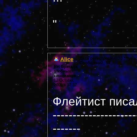
"
Alice
Дата регистрации: 38 ***year
Сообщений: 57
Re: Бригада
злобных
киноманов
12 October,
2005 в 17:37
Флейтист писал
---------------------
-------