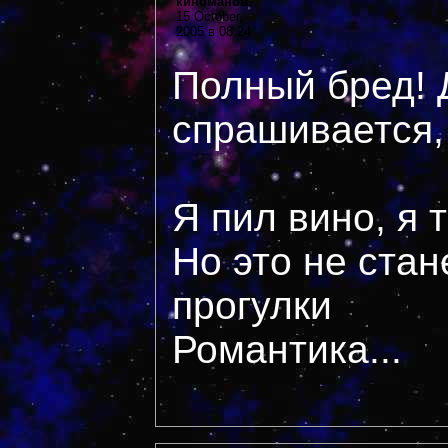
киноманов
15 October,
2005 в 08:24
Полный бред! 
спрашивается,
Я пил вино, я 
Но это не стан
прогулки
Романтика...