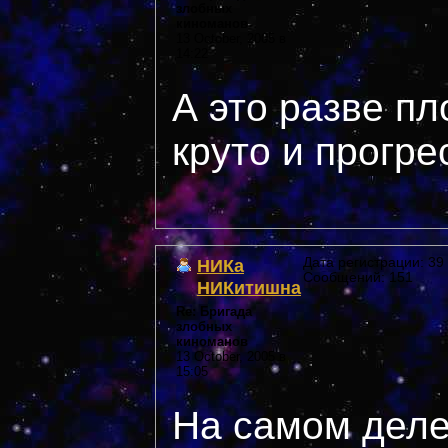
злобных
киноманов
13 October, 2005 в
14:22
А это разве п
круто и прогр
НИКа
Дата регистрации: 39 
Сообщений: 151
НИКитишна
Re: Бригада
злобных
киноманов
13 October, 2005 в
15:05
На самом деле