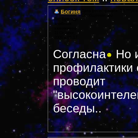
Богиня
Дата регистрации: 35 ***yea
Сообщений: 20
Re: Бригада
злобных
киноманов
11 October,
2005 в 06:17
Согласна
Но 
профилактики 
проводит
"высокоинтеле
беседы..