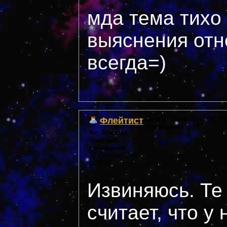
мда тема тихо
выяснения отн
всегда=)
Флейтист
Дата регистрации: 36 ***
Сообщений: 514
Re: Бригада
злобных
киноманов
12 October, 2005
в 20:22
Извиняюсь. Те 
считает, что у 