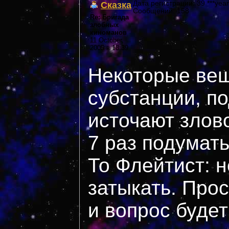
Сказка
Дата регистрации: 39 ***year
Сообщений: 158
Re: Бригада
злобных
киноманов
11 October,
2005 в 18:39
Некоторые вещ
субстанции, п
источают злов
7 раз подумат
То Флейтист: н
затыкать. Прос
и вопрос будет