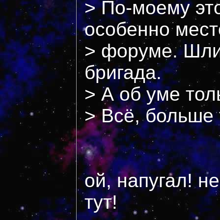
> По-моему эт
особенно мест
> форуме. Шли 
бригада.
> А об уме тол
> Всё, больше 
ой, напугал! н
тут!