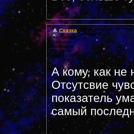
Сказка
Дата регистрации: 39 ***year
Сообщений: 158
Re: Бригада
злобных
киноманов
12 October,
2005 в 06:03
А кому, как не
Отсутсвие чув
показатель ума
самый последн