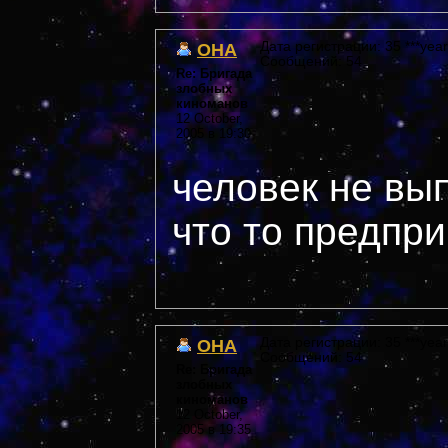
OHA
Дата регистрации: 35 ***year
Сообщений: 54
Re: Бригада
злобных
киноманов
12 October,
2005 в 19:30
человек не вы
что то предпри
OHA
Дата регистрации: 35 ***year
Сообщений: 54
Re: Бригада
злобных
киноманов
12 October,
2005 в 19:35