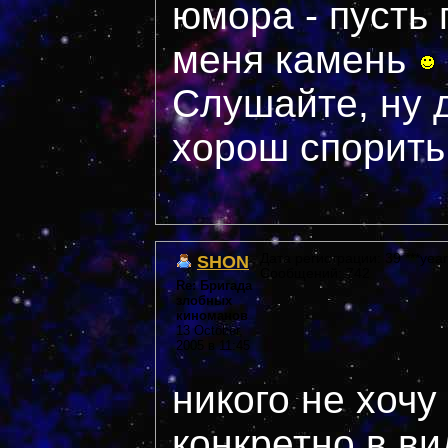
юмора - пусть 
меня камень
Слушайте, ну 
хорош спорить
SHON
Дата регистрации: 39 ***year
Сообщений: 742
Re: Бригада
злобных
киноманов
13 October,
2005 в 11:45
никого не хочу
конкретно в ви