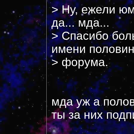
> Ну, ежели ю
да... мда...
> Спасибо бол
имени полови
> форума.
мда уж а полов
ты за них под