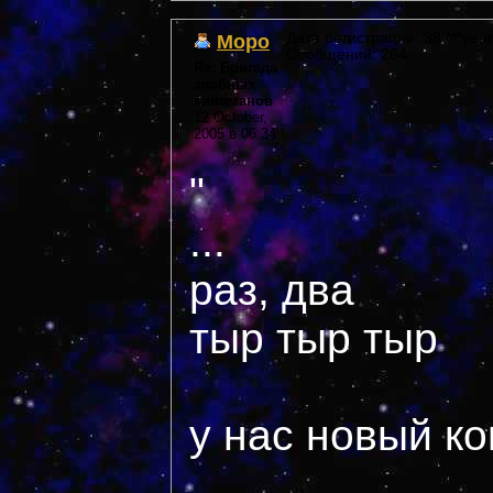
Моро
Дата регистрации: 38 ***year
Сообщений: 264
Re: Бригада
злобных
киноманов
12 October,
2005 в 06:34
"
...
раз, два
тыр тыр тыр
у нас новый ко
...