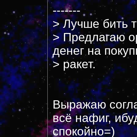
-------
> Лучше бить 
> Предлагаю о
денег на покуп
> ракет.
Выражаю согла
всё нафиг, ибу
спокойно=)