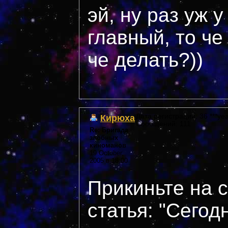
эй, ну раз уж у
главный, то че
че делать?))
Кирюха
Дата регистрации: 36 ***yea
Сообщений: 111
Re: Бригада
злобных
киноманов
19 October,
2005 в 18:00
Прикиньте на 
статья: "Сегод