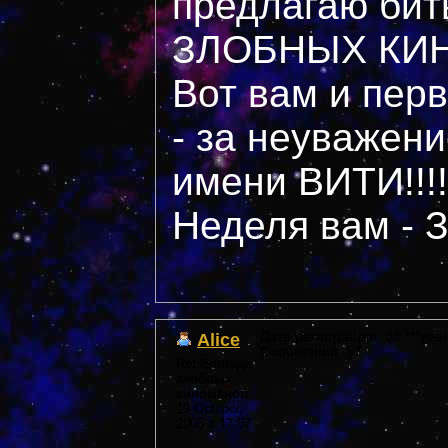
предлагаю би
ЗЛОБНЫХ КИ
Вот вам и пер
- за неуважени
имени ВИТИ!!!!
Неделя вам -
Alice
Дата регистрации: 38 ***year
Сообщений: 57
Re: Бригада
злобных
киноманов
19 October,
2005 в 17:57