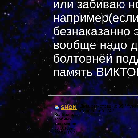
или забиваю н
например(если
безнаказанно э
вообще надо д
болтовнёй под
память ВИКТО
SHON
Дата регистрации: 39 ***year
Сообщений: 742
Re: Бригада
злобных
киноманов
13 October,
2005 в 19:21