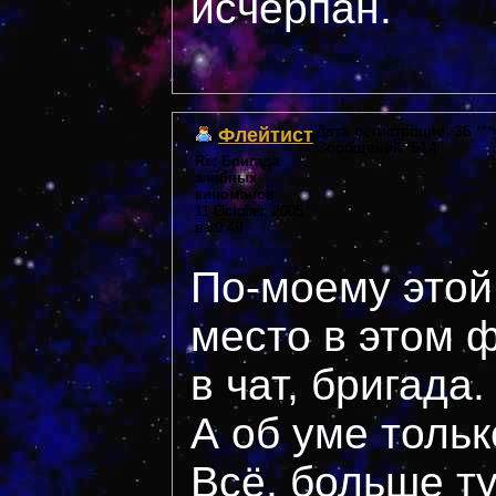
исчерпан.
Флейтист
Дата регистрации: 36 ***
Сообщений: 514
Re: Бригада
злобных
киноманов
11 October, 2005
в 19:49
По-моему этой
место в этом 
в чат, бригада.
А об уме тольк
Всё, больше ту