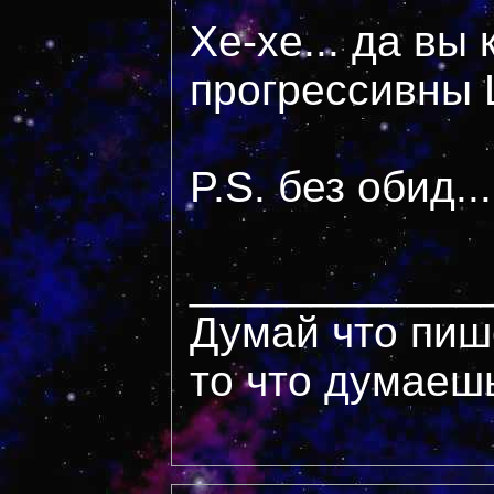
Хе-хе... да вы 
прогрессивны
P.S. без обид...
____________
Думай что пиш
то что думаеш