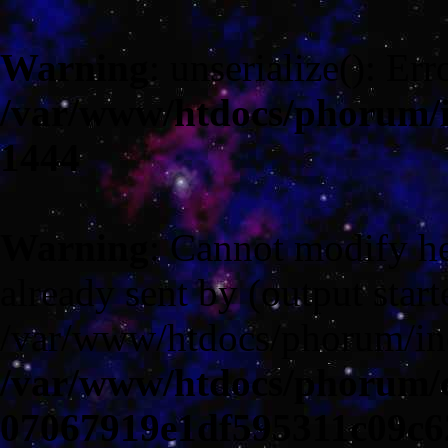
Warning
: unserialize(): Err
/var/www/htdocs/phorum/
1444
Warning
: Cannot modify he
already sent by (output start
/var/www/htdocs/phorum/in
/var/www/htdocs/phorum/c
07067919e1df595311c09c6