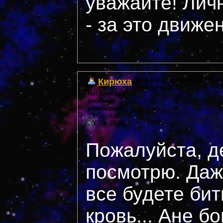
уважайте! Лич
- за это движе
Кирюха
Дата регистрации: 36 ***yea
Сообщений: 111
Re: Бригада
злобных
киноманов
19 October,
2005 в 10:02
Пожалуйста, д
посмотрю. Даж
все будете бит
кровь... Ане б