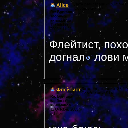
Alice
Дата регистрации: 38 ***year
Сообщений: 57
Re: Бригада
злобных
киноманов
11 October,
2005 в 11:23
Флейтист, похо
догнал
лови м
Флейтист
Дата регистрации: 36 ***
Сообщений: 514
Re: Бригада
злобных
киноманов
11 October, 2005
в 15:05