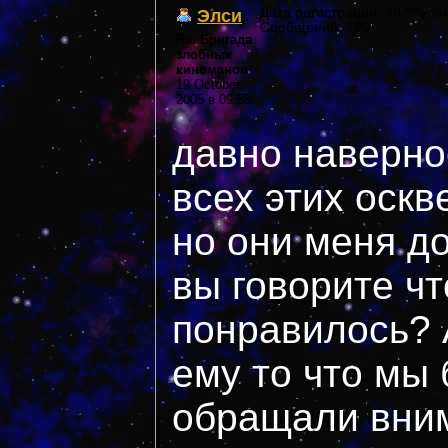
Элси
Дата регистрации: 38 ***year
Сообщений: 180
Re: Бригада
злобных
киноманов
19 October,
2005 в 09:55
давно наверное
всех этих оскве
но они меня до
вы говорите чт
понравилось? 
ему то что мы
обращали вни