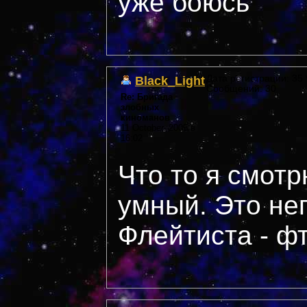
уже боюсь
Black_Light
Дата регистрации: 35 *
Сообщений: 30
Re: Бригада
злобных
киноманов
11 October, 2005 в
16:02
Что то я смотр
умный. Это не
Флейтиста - фт