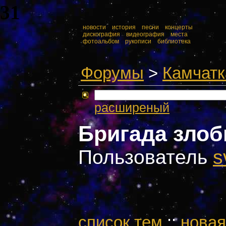
31
::
новости
::
история
::
песни
::
концерты
::
::
дискография
::
видеография
::
места
::
::
фотоальбом
::
рукописи
::
библиотека
::
Форумы
>
Камчатк
расширеный
Бригада зло
Пользователь
s
cписок тем
::
новая