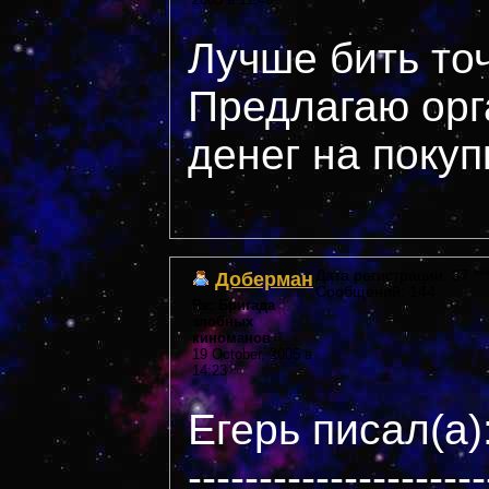
Лучше бить то
Предлагаю орг
денег на покуп
Доберман
Дата регистрации: 37 ***
Сообщений: 144
Re: Бригада
злобных
киноманов
19 October, 2005 в
14:23
Егерь писал(а)
---------------------