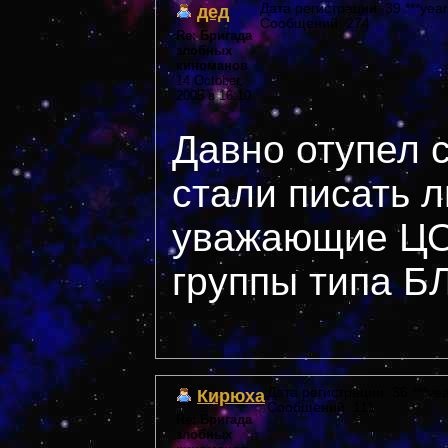
дед
Дата регистрации: 39 ***year
Сообщений: 274
Re: Бригада
злобных
киноманов
14 October,
2005 в 16:10
Давно отупел с
стали писать л
уважающие ЦО
группы типа 
Кирюха
Дата регистрации: 36 ***yea
Сообщений: 111
Re: Бригада
злобных