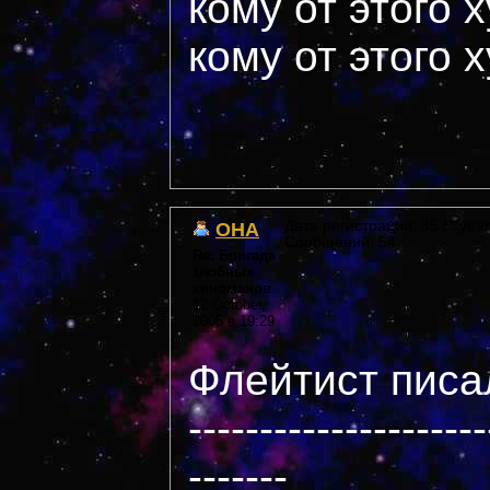
кому от этого 
кому от этого 
OHA
Дата регистрации: 35 ***year
Сообщений: 54
Re: Бригада
злобных
киноманов
12 October,
2005 в 19:29
Флейтист писал
---------------------
-------