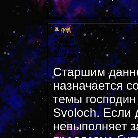
дед
Дата регистрации: 39 ***year
Сообщений: 274
Re: Бригада
злобных
киноманов
19 October,
2005 в 14:58
Старшим данн
назначается с
темы господи
Svoloch. Если 
невыполняет з