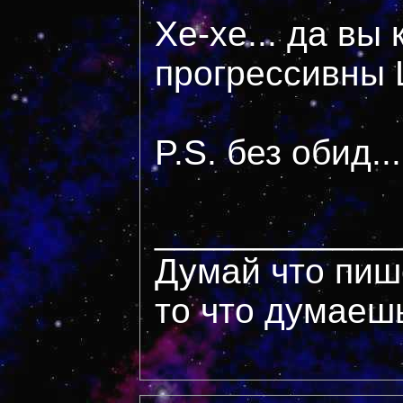
Хе-хе... да вы 
прогрессивны
P.S. без обид...
____________
Думай что пиш
то что думаеш