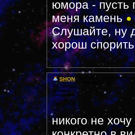
юмора - пусть 
меня камень
Слушайте, ну 
хорош спорить
SHON
Дата регистрации: 39 ***year
Сообщений: 742
Re: Бригада
злобных
киноманов
13 October,
2005 в 11:45
никого не хочу
конкретно в ви