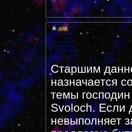
дед
Дата регистрации: 39 ***year
Сообщений: 274
Re: Бригада
злобных
киноманов
19 October,
2005 в 14:58
Старшим данн
назначается с
темы господи
Svoloch. Если 
невыполняет з