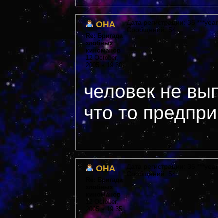
OHA
Дата регистрации: 35 ***year
Сообщений: 54
Re: Бригада
злобных
киноманов
12 October,
2005 в 19:30
человек не вы
что то предпри
OHA
Дата регистрации: 35 ***year
Сообщений: 54
Re: Бригада
злобных
киноманов
12 October,
2005 в 19:35