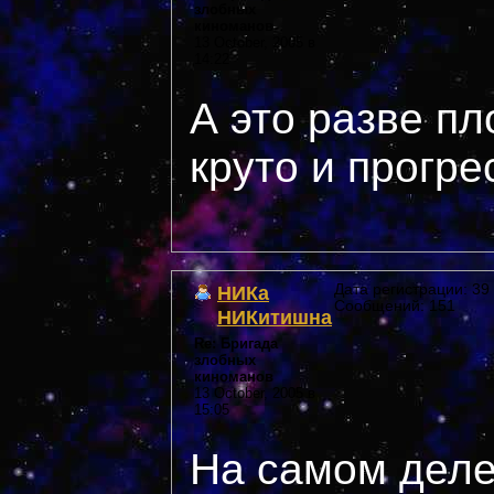
злобных
киноманов
13 October, 2005 в
14:22
А это разве п
круто и прогр
НИКа
Дата регистрации: 39 
Сообщений: 151
НИКитишна
Re: Бригада
злобных
киноманов
13 October, 2005 в
15:05
На самом деле