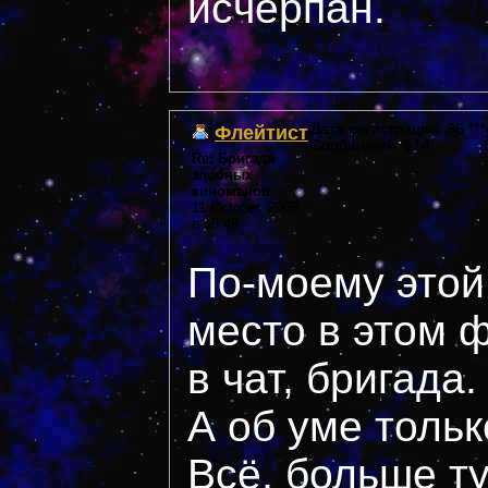
исчерпан.
Флейтист
Дата регистрации: 36 ***
Сообщений: 514
Re: Бригада
злобных
киноманов
11 October, 2005
в 19:49
По-моему этой
место в этом 
в чат, бригада.
А об уме тольк
Всё, больше ту