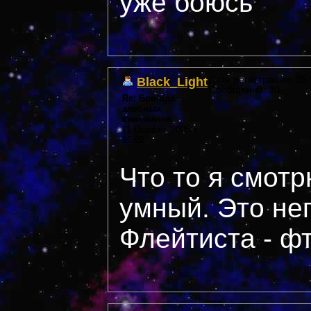
уже боюсь
Black_Light
Дата регистрации: 35 *
Сообщений: 30
Re: Бригада
злобных
киноманов
11 October, 2005 в
16:02
Что то я смотр
умный. Это не
Флейтиста - фт