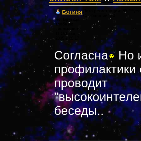
Богиня
Дата регистрации: 35 ***yea
Сообщений: 20
Re: Бригада
злобных
киноманов
11 October,
2005 в 06:17
Согласна
Но 
профилактики 
проводит
"высокоинтеле
беседы..