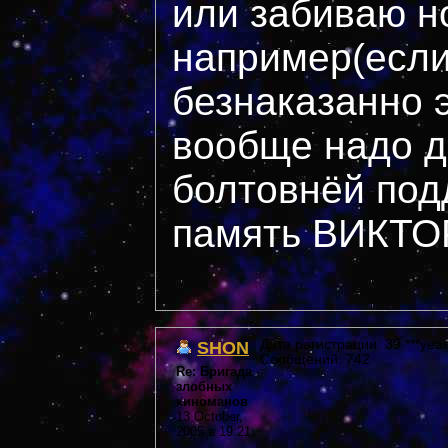
или забиваю н
например(если
безнаказанно э
вообще надо д
болтовнёй под
память ВИКТО
SHON
Дата регистрации: 39 ***year
Сообщений: 742
Re: Бригада
злобных
киноманов
13 October,
2005 в 19:21