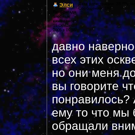
Элси
Дата регистрации: 38 ***year
Сообщений: 180
Re: Бригада
злобных
киноманов
19 October,
2005 в 09:55
давно наверное
всех этих оскве
но они меня до
вы говорите чт
понравилось? 
ему то что мы
обращали вни