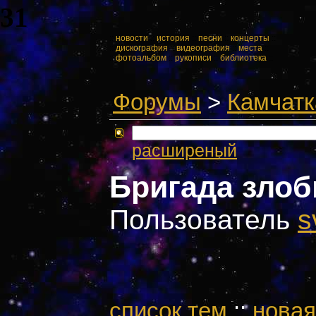
31
::
новости
::
история
::
песни
::
концерты
::
::
дискография
::
видеография
::
места
::
::
фотоальбом
::
рукописи
::
библиотека
::
Форумы
>
Камчатк
расширеный
Бригада зло
Пользователь
s
cписок тем
::
новая