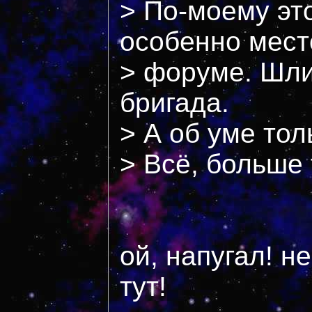
> По-моему эт
особенно мест
> форуме. Шли 
бригада.
> А об уме тол
> Всё, больше 
ой, напугал! н
тут!