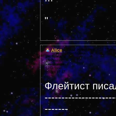
"
Alice
Дата регистрации: 38 ***year
Сообщений: 57
Re: Бригада
злобных
киноманов
12 October,
2005 в 17:37
Флейтист писал
---------------------
-------