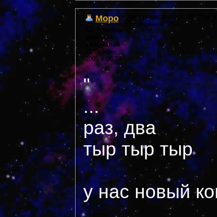
Моро
Дата регистрации: 38 ***year
Сообщений: 264
Re: Бригада
злобных
киноманов
12 October,
2005 в 06:34
"
...
раз, два
тыр тыр тыр
у нас новый ко
...