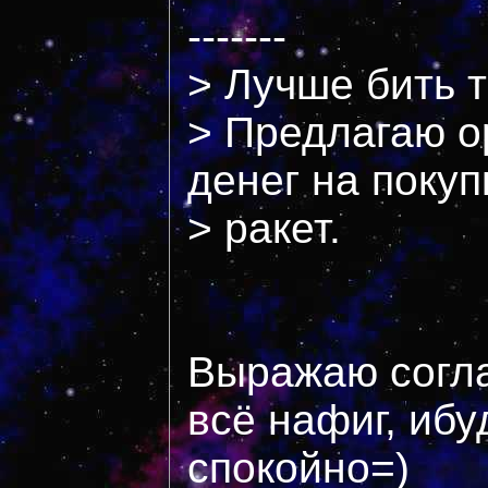
-------
> Лучше бить 
> Предлагаю о
денег на покуп
> ракет.
Выражаю согла
всё нафиг, ибу
спокойно=)