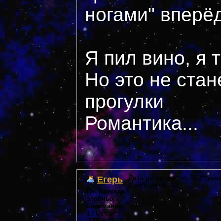
ногами" вперё
Я пил вино, я 
Но это не стан
прогулки
Романтика...
Егерь
Дата регистрации: 36 ***year
Сообщений: 42
Re: Бригада
злобных
киноманов
19 October,
2005 в 11:48