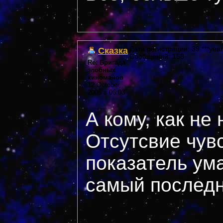
Сказка
Дата регистрации: 39 ***year
Сообщений: 158
Re: Бригада
злобных
киноманов
12 October,
2005 в 06:03
А кому, как не
Отсутсвие чув
показатель ума
самый последн