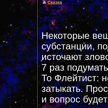
Сказка
Дата регистрации: 39 ***year
Сообщений: 158
Re: Бригада
злобных
киноманов
11 October,
2005 в 18:39
Некоторые вещ
субстанции, п
источают злов
7 раз подумат
То Флейтист: н
затыкать. Прос
и вопрос будет