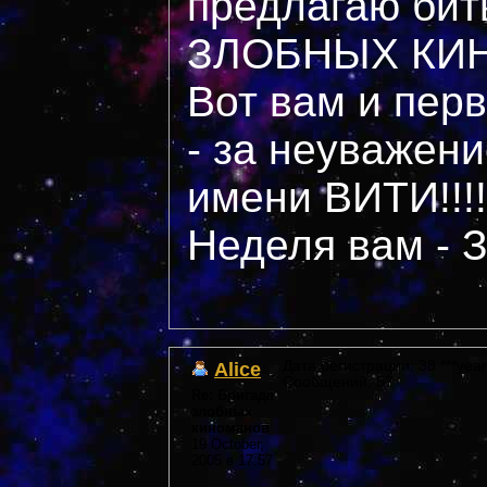
предлагаю би
ЗЛОБНЫХ КИ
Вот вам и пер
- за неуважени
имени ВИТИ!!!!
Неделя вам -
Alice
Дата регистрации: 38 ***year
Сообщений: 57
Re: Бригада
злобных
киноманов
19 October,
2005 в 17:57