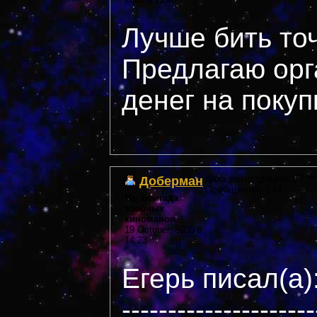
Лучше бить то
Предлагаю орг
денег на покуп
Доберман
Дата регистрации: 37 ***
Сообщений: 144
Re: Бригада
злобных
киноманов
19 October, 2005 в
14:23
Егерь писал(а)
---------------------