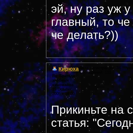
эй, ну раз уж у
главный, то че
че делать?))
Кирюха
Дата регистрации: 36 ***yea
Сообщений: 111
Re: Бригада
злобных
киноманов
19 October,
2005 в 18:00
Прикиньте на 
статья: "Сегод