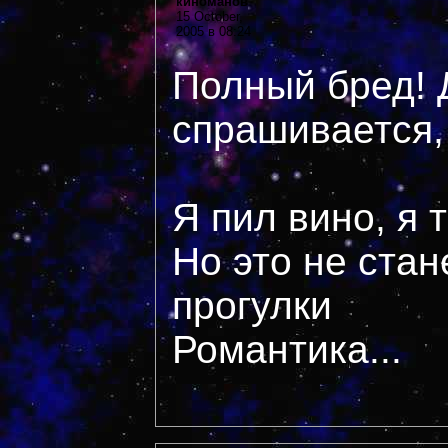
киноманов
15 October,
2005 в 08:24
Полный бред! 
спрашивается,
Я пил вино, я 
Но это не стан
прогулки
Романтика...