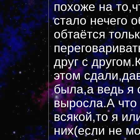
похоже на то,
стало нечего о
обтаётся толь
переговариват
друг с другом
этом сдали,да
была,а ведь я 
выросла.А что
всякой,то я ил
них(если не мо