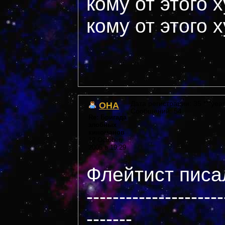
кому от этого 
кому от этого 
OHA
Дата регистрации: 35 ***year
Сообщений: 54
Re: Бригада
злобных
киноманов
12 October,
2005 в 19:29
Флейтист писал
---------------------
-------