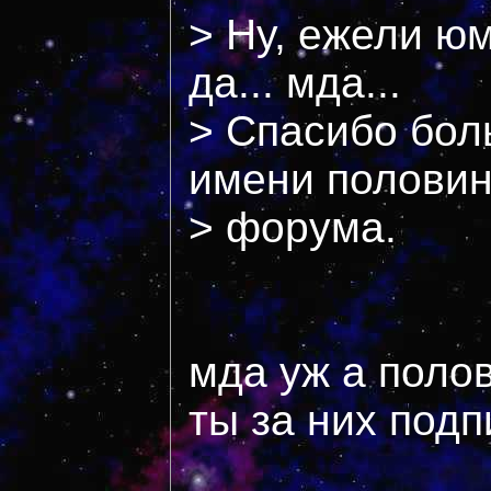
> Ну, ежели ю
да... мда...
> Спасибо бол
имени полови
> форума.
мда уж а полов
ты за них под