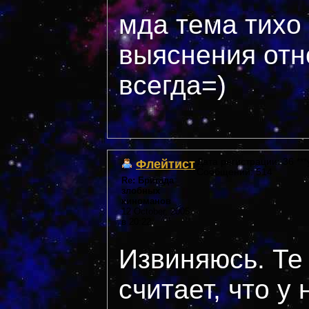
мда тема тихо
выяснения отн
всегда=)
Флейтист
Дата регистрации: 36 ***
Сообщений: 514
Re: Бригада
злобных
киноманов
12 October, 2005
в 20:22
Извиняюсь. Те 
считает, что у 