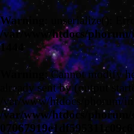
Warning
: unserialize(): Err
/var/www/htdocs/phorum/
1444
Warning
: Cannot modify he
already sent by (output start
/var/www/htdocs/phorum/in
/var/www/htdocs/phorum/c
07067919e1df595311c09c6