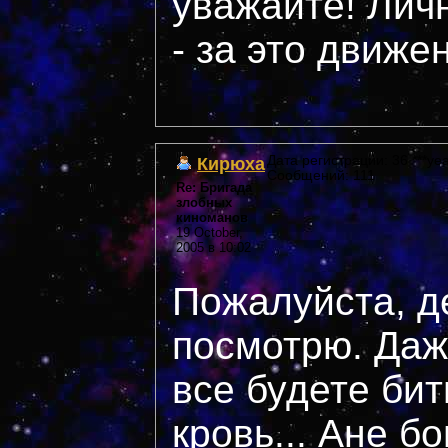
уважайте! Лич
- за это движе
Кирюха
Дата регистрации: 36 ***yea
Сообщений: 111
Re: Бригада
злобных
киноманов
19 October,
2005 в 10:02
Пожалуйста, д
посмотрю. Даж
все будете бит
кровь... Ане б