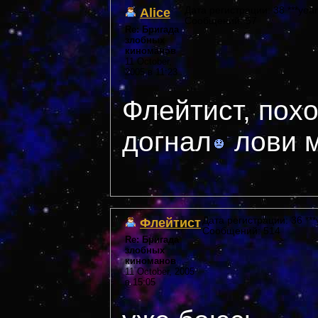
Alice
Дата регистрации: 38 ***year
Сообщений: 57
Re: Бригада
злобных
киноманов
11 October,
2005 в 11:23
Флейтист, похо
догнал
лови м
Флейтист
Дата регистрации: 36 ***
Сообщений: 514
Re: Бригада
злобных
киноманов
11 October, 2005
в 15:05