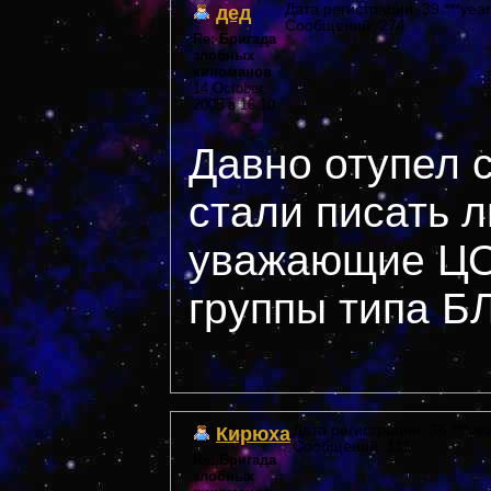
дед
Дата регистрации: 39 ***year
Сообщений: 274
Re: Бригада
злобных
киноманов
14 October,
2005 в 16:10
Давно отупел с
стали писать л
уважающие ЦО
группы типа 
Кирюха
Дата регистрации: 36 ***yea
Сообщений: 111
Re: Бригада
злобных