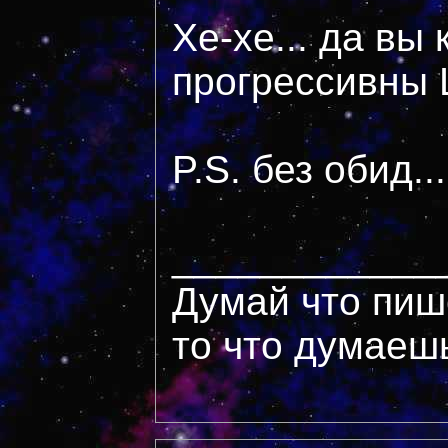
Хе-хе... да вы 
прогрессивны
P.S. без обид...
____________
Думай что пиш
то что думаеш