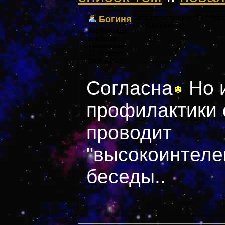
Богиня
Дата регистрации: 35 ***yea
Сообщений: 20
Re: Бригада
злобных
киноманов
11 October,
2005 в 06:17
Согласна
Но 
профилактики 
проводит
"высокоинтеле
беседы..