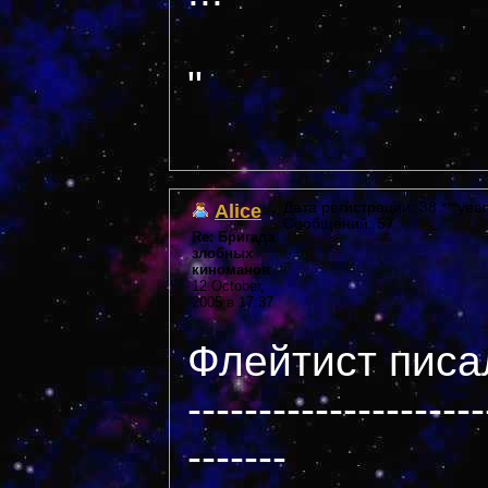
"
Alice
Дата регистрации: 38 ***year
Сообщений: 57
Re: Бригада
злобных
киноманов
12 October,
2005 в 17:37
Флейтист писал
---------------------
-------