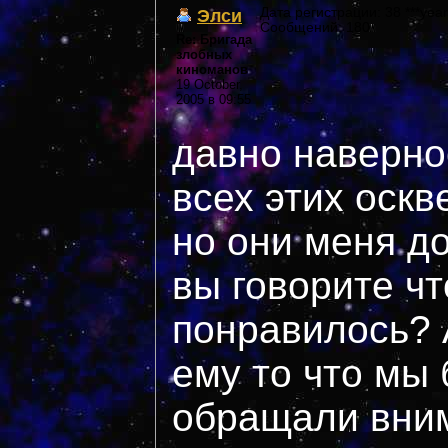
Элси
Дата регистрации: 38 ***year
Сообщений: 180
Re: Бригада
злобных
киноманов
19 October,
2005 в 09:55
давно наверное
всех этих оскве
но они меня до
вы говорите чт
понравилось? 
ему то что мы
обращали вни