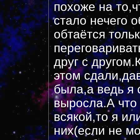
похоже на то,
стало нечего о
обтаётся толь
переговариват
друг с другом
этом сдали,да
была,а ведь я 
выросла.А что
всякой,то я ил
них(если не мо