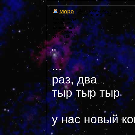
Моро
Дата регистрации: 38 ***year
Сообщений: 264
Re: Бригада
злобных
киноманов
12 October,
2005 в 06:34
"
...
раз, два
тыр тыр тыр
у нас новый ко
...