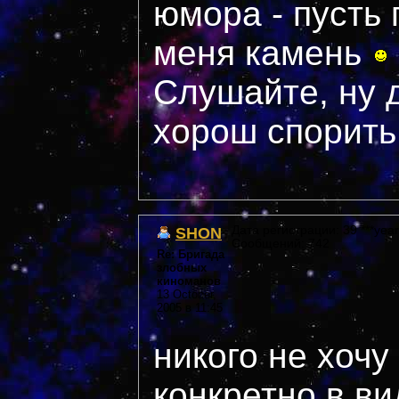
юмора - пусть 
меня камень
Слушайте, ну 
хорош спорить
SHON
Дата регистрации: 39 ***year
Сообщений: 742
Re: Бригада
злобных
киноманов
13 October,
2005 в 11:45
никого не хочу
конкретно в ви