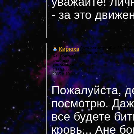
уважайте! Лич
- за это движе
Кирюха
Дата регистрации: 36 ***yea
Сообщений: 111
Re: Бригада
злобных
киноманов
19 October,
2005 в 10:02
Пожалуйста, д
посмотрю. Даж
все будете бит
кровь... Ане б