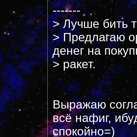
-------
> Лучше бить 
> Предлагаю о
денег на покуп
> ракет.
Выражаю согла
всё нафиг, ибу
спокойно=)