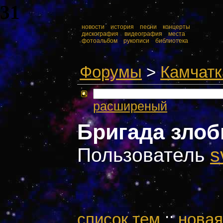
31
::
новости
::
история
::
песни
::
концерты
::
::
дискография
::
видеография
::
места
::
::
фотоальбом
::
рукописи
::
библиотека
::
Форумы
>
Камчатк
расширеный
Бригада зло
Пользователь
s
cписок тем
::
новая