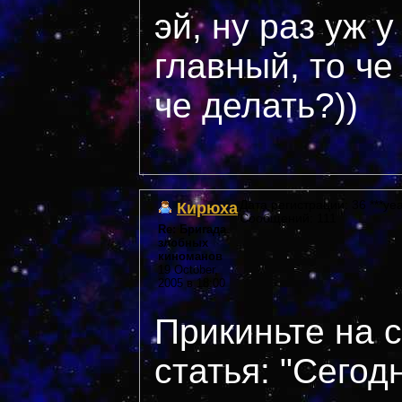
эй, ну раз уж у
главный, то че
че делать?))
Кирюха
Дата регистрации: 36 ***yea
Сообщений: 111
Re: Бригада
злобных
киноманов
19 October,
2005 в 18:00
Прикиньте на 
статья: "Сегод