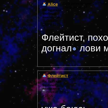
Alice
Дата регистрации: 38 ***year
Сообщений: 57
Re: Бригада
злобных
киноманов
11 October,
2005 в 11:23
Флейтист, похо
догнал
лови м
Флейтист
Дата регистрации: 36 ***
Сообщений: 514
Re: Бригада
злобных
киноманов
11 October, 2005
в 15:05