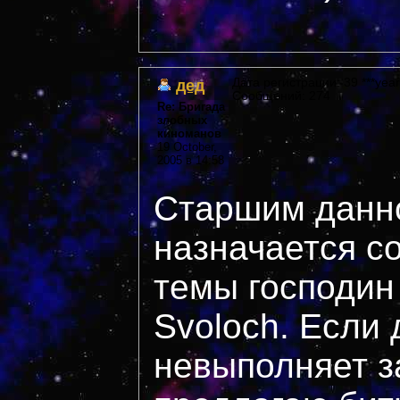
дед
Дата регистрации: 39 ***year
Сообщений: 274
Re: Бригада
злобных
киноманов
19 October,
2005 в 14:58
Старшим данн
назначается с
темы господи
Svoloch. Если 
невыполняет з