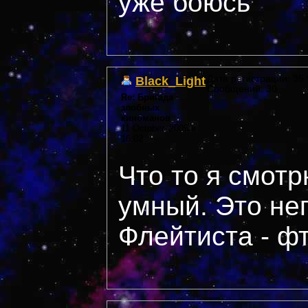
уже боюсь
Black_Light
Дата регистрации: 35 *
Сообщений: 30
Re: Бригада
злобных
киноманов
11 October, 2005 в
16:02
Что то я смотр
умный. Это не
Флейтиста - фт