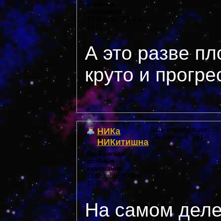
злобных
киноманов
13 October, 2005 в
14:22
А это разве п
круто и прогр
НИКа
Дата регистрации: 39 
Сообщений: 151
НИКитишна
Re: Бригада
злобных
киноманов
13 October, 2005 в
15:05
На самом деле