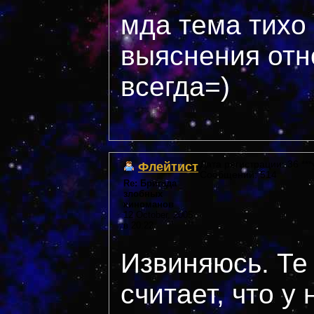
мда тема тихо
выяснения отн
всегда=)
Флейтист
Дата регистрации: 36 ***
Сообщений: 514
Re: Бригада
злобных
киноманов
12 October, 2005
в 20:22
Извиняюсь. Те 
считает, что у 