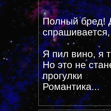
киноманов
15 October,
2005 в 08:24
Полный бред! 
спрашивается,
Я пил вино, я 
Но это не стан
прогулки
Романтика...