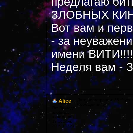
предлагаю би
ЗЛОБНЫХ КИ
Вот вам и пер
- за неуважени
имени ВИТИ!!!!
Неделя вам -
Alice
Дата регистрации: 38 ***year
Сообщений: 57
Re: Бригада
злобных
киноманов
19 October,
2005 в 17:57