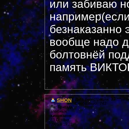
или забиваю н
например(если
безнаказанно э
вообще надо д
болтовнёй под
память ВИКТО
SHON
Дата регистрации: 39 ***year
Сообщений: 742
Re: Бригада
злобных
киноманов
13 October,
2005 в 19:21