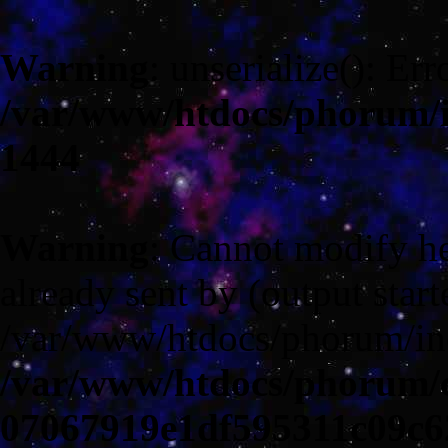
Warning
: unserialize(): Err
/var/www/htdocs/phorum/
1444
Warning
: Cannot modify he
already sent by (output start
/var/www/htdocs/phorum/in
/var/www/htdocs/phorum/c
07067919e1df595311c09c6