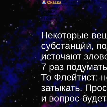
Сказка
Дата регистрации: 39 ***year
Сообщений: 158
Re: Бригада
злобных
киноманов
11 October,
2005 в 18:39
Некоторые вещ
субстанции, п
источают злов
7 раз подумат
То Флейтист: н
затыкать. Прос
и вопрос будет