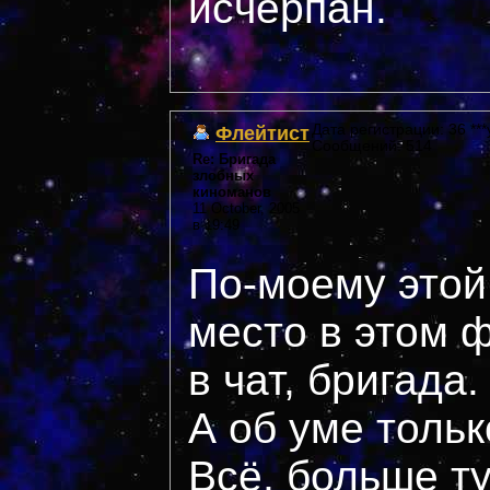
исчерпан.
Флейтист
Дата регистрации: 36 ***
Сообщений: 514
Re: Бригада
злобных
киноманов
11 October, 2005
в 19:49
По-моему этой
место в этом 
в чат, бригада.
А об уме тольк
Всё, больше ту