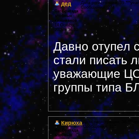
дед
Дата регистрации: 39 ***year
Сообщений: 274
Re: Бригада
злобных
киноманов
14 October,
2005 в 16:10
Давно отупел с
стали писать л
уважающие ЦО
группы типа 
Кирюха
Дата регистрации: 36 ***yea
Сообщений: 111
Re: Бригада
злобных