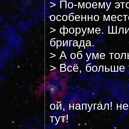
> По-моему эт
особенно мест
> форуме. Шли 
бригада.
> А об уме тол
> Всё, больше 
ой, напугал! н
тут!