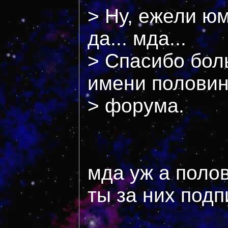
> Ну, ежели ю
да... мда...
> Спасибо бол
имени полови
> форума.
мда уж а полов
ты за них под