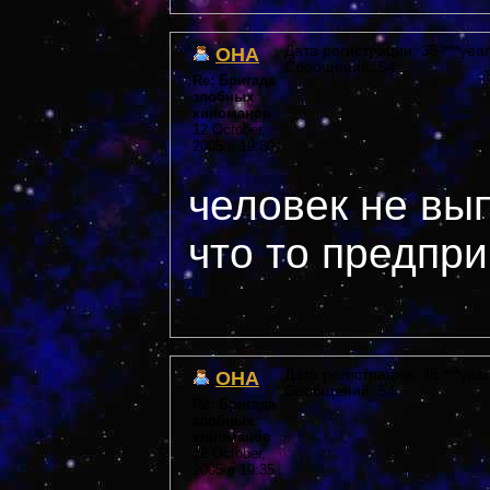
OHA
Дата регистрации: 35 ***year
Сообщений: 54
Re: Бригада
злобных
киноманов
12 October,
2005 в 19:30
человек не вы
что то предпри
OHA
Дата регистрации: 35 ***year
Сообщений: 54
Re: Бригада
злобных
киноманов
12 October,
2005 в 19:35