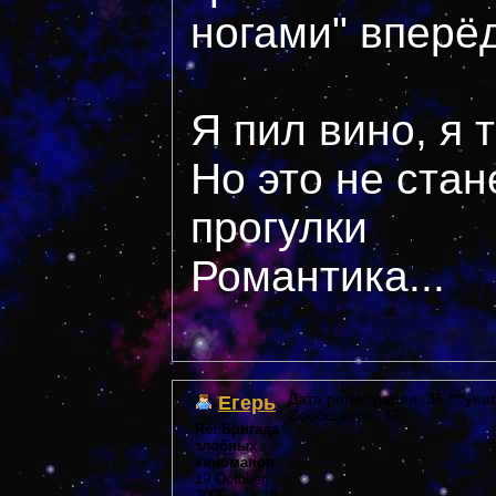
ногами" вперё
Я пил вино, я 
Но это не стан
прогулки
Романтика...
Егерь
Дата регистрации: 36 ***year
Сообщений: 42
Re: Бригада
злобных
киноманов
19 October,
2005 в 11:48