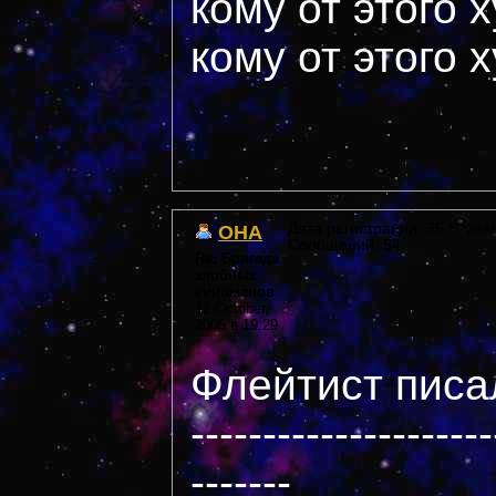
кому от этого 
кому от этого 
OHA
Дата регистрации: 35 ***year
Сообщений: 54
Re: Бригада
злобных
киноманов
12 October,
2005 в 19:29
Флейтист писал
---------------------
-------