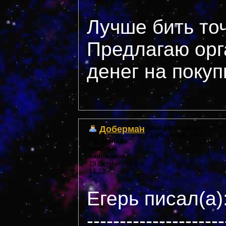
Лучше бить то
Предлагаю орг
денег на покуп
Доберман
Дата регистрации: 37 ***
Сообщений: 144
Re: Бригада
злобных
киноманов
19 October, 2005 в
14:23
Егерь писал(а)
---------------------