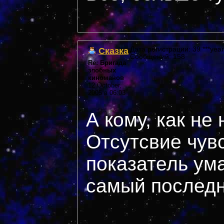
Сказка
Дата регистрации: 39 ***year
Сообщений: 158
Re: Бригада
злобных
киноманов
12 October,
2005 в 06:03
А кому, как не
Отсутсвие чув
показатель ума
самый последн