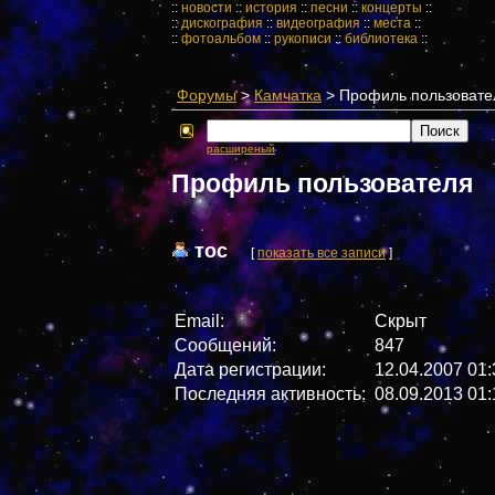
::
новости
::
история
::
песни
::
концерты
::
::
дискография
::
видеография
::
места
::
::
фотоальбом
::
рукописи
::
библиотека
::
Форумы
>
Камчатка
> Профиль пользовате
расширеный
Профиль пользователя
тос
[
показать все записи
]
Email:
Скрыт
Сообщений:
847
Дата регистрации:
12.04.2007 01:
Последняя активность:
08.09.2013 01: