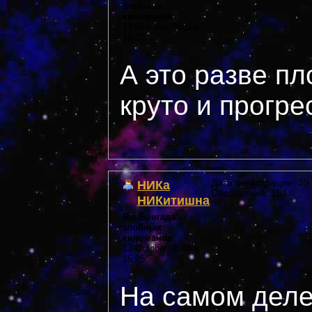
злобных
киноманов
13 October, 2005 в
14:22
А это разве п
круто и прогр
НИКа
Дата регистрации: 39 
Сообщений: 151
НИКитишна
Re: Бригада
злобных
киноманов
13 October, 2005 в
15:05
На самом деле