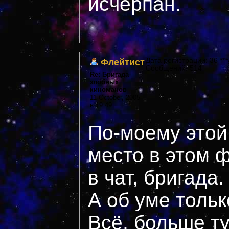
исчерпан.
Флейтист
Дата регистрации: 36 ***
Сообщений: 514
Re: Бригада
злобных
киноманов
11 October, 2005
в 19:49
По-моему этой
место в этом 
в чат, бригада.
А об уме тольк
Всё, больше ту