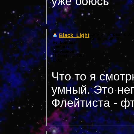
уже боюсь
Black_Light
Дата регистрации: 35 *
Сообщений: 30
Re: Бригада
злобных
киноманов
11 October, 2005 в
16:02
Что то я смотр
умный. Это не
Флейтиста - фт