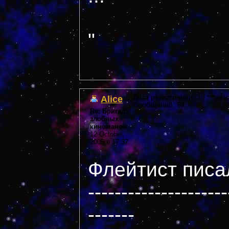
"
Alice
Дата регистрации: 38 ***year
Сообщений: 57
Re: Бригада
злобных
киноманов
12 October,
2005 в 17:37
Флейтист писал
---------------------
-------