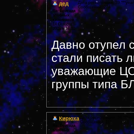
дед
Дата регистрации: 39 ***year
Сообщений: 274
Re: Бригада
злобных
киноманов
14 October,
2005 в 16:10
Давно отупел с
стали писать л
уважающие ЦО
группы типа 
Кирюха
Дата регистрации: 36 ***yea
Сообщений: 111
Re: Бригада
злобных