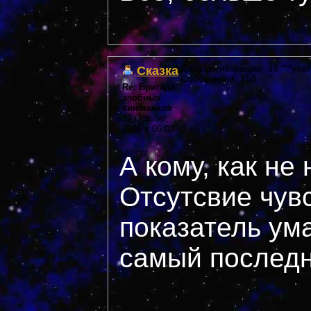
Сказка
Дата регистрации: 39 ***year
Сообщений: 158
Re: Бригада
злобных
киноманов
12 October,
2005 в 06:03
А кому, как не
Отсутсвие чув
показатель ума
самый последн