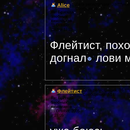
Alice
Дата регистрации: 38 ***year
Сообщений: 57
Re: Бригада
злобных
киноманов
11 October,
2005 в 11:23
Флейтист, похо
догнал
лови м
Флейтист
Дата регистрации: 36 ***
Сообщений: 514
Re: Бригада
злобных
киноманов
11 October, 2005
в 15:05