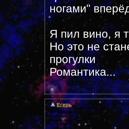
ногами" вперё
Я пил вино, я 
Но это не стан
прогулки
Романтика...
Егерь
Дата регистрации: 36 ***year
Сообщений: 42
Re: Бригада
злобных
киноманов
19 October,
2005 в 11:48