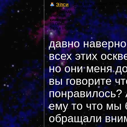
Элси
Дата регистрации: 38 ***year
Сообщений: 180
Re: Бригада
злобных
киноманов
19 October,
2005 в 09:55
давно наверное
всех этих оскве
но они меня до
вы говорите чт
понравилось? 
ему то что мы
обращали вни