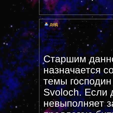
дед
Дата регистрации: 39 ***year
Сообщений: 274
Re: Бригада
злобных
киноманов
19 October,
2005 в 14:58
Старшим данн
назначается с
темы господи
Svoloch. Если 
невыполняет з