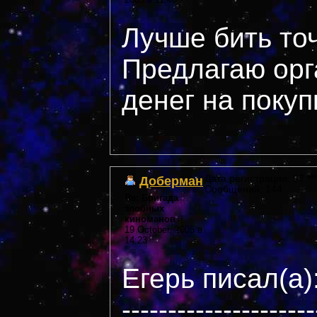
Лучше бить то
Предлагаю орг
денег на покуп
Доберман
Дата регистрации: 37 ***
Сообщений: 144
Re: Бригада
злобных
киноманов
19 October, 2005 в
14:23
Егерь писал(а)
---------------------