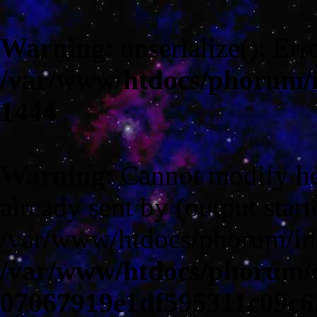
Warning
: unserialize(): Err
/var/www/htdocs/phorum/
1444
Warning
: Cannot modify he
already sent by (output start
/var/www/htdocs/phorum/in
/var/www/htdocs/phorum/c
07067919e1df595311c09c6