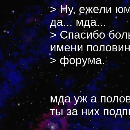
> Ну, ежели ю
да... мда...
> Спасибо бол
имени полови
> форума.
мда уж а полов
ты за них под