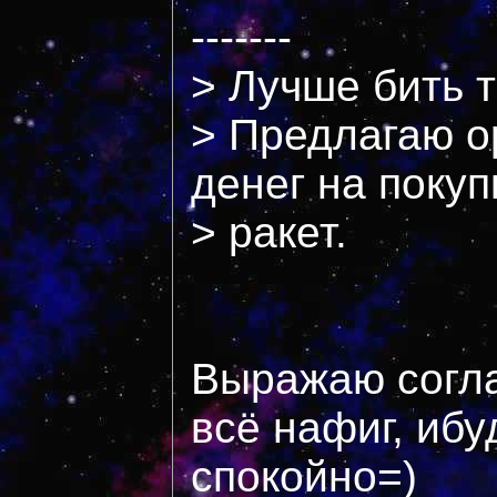
-------
> Лучше бить 
> Предлагаю о
денег на покуп
> ракет.
Выражаю согла
всё нафиг, ибу
спокойно=)