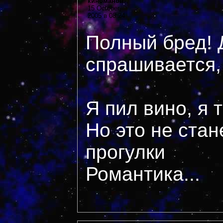
киноманов
15 October,
2005 в 08:24
Полный бред! 
спрашивается,
Я пил вино, я 
Но это не стан
прогулки
Романтика...