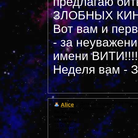
предлагаю би
ЗЛОБНЫХ КИ
Вот вам и пер
- за неуважени
имени ВИТИ!!!!
Неделя вам -
Alice
Дата регистрации: 38 ***year
Сообщений: 57
Re: Бригада
злобных
киноманов
19 October,
2005 в 17:57