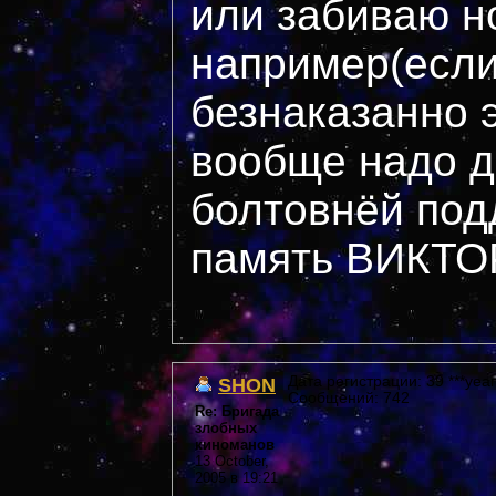
или забиваю н
например(если
безнаказанно э
вообще надо д
болтовнёй под
память ВИКТО
SHON
Дата регистрации: 39 ***year
Сообщений: 742
Re: Бригада
злобных
киноманов
13 October,
2005 в 19:21