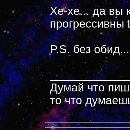
Хе-хе... да вы 
прогрессивны
P.S. без обид...
____________
Думай что пиш
то что думаеш