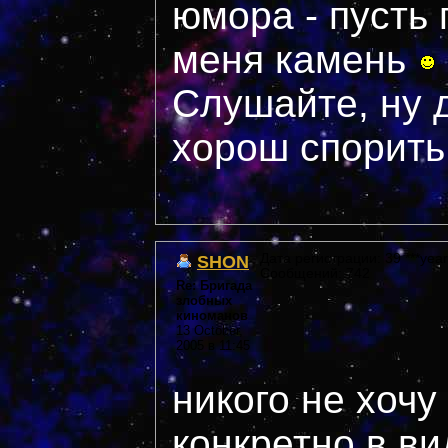
юмора - пусть 
меня камень
Слушайте, ну 
хорош спорить
SHON
Дата регистрации: 39 ***year
Сообщений: 742
Re: Бригада
злобных
киноманов
13 October,
2005 в 11:45
никого не хочу
конкретно в ви