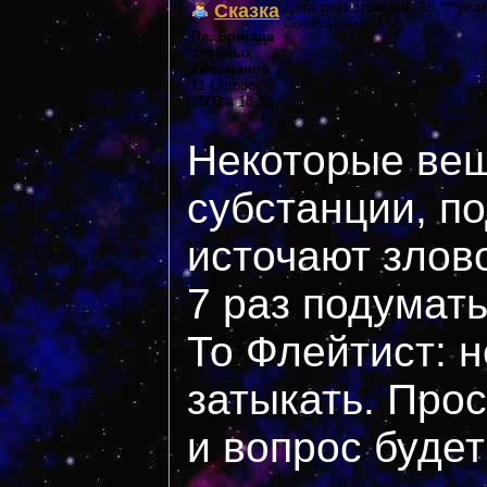
Сказка
Дата регистрации: 39 ***year
Сообщений: 158
Re: Бригада
злобных
киноманов
11 October,
2005 в 18:39
Некоторые вещ
субстанции, п
источают злов
7 раз подумат
То Флейтист: н
затыкать. Прос
и вопрос будет