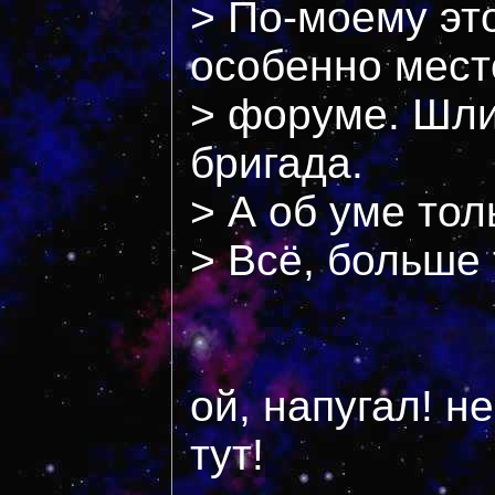
> По-моему эт
особенно мест
> форуме. Шли 
бригада.
> А об уме тол
> Всё, больше 
ой, напугал! н
тут!