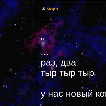
Моро
Дата регистрации: 38 ***year
Сообщений: 264
Re: Бригада
злобных
киноманов
12 October,
2005 в 06:34
"
...
раз, два
тыр тыр тыр
у нас новый ко
...