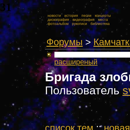
31
::
новости
::
история
::
песни
::
концерты
::
::
дискография
::
видеография
::
места
::
::
фотоальбом
::
рукописи
::
библиотека
::
Форумы
>
Камчатк
расширеный
Бригада зло
Пользователь
s
cписок тем
::
новая