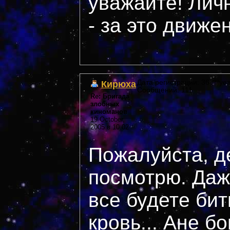
уважайте! Лич
- за это движе
Кирюха
Дата регистрации: 36 ***yea
Сообщений: 111
Re: Бригада
злобных
киноманов
19 October,
2005 в 10:02
Пожалуйста, д
посмотрю. Даж
все будете бит
кровь... Ане б