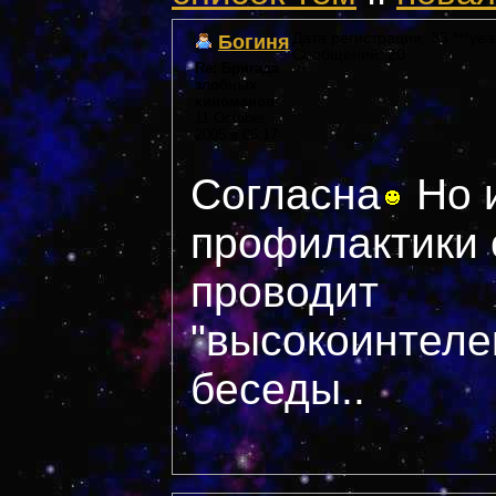
Богиня
Дата регистрации: 35 ***yea
Сообщений: 20
Re: Бригада
злобных
киноманов
11 October,
2005 в 06:17
Согласна
Но 
профилактики 
проводит
"высокоинтеле
беседы..