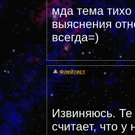
мда тема тихо
выяснения отн
всегда=)
Флейтист
Дата регистрации: 36 ***
Сообщений: 514
Re: Бригада
злобных
киноманов
12 October, 2005
в 20:22
Извиняюсь. Те 
считает, что у 