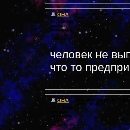
OHA
Дата регистрации: 35 ***year
Сообщений: 54
Re: Бригада
злобных
киноманов
12 October,
2005 в 19:30
человек не вы
что то предпри
OHA
Дата регистрации: 35 ***year
Сообщений: 54
Re: Бригада
злобных
киноманов
12 October,
2005 в 19:35