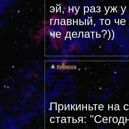
эй, ну раз уж у
главный, то че
че делать?))
Кирюха
Дата регистрации: 36 ***yea
Сообщений: 111
Re: Бригада
злобных
киноманов
19 October,
2005 в 18:00
Прикиньте на 
статья: "Сегод