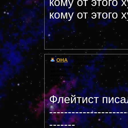
кому от этого 
кому от этого 
OHA
Дата регистрации: 35 ***year
Сообщений: 54
Re: Бригада
злобных
киноманов
12 October,
2005 в 19:29
Флейтист писал
---------------------
-------