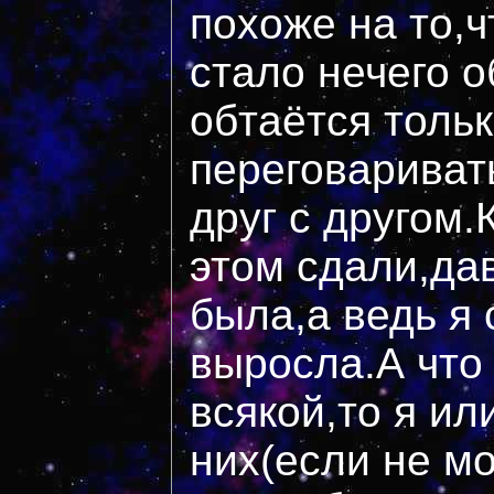
похоже на то,
стало нечего о
обтаётся толь
переговариват
друг с другом
этом сдали,да
была,а ведь я 
выросла.А что
всякой,то я ил
них(если не мо