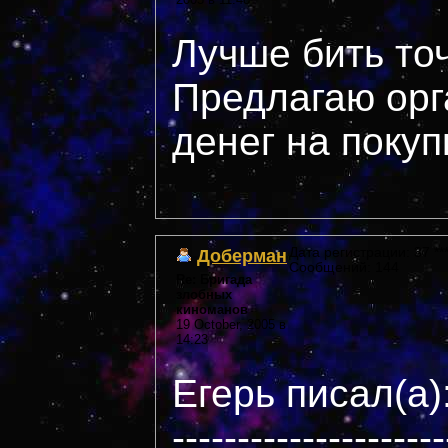
Лучше бить то
Предлагаю орг
денег на покуп
Доберман
Дата регистрации: 37 ***
Сообщений: 144
Re: Бригада
злобных
киноманов
19 October, 2005 в
14:23
Егерь писал(а)
---------------------