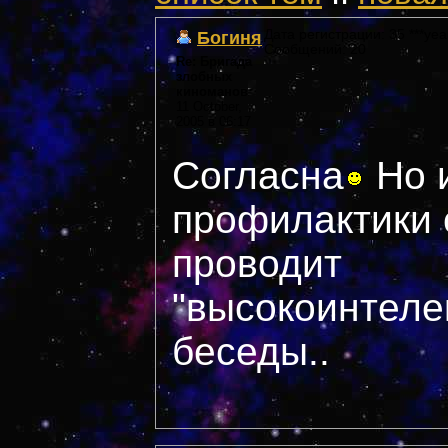
Богиня
Дата регистрации: 35 ***yea
Сообщений: 20
Re: Бригада
злобных
киноманов
11 October,
2005 в 06:17
Согласна
Но 
профилактики 
проводит
"высокоинтеле
беседы..