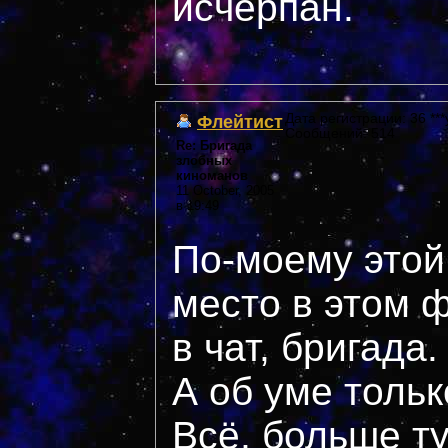
исчерпан.
Флейтист
Дата регистрации: 36 ***
Сообщений: 514
Re: Бригада
злобных
киноманов
11 October, 2005
в 19:49
По-моему этой
место в этом 
в чат, бригада.
А об уме тольк
Всё, больше ту