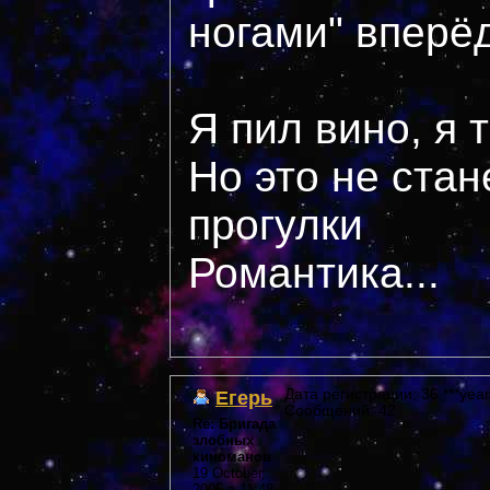
ногами" вперё
Я пил вино, я 
Но это не стан
прогулки
Романтика...
Егерь
Дата регистрации: 36 ***year
Сообщений: 42
Re: Бригада
злобных
киноманов
19 October,
2005 в 11:48