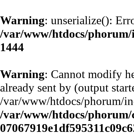
Warning
: unserialize(): Err
/var/www/htdocs/phorum/
1444
Warning
: Cannot modify he
already sent by (output start
/var/www/htdocs/phorum/in
/var/www/htdocs/phorum/c
07067919e1df595311c09c6