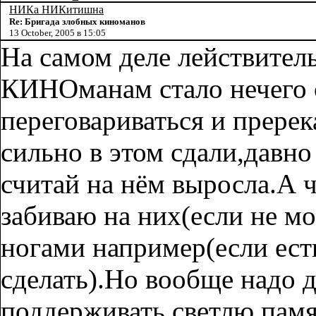
НИКа НИКитишна
Re: Бригада злобных киноманов
13 October, 2005 в 15:05
На самом деле лействитель
КИНОманам стало нечего о
переговариваться и прере
сильно в этом сдали,давно
считай на нём выросла.А ч
забиваю на них(если не мо
ногами например(если ест
сделать).Но вообще надо д
поддерживать светлю па