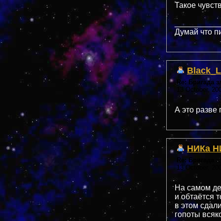
Такое чувс
__________
Думай что п
Black_L
Re: Бригада 
13 October, 20
А это разве
НИКа Н
Re: Бригада 
13 October, 20
На самом де
и обтаётся 
в этом сдал
гопоты всяк