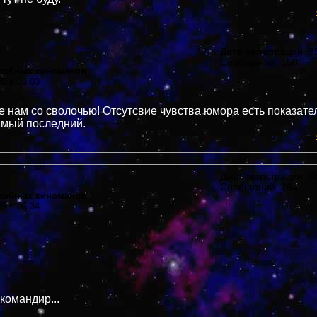
Дата регистрации: 39
Сообщений: 158
злобных киноманов
05 в 06:03
не нам со сволочью! Отсутсвие чувства юмора есть показател
амый последний.
Дата регистрации: 38
Сообщений: 264
злобных киноманов
05 в 06:34
командир...