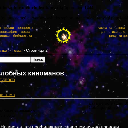
tdocs/phorum/include/db/mysql.php
on line
1444
y (output started at /var/www/htdocs/phorum/include/db/mysql.php:1444
я
::
песни
::
концерты
::
::
камчатка
::
стена
:
деография
::
места
::
::
чат
::
стихи цою
:
кописи
::
библиотека
::
::
рисунки цо
атка
>
Тема
> Страница 2
злобных киноманов
svоloch
ая тема
Дата регистрации: 35
Сообщений: 20
злобных киноманов
05 в 06:17
Но иногда для профилактики с народом нужно проводит