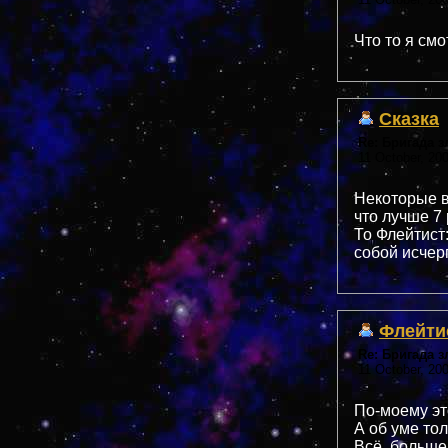
Что то я смо
Сказка
Re: Бригада 
11 October, 20
Некоторые в
что лучше 7
То Флейтист:
собой исчер
Флейти
Re: Бригада 
11 October, 20
По-моему эт
А об уме тол
Всё, больше 