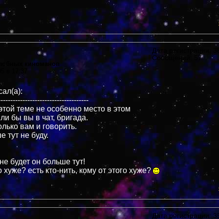
Дата регистрации: 38
Сообщений: 57
злобных киноманов
05 в 17:37
ал(а):
-------------------------------------
этой теме не особенно место в этом
и бы вы в чат, бригада.
олько вам и говорить.
е тут не буду.
 не будет он больше тут!
о хуже? есть кто-нить, кому от этого хуже?
Дата регистрации: 35