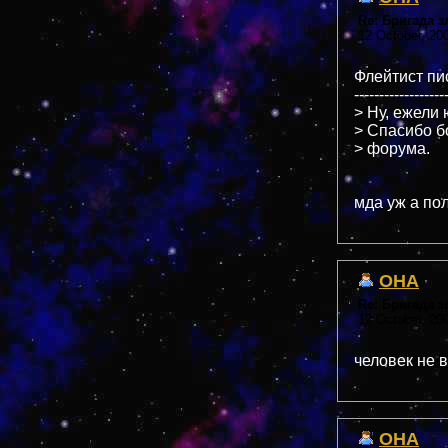
Re: Бригада 
12 October, 20
Флейтист пис
------------------
> Ну, ежели 
> Спасибо б
> форума.
мда уж а пол
OHA
Re: Бригада 
12 October, 20
человек не в
OHA