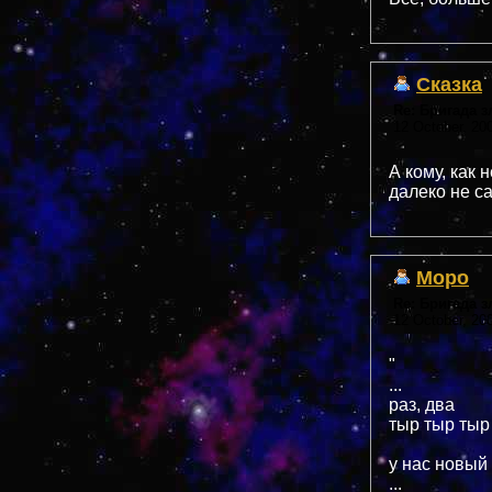
Сказка
Re: Бригада 
12 October, 20
А кому, как 
далеко не с
Моро
Re: Бригада 
12 October, 20
"
...
раз, два
тыр тыр тыр
у нас новый 
...