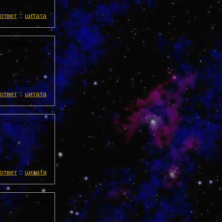
ответ
::
цитата
 ***years ***ago
ответ
::
цитата
 ***years ***ago
ответ
::
цитата
 ***years ***ago