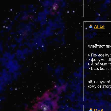
"
Alice
Re: Бригада 
12 October, 20
Флейтист пис
------------------
> По-моему 
> форуме. Шл
> А об уме т
> Всё, больш
ой, напугал!
кому от этог
OHA