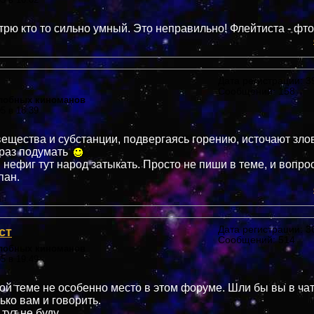
трю кто то сильно умный. Это неправильно! Флейтиста - фто
Дата регистрации: 39
Сообщений: 158
злобных киноманов
05 в 18:39
ещества и субстанции, подвергаясь горению, источают зло
 раз подумать
 нефиг тут народ затыкать. Просто не пиши в теме, и вопро
пан.
ст
Дата регистрации: 36
Сообщений: 514
злобных киноманов
05 в 19:49
ой теме не особенно место в этом форуме. Шли бы вы в чат,
ько вам и говорить.
тут не буду.