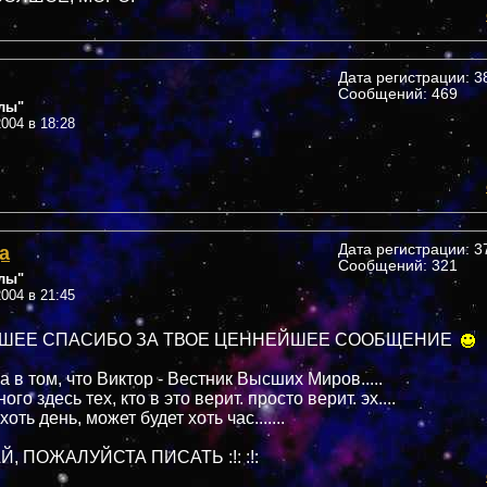
Дата регистрации: 38
Сообщений: 469
лы"
004 в 18:28
а
Дата регистрации: 37
Сообщений: 321
лы"
004 в 21:45
ШЕЕ СПАСИБО ЗА ТВОЕ ЦЕННЕЙШЕЕ СООБЩЕНИЕ
а в том, что Виктор - Вестник Высших Миров.....
го здесь тех, кто в это верит. просто верит. эх....
оть день, может будет хоть час.......
 ПОЖАЛУЙСТА ПИСАТЬ :!: :!: