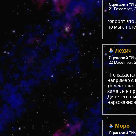
Сценарий "Иг
21 December, 2
говорят, что
но мы с не
Лёхич
Сценарий "Иг
22 December, 2
Что касаетс
например сч
то действие 
зима.. и в 
Дине, его пы
наркозависи
Mopo
Сценарий "Иг