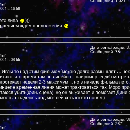
Сообщений: 1,021
лы"
004 в 16:58
 это липа
)))
терпением ждём продолжения
Дата регистрации: 37
Сообщений: 78
лы"
004 в 08:55
я Иглы то над этим фильмом можно долго размышлять .. не
итают, что время там не линейно .. например, если смотреть
протекает недели 2-3 максимум ... но в начале фильма лето..
принцепе временная линия может трактоваться так: Моро при
таюся убить(фин. сцена), но он выживает, и помогает Дине 
мостью. надеюсь ход мыслей хоть кто-то понял )
Дата регистрации: 38
Сообщений: 267
лы"