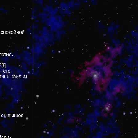
 спокойной
летия.
33]
– его
ртины фильм
я он вышел
ся (к