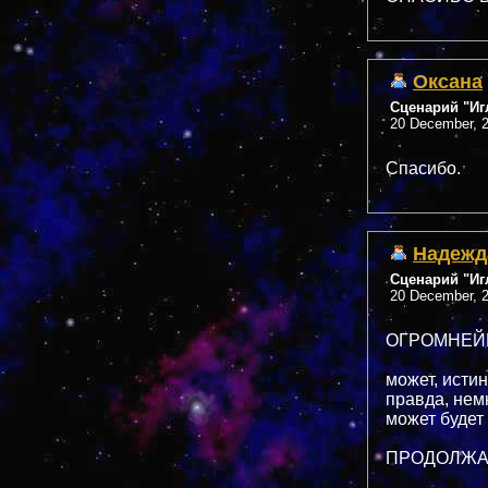
Оксана
Сценарий "Иг
20 December, 2
Спасибо.
Надежд
Сценарий "Иг
20 December, 2
ОГРОМНЕЙ
может, истин
правда, немно
может будет х
ПРОДОЛЖАЙ,