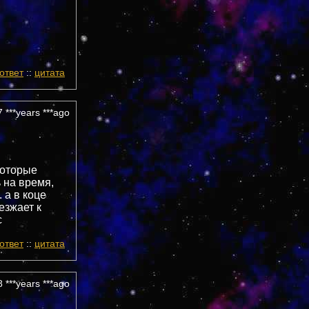
ответ
::
цитата
 ***years ***ago
которые
 на время,
 а в коце
езжает к
с
ответ
::
цитата
 ***years ***ago