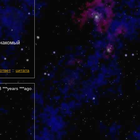
знакомый
ответ
::
цитата
 ***years ***ago