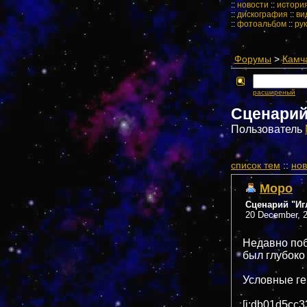
::
новости
::
истори
::
дискография
::
ви
::
фотоальбом
::
ру
Форумы
>
Камч
расширеный
Сценарий
Пользователь
cписок тем
::
нов
Mopo
Сценарий "Иг
20 December, 2
Недавно поб
был глубоко
Условные ге
[i:db01d5cc