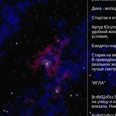
Дина - моло
Спартак и ег
Артур Юсупо
удобной жи
условия.
Бандиты-нар
Старик на м
В приведённ
реальное зн
лучше смотр
“ИГЛА”
[b:db01d5cc3
на улицу и 
вокзала. Ник
[b:db01d5cc