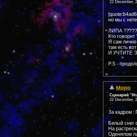
22 December, 2
[quote:b4ad
но мы с не
ЛИПА ????????
Кто говорит
Я сам лично
там есть вот
И УЧТИТЕ Э
P.S - продо
Mopo
Сценарий "Иг
22 December, 2
За кадром :
Белый снег 
На растрес
Оденялом ла