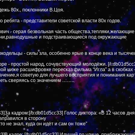
дежь 80х., поклонники В.Цоя.
о ребята - представители советской власти 80х годов.
вич - серая безвольная часть общества,тепляки,желающие
зни,равнодушные и подстраивающиеся под окружающие
кодельцы - силы зла, особенно ярые в конце века и тысяче
оре - простой народ, сочувствующий молодёжи. [/i:db01d5cc
ой ниже расшифровке пересказ фильма “Игла” а в скобках 
ачение,я советую для лучшего восприятия и понимания ка
еть сверяясь со значением ……..
3]За кадром:[/b:db01d5cc33] Голос диктора: «В 12 часов дн
направился в сторону
то не знал, куда он идёт и сам он тоже”
33]В кадре: [/b:db01d5cc33] Идущий по улице, приближающий