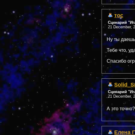
тос
Сценарий "Иг
21 December, 2
Ну ты даешь
Тебе что, уд
Спасибо огро
Solid_S
Сценарий "Иг
21 December, 2
А это точно?
Елена 