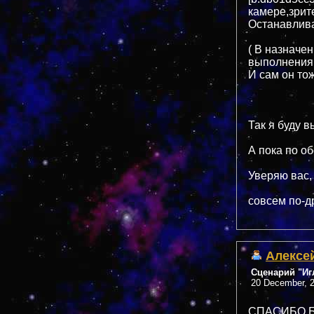
камере,зрит
Останавлива
( В назначе
выполнения 
И сам он тож
Так я буду в
А пока по о
Уверяю вас,
совсем по-д
Алексе
Сценарий "Иг
20 December, 2
СПАСИБО Б