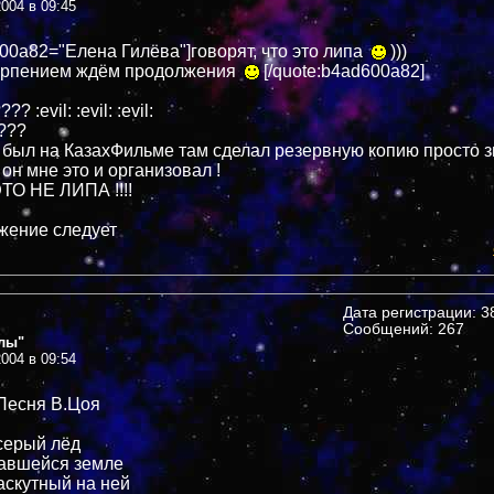
004 в 09:45
600a82="Елена Гилёва"]говорят, что это липа
)))
терпением ждём продолжения
[/quote:b4ad600a82]
 :evil: :evil: :evil:
 ???
 был на КазахФильме там сделал резервную копию просто 
 он мне это и организовал !
ТО НЕ ЛИПА !!!!
лжение следует
Дата регистрации: 38
Сообщений: 267
лы"
004 в 09:54
 Песня В.Цоя
серый лёд
кавшейся земле
скутный на ней