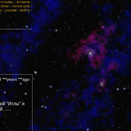
:
отзывы
::
встречи
::
:
обои
::
песни цою
::
ю
::
ссылки
::
войти
::
 ***years ***ago
ий “Иглы” и
й …..