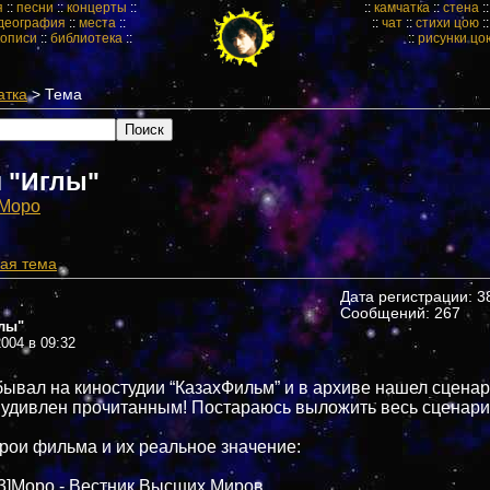
я
::
песни
::
концерты
::
::
камчатка
::
стена
:
деография
::
места
::
::
чат
::
стихи цою
:
кописи
::
библиотека
::
::
рисунки цо
атка
> Тема
 "Иглы"
Mopo
ая тема
Дата регистрации: 38
Сообщений: 267
лы"
004 в 09:32
ывал на киностудии “КазахФильм” и в архиве нашел сценар
 удивлен прочитанным! Постараюсь выложить весь сценари
рои фильма и их реальное значение:
33]Моро - Вестник Высших Миров.