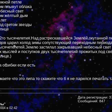
ожной петле
ом плывут облака
бесный свет
ом жёлтый дым
 лет
д светом звезды
олнце
 2го тысячелетия.Над растрескавшейся Землёй,окутанной п
одов царил холод зимы сопутствующий переходным периода
тысячетелетей.Землю застилал закрывавший небесный све
х мыслей и поступков двух тысячетелетий прожитых под св
лнце.)
а ошибки если есть
умаете что это липа то скажите что б я не парился печатать 
Дата регистрации: 37
Сообщений: 847
лы"
004 в 02:42