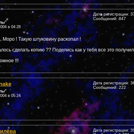
Дата регистрации: 37
Сообщений: 847
лы"
004 в 04:28
, Моро ! Такую штуковину раскопал !
алось сделать копию ?? Поделись как у тебя все это получил
мное !!!
nake
Дата регистрации: 36
Сообщений: 222
лы"
004 в 05:24
Гилёва
Дата регистрации: 39