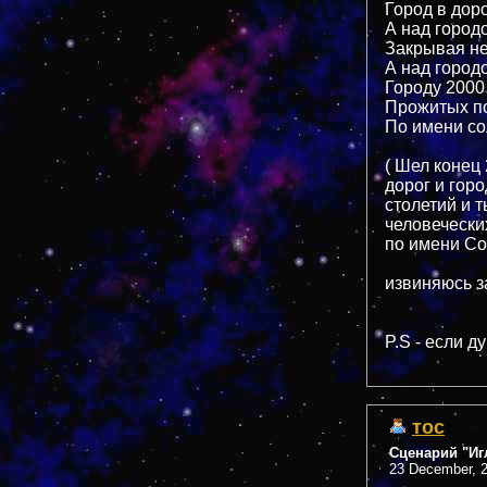
Город в дор
А над город
Закрывая не
А над город
Городу 2000
Прожитых по
По имени с
( Шел конец
дорог и гор
столетий и 
человечески
по имени Со
извиняюсь з
P.S - если д
тос
Сценарий "Иг
23 December, 2