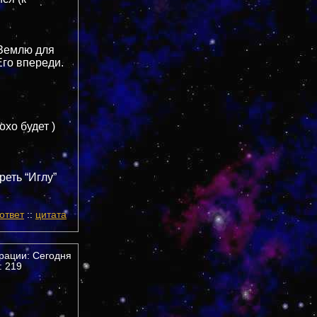
 Землю для
Его впереди.
охо будет )
реть “Иглу”
ответ
::
цитата
трации: Сегодня
 219