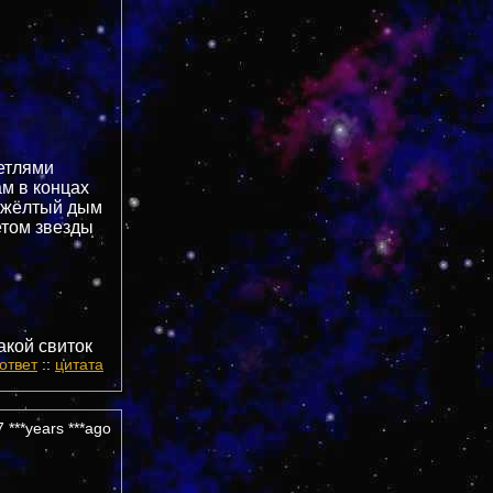
етлями
м в концах
т жёлтый дым
етом звезды
такой свиток
ответ
::
цитата
 ***years ***ago