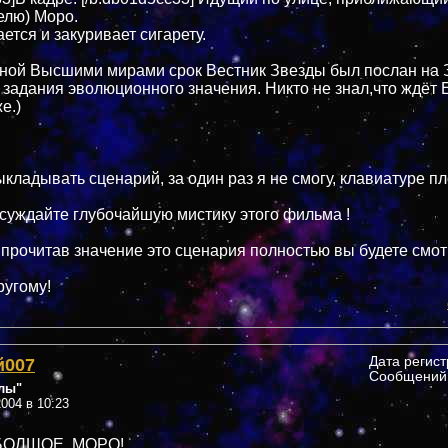
елю) Моро.
ется и закуривает сигарету.
нной Высшими мирами срок Вестник Звезды был послан на
задания эволюционного значения. Никто не знал,что ждёт 
е.)
ыкладывать сценарий, за один раз я не смогу, клавиатуре пл
бсуждайте глубочайшую мистику этого фильма !
 прочитав значение это сценария полностью вы будете смот
ругому!
й007
Дата регис
Сообщений:
лы"
004 в 10:23
ОЛШОЕ, МОРО!