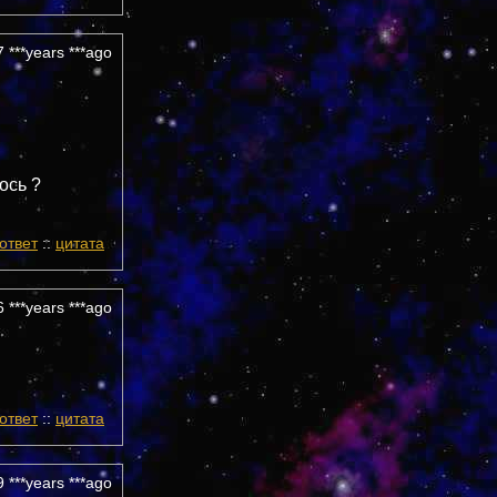
 ***years ***ago
ось ?
ответ
::
цитата
 ***years ***ago
ответ
::
цитата
 ***years ***ago