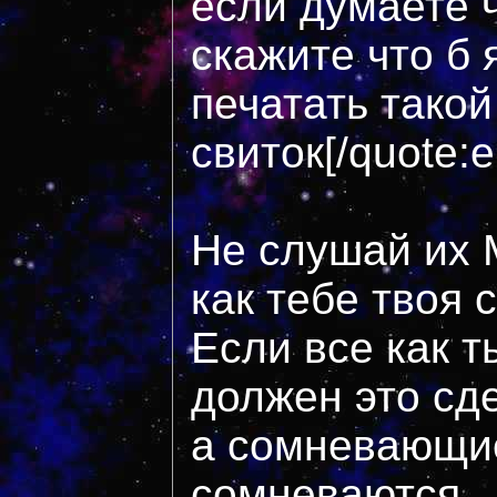
если думаете ч
скажите что б 
печатать такой
свиток[/quote:
Не слушай их 
как тебе твоя 
Если все как т
должен это сд
а сомневающие
сомневаются.