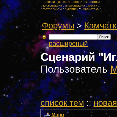
::
новости
::
история
::
песни
::
концерты
::
::
дискография
::
видеография
::
места
::
::
фотоальбом
::
рукописи
::
библиотека
::
Форумы
>
Камчатк
расширеный
Сценарий "И
Пользователь
M
cписок тем
::
новая
Mopo