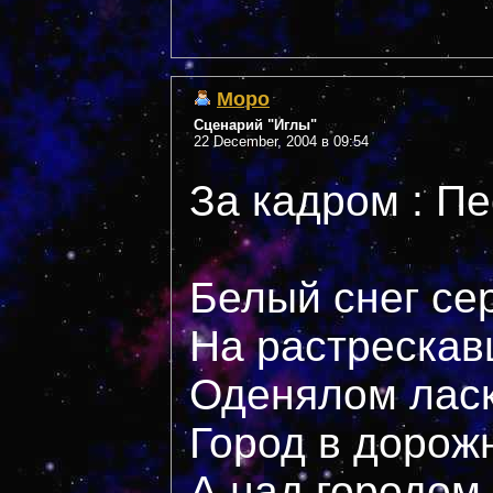
Mopo
Сценарий "Иглы"
22 December, 2004 в 09:54
За кадром : П
Белый снег се
На растрескав
Оденялом ласк
Город в дорож
А над городом