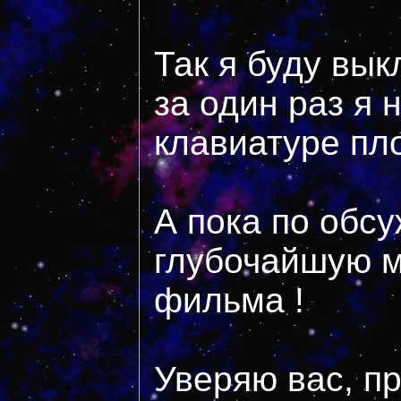
Так я буду вы
за один раз я н
клавиатуре пло
А пока по обс
глубочайшую м
фильма !
Уверяю вас, п