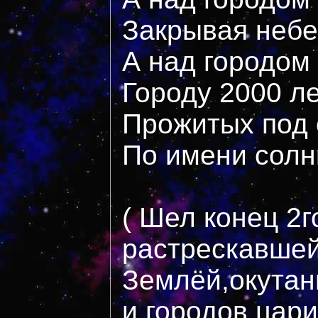
Закрывая небе
А над городом
Городу 2000 л
Прожитых под 
По имени солн
( Шел конец 2
растрескавше
Землёй,окутан
и городов цар