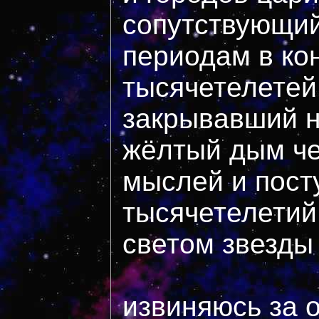
сопутствующи
периодам в ко
тысячетелетей
закрывавший н
жёлтый дым че
мыслей и пост
тысячетелетий
светом звезды
извиняюсь за 