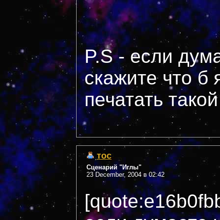
P.S - если дум
скажите что б 
печатать такой
тос
Сценарий "Иглы"
23 December, 2004 в 02:42
[quote:e16b0fb