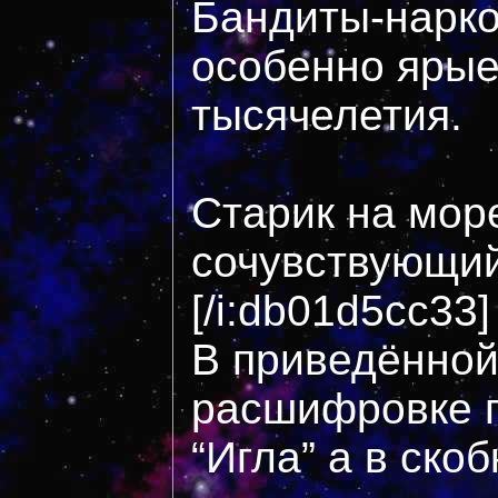
Бандиты-нарко
особенно ярые
тысячелетия.
Старик на море
сочувствующи
[/i:db01d5cc33]
В приведённой
расшифровке 
“Игла” а в ско