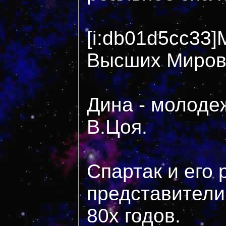
[i:db01d5cc33]
Высших Миров
Дина - молодеж
В.Цоя.
Спартак и его 
представители
80х годов.