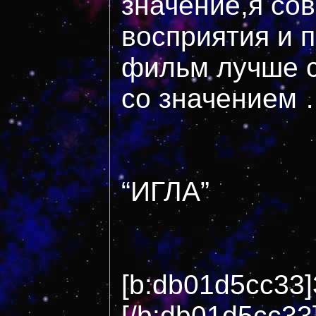
значение,я со
восприятия и 
фильм лучше с
со значением 
“ИГЛА”
[b:db01d5cc33]
[/b:db01d5cc33