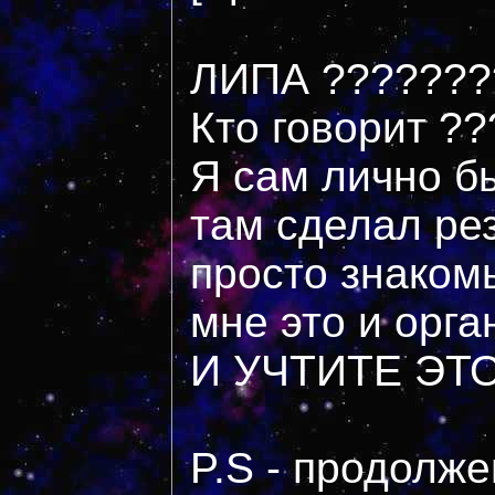
ЛИПА ???????? :e
Кто говорит ??
Я сам лично б
там сделал ре
просто знакомы
мне это и орга
И УЧТИТЕ ЭТО 
P.S - продолж