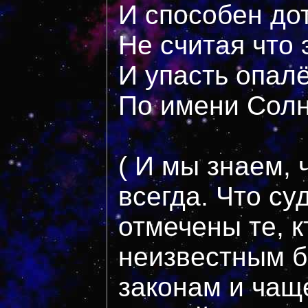
И способен до
Не считая что 
И упасть опал
По имени Сол
( И мы знаем, 
всегда. Что с
отмечены те, к
неизвестным 
законам и чащ