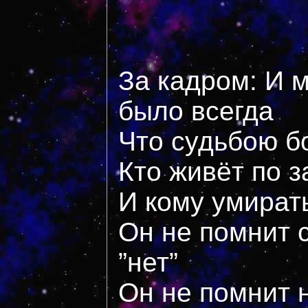
За кадром: И м
было всегда
Что судьбою 
Кто живёт по 
И кому умират
Он не помнит с
”нет”
Он не помнит 