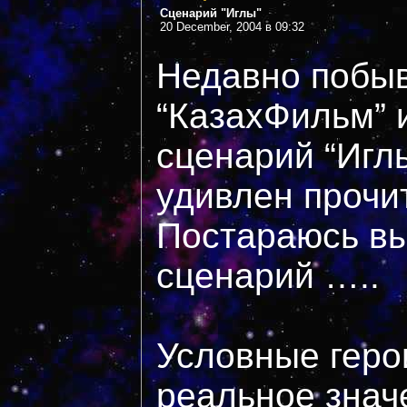
Сценарий "Иглы"
20 December, 2004 в 09:32
Недавно побыв
“КазахФильм” 
сценарий “Иглы
удивлен прочи
Постараюсь вы
сценарий …..
Условные геро
реальное знач