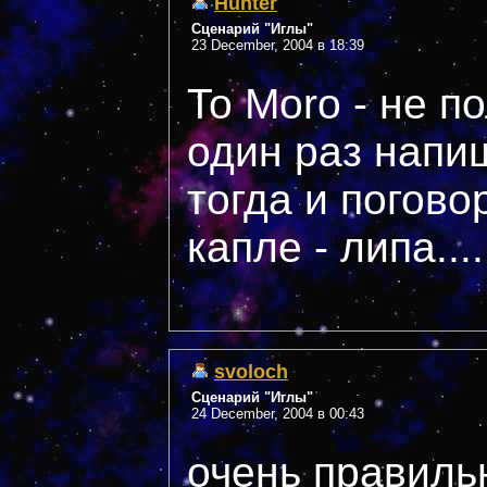
Hunter
Сценарий "Иглы"
23 December, 2004 в 18:39
To Moro - не п
один раз напи
тогда и погово
капле - липа....
svoloch
Сценарий "Иглы"
24 December, 2004 в 00:43
очень правильн