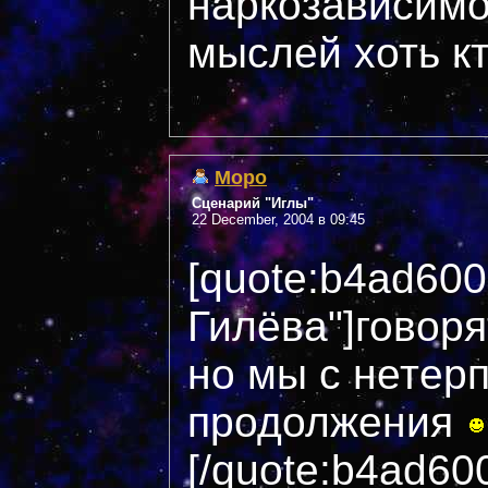
наркозависимо
мыслей хоть кт
Mopo
Сценарий "Иглы"
22 December, 2004 в 09:45
[quote:b4ad60
Гилёва"]говоря
но мы с нетер
продолжения
[/quote:b4ad60