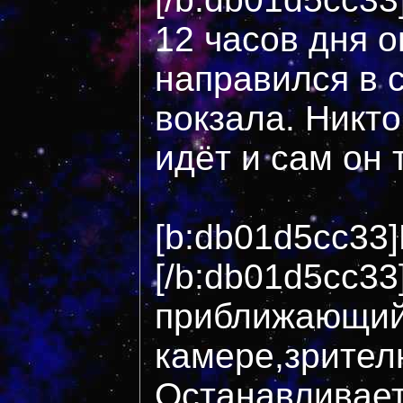
12 часов дня 
направился в 
вокзала. Никто
идёт и сам он 
[b:db01d5cc33]
[/b:db01d5cc33
приближающий
камере,зрител
Останавливает