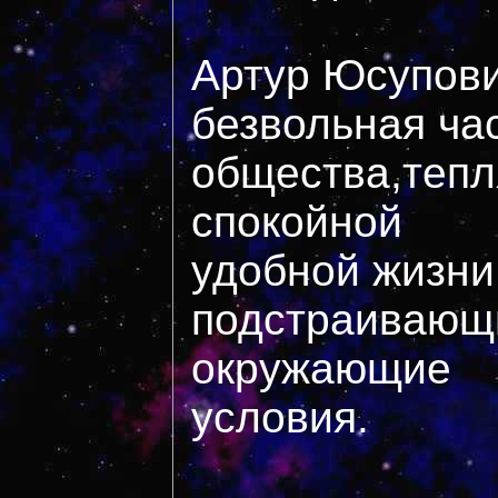
Артур Юсупови
безвольная ча
общества,теп
спокойной
удобной жизни
подстраивающ
окружающие
условия.