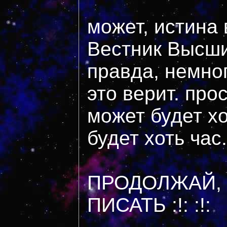
может, истина 
Вестник Высших
правда, немног
это верит. прос
может будет хо
будет хоть час..
ПРОДОЛЖАЙ,
ПИСАТЬ :!: :!: