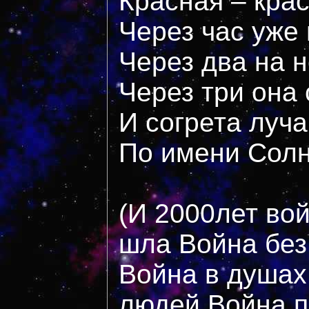
Красная – кра
Через час уже
Через два на н
Через три она
И согрета луч
По имени Сол
(И 2000лет во
шла Война без
Война в душах
людей.Война,