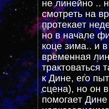
не линейно .. 
смотреть на вр
протекает неде
но в начале фи
коце зима.. и 
временная ли
трактоваться т
к Дине, его пы
сцена), но он 
помогает Дине