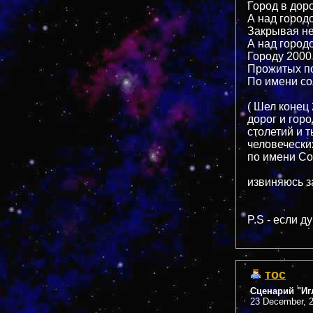
Город в дор
А над город
Закрывая не
А над город
Городу 2000
Прожитых по
По имени с
( Шел конец
дорог и гор
столетий и 
человечески
по имени Со
извиняюсь з
P.S - если д
тос
Сценарий "Иг
23 December, 2