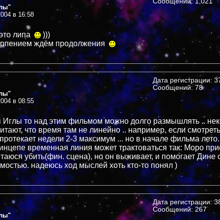
Сообщений: 1,021
лы"
004 в 16:58
 это липа
)))
терпением ждём продолжения
Дата регистрации: 37
Сообщений: 78
лы"
004 в 08:55
я Иглы то над этим фильмом можно долго размышлять .. не
итают, что время там не линейно .. например, если смотреть
протекает недели 2-3 максимум ... но в начале фильма лето..
принцепе временная линия может трактоваться так: Моро при
таюся убить(фин. сцена), но он выживает, и помогает Дине 
мостью. надеюсь ход мыслей хоть кто-то понял )
Дата регистрации: 38
Сообщений: 267
лы"