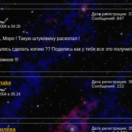
Дата регистрации: 37
Сообщений: 847
лы"
004 в 04:28
, Моро ! Такую штуковину раскопал !
алось сделать копию ?? Поделись как у тебя все это получил
мное !!!
nake
Дата регистрации: 36
Сообщений: 222
лы"
004 в 05:24
Гилёва
Дата регистрации: 39