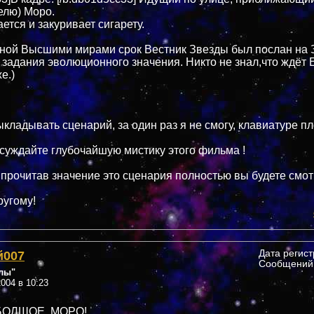
елю) Моро.
ется и закуривает сигарету.
нной Высшими мирами срок Вестник Звезды был послан на
задания эволюционного значения. Никто не знал,что ждёт 
е.)
ыкладывать сценарий, за один раз я не смогу, клавиатуре пл
бсуждайте глубочайшую мистику этого фильма !
 прочитав значение это сценария полностью вы будете смот
ругому!
й007
Дата регис
Сообщений:
лы"
004 в 10:23
ОЛШОЕ, МОРО!