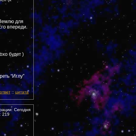
 Землю для
Его впереди.
охо будет )
реть “Иглу”
ответ
::
цитата
трации: Сегодня
 219