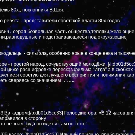
дежь 80х., поклонники В.Цоя.
о ребята - представители советской власти 80х годов.
вич - серая безвольная часть общества,тепляки,желающие
зни,равнодушные и подстраивающиеся под окружающие
кодельцы - силы зла, особенно ярые в конце века и тысяче
оре - простой народ, сочувствующий молодёжи. [/i:db01d5cc
ой ниже расшифровке пересказ фильма “Игла” а в скобках 
ачение,я советую для лучшего восприятия и понимания ка
еть сверяясь со значением ……..
3]За кадром:[/b:db01d5cc33] Голос диктора: «В 12 часов дн
направился в сторону
то не знал, куда он идёт и сам он тоже”
33]В кадре: [/b:db01d5cc33] Идущий по улице, приближающий