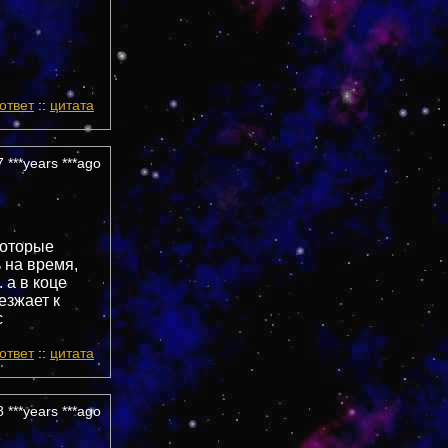
ответ
::
цитата
 ***years ***ago
которые
 на время,
 а в коце
езжает к
с
ответ
::
цитата
 ***years ***ago