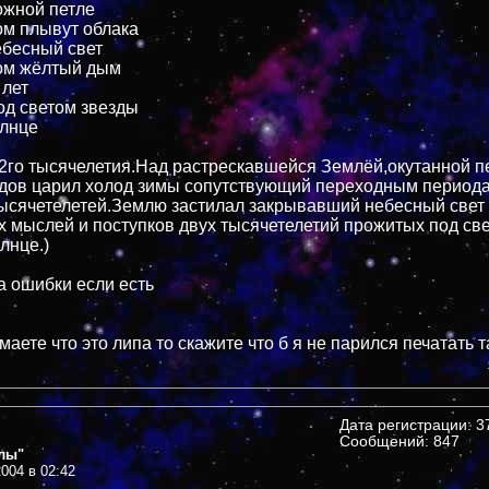
ожной петле
ом плывут облака
бесный свет
ом жёлтый дым
 лет
д светом звезды
олнце
 2го тысячелетия.Над растрескавшейся Землёй,окутанной п
одов царил холод зимы сопутствующий переходным периода
тысячетелетей.Землю застилал закрывавший небесный све
х мыслей и поступков двух тысячетелетий прожитых под св
лнце.)
а ошибки если есть
умаете что это липа то скажите что б я не парился печатать 
Дата регистрации: 37
Сообщений: 847
лы"
004 в 02:42