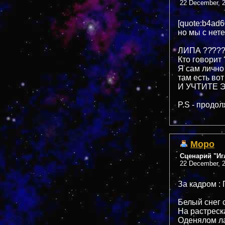
22 December, 2
[quote:b4ad
но мы с не
ЛИПА ????????
Кто говорит
Я сам лично
там есть вот
И УЧТИТЕ Э
P.S - продо
Mopo
Сценарий "Иг
22 December, 2
За кадром :
Белый снег 
На растрес
Оденялом ла