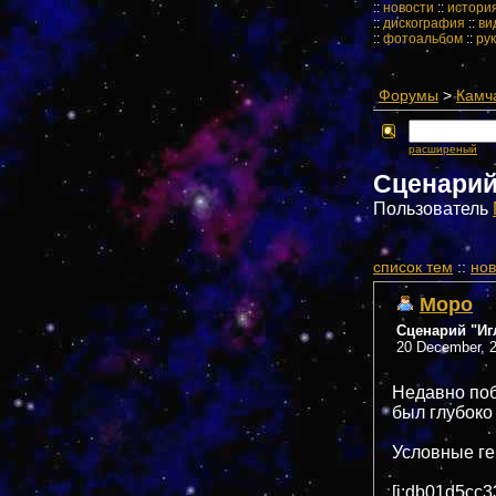
::
новости
::
истори
::
дискография
::
ви
::
фотоальбом
::
ру
Форумы
>
Камч
расширеный
Сценарий
Пользователь
cписок тем
::
нов
Mopo
Сценарий "Иг
20 December, 2
Недавно поб
был глубоко
Условные ге
[i:db01d5cc