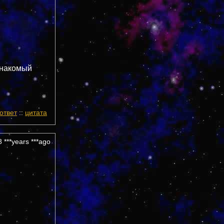
знакомый
ответ
::
цитата
 ***years ***ago