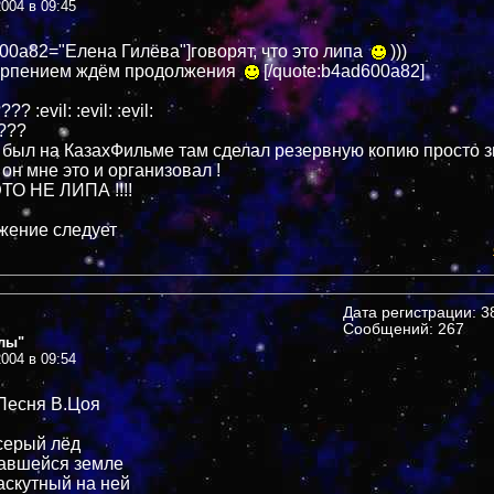
004 в 09:45
600a82="Елена Гилёва"]говорят, что это липа
)))
терпением ждём продолжения
[/quote:b4ad600a82]
 :evil: :evil: :evil:
 ???
 был на КазахФильме там сделал резервную копию просто 
 он мне это и организовал !
ТО НЕ ЛИПА !!!!
лжение следует
Дата регистрации: 38
Сообщений: 267
лы"
004 в 09:54
 Песня В.Цоя
серый лёд
кавшейся земле
скутный на ней