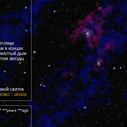
етлями
м в концах
т жёлтый дым
етом звезды
такой свиток
ответ
::
цитата
 ***years ***ago