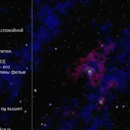
 спокойной
летия.
33]
– его
ртины фильм
я он вышел
ся (к