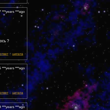
 ***years ***ago
ось ?
ответ
::
цитата
 ***years ***ago
ответ
::
цитата
 ***years ***ago