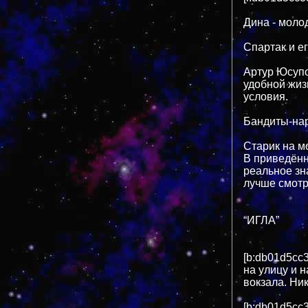
Дина - моло
Спартак и ег
Артур Юсупо
удобной жи
условия.
Бандиты-нар
Старик на м
В приведённ
реальное зн
лучше смотр
“ИГЛА”
[b:db01d5cc3
на улицу и 
вокзала. Ник
[b:db01d5cc