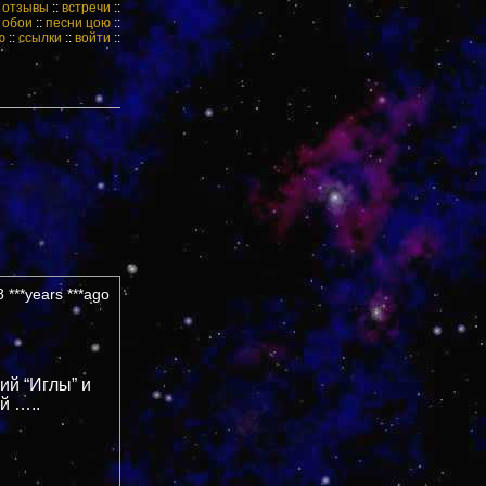
:
отзывы
::
встречи
::
:
обои
::
песни цою
::
ю
::
ссылки
::
войти
::
 ***years ***ago
ий “Иглы” и
й …..