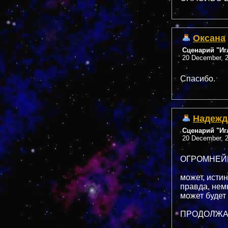
Оксана
Сценарий "Иг
20 December, 2
Спасибо.
Надежд
Сценарий "Иг
20 December, 2
ОГРОМНЕЙ
может, истин
правда, немно
может будет х
ПРОДОЛЖАЙ,