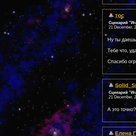
тос
Сценарий "Иг
21 December, 2
Ну ты даешь
Тебе что, уд
Спасибо огро
Solid_S
Сценарий "Иг
21 December, 2
А это точно?
Елена 