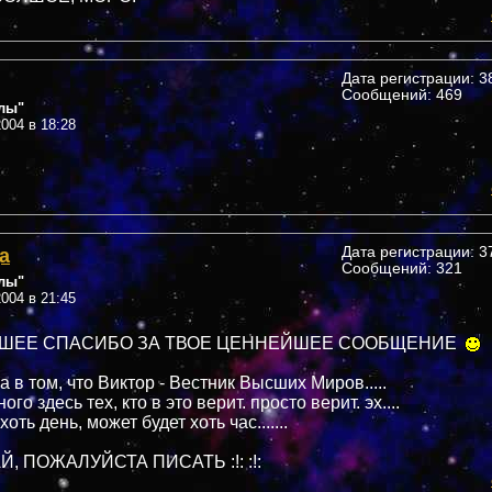
Дата регистрации: 38
Сообщений: 469
лы"
004 в 18:28
а
Дата регистрации: 37
Сообщений: 321
лы"
004 в 21:45
ШЕЕ СПАСИБО ЗА ТВОЕ ЦЕННЕЙШЕЕ СООБЩЕНИЕ
а в том, что Виктор - Вестник Высших Миров.....
го здесь тех, кто в это верит. просто верит. эх....
оть день, может будет хоть час.......
 ПОЖАЛУЙСТА ПИСАТЬ :!: :!: