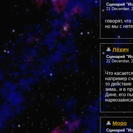
Сценарий "Иг
21 December, 2
говорят, что
но мы с не
Лёхич
Сценарий "Иг
22 December, 2
Что касаетс
например сч
то действие 
зима.. и в 
Дине, его пы
наркозависи
Mopo
Сценарий "Иг