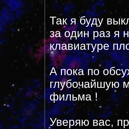
Так я буду вы
за один раз я н
клавиатуре пло
А пока по обс
глубочайшую м
фильма !
Уверяю вас, п