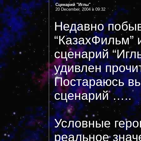
Сценарий "Иглы"
20 December, 2004 в 09:32
Недавно побыв
“КазахФильм” 
сценарий “Иглы
удивлен прочи
Постараюсь вы
сценарий …..
Условные геро
реальное знач