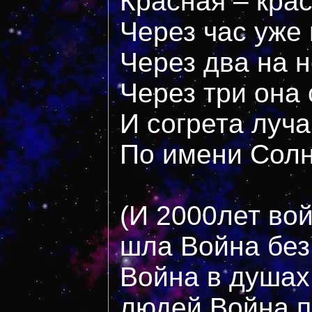
Красная – кра
Через час уже
Через два на н
Через три она
И согрета луч
По имени Сол
(И 2000лет во
шла Война без
Война в душах
людей.Война,