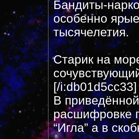
Бандиты-нарко
особенно ярые
тысячелетия.
Старик на море
сочувствующи
[/i:db01d5cc33]
В приведённой
расшифровке 
“Игла” а в ско