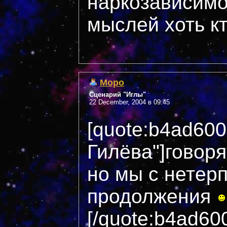
наркозависимо
мыслей хоть кт
Mopo
Сценарий "Иглы"
22 December, 2004 в 09:45
[quote:b4ad60
Гилёва"]говоря
но мы с нетер
продолжения
[/quote:b4ad60