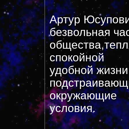
Артур Юсупови
безвольная ча
общества,теп
спокойной
удобной жизни
подстраивающ
окружающие
условия.