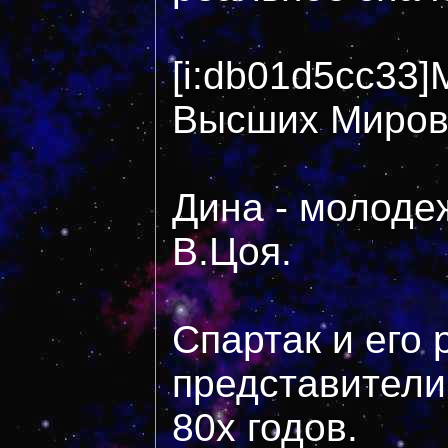
[i:db01d5cc33]
Высших Миров
Дина - молодеж
В.Цоя.
Спартак и его 
представители
80х годов.