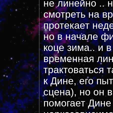
не линейно .. 
смотреть на вр
протекает неде
но в начале фи
коце зима.. и 
временная ли
трактоваться т
к Дине, его пы
сцена), но он 
помогает Дине