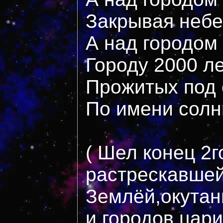
Закрывая небе
А над городом
Городу 2000 л
Прожитых под 
По имени солн
( Шел конец 2
растрескавше
Землёй,окутан
и городов цар