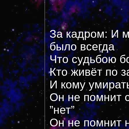
За кадром: И м
было всегда
Что судьбою 
Кто живёт по 
И кому умират
Он не помнит с
”нет”
Он не помнит 