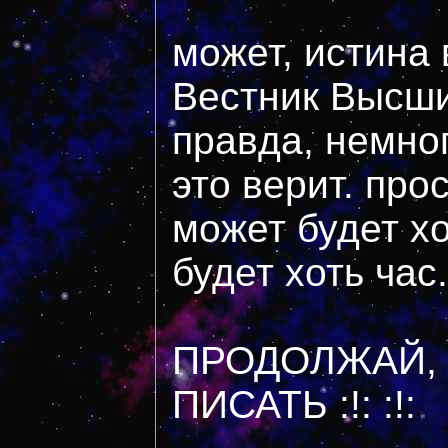
может, истина 
Вестник Высших
правда, немног
это верит. прос
может будет хо
будет хоть час..
ПРОДОЛЖАЙ,
ПИСАТЬ :!: :!: