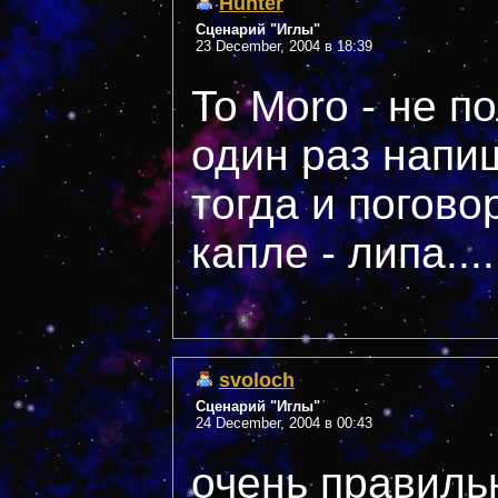
Hunter
Сценарий "Иглы"
23 December, 2004 в 18:39
To Moro - не п
один раз напи
тогда и погово
капле - липа....
svoloch
Сценарий "Иглы"
24 December, 2004 в 00:43
очень правильн