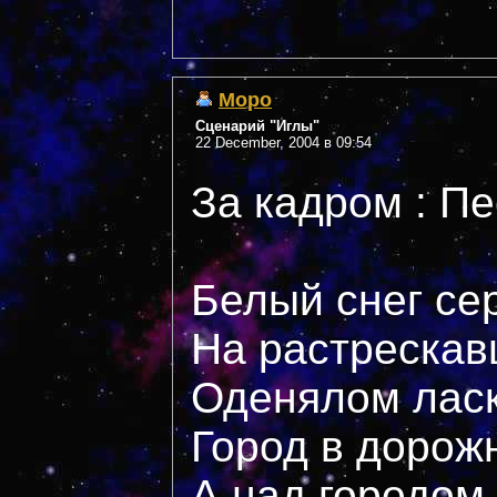
Mopo
Сценарий "Иглы"
22 December, 2004 в 09:54
За кадром : П
Белый снег се
На растрескав
Оденялом ласк
Город в дорож
А над городом