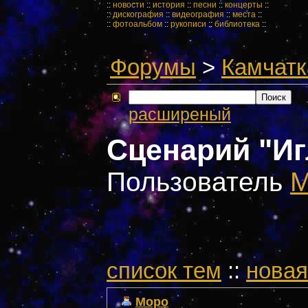
::
новости
::
история
::
песни
::
концерты
::
::
дискография
::
видеография
::
места
::
::
фотоальбом
::
рукописи
::
библиотека
::
Форумы
>
Камчатк
расширеный
Сценарий "И
Пользователь
M
cписок тем
::
новая
Mopo