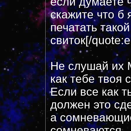
если думаете ч
скажите что б 
печатать такой
свиток[/quote:
Не слушай их 
как тебе твоя 
Если все как т
должен это сд
а сомневающие
сомневаются.