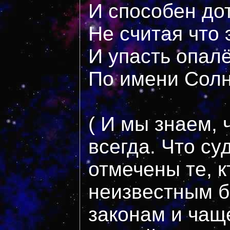
И способен до
Не считая что 
И упасть опал
По имени Сол
( И мы знаем, 
всегда. Что с
отмечены те, к
неизвестным 
законам и чащ