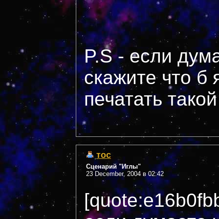
P.S - если дум
скажите что б 
печатать такой
тос
Сценарий "Иглы"
23 December, 2004 в 02:42
[quote:e16b0fb