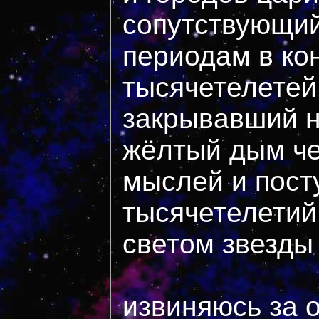
сопутствующи
периодам в ко
тысячетелетей
закрывавший н
жёлтый дым че
мыслей и пост
тысячетелетий
светом звезды
извиняюсь за 