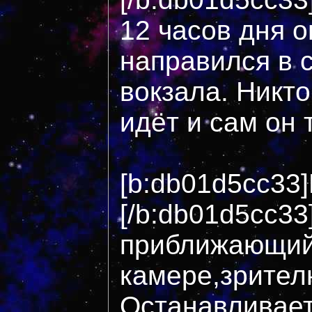
12 часов дня 
направился в 
вокзала. Никто
идёт и сам он 
[b:db01d5cc33]
[/b:db01d5cc33
приближающий
камере,зрител
Останавливает