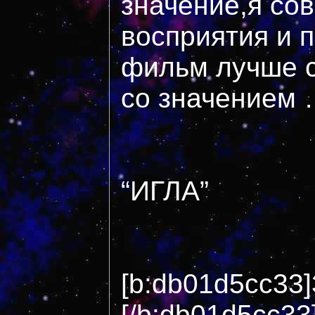
значение,я со
восприятия и 
фильм лучше с
со значением 
“ИГЛА”
[b:db01d5cc33]
[/b:db01d5cc33