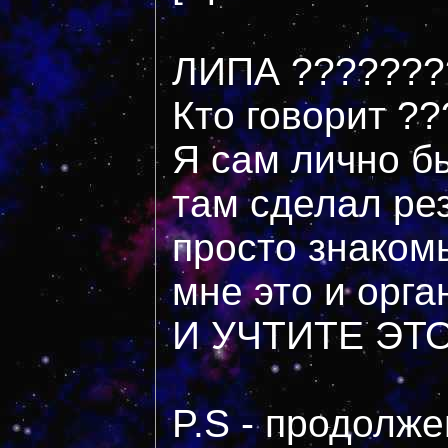
ЛИПА ???????? :e
Кто говорит ??
Я сам лично б
там сделал ре
просто знакомы
мне это и орга
И УЧТИТЕ ЭТО 
P.S - продолж