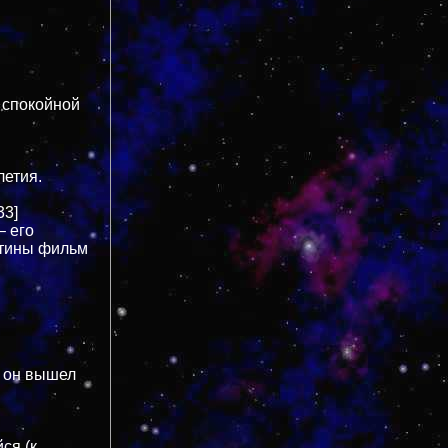
 спокойной
летия.
33]
– его
ртины фильм
я он вышел
ся (к