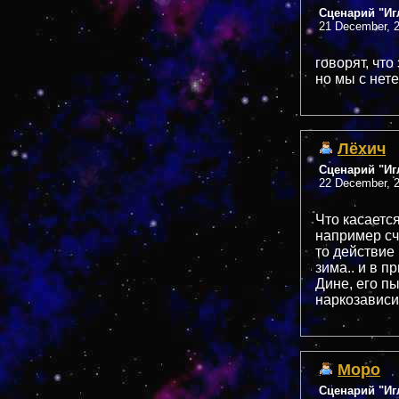
Сценарий "Иг
21 December, 2
говорят, что
но мы с не
Лёхич
Сценарий "Иг
22 December, 2
Что касаетс
например сч
то действие 
зима.. и в 
Дине, его пы
наркозависи
Mopo
Сценарий "Иг