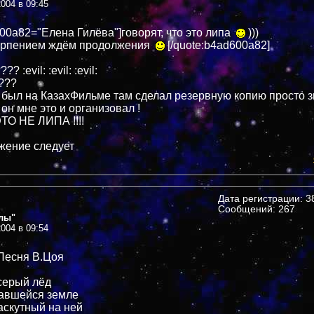
004 в 09:45
600a82="Елена Гилёва"]говорят, что это липа
)))
терпением ждём продолжения
[/quote:b4ad600a82]
 :evil: :evil: :evil:
 ???
 был на КазахФильме там сделал резервную копию просто 
 он мне это и организовал !
ТО НЕ ЛИПА !!!!
лжение следует
Дата регистрации: 38
Сообщений: 267
лы"
004 в 09:54
 Песня В.Цоя
серый лёд
кавшейся земле
скутный на ней