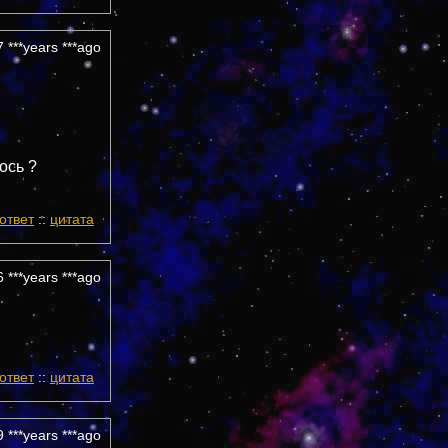
 ***years ***ago
ось ?
ответ
::
цитата
 ***years ***ago
ответ
::
цитата
 ***years ***ago