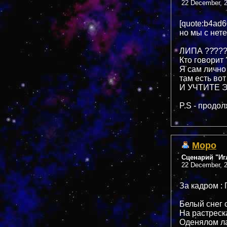
22 December, 2
[quote:b4ad
но мы с не
ЛИПА ????????
Кто говорит
Я сам лично
там есть вот
И УЧТИТЕ Э
P.S - продо
Mopo
Сценарий "Иг
22 December, 2
За кадром :
Белый снег 
На растрес
Оденялом ла