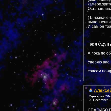
камере,зрит
Останавлива
( В назначе
выполнения 
И сам он тож
Так я буду в
А пока по о
Уверяю вас,
совсем по-д
Алексе
Сценарий "Иг
20 December, 2
СПАСИБО Б