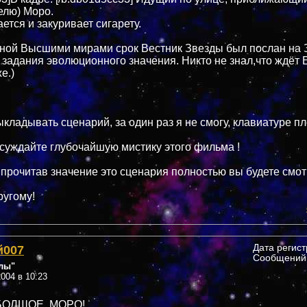
елю) Моро.
ется и закуривает сигарету.
нной Высшими мирами срок Вестник Звезды был послан на
задания эволюционного значения. Никто не знал,что ждёт 
е.)
ыкладывать сценарий, за один раз я не смогу, клавиатуре пл
бсуждайте глубочайшую мистику этого фильма !
 прочитав значение это сценария полностью вы будете смот
ругому!
й007
Дата регис
Сообщений:
лы"
004 в 10:23
ОЛШОЕ, МОРО!