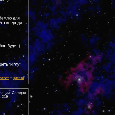
 Землю для
Его впереди.
охо будет )
реть “Иглу”
ответ
::
цитата
трации: Сегодня
 219