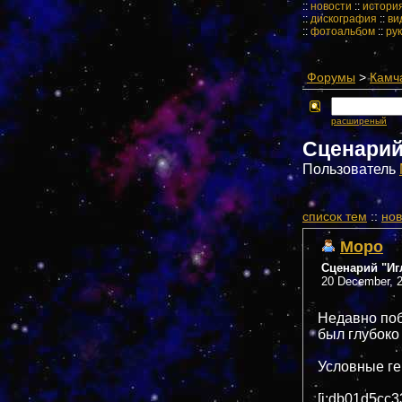
::
новости
::
истори
::
дискография
::
ви
::
фотоальбом
::
ру
Форумы
>
Камч
расширеный
Сценарий
Пользователь
cписок тем
::
нов
Mopo
Сценарий "Иг
20 December, 2
Недавно поб
был глубоко
Условные ге
[i:db01d5cc