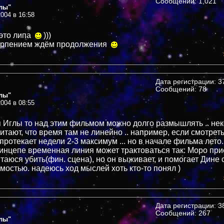
Сообщений: 1,021
лы"
004 в 16:58
 это липа
)))
терпением ждём продолжения
Дата регистрации: 37
Сообщений: 78
лы"
004 в 08:55
я Иглы то над этим фильмом можно долго размышлять .. не
итают, что время там не линейно .. например, если смотреть
протекает недели 2-3 максимум ... но в начале фильма лето..
принцепе временная линия может трактоваться так: Моро при
таюся убить(фин. сцена), но он выживает, и помогает Дине 
мостью. надеюсь ход мыслей хоть кто-то понял )
Дата регистрации: 38
Сообщений: 267
лы"