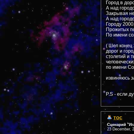
Город в дор
А над город
Закрывая не
А над город
Городу 2000
Прожитых по
По имени с
( Шел конец
дорог и гор
столетий и 
человечески
по имени Со
извиняюсь з
P.S - если д
тос
Сценарий "Иг
23 December, 2