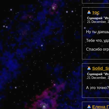
тос
Сценарий "Иг
21 December, 2
Ну ты даешь
Тебе что, уд
Спасибо огро
Solid_S
Сценарий "Иг
21 December, 2
А это точно?
Елена 