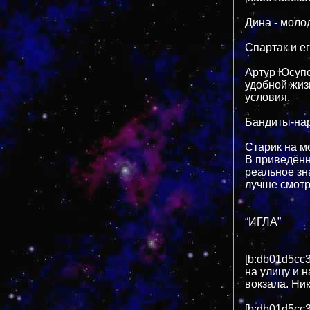
Дина - моло
Спартак и ег
Артур Юсупо
удобной жи
условия.
Бандиты-нар
Старик на м
В приведённ
реальное зн
лучше смотр
“ИГЛА”
[b:db01d5cc3
на улицу и 
вокзала. Ник
[b:db01d5cc