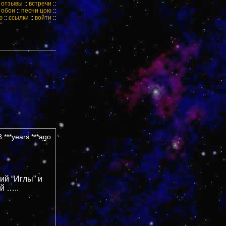
:
отзывы
::
встречи
::
:
обои
::
песни цою
::
ю
::
ссылки
::
войти
::
 ***years ***ago
ий “Иглы” и
й …..