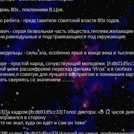
дежь 80х., поклонники В.Цоя.
о ребята - представители советской власти 80х годов.
вич - серая безвольная часть общества,тепляки,желающие
зни,равнодушные и подстраивающиеся под окружающие
кодельцы - силы зла, особенно ярые в конце века и тысяче
оре - простой народ, сочувствующий молодёжи. [/i:db01d5cc
ой ниже расшифровке пересказ фильма “Игла” а в скобках 
ачение,я советую для лучшего восприятия и понимания ка
еть сверяясь со значением ……..
3]За кадром:[/b:db01d5cc33] Голос диктора: «В 12 часов дн
направился в сторону
то не знал, куда он идёт и сам он тоже”
33]В кадре: [/b:db01d5cc33] Идущий по улице, приближающий