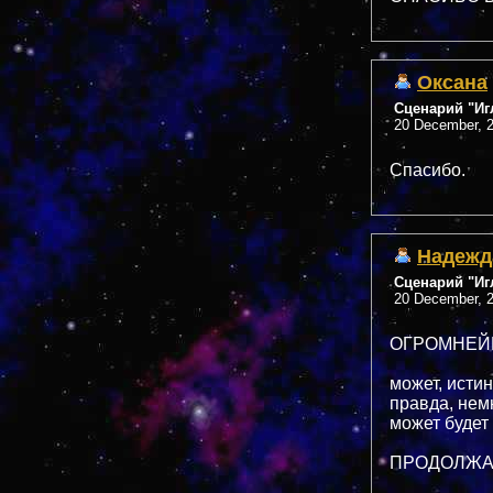
Оксана
Сценарий "Иг
20 December, 2
Спасибо.
Надежд
Сценарий "Иг
20 December, 2
ОГРОМНЕЙ
может, истин
правда, немно
может будет х
ПРОДОЛЖАЙ,