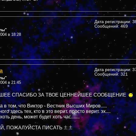
Дата регистрации: 38
Сообщений: 469
лы"
004 в 18:28
а
Дата регистрации: 37
Сообщений: 321
лы"
004 в 21:45
ШЕЕ СПАСИБО ЗА ТВОЕ ЦЕННЕЙШЕЕ СООБЩЕНИЕ
а в том, что Виктор - Вестник Высших Миров.....
го здесь тех, кто в это верит. просто верит. эх....
оть день, может будет хоть час.......
 ПОЖАЛУЙСТА ПИСАТЬ :!: :!: