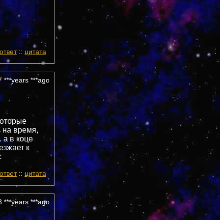
ответ
::
цитата
 ***years ***ago
которые
 на время,
 а в коце
езжает к
с
ответ
::
цитата
 ***years ***ago