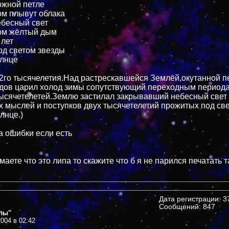
ожной петле
ом плывут облака
бесный свет
ом жёлтый дым
 лет
д светом звезды
олнце
 2го тысячелетия.Над растрескавшейся Землёй,окутанной п
одов царил холод зимы сопутствующий переходным периода
тысячетелетей.Землю застилал закрывавший небесный све
х мыслей и поступков двух тысячетелетий прожитых под св
лнце.)
а ошибки если есть
умаете что это липа то скажите что б я не парился печатать 
Дата регистрации: 37
Сообщений: 847
лы"
004 в 02:42