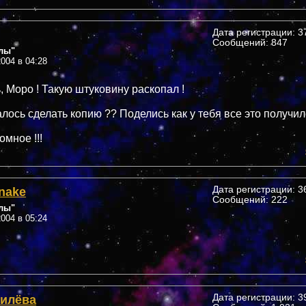
Дата регистрации: 37
Сообщений: 847
лы"
004 в 04:28
, Моро ! Такую штуковину раскопал !
алось сделать копию ?? Поделись как у тебя все это получил
мное !!!
nake
Дата регистрации: 36
Сообщений: 222
лы"
004 в 05:24
Гилёва
Дата регистрации: 39