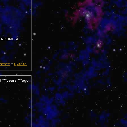
знакомый
ответ
::
цитата
 ***years ***ago