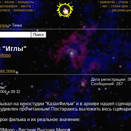
я
::
песни
::
концерты
::
::
камчатка
::
стена
:
деография
::
места
::
::
чат
::
стихи цою
:
кописи
::
библиотека
::
::
рисунки цо
атка
> Тема
 "Иглы"
Mopo
ая тема
Дата регистрации: 38
Сообщений: 267
лы"
004 в 09:32
ывал на киностудии “КазахФильм” и в архиве нашел сценар
 удивлен прочитанным! Постараюсь выложить весь сценари
рои фильма и их реальное значение:
33]Моро - Вестник Высших Миров.