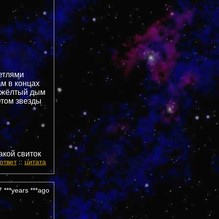
етлями
м в концах
т жёлтый дым
етом звезды
такой свиток
ответ
::
цитата
 ***years ***ago