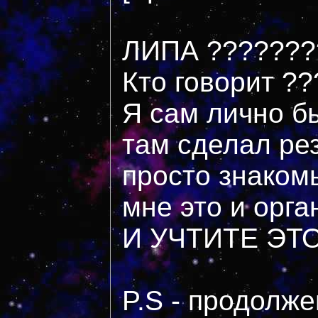
ЛИПА ???????? :e
Кто говорит ??
Я сам лично б
там сделал ре
просто знакомы
мне это и орга
И УЧТИТЕ ЭТО 
P.S - продолж