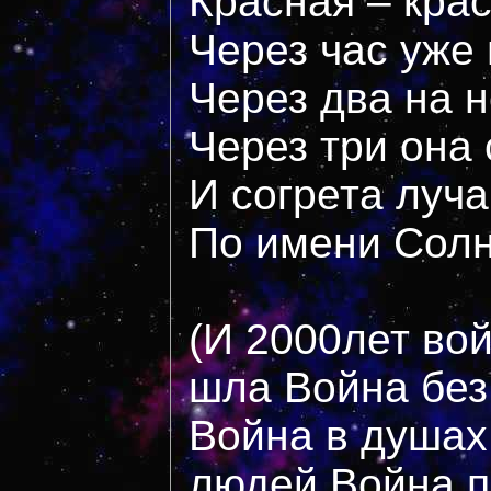
Красная – кра
Через час уже
Через два на н
Через три она
И согрета луч
По имени Сол
(И 2000лет во
шла Война без
Война в душах
людей.Война,