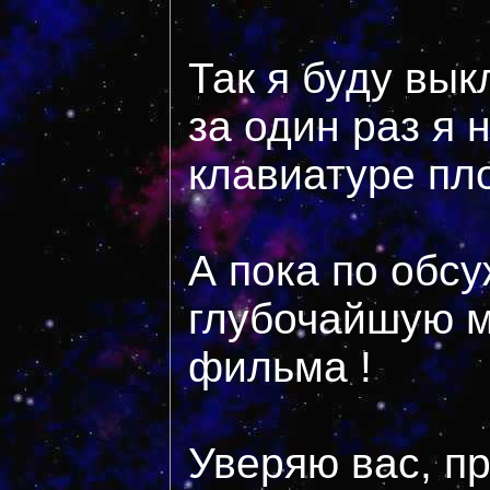
Так я буду вы
за один раз я н
клавиатуре пло
А пока по обс
глубочайшую м
фильма !
Уверяю вас, п