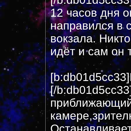
12 часов дня 
направился в 
вокзала. Никто
идёт и сам он 
[b:db01d5cc33]
[/b:db01d5cc33
приближающий
камере,зрител
Останавливает