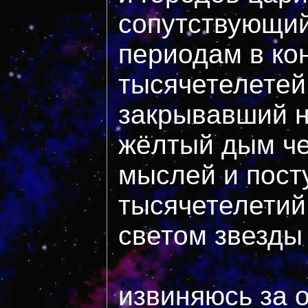
сопутствующи
периодам в ко
тысячетелетей
закрывавший н
жёлтый дым че
мыслей и пост
тысячетелетий
светом звезды
извиняюсь за 