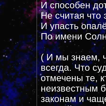
И способен до
Не считая что 
И упасть опал
По имени Сол
( И мы знаем, 
всегда. Что с
отмечены те, к
неизвестным 
законам и чащ