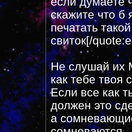
если думаете ч
скажите что б 
печатать такой
свиток[/quote:
Не слушай их 
как тебе твоя 
Если все как т
должен это сд
а сомневающие
сомневаются.