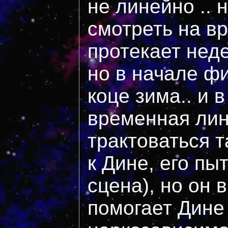
не линейно .. 
смотреть на вр
протекает неде
но в начале фи
коце зима.. и 
временная ли
трактоваться т
к Дине, его пы
сцена), но он 
помогает Дине