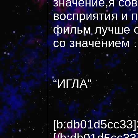
значение,я со
восприятия и 
фильм лучше с
со значением 
“ИГЛА”
[b:db01d5cc33]
[/b:db01d5cc33