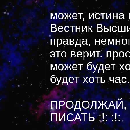
может, истина 
Вестник Высших
правда, немног
это верит. прос
может будет хо
будет хоть час..
ПРОДОЛЖАЙ,
ПИСАТЬ :!: :!: