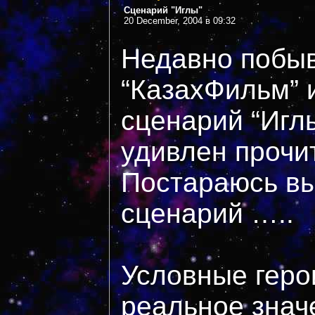
Сценарий "Иглы"
20 December, 2004 в 09:32
Недавно побыв
“КазахФильм” 
сценарий “Иглы
удивлен прочи
Постараюсь вы
сценарий …..
Условные геро
реальное знач