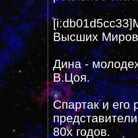
[i:db01d5cc33]
Высших Миров
Дина - молодеж
В.Цоя.
Спартак и его 
представители
80х годов.