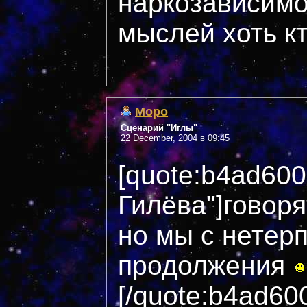
наркозависимо
мыслей хоть кт
Mopo
Сценарий "Иглы"
22 December, 2004 в 09:45
[quote:b4ad60
Гилёва"]говоря
но мы с нетер
продолжения
[/quote:b4ad60