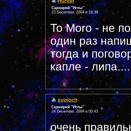
Hunter
Сценарий "Иглы"
23 December, 2004 в 18:39
To Moro - не п
один раз напи
тогда и погово
капле - липа....
svoloch
Сценарий "Иглы"
24 December, 2004 в 00:43
очень правильн