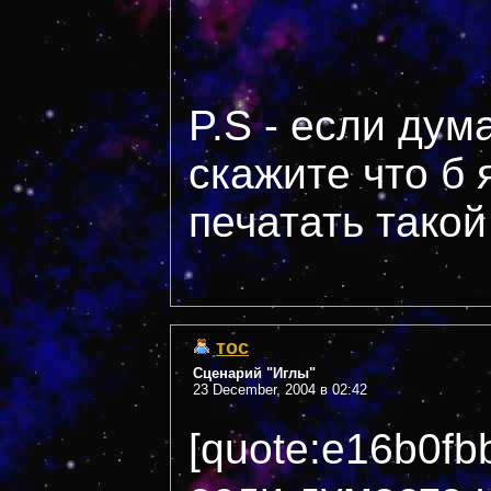
P.S - если дум
скажите что б 
печатать такой
тос
Сценарий "Иглы"
23 December, 2004 в 02:42
[quote:e16b0fb