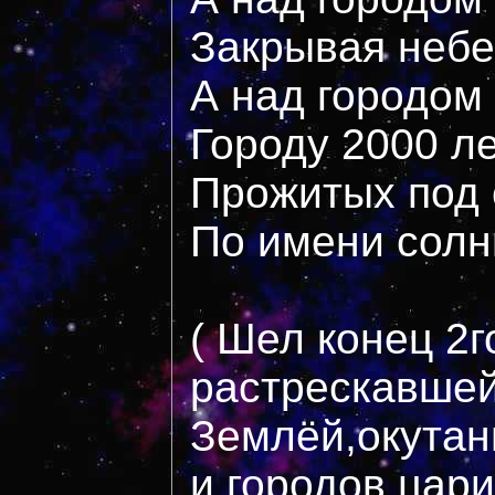
Закрывая небе
А над городом
Городу 2000 л
Прожитых под 
По имени солн
( Шел конец 2
растрескавше
Землёй,окутан
и городов цар