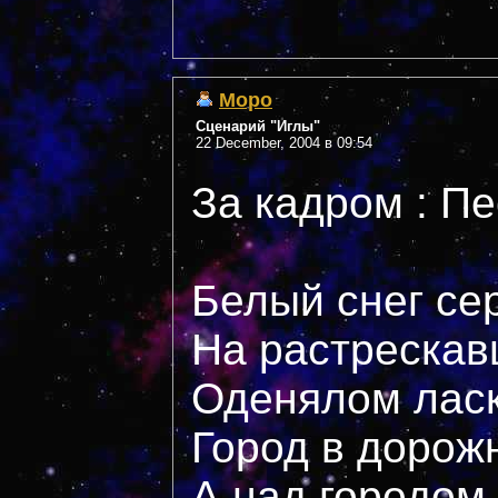
Mopo
Сценарий "Иглы"
22 December, 2004 в 09:54
За кадром : П
Белый снег се
На растрескав
Оденялом ласк
Город в дорож
А над городом