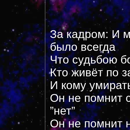
За кадром: И м
было всегда
Что судьбою 
Кто живёт по 
И кому умират
Он не помнит с
”нет”
Он не помнит 