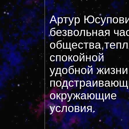
Артур Юсупови
безвольная ча
общества,теп
спокойной
удобной жизни
подстраивающ
окружающие
условия.