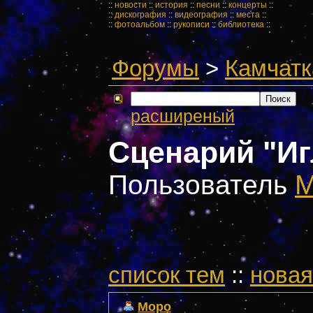
::
новости
::
история
::
песни
::
концерты
::
::
дискография
::
видеография
::
места
::
::
фотоальбом
::
рукописи
::
библиотека
::
Форумы
>
Камчатк
расширеный
Сценарий "И
Пользователь
M
cписок тем
::
новая
Mopo