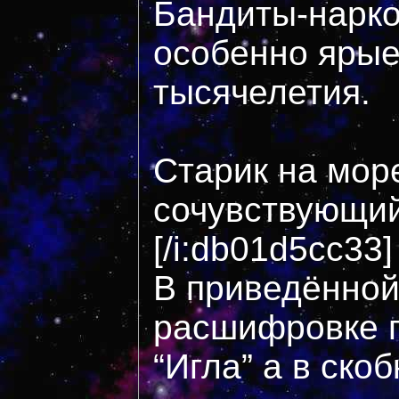
Бандиты-нарко
особенно ярые
тысячелетия.
Старик на море
сочувствующи
[/i:db01d5cc33]
В приведённой
расшифровке 
“Игла” а в ско