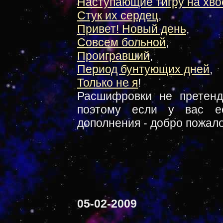
Наступающие тигру на хво
Стук их сердец
,
Привет! Новый день
,
Совсем больной
,
Проигравший
,
Период бунтующих дней
,
Только не я
!
Расшифровки не претенд
поэтому если у вас ес
дополнения - добро пожало
05-02-2009