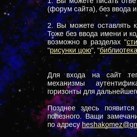
1. Вы можете писать отве
(форум сайта), без ввода и
2. Вы можете оставлять 
Тоже без ввода имени и к
возможно в разделах "
ст
"
рисунки цою
", "
библиотек
Для входа на сайт теп
механизмы аутентифи
горизонты для дальнейшего
Позднее здесь появится
полезного. Ваши замечан
по адресу
heshakomez@gm