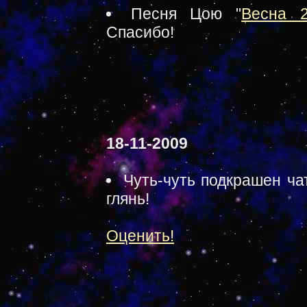
Песня Цою "
Весна 
Спасибо!
18-11-2009
Чуть-чуть подкрашен чат
глянь!
Оценить!