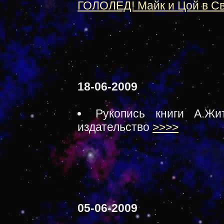
ГОЛОЛЕД! Майк и Цой в С
18-06-2009
Рукопись книги А.Жи
издательство
>>>>
05-06-2009