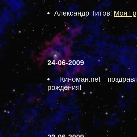
Александр Титов:
Моя Гр
24-06-2009
Киноман.net поздра
рождения!