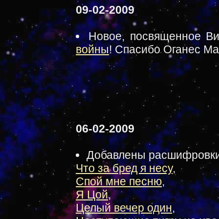
09-02-2009
Новое, посвященное Ви
войны
! Спасибо Оганес Ма
06-02-2009
Добавлены расшифровки
Что за бред я несу
,
Спой мне песню
,
Я Цой
,
Целый вечер один
,