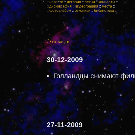
::
новости
::
история
::
песни
::
концерты
::
::
дискография
::
видеография
::
места
::
::
фотоальбом
::
рукописи
::
библиотека
::
НОВОСТИ
30-12-2009
Голландцы снимают фил
27-11-2009