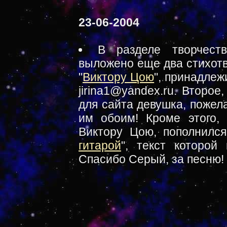
23-06-2004
В разделе творчест
выложено еще два стихотв
"
Виктору Цою
", принадлеж
jirina1@yandex.ru. Второе,
для сайта девушка, пожел
им обоим! Кроме этого, 
Виктору Цою, пополнился
гитарой
", текст которой
Спасибо Серый, за песню!