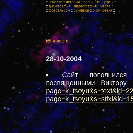
::
новости
::
история
::
песни
::
концерты
::
::
дискография
::
видеография
::
места
::
::
фотоальбом
::
рукописи
::
библиотека
::
НОВОСТИ
28-10-2004
Сайт пополнился
посвященными Виктору
page=k_tsoyu&s=text&id=2
page=k_tsoyu&s=stixi&id=1