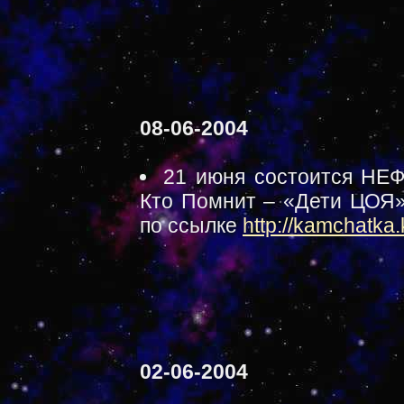
08-06-2004
21 июня состоится Н
Кто Помнит – «Дети ЦОЯ»
по ссылке
http://kamchatka
02-06-2004