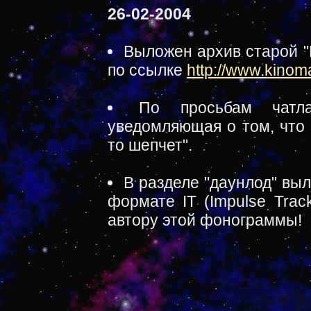
26-02-2004
Выложен архив старой "
по ссылке
http://www.kinom
По просьбам чатл
уведомляющая о том, что 
то шепчет".
В разделе "даунлод" вы
формате IT (Impulse Trac
автору этой фонограммы!