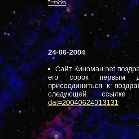
t=686
24-06-2004
Сайт Киноман.net поздр
его сорок первым 
присоединиться к поздра
следующей ссылк
dat=20040624013131