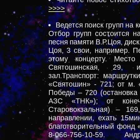
>>>>
Ведется поиск групп на 
Отбор групп состоится на
песня памяти В.Р.Цоя, дис
Цоя, 3 свои, например. П
этому концерту. Место
Святошинская, 29, и
зал.Транспорт: маршрутки
«Святошин» - 721; от м. 
Победы – 720 (остановка 
АЗС «ТНК»); от конеч
Старовокзальная) – 169
направлении, ехать 15ми
благотворительный фонд «
8-066-756-10-59. 