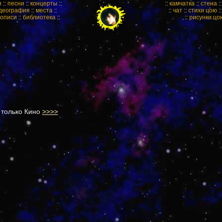
я
::
песни
::
концерты
::
::
камчатка
::
стена
:
деография
::
места
::
::
чат
::
стихи цою
:
кописи
::
библиотека
::
::
рисунки цо
о только Кино
>>>>