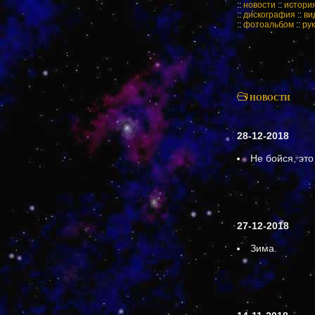
::
новости
::
истори
::
дискография
::
ви
::
фотоальбом
::
ру
НОВОСТИ
28-12-2018
Не бойся, эт
27-12-2018
Зима.