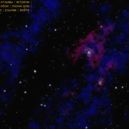
:
отзывы
::
встречи
::
:
обои
::
песни цою
::
ю
::
ссылки
::
войти
::