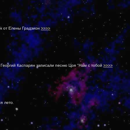
к от Елены Градзион
>>>>
 Георгий Каспарян записали песню Цоя “Нам с тобой
>>>>
я лето.