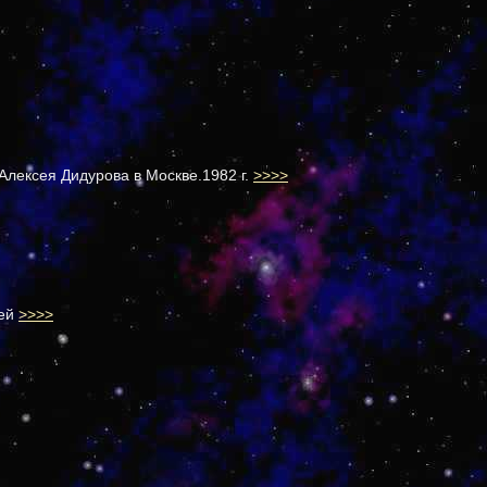
Алексея Дидурова в Москве.1982 г.
>>>>
шей
>>>>
.