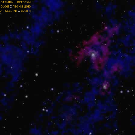
:
отзывы
::
встречи
::
:
обои
::
песни цою
::
ю
::
ссылки
::
войти
::