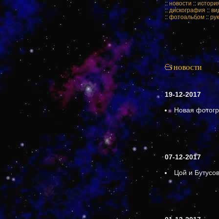
::
новости
::
истори
::
дискография
::
ви
::
фотоальбом
::
ру
НОВОСТИ
19-12-2017
Новая фотог
07-12-2017
Цой и Бутусо