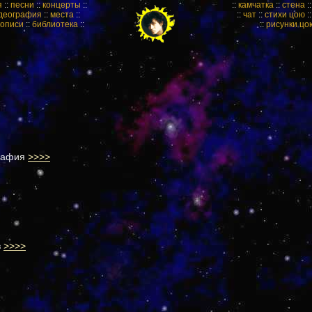
я
::
песни
::
концерты
::
::
камчатка
::
стена
:
деография
::
места
::
::
чат
::
стихи цою
:
кописи
::
библиотека
::
::
рисунки цо
рафия
>>>>
в
>>>>