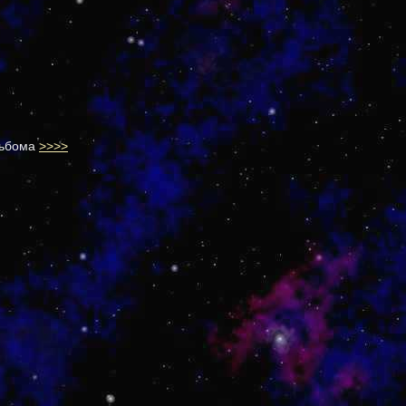
льбома
>>>>