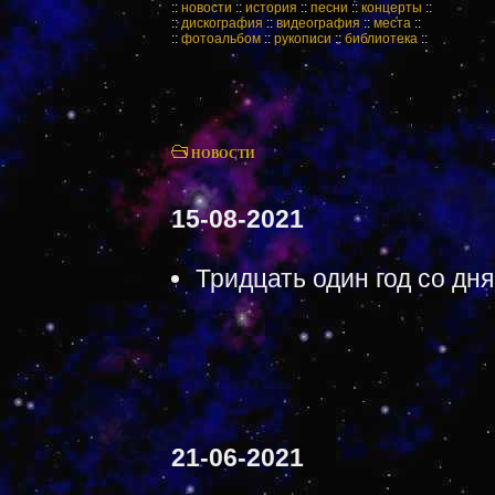
::
новости
::
история
::
песни
::
концерты
::
::
дискография
::
видеография
::
места
::
::
фотоальбом
::
рукописи
::
библиотека
::
НОВОСТИ
15-08-2021
Тридцать один год со дн
21-06-2021