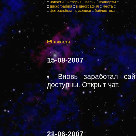
::
новости
::
история
::
песни
::
концерты
::
::
дискография
::
видеография
::
места
::
::
фотоальбом
::
рукописи
::
библиотека
::
НОВОСТИ
15-08-2007
Вновь заработал сай
доступны. Открыт чат.
21-06-2007