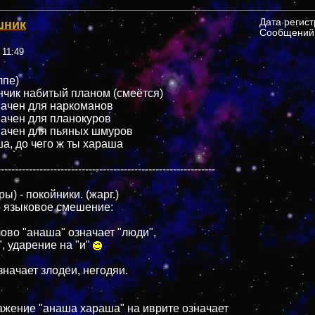
шник
Дата регис
Сообщений:
 11:49
лпе)
чик набитый планом (смеётся)
ачен для наркоманов
ачен для планокуров
начен для пьяных шмуров
а, до чего ж ты хараша
--------------------------------------------------------------
) - покойники. (жарг.)
 языковое смешение:
лово "анаша" означает "люди",
, ударение на "и"
значает злодеи, негодяи.
жение "анаша хараша" на иврите означает