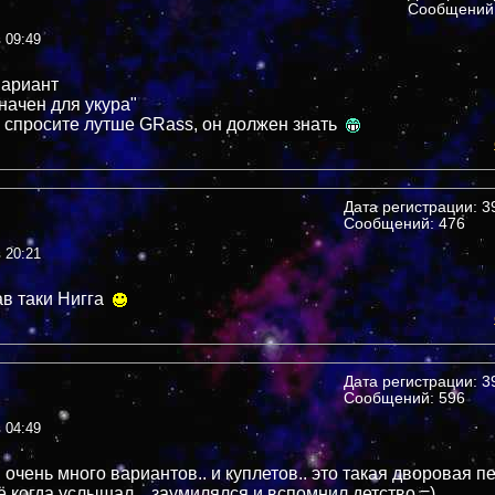
Сообщений:
в 09:49
вариант
начен для укура"
 спросите лутше GRass, он должен знать
Дата регистрации: 39
Сообщений: 476
в 20:21
в таки Нигга
Дата регистрации: 39
Сообщений: 596
в 04:49
 очень много вариантов.. и куплетов.. это такая дворовая пес
ё когда услышал... заумилялся и вспомнил детство =)