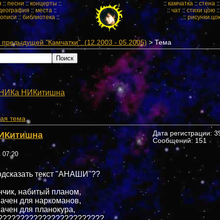
я
::
песни
::
концерты
::
::
камчатка
::
стена
:
деография
::
места
::
::
чат
::
стихи цою
:
кописи
::
библиотека
::
::
рисунки цо
предыдущей "Камчатки". (12.2003 - 05.2005)
> Тема
"
НИКа НИКитишна
ая тема
ИКитишна
Дата регистрации: 39
Сообщений: 151
в 07:20
одсказать текст "АНАШИ"??
чик, набитый планом,
ачен для наркоманов,
ачен для планокура,
????????????????????????