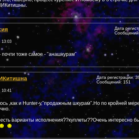
 НИКитишны.
сия
Дата регис
Сообщений:
в 13:03
- почти тоже самое - "анашкурам"
ИКитишна
Дата регистрации: 39
Сообщений: 151
в 10:41
ось ,как и Hunter-у,"продажным шкурам".Но по кройней мер
чно.
 есть варианты исполнения??куплеты??Очень интересно б