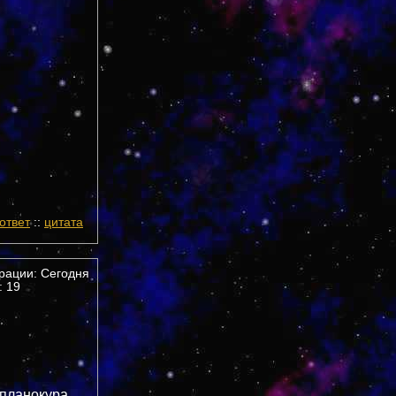
ответ
::
цитата
трации: Сегодня
 19
 планокура,