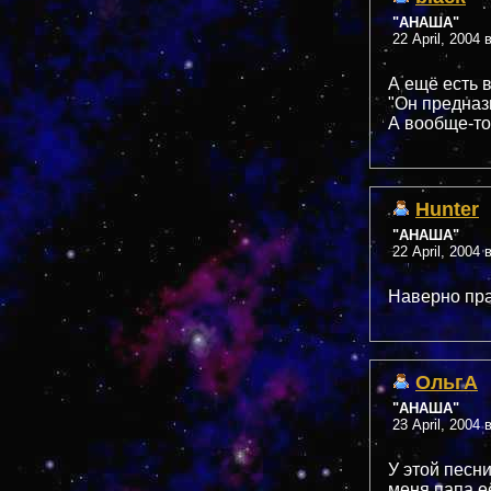
"АНАША"
22 April, 2004 
А ещё есть 
"Он предназ
А вообще-то
Hunter
"АНАША"
22 April, 2004 
Наверно пра
ОльгА
"АНАША"
23 April, 2004 
У этой песни
меня папа е