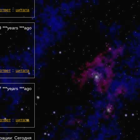
ответ
::
цитата
 ***years ***ago
ответ
::
цитата
 ***years ***ago
ответ
::
цитата
трации: Сегодня