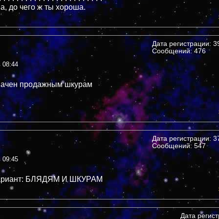
, до чего ж ты хороша.
Дата регистрации: 39
Сообщений: 476
в 08:44
начен продажным шкурам
Дата регистрации: 37
Сообщений: 547
в 09:45
ариант: БЛЯДЯМ И ШКУРАМ
Дата регис