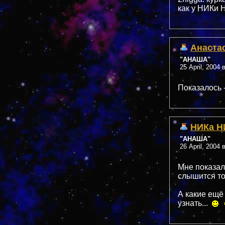
как у НИКи
Анаста
"АНАША"
25 April, 2004 
Показалось 
НИКа Н
"АНАША"
26 April, 2004 
Мне показал
слышится то
А какие ещё
узнать...