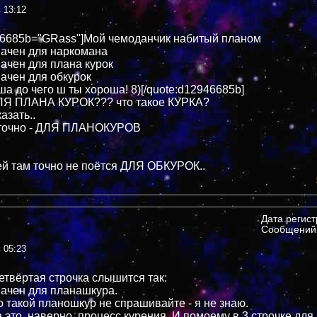
в 13:12
46685b="GRass"]Мой чемоданчик набитый планом
ачен для наркомана
ачен для плана курок
ачен для обкурок
ша до чего ш ты хороша! 8)[/quote:d12946685b]
ДЛЯ ПЛАНА КУРОК??? что такое КУРКА?
азать..
а точно - ДЛЯ ПЛАНОКУРОВ
ей там точно не поётся ДЛЯ ОБКУРОК..
Дата регис
Сообщений:
в 05:23
етвёртая строчка слышится так:
ачен для планашкура.
о такой планошкур не спрашивайте - я не знаю.
а это, наверно, процесс курения. И помоему в 3 строчке для