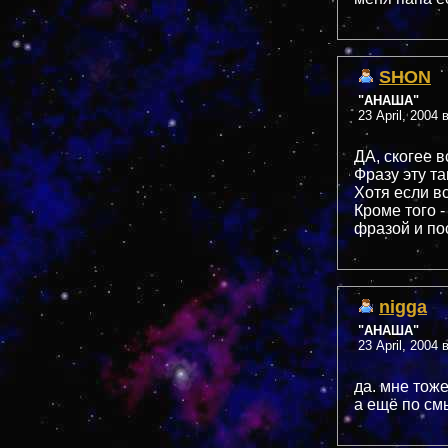
SHON
"АНАША"
23 April, 2004 
ДА, скогее в
Фразу эту т
Хотя если в
Кроме того 
фразой и посл
nigga
"АНАША"
23 April, 2004 
да. мне тоже
а ещё по смы