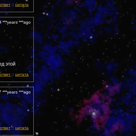
ответ
::
цитата
 ***years ***ago
ед этой
ответ
::
цитата
 ***years ***ago
ответ
::
цитата