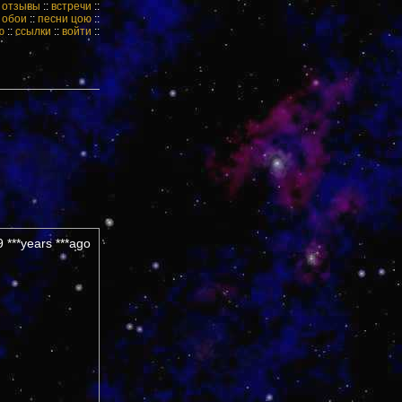
:
отзывы
::
встречи
::
:
обои
::
песни цою
::
ю
::
ссылки
::
войти
::
 ***years ***ago