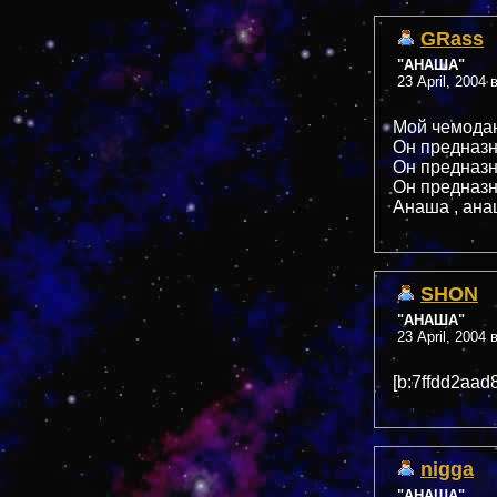
GRass
"АНАША"
23 April, 2004 
Мой чемода
Он предназн
Он предназн
Он предназн
Анаша , ана
SHON
"АНАША"
23 April, 2004 
[b:7ffdd2aad
nigga
"АНАША"