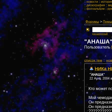
::
новости
::
истори
::
дискография
::
ви
::
фотоальбом
::
ру
Форумы
>
Темы 
расширеный
"АНАША
Пользователь
cписок тем
::
нов
НИКа Н
"АНАША"
22 April, 2004 
Кто может п
Мой чемодан
Он предназн
Он предназн
??????????