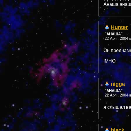
Анаша,анаша
Hunter
"АНАША"
22 April, 2004 
Он предназ
IMHO
nigga
"АНАША"
22 April, 2004 
я слышал в
black