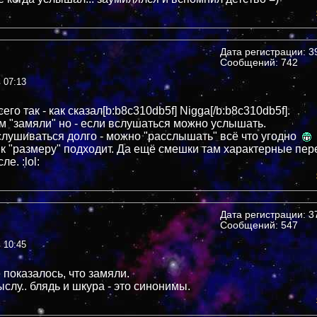
Дата регистрации: 39
Сообщений: 742
в 07:13
сего так - как сказал[b:b8c310db5f] Nigga[/b:b8c310db5f].
ам "замяли" но - если вслушаться можно услышать.
слушиваться долго - можно "расслышать" всё что угодно
- к "размеру" подходит. Да ещё смешки там характерные пер
е. :lol:
Дата регистрации: 37
Сообщений: 547
в 10:45
 показалось, что замяли.
слу.. блядь и шкура - это синонимы.