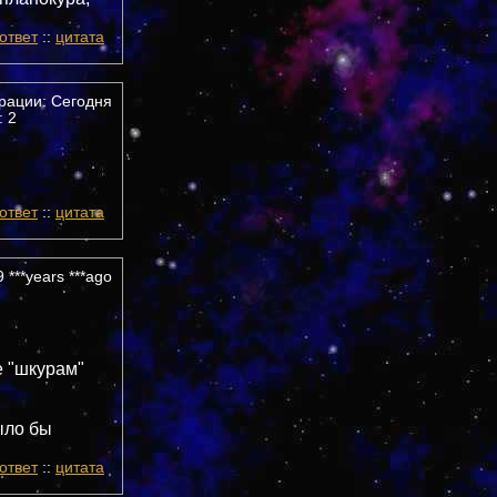
ответ
::
цитата
трации: Сегодня
 2
ответ
::
цитата
 ***years ***ago
е "шкурам"
ыло бы
ответ
::
цитата