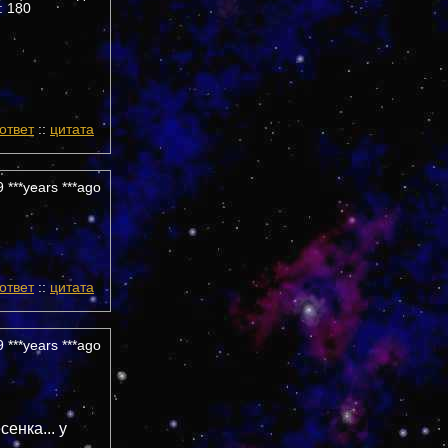
 180
ответ
::
цитата
 ***years ***ago
ответ
::
цитата
 ***years ***ago
енка... у