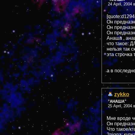
24 April, 2004 
[quote:d129
Он предназн
Он предназн
Он предназн
Анаша , ана
что такое: 
нельзя так ск
эта строчк
а в последн
zykko
"АНАША"
25 April, 2004 
Мне вроде ч
Он предназн
Что такое/кт
2nigga: курк