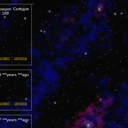
трации: Сегодня
 188
ответ
::
цитата
 ***years ***ago
ответ
::
цитата
 ***years ***ago