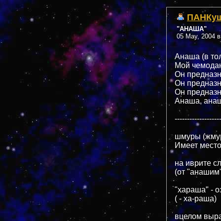
ПАНКу
"АНАША"
05 May, 2004 в
Анаша (в то
Мой чемодан
Он предназн
Он предназн
Он предназ
Анаша, анаш
------------------
шмуры (жмуры
Имеет место
на иврите с
(от "анашим"
"хараша" - о
( - ха-раша)
вцелом выра