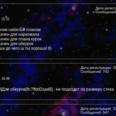
Дата регис
Сообщений:
в 15:31
нчик набитый планом
ачен для наркомана
ачен для плана курок
ачен для обкурок
ша до чего ш ты хороша! 8)
Дата регистрации: 39
Сообщений: 742
в 16:06
8]Для обкурок[/b:7ffdd2aad8] - не подходит по размеру стиха
Дата регистрации: 37
Сообщений: 547