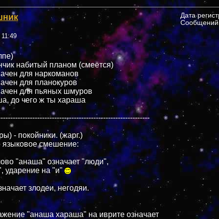
шник
Дата регис
Сообщений:
 11:49
лпе)
чик набитый планом (смеётся)
ачен для наркоманов
ачен для планокуров
начен для пьяных шмуров
а, до чего ж ты хараша
--------------------------------------------------------------
) - покойники. (жарг.)
 языковое смешение:
лово "анаша" означает "люди",
, ударение на "и"
значает злодеи, негодяи.
жение "анаша хараша" на иврите означает