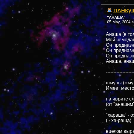
ПАНКу
"АНАША"
05 May, 2004 в
Анаша (в то
Мой чемодан
Он предназн
Он предназн
Он предназ
Анаша, анаш
------------------
шмуры (жмуры
Имеет место
на иврите с
(от "анашим"
"хараша" - о
( - ха-раша)
вцелом выра