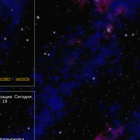
ответ
::
цитата
трации: Сегодня
 19
 планокура,