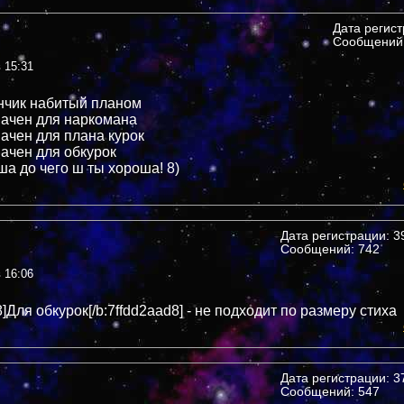
Дата регис
Сообщений:
в 15:31
нчик набитый планом
ачен для наркомана
ачен для плана курок
ачен для обкурок
ша до чего ш ты хороша! 8)
Дата регистрации: 39
Сообщений: 742
в 16:06
8]Для обкурок[/b:7ffdd2aad8] - не подходит по размеру стиха
Дата регистрации: 37
Сообщений: 547