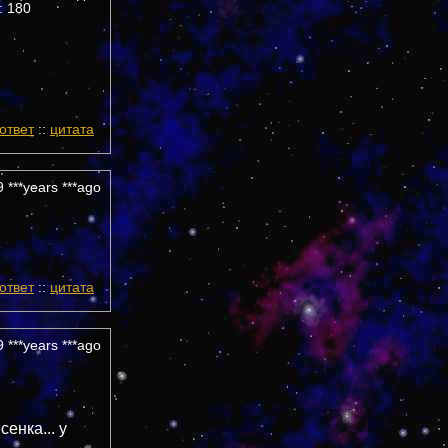
 180
ответ
::
цитата
 ***years ***ago
ответ
::
цитата
 ***years ***ago
енка... у