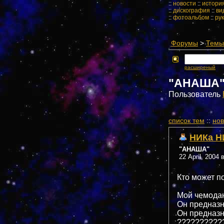
::
новости
::
истори
::
дискография
::
ви
::
фотоальбом
::
ру
Форумы
>
Темы 
расширеный
"АНАША
Пользователь
cписок тем
::
нов
НИКа Н
"АНАША"
22 April, 2004 
Кто может п
Мой чемодан
Он предназн
Он предназн
??????????