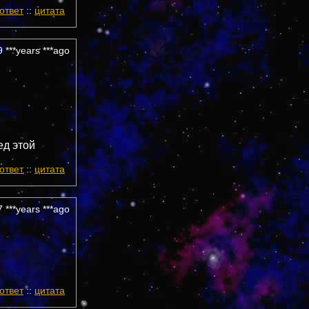
ответ
::
цитата
 ***years ***ago
ед этой
ответ
::
цитата
 ***years ***ago
ответ
::
цитата