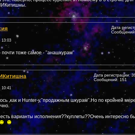
 НИКитишны.
сия
Дата регис
Сообщений:
в 13:03
- почти тоже самое - "анашкурам"
ИКитишна
Дата регистрации: 39
Сообщений: 151
в 10:41
ось ,как и Hunter-у,"продажным шкурам".Но по кройней мер
чно.
 есть варианты исполнения??куплеты??Очень интересно б