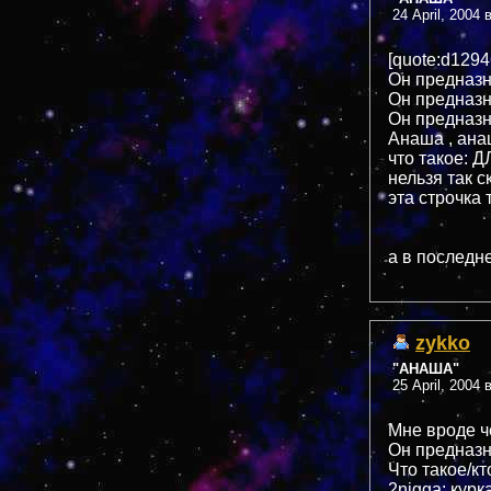
24 April, 2004 
[quote:d129
Он предназн
Он предназн
Он предназн
Анаша , ана
что такое: 
нельзя так ск
эта строчк
а в последн
zykko
"АНАША"
25 April, 2004 
Мне вроде ч
Он предназн
Что такое/кт
2nigga: курк