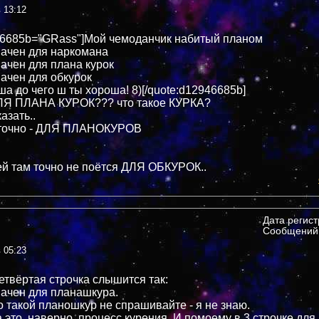
в 13:12
46685b="GRass"]Мой чемоданчик набитый планом
ачен для наркомана
ачен для плана курок
ачен для обкурок
ша до чего ш ты хороша! 8)[/quote:d12946685b]
ДЛЯ ПЛАНА КУРОК??? что такое КУРКА?
азать..
а точно - ДЛЯ ПЛАНОКУРОВ
ей там точно не поётся ДЛЯ ОБКУРОК..
Дата регис
Сообщений:
в 05:23
етвёртая строчка слышится так:
ачен для планашкура.
о такой планошкур не спрашивайте - я не знаю.
а это, наверно, процесс курения. И помоему в 3 строчке для