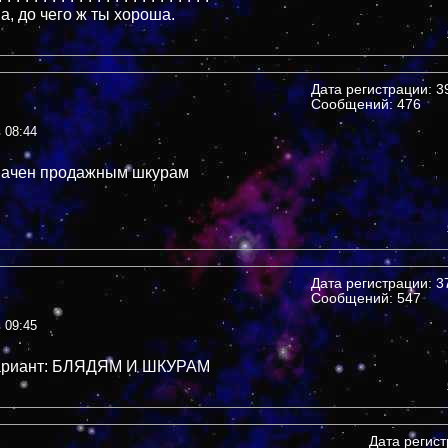
, до чего ж ты хороша.
Дата регистрации: 39
Сообщений: 476
в 08:44
начен продажным шкурам
Дата регистрации: 37
Сообщений: 547
в 09:45
ариант: БЛЯДЯМ И ШКУРАМ
Дата регис