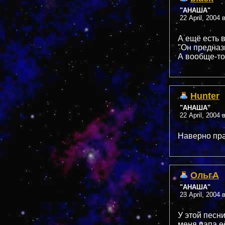
"АНАША"
22 April, 2004 
А ещё есть 
"Он предназ
А вообще-то
Hunter
"АНАША"
22 April, 2004 
Наверно пра
ОльгА
"АНАША"
23 April, 2004 
У этой песни
меня папа е