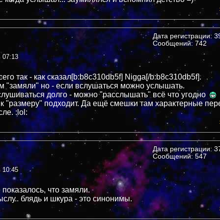
Дата регистрации: 39
Сообщений: 742
в 07:13
сего так - как сказал[b:b8c310db5f] Nigga[/b:b8c310db5f].
ам "замяли" но - если вслушаться можно услышать.
слушиваться долго - можно "расслышать" всё что угодно
- к "размеру" подходит. Да ещё смешки там характерные пер
е. :lol:
Дата регистрации: 37
Сообщений: 547
в 10:45
 показалось, что замяли.
слу.. блядь и шкура - это синонимы.