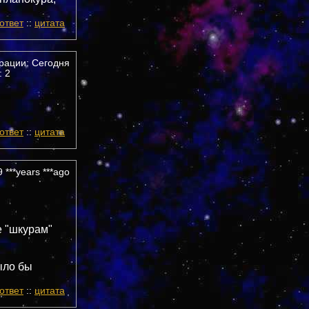
ответ
::
цитата
трации: Сегодня
 2
ответ
::
цитата
 ***years ***ago
е "шкурам"
ыло бы
ответ
::
цитата