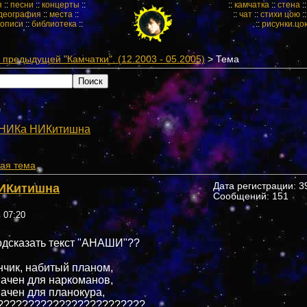
я
::
песни
::
концерты
::
::
камчатка
::
стена
:
деография
::
места
::
::
чат
::
стихи цою
:
кописи
::
библиотека
::
::
рисунки цо
предыдущей "Камчатки". (12.2003 - 05.2005)
> Тема
"
НИКа НИКитишна
ая тема
ИКитишна
Дата регистрации: 39
Сообщений: 151
в 07:20
одсказать текст "АНАШИ"??
чик, набитый планом,
ачен для наркоманов,
ачен для планокура,
????????????????????????