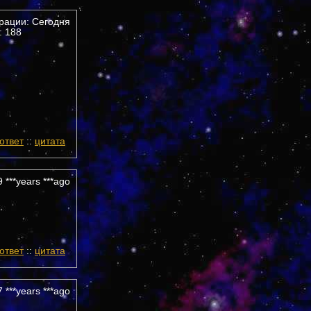
трации: Сегодня
 188
ответ
::
цитата
 ***years ***ago
ответ
::
цитата
 ***years ***ago