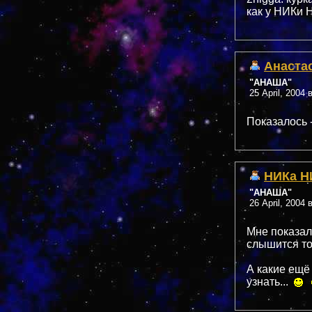
как у НИКи
Анаста
"АНАША"
25 April, 2004 
Показалось 
НИКа Н
"АНАША"
26 April, 2004 
Мне показал
слышится то
А какие ещё
узнать...