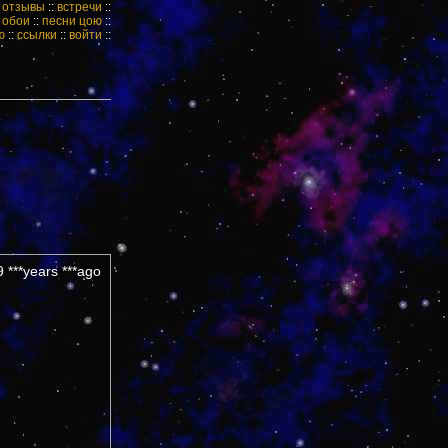
:
отзывы
::
встречи
::
:
обои
::
песни цою
::
ю
::
ссылки
::
войти
::
 ***years ***ago