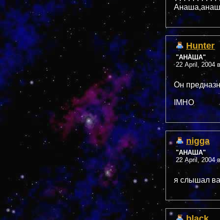
Анаша,анаша
Hunter
"АНАША"
22 April, 2004 
Он предназ
IMHO
nigga
"АНАША"
22 April, 2004 
я слышал в
black