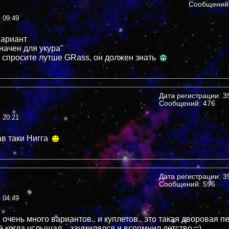
Сообщений:
в 09:49
вариант
начен для укура"
 спросите лутше GRass, он должен знать
Дата регистрации: 39
Сообщений: 476
в 20:21
в таки Нигга
Дата регистрации: 39
Сообщений: 596
в 04:49
 очень много вариантов.. и куплетов.. это такая дворовая пес
ё когда услышал... заумилялся и вспомнил детство =)