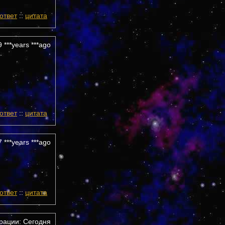
ответ
::
цитата
 ***years ***ago
ответ
::
цитата
 ***years ***ago
ответ
::
цитата
трации: Сегодня