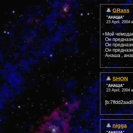
GRass
"АНАША"
23 April, 2004 
Мой чемода
Он предназн
Он предназн
Он предназн
Анаша , ана
SHON
"АНАША"
23 April, 2004 
[b:7ffdd2aad
nigga
"АНАША"