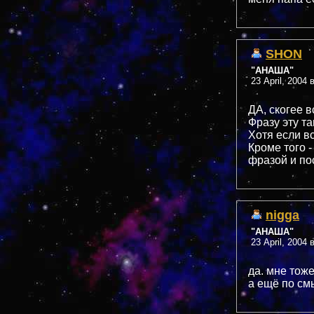
SHON
"АНАША"
23 April, 2004 
ДА, скогее в
Фразу эту т
Хотя если в
Кроме того 
фразой и посл
nigga
"АНАША"
23 April, 2004 
да. мне тоже
а ещё по смы