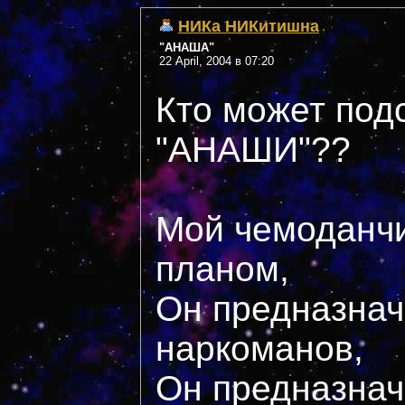
НИКа НИКитишна
"АНАША"
22 April, 2004 в 07:20
Кто может подс
"АНАШИ"??
Мой чемоданчи
планом,
Он предназнач
наркоманов,
Он предназнач