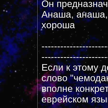
Он предназнач
Анаша, анаша,
хороша
---------------------
---------------------
Если к этому д
слово "чемода
вполне конкре
еврейском язы