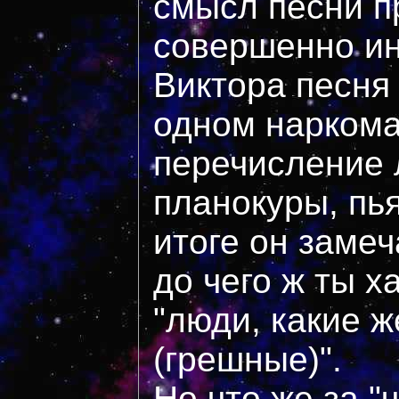
смысл песни п
совершенно ин
Виктора песня
одном наркома
перечисление 
планокуры, пь
итоге он заме
до чего ж ты х
"люди, какие 
(грешные)".
Но что же за "