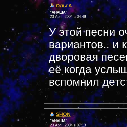
ОльгА
"АНАША"
23 April, 2004 в 04:49
У этой песни о
вариантов.. и к
дворовая песен
её когда услыш
вспомнил детс
SHON
"АНАША"
23 April, 2004 в 07:13