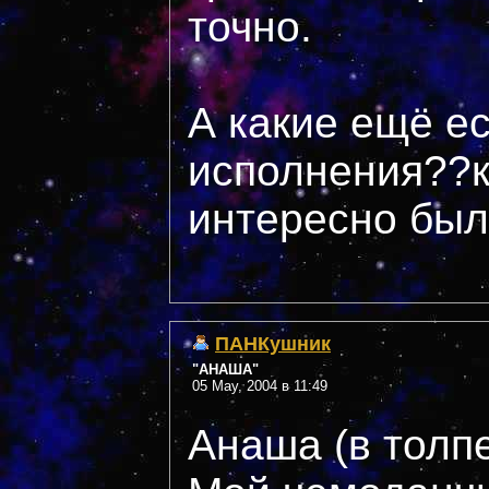
точно.
А какие ещё е
исполнения??
интересно был
ПАНКушник
"АНАША"
05 May, 2004 в 11:49
Анаша (в толп