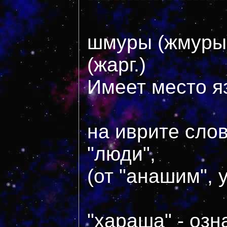
шмуры (жмуры)
(жарг.)
Имеет место я
на иврите сло
"люди",
(от "анашим", 
"хараша" - озн