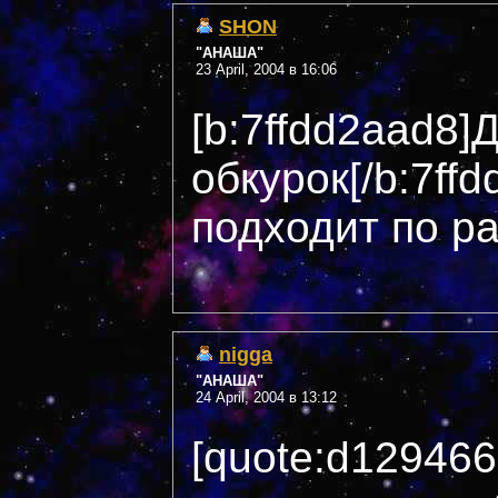
SHON
"АНАША"
23 April, 2004 в 16:06
[b:7ffdd2aad8]
обкурок[/b:7ffd
подходит по р
nigga
"АНАША"
24 April, 2004 в 13:12
[quote:d12946