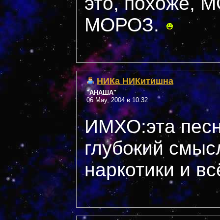
это, похоже,
МОРОЗ.
НИКа НИКитишна
"АНАША"
06 May, 2004 в 10:32
ИМХО:эта песн
глубокий смыс
наркотики и всё