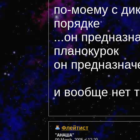
по-моему с дик
порядке
...он предназн
планокурок
он предназначе
и вообще нет т
Флейтист
"АНАША"
09 March, 2005 в 12:20