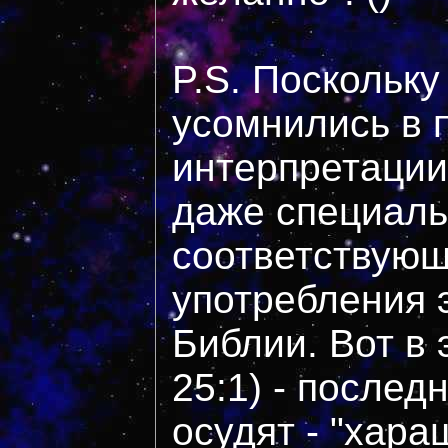
P.S. Поскольку
усомнились в 
интерпретации
даже специал
соответствую
употребления э
Библии. Вот в 
25:1) - последн
осудят - "хара