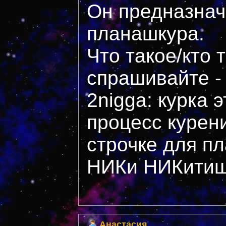
Он предназнач
планашкура.
Что такое/кто 
спрашивайте - 
2nigga: курка э
процесс курен
строчке для пл
НИКи НИКитиш
Анастасия