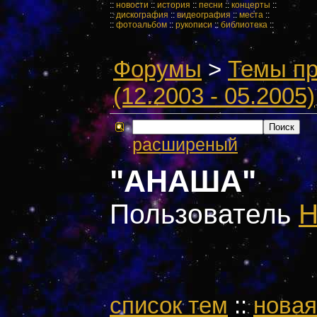
::
новости
::
история
::
песни
::
концерты
::
::
дискография
::
видеография
::
места
::
::
фотоальбом
::
рукописи
::
библиотека
::
Форумы
>
Темы пр
(12.2003 - 05.2005)
расширеный
"АНАША"
Пользователь
Н
cписок тем
::
новая