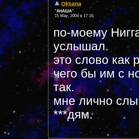
Oksana
"АНАША"
15 May, 2004 в 17:16
по-моему Нигг
услышал.
это слово как 
чего бы им с 
так.
мне лично слы
***дям.