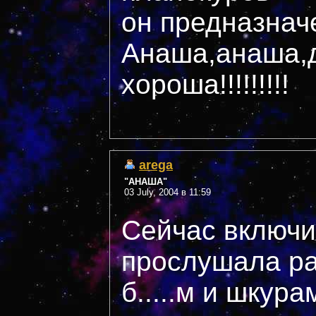
он предназнач
Анаша,анаша,д
хороша!!!!!!!!!
arega
"АНАША"
03 July, 2004 в 11:59
Сейчас включи
прослушала ра
б.....м и шкура