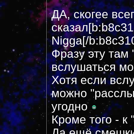
ДА, скогее всег
сказал[b:b8c31
Nigga[/b:b8c31
Фразу эту там 
вслушаться мо
Хотя если вслу
можно "расслы
угодно
Кроме того - к
Да ещё смешки