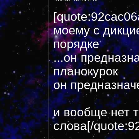
[quote:92cac06
моему с дикцие
порядке
...он предназн
планокурок
он предназначе
и вообще нет т
слова[/quote:9