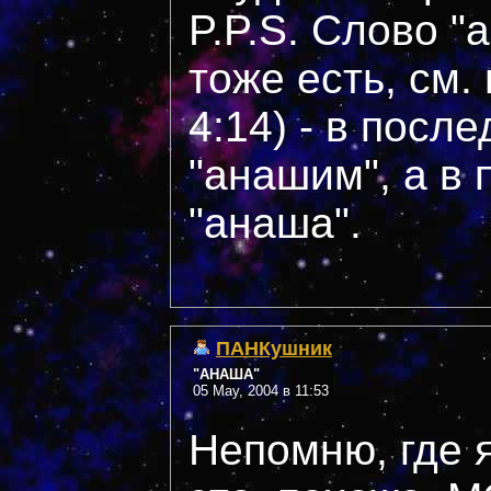
P.P.S. Слово "
тоже есть, см.
4:14) - в посл
"анашим", а в 
"анаша".
ПАНКушник
"АНАША"
05 May, 2004 в 11:53
Непомню, где я