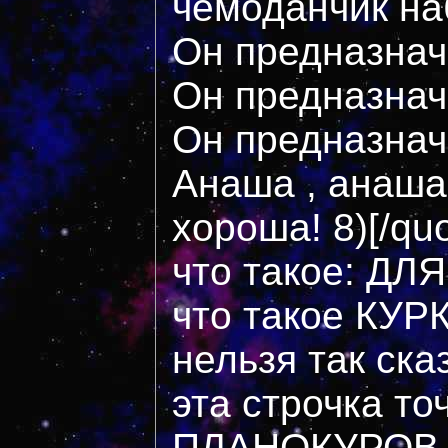
чемоданчик н
Он предназнач
Он предназнач
Он предназнач
Анаша , анаша
хороша! 8)[/qu
что такое: Д
что такое КУР
нельзя так сказ
эта строчка то
ПЛАНОКУРОВ