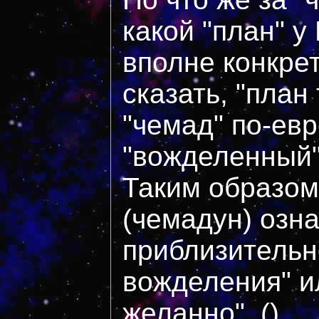
какой "план" у
вполне конкре
сказать, "план
"чемад" по-евр
"вожделенный"
Таким образом
(чемадун) озн
приблизительн
вожделения" ил
желанно". ()