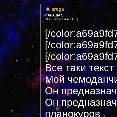
arega
"АНАША"
03 July, 2004 в 11:51
[/color:a69a9fd
[/color:a69a9fd
[/color:a69a9fd
Все таки текст
Мой чемоданчи
Он предназнач
Он предназнач
планокуров