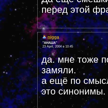
перед этой фраз
nigga
"АНАША"
23 April, 2004 в 10:45
да. мне тоже п
замяли.
а ещё по смысл
это синонимы.