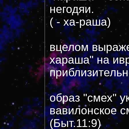
негодяи.
( - ха-раша)
вцелом выраж
хараша" на ив
приблизительн
образ "смех" у
вавилонское с
(Быт.11:9)