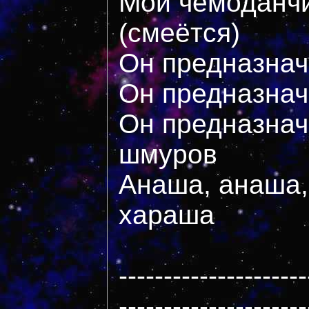
Мой чемоданч
(смеётся)
Он предназнач
Он предназнач
Он предназнач
шмуров
Анаша, анаша,
хараша
---------------------
---------------------