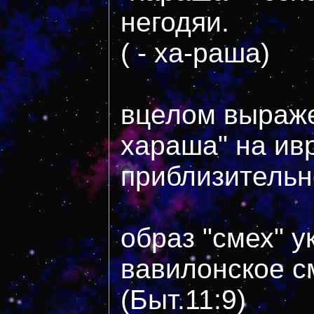
негодяи.
( - ха-раша)
вцелом выраж
хараша" на ив
приблизительн
образ "смех" у
вавилонское с
(Быт.11:9)