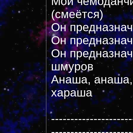
Мой чемоданч
(смеётся)
Он предназнач
Он предназнач
Он предназнач
шмуров
Анаша, анаша,
хараша
---------------------
---------------------