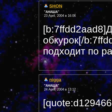
SHON
"АНАША"
23 April, 2004 в 16:06
[b:7ffdd2aad8]
обкурок[/b:7ffd
подходит по р
nigga
"АНАША"
24 April, 2004 в 13:12
[quote:d12946