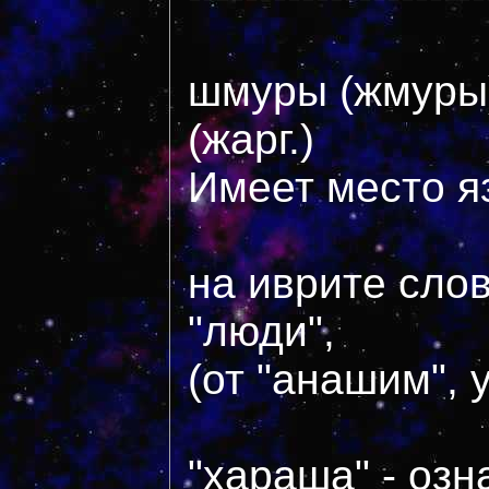
шмуры (жмуры)
(жарг.)
Имеет место я
на иврите сло
"люди",
(от "анашим", 
"хараша" - озн