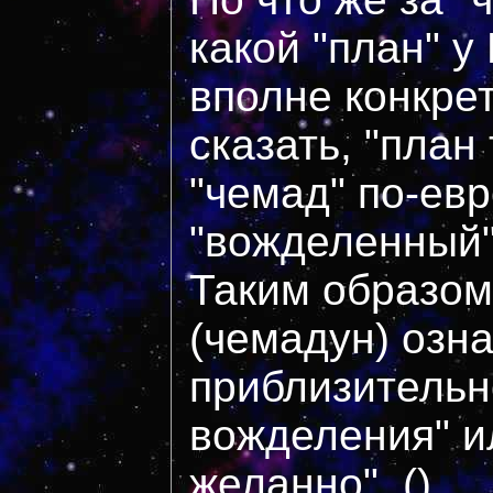
какой "план" у
вполне конкре
сказать, "план
"чемад" по-евр
"вожделенный"
Таким образом
(чемадун) озн
приблизительн
вожделения" ил
желанно". ()