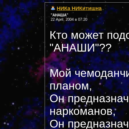
НИКа НИКитишна
"АНАША"
22 April, 2004 в 07:20
Кто может подс
"АНАШИ"??
Мой чемоданчи
планом,
Он предназнач
наркоманов,
Он предназнач