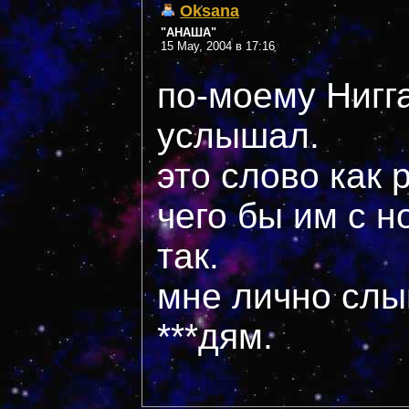
Oksana
"АНАША"
15 May, 2004 в 17:16
по-моему Нигг
услышал.
это слово как 
чего бы им с 
так.
мне лично слы
***дям.