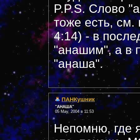
P.P.S. Слово "
тоже есть, см.
4:14) - в посл
"анашим", а в 
"анаша".
ПАНКушник
"АНАША"
05 May, 2004 в 11:53
Непомню, где я