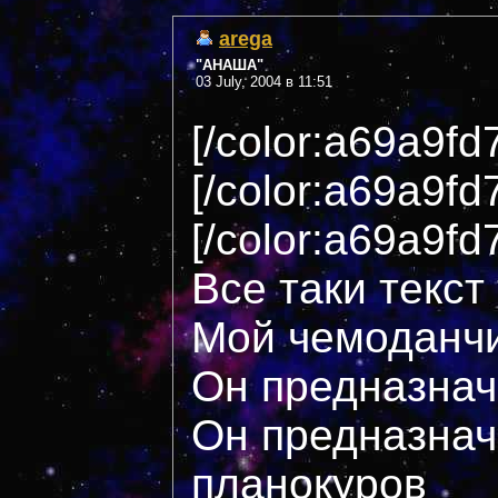
arega
"АНАША"
03 July, 2004 в 11:51
[/color:a69a9fd
[/color:a69a9fd
[/color:a69a9fd
Все таки текст
Мой чемоданчи
Он предназнач
Он предназнач
планокуров