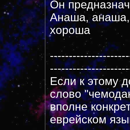
Он предназнач
Анаша, анаша,
хороша
---------------------
---------------------
Если к этому д
слово "чемода
вполне конкре
еврейском язы