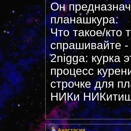
Он предназнач
планашкура.
Что такое/кто 
спрашивайте - 
2nigga: курка э
процесс курен
строчке для пл
НИКи НИКитиш
Анастасия