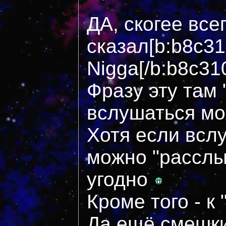
ДА, скогее всег
сказал[b:b8c31
Nigga[/b:b8c31
Фразу эту там 
вслушаться мо
Хотя если вслу
можно "расслы
угодно
Кроме того - к
Да ещё смешки