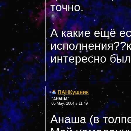
точно.
А какие ещё е
исполнения??
интересно был
ПАНКушник
"АНАША"
05 May, 2004 в 11:49
Анаша (в толп