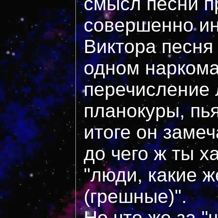
смысл песни п
совершенно ин
Виктора песня
одном наркома
перечисление 
планокуры, пь
итоге он заме
до чего ж ты х
"люди, какие 
(грешные)".
Но что же за "