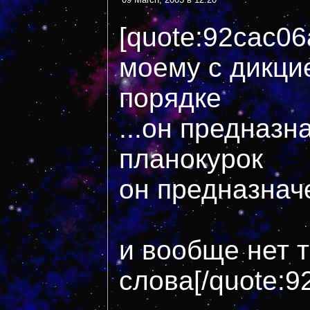
[quote:92cac06
моему с дикцие
порядке
...он предназн
планокурок
он предназначе
и вообще нет т
слова[/quote:9