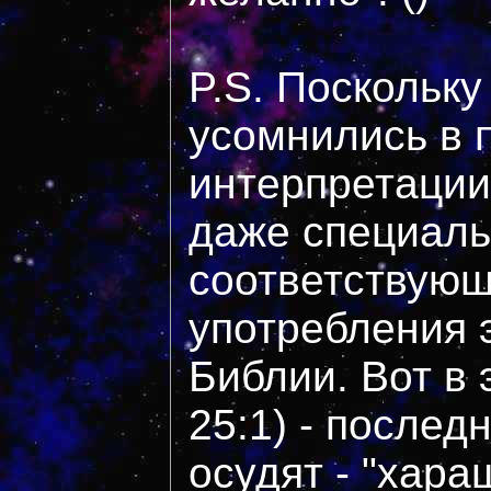
P.S. Поскольку
усомнились в 
интерпретации
даже специал
соответствую
употребления э
Библии. Вот в 
25:1) - последн
осудят - "хара