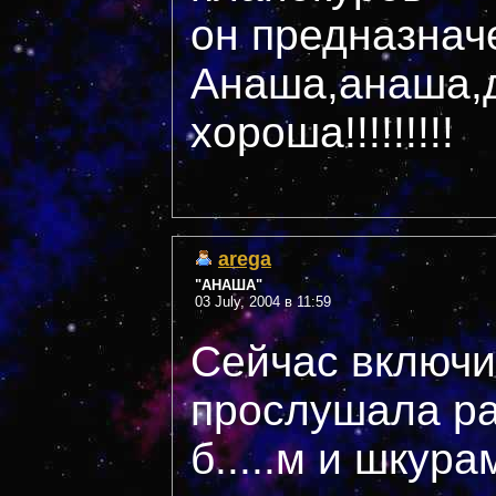
он предназнач
Анаша,анаша,д
хороша!!!!!!!!!
arega
"АНАША"
03 July, 2004 в 11:59
Сейчас включи
прослушала ра
б.....м и шкура