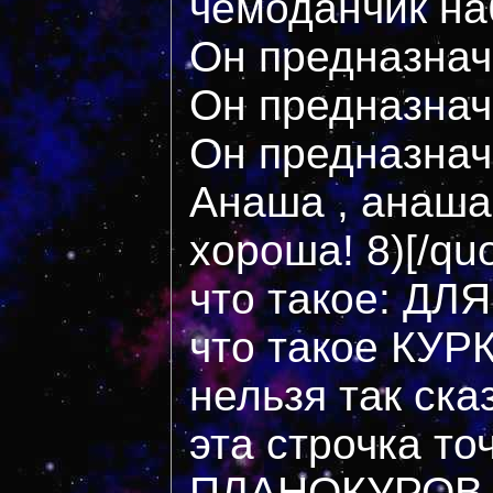
чемоданчик н
Он предназнач
Он предназнач
Он предназнач
Анаша , анаша
хороша! 8)[/qu
что такое: Д
что такое КУР
нельзя так сказ
эта строчка то
ПЛАНОКУРОВ