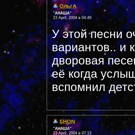
ОльгА
"АНАША"
23 April, 2004 в 04:49
У этой песни о
вариантов.. и к
дворовая песен
её когда услыш
вспомнил детс
SHON
"АНАША"
23 April, 2004 в 07:13