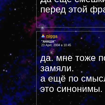
перед этой фраз
nigga
"АНАША"
23 April, 2004 в 10:45
да. мне тоже п
замяли.
а ещё по смысл
это синонимы.