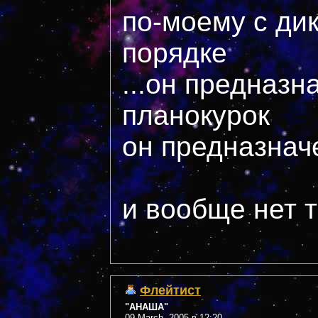
по-моему с дик
порядке
...он предназн
планокурок
он предназначе
и вообще нет т
Флейтист
"АНАША"
09 March, 2005 в 12:20