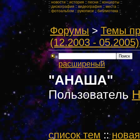
::
новости
::
история
::
песни
::
концерты
::
::
дискография
::
видеография
::
места
::
::
фотоальбом
::
рукописи
::
библиотека
::
Форумы
>
Темы пр
(12.2003 - 05.2005)
расширеный
"АНАША"
Пользователь
Н
cписок тем
::
новая