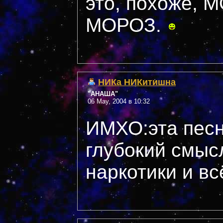
это, похоже,
МОРОЗ.
НИКа НИКитишна
"АНАША"
06 May, 2004 в 10:32
ИМХО:эта песн
глубокий смыс
наркотики и всё