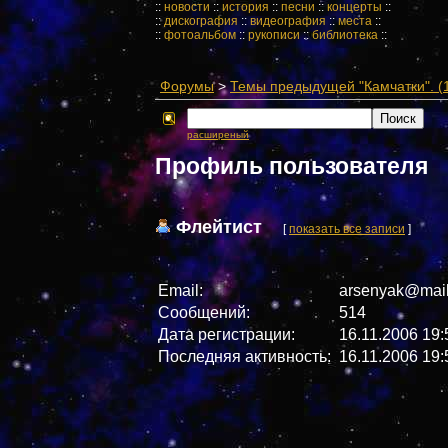
::
новости
::
история
::
песни
::
концерты
::
::
дискография
::
видеография
::
места
::
::
фотоальбом
::
рукописи
::
библиотека
::
Форумы
>
Темы предыдущей "Камчатки". (1
расширеный
Профиль пользователя
Флейтист
[
показать все записи
]
Email:
arsenyak@mail
Сообщений:
514
Дата регистрации:
16.11.2006 19:
Последняя активность:
16.11.2006 19: