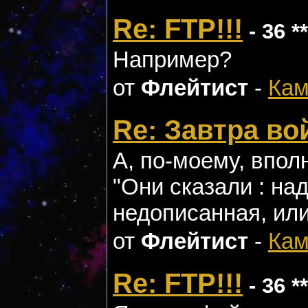
Re: FTP!!!
- 36 *
Например?
от
Флейтист
-
Кам
Re: Завтра во
А, по-моему, впол
"Они сказали : над
недописанная, или
от
Флейтист
-
Кам
Re: FTP!!!
- 36 *