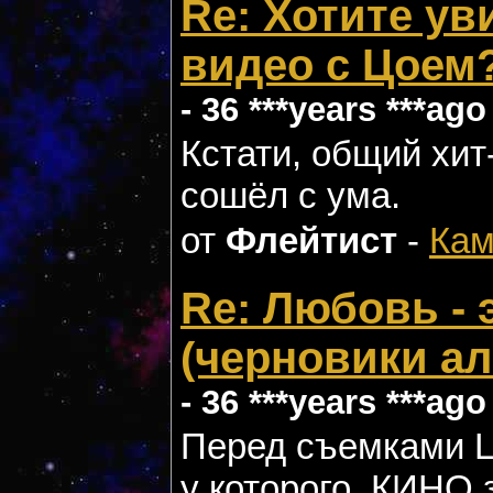
Re: Хотите ув
видео с Цоем?
- 36 ***years ***ago
Кстати, общий хит
сошёл с ума.
от
Флейтист
-
Кам
Re: Любовь - 
(черновики ал
- 36 ***years ***ago
Перед съемками Ц
у которого, КИНО 