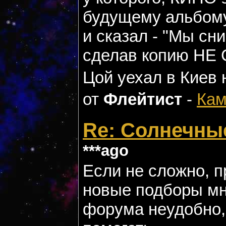
будущему альбому
и сказал - "Мы сн
сделав копию НЕ
Цой уехал в Киев
от
Флейтист
-
Кам
Re: Солнечны
***ago
Если не сложно, 
новые подборы мн
форума неудобно,