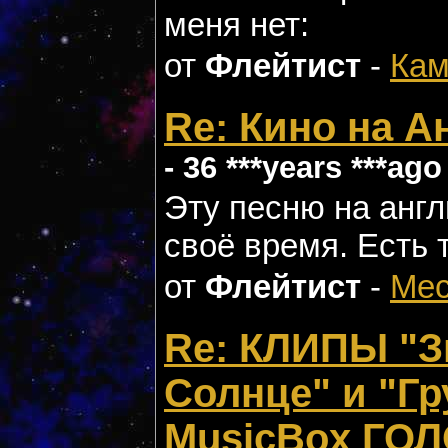
меня нет:
от
Флейтист
-
Кам
Re: Кино на А
- 36 ***years ***ago
Эту песню на англ
своё время. Есть 
от
Флейтист
-
Мес
Re: КЛИПЫ "З
Солнце" и "Гр
MusicBox ГОЛ