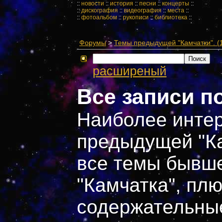
::
новости
::
история
::
песни
::
концерты
::
::
дискография
::
видеография
::
места
::
::
фотоальбом
::
рукописи
::
библиотека
::
Форумы
>
Темы предыдущей "Камчатки". (1
расширеный
Все записи п
Наиболее инте
предыдущей "Ка
все темы бывше
"Камчатка", пл
содержательные