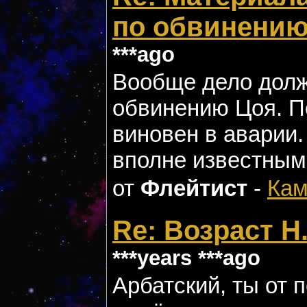
по обвинению
***ago
Вообще дело долж
обвинению Цоя. П
виновен в аварии.
вполне известным 
от
Флейтист
-
Кам
Re: Возраст Н
***years ***ago
Арбатский, ты от 