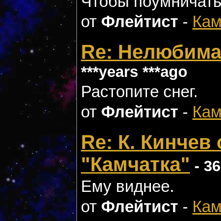
Чтобы поумничат
от
Флейтист
-
Кам
Re: Нелюбимая
***years ***ago
Растопите снег.
от
Флейтист
-
Кам
Re: К. Кинчев
"Камчатка"
- 36
Ему виднее.
от
Флейтист
-
Кам