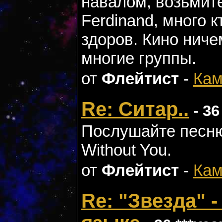
навалом, возьмите 
Ferdinand, много к
здоров. Кино нич
многие группы.
от
Флейтист
-
Кам
Re: Ситар..
- 36
Послушайте песню
Without You.
от
Флейтист
-
Кам
Re: "Звезда" 