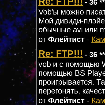
Re: FTP!!!
- 36 *
Vob'ы можно писат
Мой дивиди-плэйер
обычные avi или m
от
Флейтист
-
Кам
Re: FTP!!!
- 36 *
vob и с помощью W
помощью BS Playe
проигрывается. Та
перегонять, качес
от
Флейтист
-
Кам