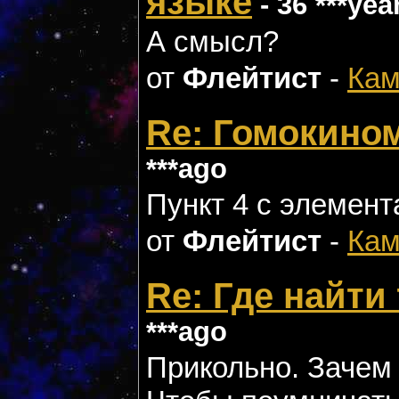
языке
- 36 ***yea
А смысл?
от
Флейтист
-
Кам
Re: Гомокино
***ago
Пункт 4 с элемент
от
Флейтист
-
Кам
Re: Где найти
***ago
Прикольно. Зачем