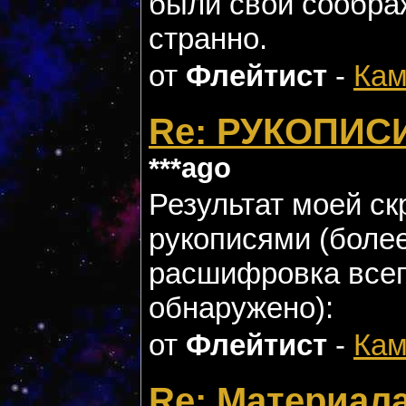
были свои соображ
странно.
от
Флейтист
-
Кам
Re: РУКОПИС
***ago
Результат моей с
рукописями (боле
расшифровка всего
обнаружено):
от
Флейтист
-
Кам
Re: Материала