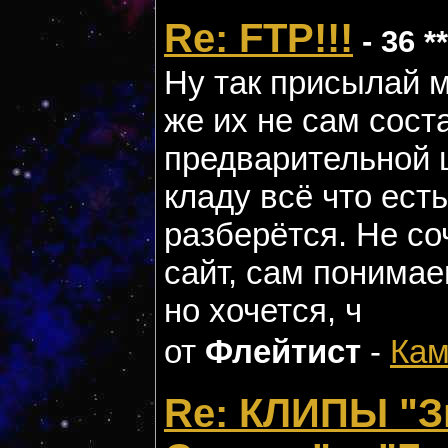
Re: FTP!!!
- 36 *
Ну так присылай м
же их не сам сост
предварительной 
кладу всё что есть
разберётся. Не со
сайт, сам понимае
но хочется, ч
от
Флейтист
-
Кам
Re: КЛИПЫ "З