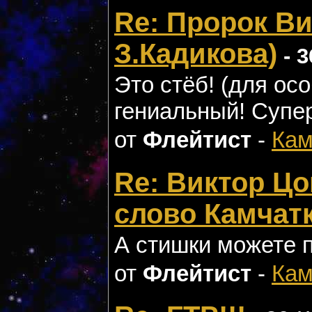
Re: Пророк Ви
З.Кадикова)
- 3
Это стёб! (для ос
гениальный! Супе
от
Флейтист
-
Кам
Re: Виктор Цо
слово Камчат
А стишки можете 
от
Флейтист
-
Кам