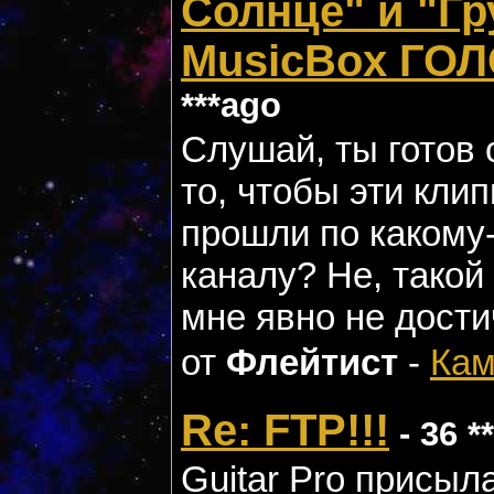
Солнце" и "Гр
MusicBox ГОЛ
***ago
Слушай, ты готов 
то, чтобы эти кли
прошли по какому
каналу? Не, тако
мне явно не дости
от
Флейтист
-
Кам
Re: FTP!!!
- 36 *
Guitar Pro присыла