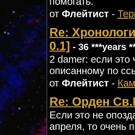
помогать.
от
Флейтист
-
Тер
Re: Хронологи
0.1]
- 36 ***years *
2 damer: если это
описанному по ссы
от
Флейтист
-
Кам
Re: Орден Св
Если это не опозд
апреля, то очень 