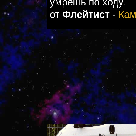
умрёшь по ходу.
от
Флейтист
-
Кам