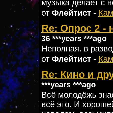
музыка делает с 
от
Флейтист
-
Кам
Re: Опрос 2 -
36 ***years ***ago
Неполная. в разво
от
Флейтист
-
Кам
Re: Кино и др
***years ***ago
Всё молодёжь знае
всё это. И хороше