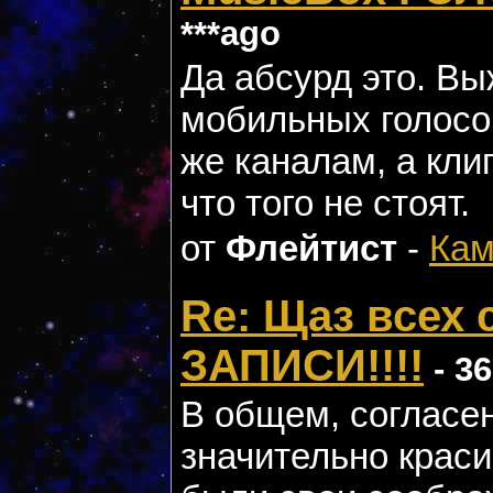
***ago
Да абсурд это. Вы
мобильных голосо
же каналам, а клип
что того не стоят.
от
Флейтист
-
Кам
Re: Щаз всех
ЗАПИСИ!!!!
- 36
В общем, согласе
значительно краси