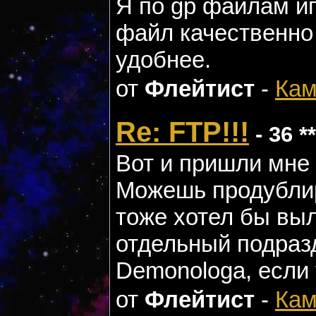
Я по gp файлам иг
файл качественно 
удобнее.
от
Флейтист
-
Кам
Re: FTP!!!
- 36 *
Вот и пришли мне 
Можешь продублир
тоже хотел бы выл
отдельный подраз
Demonologa, если 
от
Флейтист
-
Кам