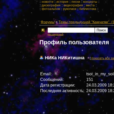
::
новости
::
история
::
песни
::
концерты
::
::
дискография
::
видеография
::
места
::
::
фотоальбом
::
рукописи
::
библиотека
::
Форумы
>
Темы предыдущей "Камчатки". (1
расширеный
Профиль пользователя
НИКа НИКитишна
[
показать все з
Email:
tsoi_in_my_soil
Сообщений:
151
Дата регистрации:
24.03.2009 18:
Последняя активность:
24.03.2009 18: