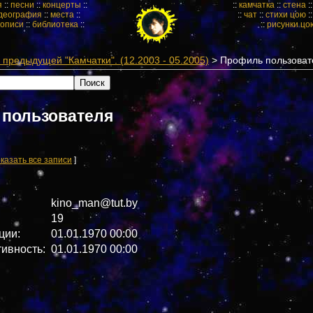
я
::
песни
::
концерты
::
::
камчатка
::
стена
:
деография
::
места
::
::
чат
::
стихи цою
:
кописи
::
библиотека
::
::
рисунки цо
предыдущей "Камчатки". (12.2003 - 05.2005)
> Профиль пользоват
пользователя
казать все записи
]
kino_man@tut.by
19
ции:
01.01.1970 00:00
тивность:
01.01.1970 00:00