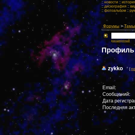
::
новости
::
истори
::
дискография
::
ви
::
фотоальбом
::
ру
Форумы
>
Темы 
расширеный
Профиль 
zykko
[
по
Email:
Сообщений:
Дата регистра
Последняя ак