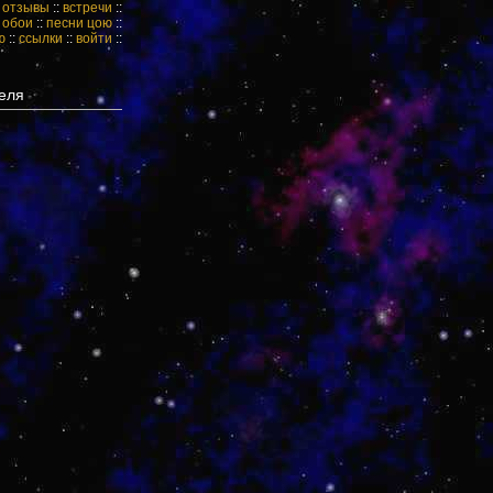
:
отзывы
::
встречи
::
:
обои
::
песни цою
::
ю
::
ссылки
::
войти
::
еля