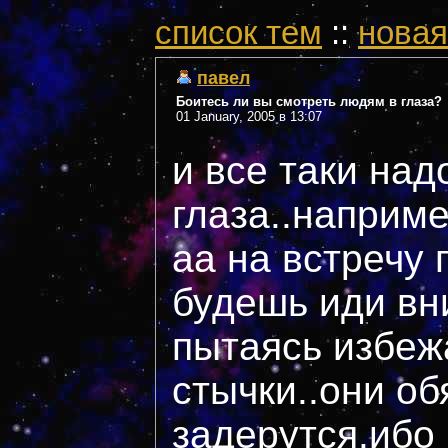
cписок тем
::
новая
павел
Боитесь ли вы смотреть людям в глаза?
01 January, 2005 в 13:07
и все таки над
глаза..наприм
аа на встречу 
будешь иди вн
пытаясь избеж
стычки..они об
задерутся.ибо 