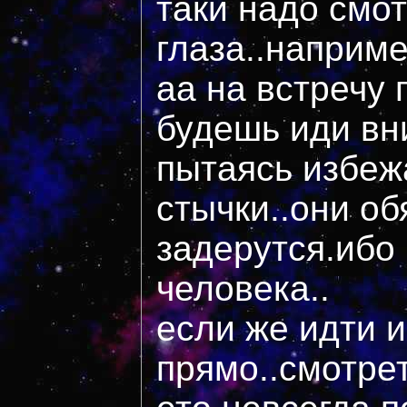
таки надо смо
глаза..наприм
аа на встречу 
будешь иди вн
пытаясь избеж
стычки..они об
задерутся.ибо 
человека..
если же идти и
прямо..смотрет