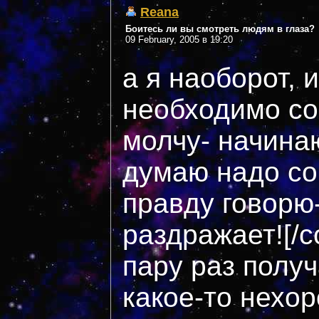
Reana
Боитесь ли вы смотреть людям в глаза?
09 February, 2005 в 19:20
а я наоборот, 
необходимо сов
молчу- начинаю
думаю надо со
правду говорю-
раздражает![/c
пару раз получ
какое-то нехо