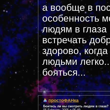
а вообще в по
особенность м
людям в глаза
встречать добр
здорово, когд
людьми легко..
бояться...
простоФАНка
Боитесь ли вы смотреть людям в глаза?
05 February, 2005 в 05:49