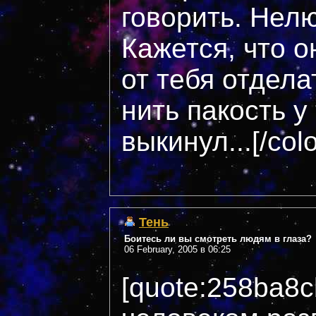
говорить. Нелю
Кажется, что о
от тебя отдела
нить пакость у
выкинул...[/col
Тень
Боитесь ли вы смотреть людям в глаза?
06 February, 2005 в 06:25
[quote:258ba8