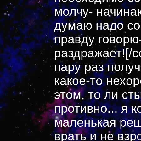
молчу- начинаю
думаю надо со
правду говорю-
раздражает![/c
пару раз получ
какое-то нехо
этом, то ли ст
противно... я 
маленькая реш
врать и не взр