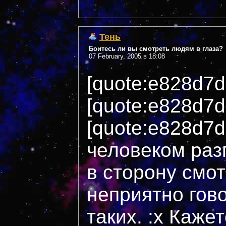
Тень
Боитесь ли вы смотреть людям в глаза?
07 February, 2005 в 18:08
[quote:e828d7
[quote:e828d7d
[quote:e828d7
человеком раз
в сторону смот
неприятно гов
таких. :x Кажет