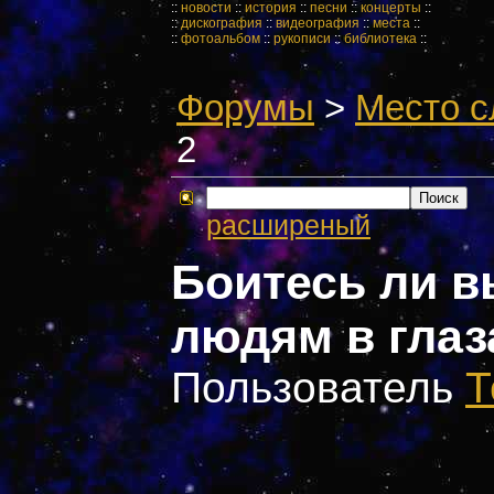
::
новости
::
история
::
песни
::
концерты
::
::
дискография
::
видеография
::
места
::
::
фотоальбом
::
рукописи
::
библиотека
::
Форумы
>
Место с
2
расширеный
Боитесь ли в
людям в глаз
Пользователь
Т