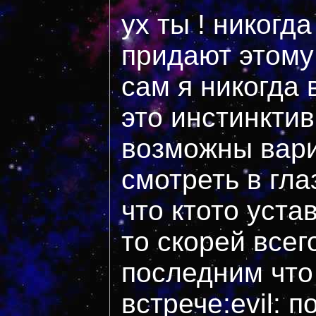
ух ты ! никогд
придают этому
сам я никогда 
это инстинктив
возможны вари
смотреть в гла
что ктото уста
то скорей всег
последним что
встрече:evil: 