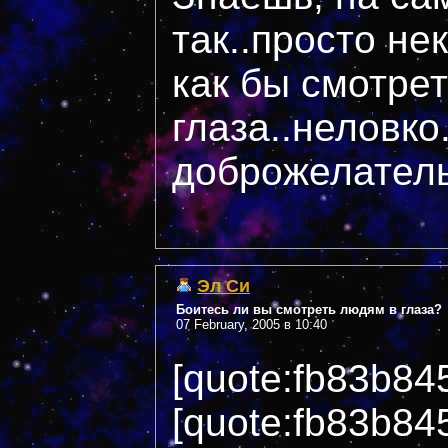
так..просто н
как бы смотрет
глаза..неловко.
доброжелател
Эл Си
Боитесь ли вы смотреть людям в глаза?
07 February, 2005 в 10:40
[quote:fb83b84
[quote:fb83b84