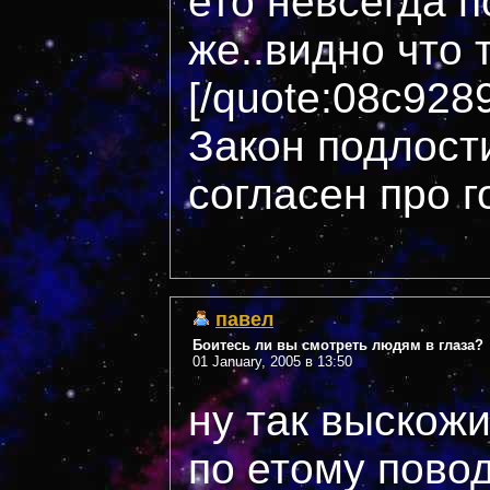
ето невсегда п
же..видно что 
[/quote:08c928
Закон подлости
согласен про 
павел
Боитесь ли вы смотреть людям в глаза?
01 January, 2005 в 13:50
ну так выскожи
по етому пово