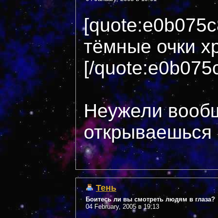
[quote:e0b075
тёмные очки хр
[/quote:e0b075
Неужели вооб
открываешься п
Тень
Боитесь ли вы смотреть людям в глаза?
04 February, 2005 в 19:13