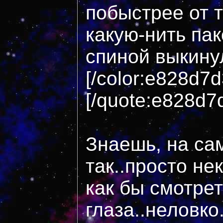
побыстрее от 
какую-нить пак
спиной выкинул
[/color:e828d7
[/quote:e828d7
Знаешь, на са
так..просто н
как бы смотрет
глаза..неловко.