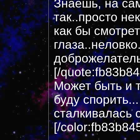
Знаешь, на са
так..просто н
как бы смотрет
глаза..неловко.
доброжелател
[/quote:fb83b8
Может быть и т
буду спорить..
сталкивалась 
[/color:fb83b84