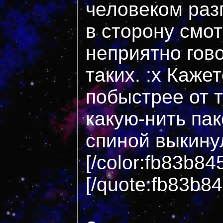
человеком раз
в сторону смот
неприятно гов
таких. :x Кажет
побыстрее от 
какую-нить пак
спиной выкинул
[/color:fb83b84
[/quote:fb83b8