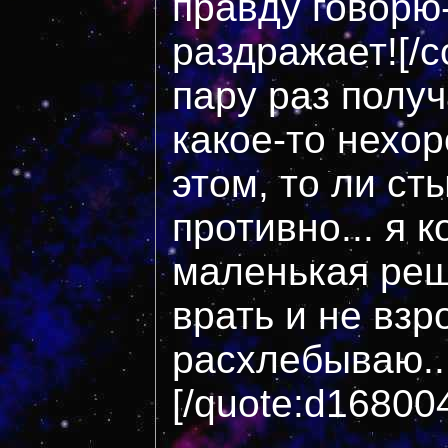
правду говорю-
раздражает![/c
пару раз получ
какое-то нехо
этом, то ли ст
противно... я 
маленькая реш
врать и не взр
расхлебываю...
[/quote:d16800