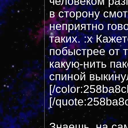
человеком раз
в сторону смот
неприятно гов
таких. :x Кажет
побыстрее от 
какую-нить пак
спиной выкинул
[/color:258ba8c
[/quote:258ba8
Знаешь, на са