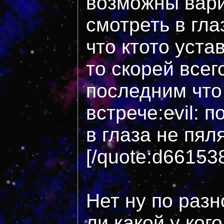
возможны вари
смотреть в гла
что ктото уста
то скорей всег
последним что
встрече:evil: 
в глаза не пяля
[/quote:d66153
Нет ну по раз
ли какой у кого