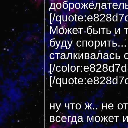
доброжелател
[/quote:e828d7
Может быть и т
буду спорить..
сталкивалась 
[/color:e828d7
[/quote:e828d7
ну что ж.. не о
всегда может 