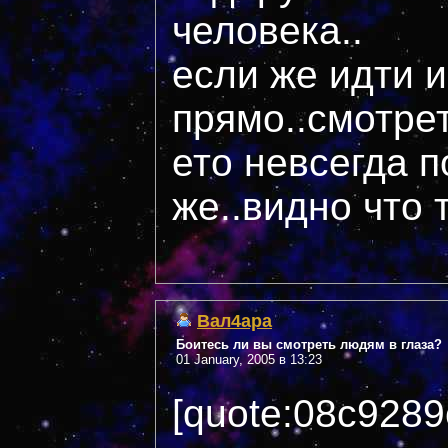
человека..
если же идти и
прямо..смотрет
ето невсегда п
же..видно что 
Вал4ара
Боитесь ли вы смотреть людям в глаза?
01 January, 2005 в 13:23
[quote:08c9289