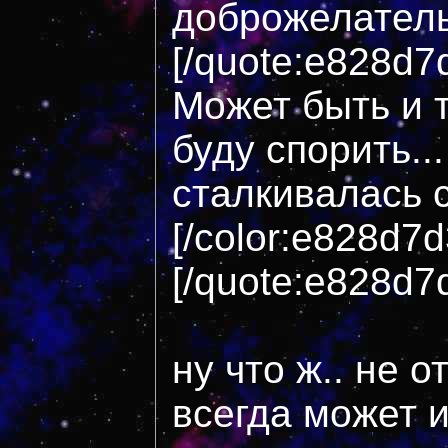
доброжелател
[/quote:e828d7
Может быть и т
буду спорить..
сталкивалась 
[/color:e828d7
[/quote:e828d7
ну что ж.. не о
всегда может 