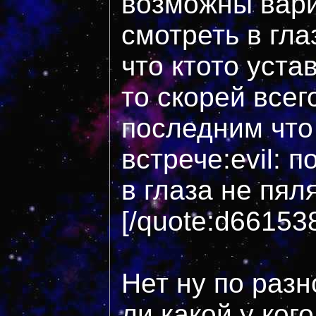
возможны вари
смотреть в гла
что ктото уста
то скорей всег
последним что
встрече:evil: 
в глаза не пяля
[/quote:d66153
Нет ну по раз
ли какой у кого