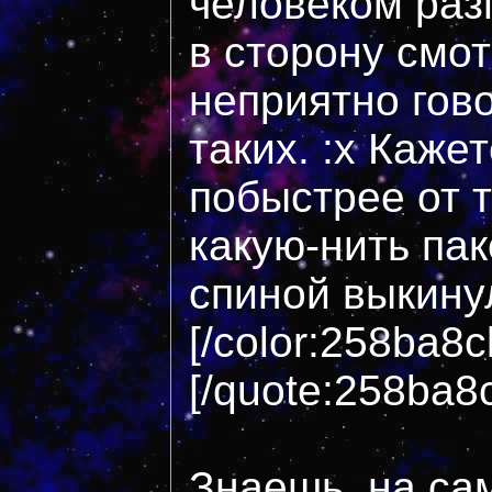
человеком раз
в сторону смот
неприятно гов
таких. :x Кажет
побыстрее от 
какую-нить пак
спиной выкинул
[/color:258ba8c
[/quote:258ba8
Знаешь, на са