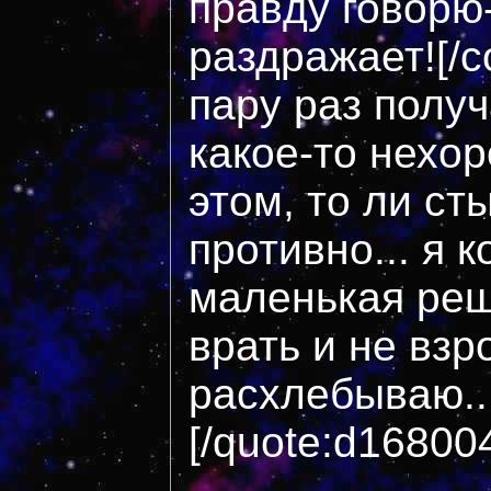
правду говорю-
раздражает![/c
пару раз получ
какое-то нехо
этом, то ли ст
противно... я 
маленькая реш
врать и не взр
расхлебываю...
[/quote:d16800