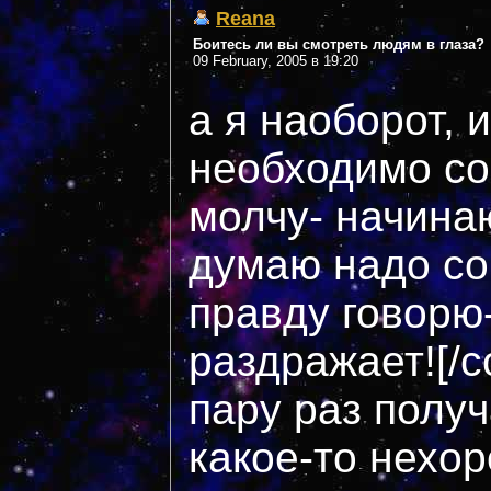
Reana
Боитесь ли вы смотреть людям в глаза?
09 February, 2005 в 19:20
а я наоборот, 
необходимо сов
молчу- начинаю
думаю надо со
правду говорю-
раздражает![/c
пару раз получ
какое-то нехо