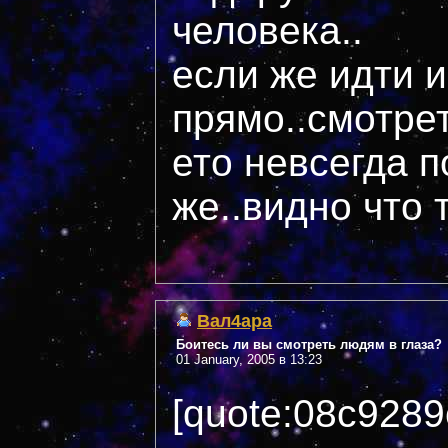
человека..
если же идти и
прямо..смотрет
ето невсегда п
же..видно что 
Вал4ара
Боитесь ли вы смотреть людям в глаза?
01 January, 2005 в 13:23
[quote:08c9289