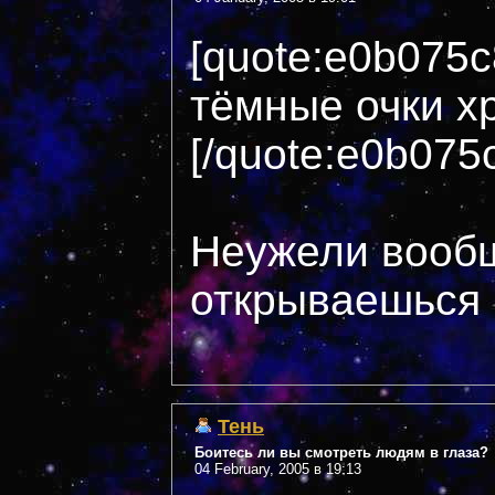
[quote:e0b075
тёмные очки хр
[/quote:e0b075
Неужели вооб
открываешься п
Тень
Боитесь ли вы смотреть людям в глаза?
04 February, 2005 в 19:13