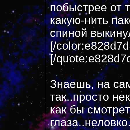
побыстрее от 
какую-нить пак
спиной выкинул
[/color:e828d7
[/quote:e828d7
Знаешь, на са
так..просто н
как бы смотрет
глаза..неловко.