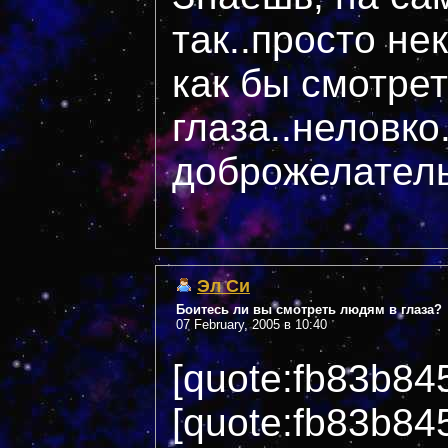
так..просто н
как бы смотрет
глаза..неловко.
доброжелател
Эл Си
Боитесь ли вы смотреть людям в глаза?
07 February, 2005 в 10:40
[quote:fb83b84
[quote:fb83b84