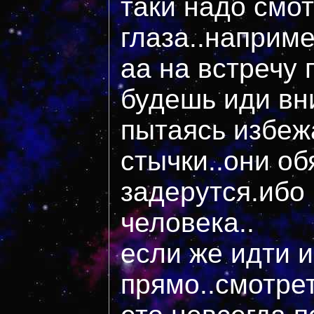
таки надо смо
глаза..наприм
аа на встречу 
будешь иди вн
пытаясь избеж
стычки..они об
задерутся.ибо 
человека..
если же идти и
прямо..смотрет