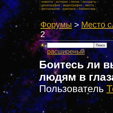
::
новости
::
история
::
песни
::
концерты
::
::
дискография
::
видеография
::
места
::
::
фотоальбом
::
рукописи
::
библиотека
::
Форумы
>
Место с
2
расширеный
Боитесь ли в
людям в глаз
Пользователь
Т