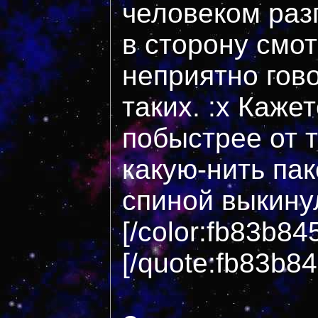
человеком раз
в сторону смот
неприятно гов
таких. :x Кажет
побыстрее от 
какую-нить пак
спиной выкинул
[/color:fb83b84
[/quote:fb83b8