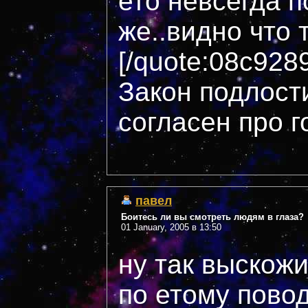
ето невсегда п
же..видно что 
[/quote:08c928
Закон подлости
согласен про 
павел
Боитесь ли вы смотреть людям в глаза?
01 January, 2005 в 13:50
ну так выскожи
по етому пово