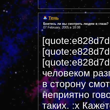
Тень
Боитесь ли вы смотреть людям в глаза?
07 February, 2005 в 18:08
[quote:e828d7
[quote:e828d7d
[quote:e828d7
человеком раз
в сторону смот
неприятно гов
таких. :x Кажет