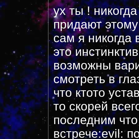
ух ты ! никогд
придают этому
сам я никогда 
это инстинктив
возможны вари
смотреть в гла
что ктото уста
то скорей всег
последним что
встрече:evil: 