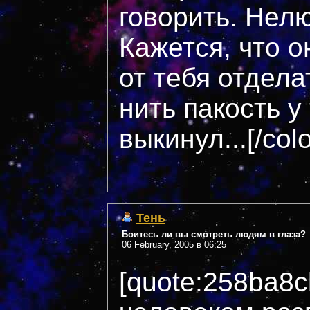
говорить. Нелю
Кажется, что о
от тебя отдела
нить пакость у
выкинул...[/col
Тень
Боитесь ли вы смотреть людям в глаза?
06 February, 2005 в 06:25
[quote:258ba8