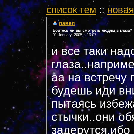
cписок тем
::
новая
павел
Боитесь ли вы смотреть людям в глаза?
01 January, 2005 в 13:07
и все таки над
глаза..наприм
аа на встречу 
будешь иди вн
пытаясь избеж
стычки..они об
задерутся.ибо 