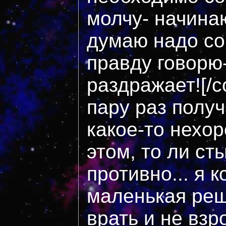
молчу- начинаю
думаю надо со
правду говорю-
раздражает![/c
пару раз получ
какое-то нехо
этом, то ли ст
противно... я 
маленькая реш
врать и не взр