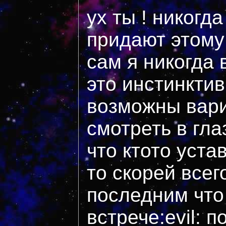
ух ты ! никогд
придают этому
сам я никогда 
это инстинктив
возможны вари
смотреть в гла
что ктото уста
то скорей всег
последним что
встрече:evil: 