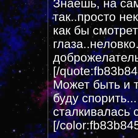
Знаешь, на са
так..просто н
как бы смотрет
глаза..неловко.
доброжелател
[/quote:fb83b8
Может быть и т
буду спорить..
сталкивалась 
[/color:fb83b84