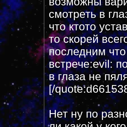
возможны вари
смотреть в гла
что ктото уста
то скорей всег
последним что
встрече:evil: 
в глаза не пяля
[/quote:d66153
Нет ну по раз
ли какой у кого