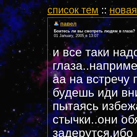
cписок тем
::
новая
павел
Боитесь ли вы смотреть людям в глаза?
01 January, 2005 в 13:07
и все таки над
глаза..наприм
аа на встречу 
будешь иди вн
пытаясь избеж
стычки..они об
задерутся.ибо 