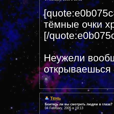
[quote:e0b075
тёмные очки хр
[/quote:e0b075
Неужели вооб
открываешься п
Тень
Боитесь ли вы смотреть людям в глаза?
04 February, 2005 в 19:13