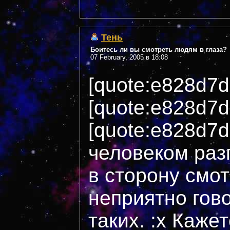
Тень
Боитесь ли вы смотреть людям в глаза?
07 February, 2005 в 18:08
[quote:e828d7
[quote:e828d7d
[quote:e828d7
человеком раз
в сторону смот
неприятно гов
таких. :x Кажет