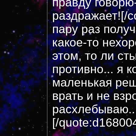
правду говорю-
раздражает![/c
пару раз получ
какое-то нехо
этом, то ли ст
противно... я 
маленькая реш
врать и не взр
расхлебываю...
[/quote:d16800