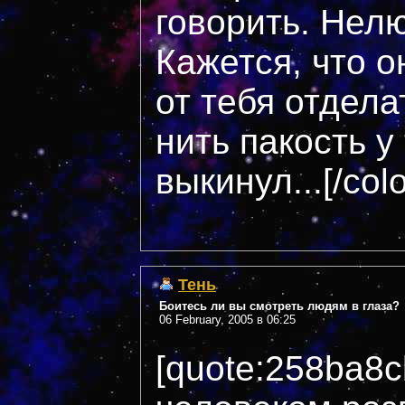
говорить. Нелю
Кажется, что о
от тебя отдела
нить пакость у
выкинул...[/col
Тень
Боитесь ли вы смотреть людям в глаза?
06 February, 2005 в 06:25
[quote:258ba8