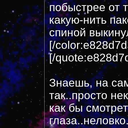
побыстрее от 
какую-нить пак
спиной выкинул
[/color:e828d7
[/quote:e828d7
Знаешь, на са
так..просто н
как бы смотрет
глаза..неловко.