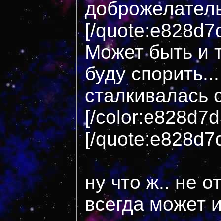
доброжелател
[/quote:e828d7
Может быть и т
буду спорить..
сталкивалась 
[/color:e828d7
[/quote:e828d7
ну что ж.. не о
всегда может 