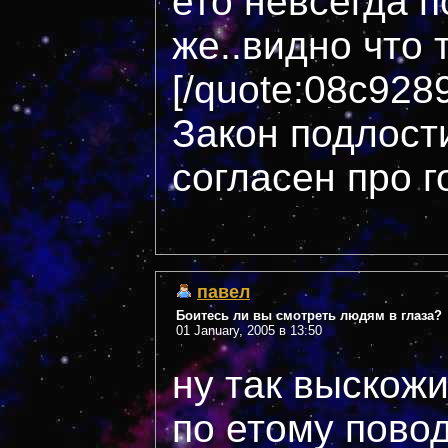
ето невсегда п
же..видно что 
[/quote:08c928
Закон подлости
согласен про 
павел
Боитесь ли вы смотреть людям в глаза?
01 January, 2005 в 13:50
ну так выскожи
по етому пово