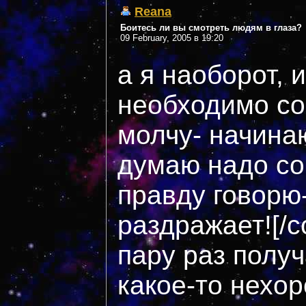
Reana
Боитесь ли вы смотреть людям в глаза?
09 February, 2005 в 19:20
а я наоборот, 
необходимо сов
молчу- начинаю
думаю надо со
правду говорю-
раздражает![/c
пару раз получ
какое-то нехо