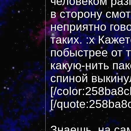
человеком раз
в сторону смот
неприятно гов
таких. :x Кажет
побыстрее от 
какую-нить пак
спиной выкинул
[/color:258ba8c
[/quote:258ba8
Знаешь, на са