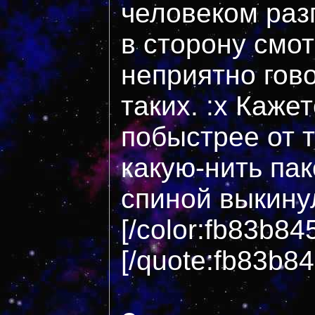
человеком раз
в сторону смот
неприятно гов
таких. :x Кажет
побыстрее от 
какую-нить пак
спиной выкинул
[/color:fb83b84
[/quote:fb83b8