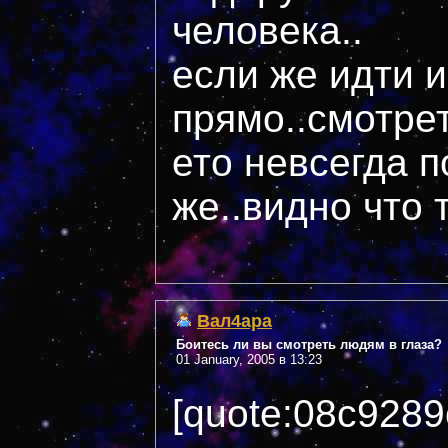
человека..
если же идти и
прямо..смотрет
ето невсегда п
же..видно что 
Вал4ара
Боитесь ли вы смотреть людям в глаза?
01 January, 2005 в 13:23
[quote:08c9289