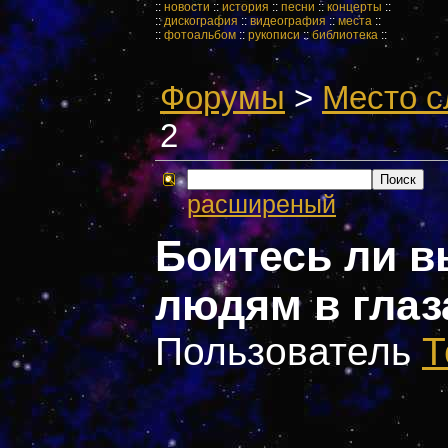
::
новости
::
история
::
песни
::
концерты
::
::
дискография
::
видеография
::
места
::
::
фотоальбом
::
рукописи
::
библиотека
::
Форумы
>
Место с
2
расширеный
Боитесь ли в
людям в глаз
Пользователь
Т