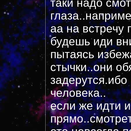
таки надо смо
глаза..наприм
аа на встречу 
будешь иди вн
пытаясь избеж
стычки..они об
задерутся.ибо 
человека..
если же идти и
прямо..смотрет