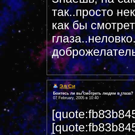
так..просто н
как бы смотрет
глаза..неловко.
доброжелател
Эл Си
Боитесь ли вы смотреть людям в глаза?
07 February, 2005 в 10:40
[quote:fb83b84
[quote:fb83b84