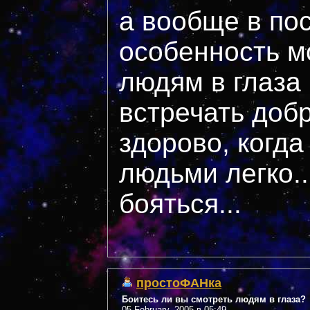
а вообще в по
особенность м
людям в глаза
встречать добр
здорово, когд
людьми легко..
бояться...
простоФАНка
Боитесь ли вы смотреть людям в глаза?
05 February, 2005 в 05:49