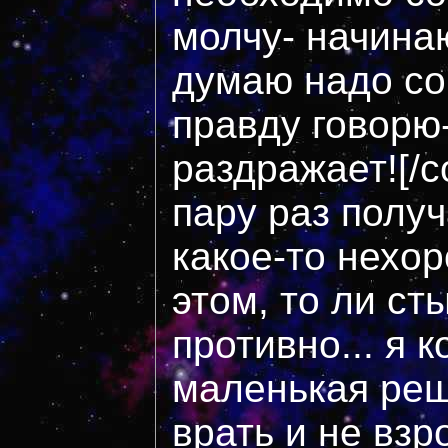
молчу- начинаю
думаю надо со
правду говорю-
раздражает![/c
пару раз получ
какое-то нехо
этом, то ли ст
противно... я 
маленькая реш
врать и не взр