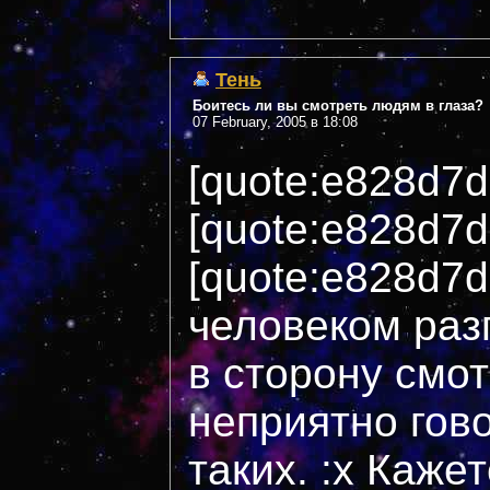
Тень
Боитесь ли вы смотреть людям в глаза?
07 February, 2005 в 18:08
[quote:e828d7
[quote:e828d7d
[quote:e828d7
человеком раз
в сторону смот
неприятно гов
таких. :x Кажет