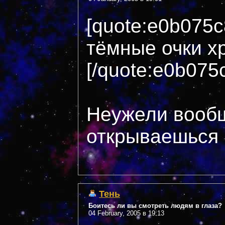
[quote:e0b075
тёмные очки хр
[/quote:e0b075
Неужели вооб
открываешься п
Тень
Боитесь ли вы смотреть людям в глаза?
04 February, 2005 в 19:13