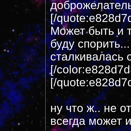
доброжелател
[/quote:e828d7
Может быть и т
буду спорить..
сталкивалась 
[/color:e828d7
[/quote:e828d7
ну что ж.. не о
всегда может 