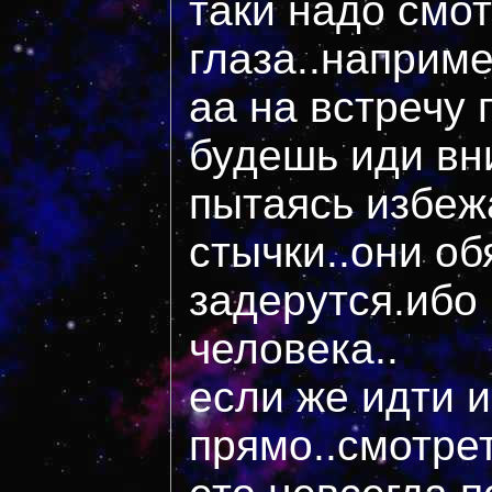
таки надо смо
глаза..наприм
аа на встречу 
будешь иди вн
пытаясь избеж
стычки..они об
задерутся.ибо 
человека..
если же идти и
прямо..смотрет