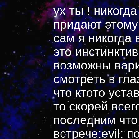
ух ты ! никогд
придают этому
сам я никогда 
это инстинктив
возможны вари
смотреть в гла
что ктото уста
то скорей всег
последним что
встрече:evil: 