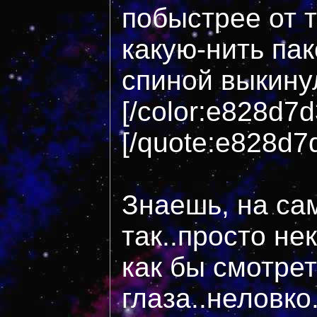
побыстрее от 
какую-нить пак
спиной выкинул
[/color:e828d7
[/quote:e828d7
Знаешь, на са
так..просто н
как бы смотрет
глаза..неловко.