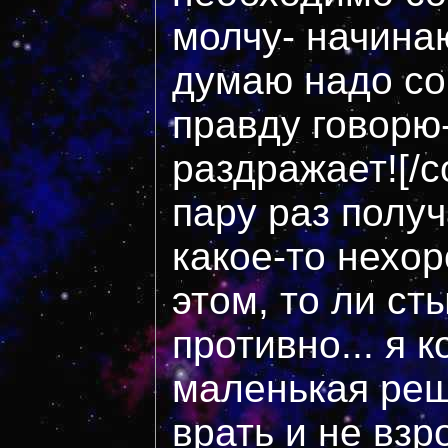
молчу- начинаю
думаю надо со
правду говорю-
раздражает![/c
пару раз получ
какое-то нехо
этом, то ли ст
противно... я 
маленькая реш
врать и не взр