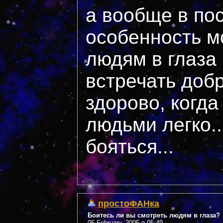
а вообще в по
особенность м
людям в глаза
встречать добр
здорово, когд
людьми легко..
бояться...
простоФАНка
Боитесь ли вы смотреть людям в глаза?
05 February, 2005 в 05:49