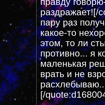
правду говорю-
раздражает![/c
пару раз получ
какое-то нехо
этом, то ли ст
противно... я 
маленькая реш
врать и не взр
расхлебываю...
[/quote:d16800