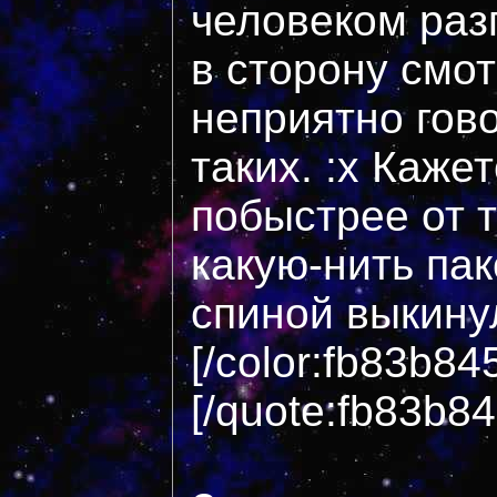
человеком раз
в сторону смот
неприятно гов
таких. :x Кажет
побыстрее от 
какую-нить пак
спиной выкинул
[/color:fb83b84
[/quote:fb83b8