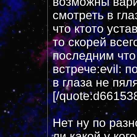
возможны вари
смотреть в гла
что ктото уста
то скорей всег
последним что
встрече:evil: 
в глаза не пяля
[/quote:d66153
Нет ну по раз
ли какой у кого