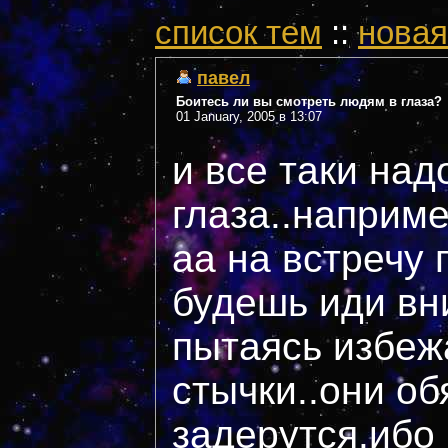
cписок тем
::
новая
павел
Боитесь ли вы смотреть людям в глаза?
01 January, 2005 в 13:07
и все таки над
глаза..наприм
аа на встречу 
будешь иди вн
пытаясь избеж
стычки..они об
задерутся.ибо 