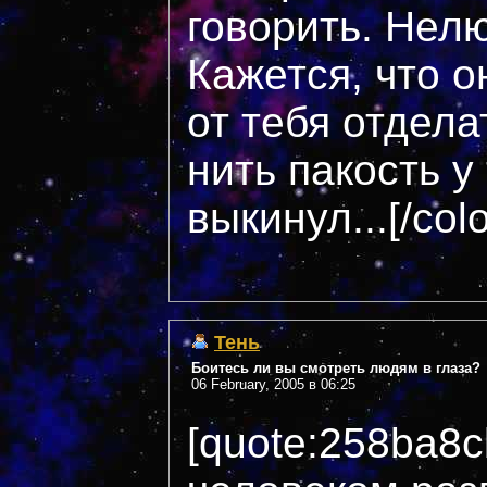
говорить. Нелю
Кажется, что о
от тебя отдела
нить пакость у
выкинул...[/col
Тень
Боитесь ли вы смотреть людям в глаза?
06 February, 2005 в 06:25
[quote:258ba8