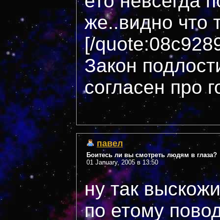
ето невсегда п
же..видно что 
[/quote:08c928
Закон подлости
согласен про 
павел
Боитесь ли вы смотреть людям в глаза?
01 January, 2005 в 13:50
ну так выскожи
по етому пово