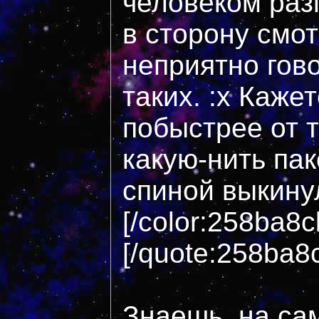
человеком раз
в сторону смот
неприятно гов
таких. :x Кажет
побыстрее от 
какую-нить пак
спиной выкинул
[/color:258ba8c
[/quote:258ba8
Знаешь, на са