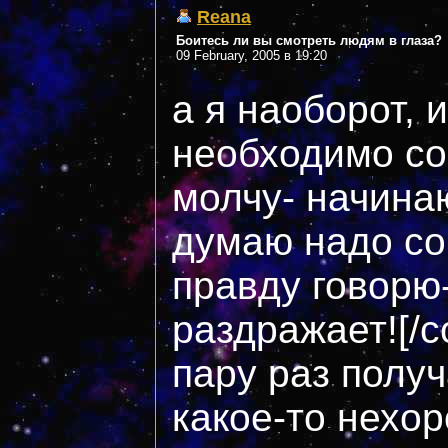
Reana
Боитесь ли вы смотреть людям в глаза?
09 February, 2005 в 19:20
а я наоборот, 
необходимо сов
молчу- начинаю
думаю надо со
правду говорю-
раздражает![/c
пару раз получ
какое-то нехо