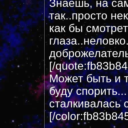
Знаешь, на са
так..просто н
как бы смотрет
глаза..неловко.
доброжелател
[/quote:fb83b8
Может быть и т
буду спорить..
сталкивалась 
[/color:fb83b84