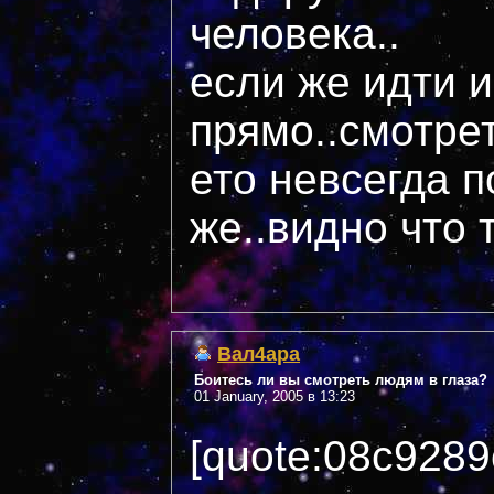
человека..
если же идти и
прямо..смотрет
ето невсегда п
же..видно что 
Вал4ара
Боитесь ли вы смотреть людям в глаза?
01 January, 2005 в 13:23
[quote:08c9289