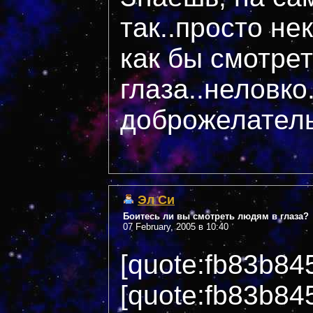
так..просто н
как бы смотрет
глаза..неловко.
доброжелател
Эл Си
Боитесь ли вы смотреть людям в глаза?
07 February, 2005 в 10:40
[quote:fb83b84
[quote:fb83b84