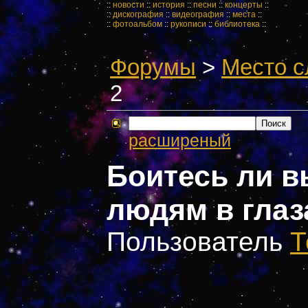
::
новости
::
история
::
песни
::
концерты
::
::
дискография
::
видеография
::
места
::
::
фотоальбом
::
рукописи
::
библиотека
::
Форумы
>
Место с
2
расширеный
Боитесь ли в
людям в глаз
Пользователь
Т