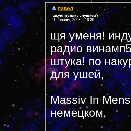
павел
Какую музыку слушаем?
21 January, 2005 в 16:39
щя уменя! инду
радио винамп5
штука! по наку
для ушей,
Massiv In Mens
немецком,