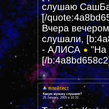
слушаю СашБаш
[/quote:4a8bd6
Вчера вечером
слушали, [b:4
- АЛИСА
"На
[/b:4a8bd658c2
Флейтист
Какую музыку слушаем?
25 January, 2005 в 10:33