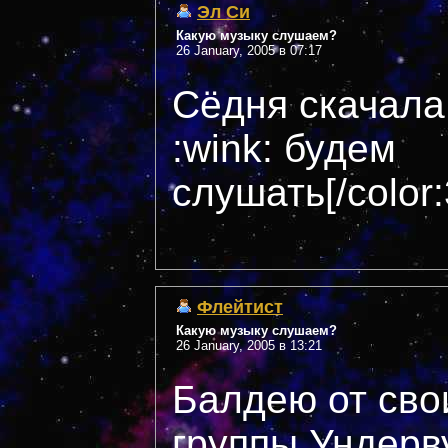
Эл Си
Какую музыку слушаем?
26 January, 2005 в 07:17
Сёдня скачала
:wink: будем
слушать[/color
Флейтист
Какую музыку слушаем?
26 January, 2005 в 13:21
Балдею от сво
группы Ундерву