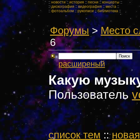
::
новости
::
история
::
песни
::
концерты
::
::
дискография
::
видеография
::
места
::
::
фотоальбом
::
рукописи
::
библиотека
::
Форумы
>
Место с
6
расширеный
Какую музык
Пользователь
v
cписок тем
::
новая