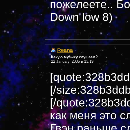
пожелеете.. Б
Down low 8)
Reana
Какую музыку слушаем?
22 January, 2005 в 13:19
[quote:328b3dd
[/size:328b3dd
[/quote:328b3d
как меня это с
Гвэн раньше с