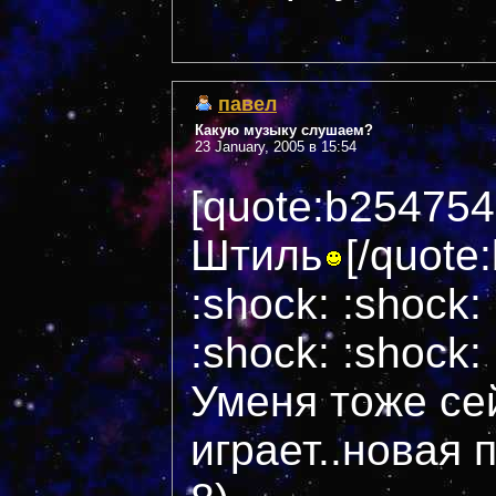
павел
Какую музыку слушаем?
23 January, 2005 в 15:54
[quote:b254754
Штиль
[/quote
:shock: :shock:
:shock: :shock:
Уменя тоже се
играет..новая 