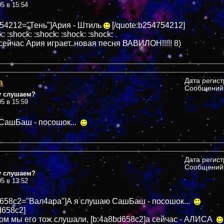
05 в 15:54
754212="Тень"]Ария - Штиль
[/quote:b254754212]
k: :shock: :shock: :shock: :shock:
сейчас Ария играет..новая песня ВАВИЛОН!!!!! 8)
а
Дата регис
Сообщений:
у слушаем?
05 в 15:59
СашБаш - посошок...
Дата регис
Сообщений:
у слушаем?
05 в 13:52
d658c2="Вал4ара"]А я слушаю СашБаш - посошок...
d658c2]
ом мы его тож слушали, [b:4a8bd658c2]а сейчас - АЛИСА