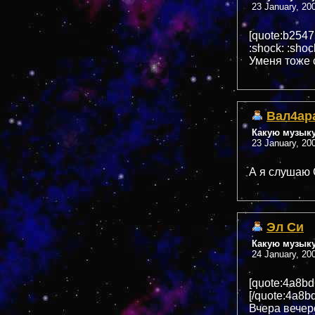
23 January, 20
[quote:b254
:shock: :shoc
Уменя тоже 
Вал4ар
Какую музык
23 January, 20
А я слушаю 
Эл Си
Какую музык
24 January, 20
[quote:4a8b
[/quote:4a8b
Вчера вечер