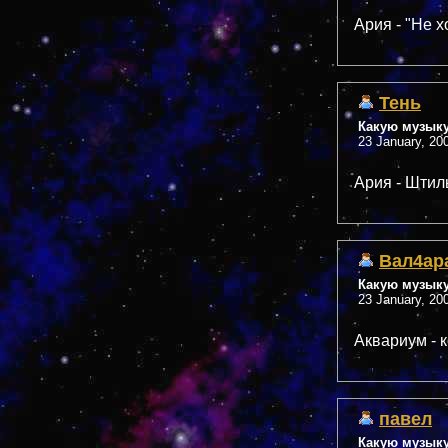
Ария - "Не х
Тень
Какую музык
23 January, 20
Ария - Штил
Вал4ар
Какую музык
23 January, 20
Аквариум - 
павел
Какую музык