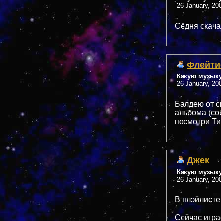
26 January, 20
Сёдня скачал
Флейти
Какую музык
26 January, 20
Балдею от с
альбома (со
посмотри Ти
Джек
Какую музык
26 January, 20
В плэйлисте
Сейчас играе