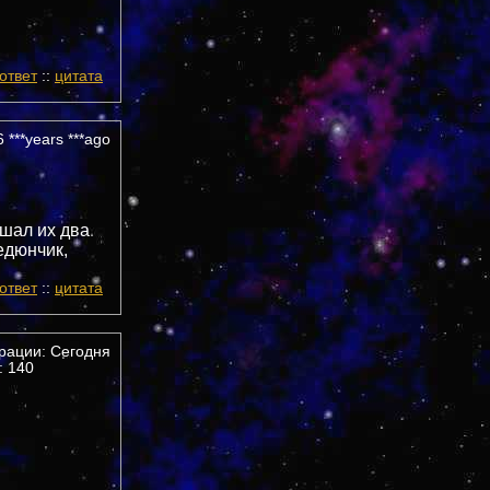
ответ
::
цитата
 ***years ***ago
ушал их два
едюнчик,
ответ
::
цитата
трации: Сегодня
 140