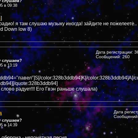
у слушаем?
05 в 09:38
u
]
радио! я там слушаю музыку иногда! зайдите не пожелеете..
d Down low 8)
Дата регистрации: 36
Сообщений: 260
у слушаем?
05 в 13:19
ddb94="павел"]S[/color:328b3ddb94]K[/color:328b3ddb94]A[/c
ddb94][/quote:328b3ddb94]
 слово радует!!! Его Гвэн раньше слушала)
а
Дата регис
Сообщений:
у слушаем?
05 в 14:39
 оборона - непонятная песня