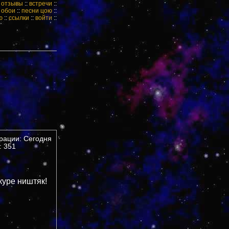
:
отзывы
::
встречи
::
:
обои
::
песни цою
::
ю
::
ссылки
::
войти
::
трации: Сегодня
 351
куре ништяк!