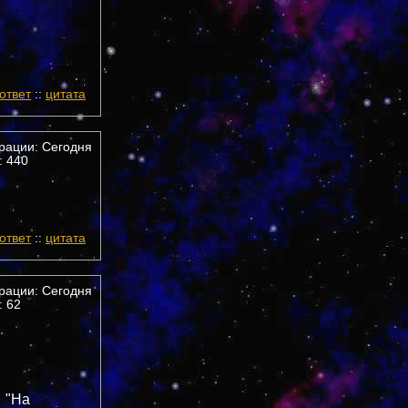
ответ
::
цитата
трации: Сегодня
 440
ответ
::
цитата
трации: Сегодня
 62
"На