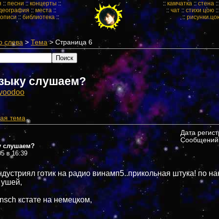
я
::
песни
::
концерты
::
::
камчатка
::
стена
:
деография
::
места
::
::
чат
::
стихи цою
:
кописи
::
библиотека
::
::
рисунки цо
о слева
>
Тема
> Страница 6
зыку слушаем?
voodoo
ая тема
Дата регис
Сообщений:
у слушаем?
05 в 16:39
ндустриял готик на радио винамп5..прикольная штука! по на
 ушей,
nsch кстате на немецком,