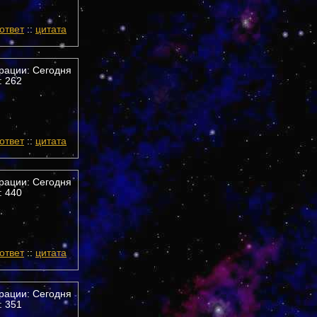
ответ
::
цитата
трации: Сегодня
 262
ответ
::
цитата
трации: Сегодня
 440
ответ
::
цитата
трации: Сегодня
 351