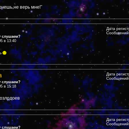
очешь,не верь мне!"
Дата регис
Сообщений:
у слушаем?
05 в 13:40
ь
а
Дата регис
Сообщений:
у слушаем?
05 в 15:18
козлодоев
Дата регис
Сообщений:
у слушаем?