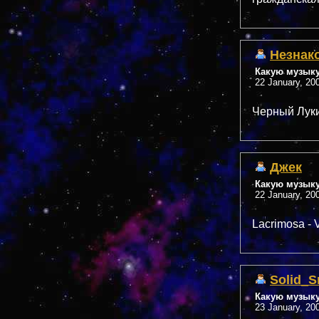
Незнак
Какую музык
22 January, 20
Черный Лукич
Джек
Какую музык
22 January, 20
Lacrimosa - 
Solid_S
Какую музык
23 January, 20