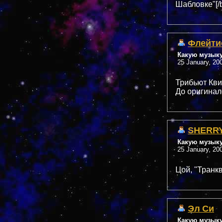
Шабловке"[/b
Флейти
Какую музык
25 January, 20
Трибьют Квин
До оригинало
SHERR
Какую музык
25 January, 20
Цой, "Транк
Эл Си
Какую музык