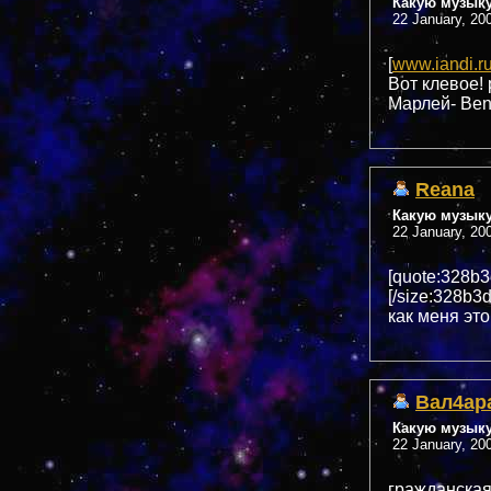
Какую музык
22 January, 20
[
www.iandi.r
Вот клевое! 
Марлей- Ben
Reana
Какую музык
22 January, 20
[quote:328b3
[/size:328b3
как меня это
Вал4ар
Какую музык
22 January, 20
гражданская