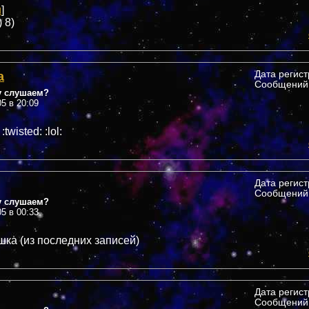
u
]
) 8)
а
Дата регис
Сообщений:
у слушаем?
05 в 20:09
twisted: :lol:
Дата регис
Сообщений:
у слушаем?
05 в 00:33
шка (из последних записей)
Дата регис
Сообщений: