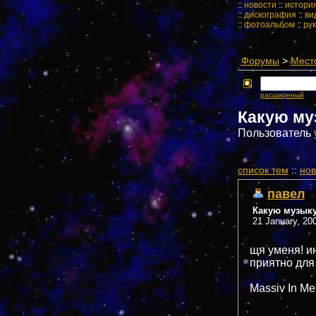
::
новости
::
истори
::
дискография
::
ви
::
фотоальбом
::
ру
Форумы
>
Мест
расширеный
Какую му
Пользователь
cписок тем
::
нов
павел
Какую музык
21 January, 20
щя уменя! и
приятно для
Massiv In Me