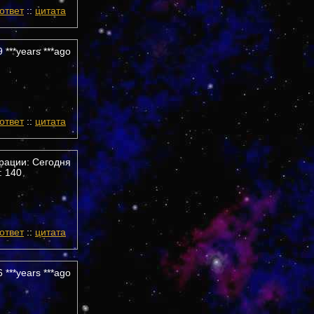
ответ
::
цитата
 ***years ***ago
ответ
::
цитата
трации: Сегодня
 140
ответ
::
цитата
 ***years ***ago