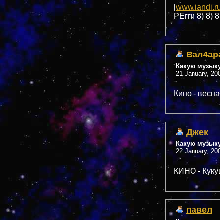
[
www.iandi.r
РЕгги 8) 8) 8
Вал4ар
Какую музык
21 January, 20
Кино - весна :
Джек
Какую музык
22 January, 20
КИНО - Куку
павел