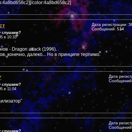
:4a8bd658c2][/color:4a8bd658c2]
ст
Дата регистрации: 36
Сообщений: 514
у слушаем?
05 в 10:33
ов - Dragon attack (1996).
в, конечно, далеко... Но в принципе терпимо.
Y
Дата регис
Сообщений:
у слушаем?
05 в 11:04
вилизатор"
Дата регис
Сообщений:
у слушаем?