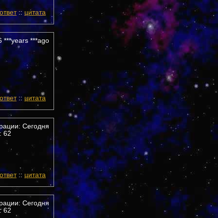
ответ
::
цитата
 ***years ***ago
ответ
::
цитата
трации: Сегодня
 62
ответ
::
цитата
трации: Сегодня
 62