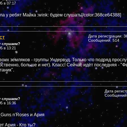
05 в 07:17
а у ребят Майка :wink: будем слушать[/color:368ce64388]
ст
Дата регистрации: 36
Сообщений: 514
у слушаем?
05 в 13:21
воих земляков - группы Ундервуд. Только что подряд просл
бственно, больше и нет). Класс! Сейчас идёт последняя - "Ф
таник".
Дата регис
Сообщений:
у слушаем?
05 в 16:36
 Guns n'Roses и Ария
т Ария - Кто ты?