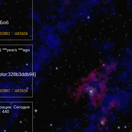
 Боб
ответ
::
цитата
 ***years ***ago
olor:328b3ddb94]
ответ
::
цитата
трации: Сегодня
 440