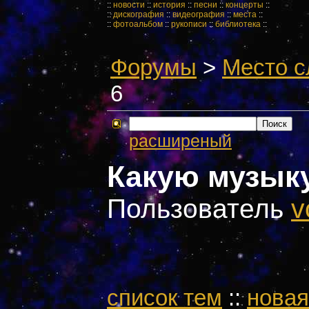
::
новости
::
история
::
песни
::
концерты
::
::
дискография
::
видеография
::
места
::
::
фотоальбом
::
рукописи
::
библиотека
::
Форумы
>
Место с
6
расширеный
Какую музык
Пользователь
v
cписок тем
::
новая