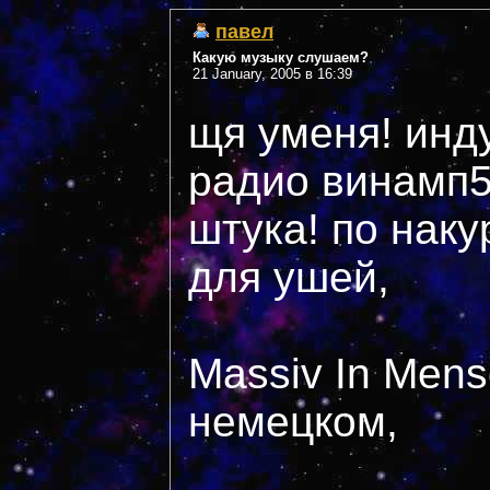
павел
Какую музыку слушаем?
21 January, 2005 в 16:39
щя уменя! инду
радио винамп5
штука! по наку
для ушей,
Massiv In Mens
немецком,