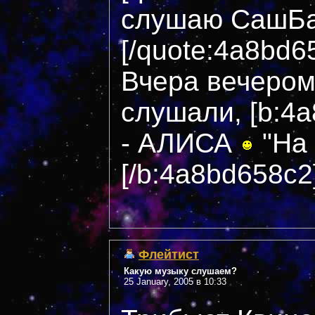
слушаю СашБаш
[/quote:4a8bd6
Вчера вечером
слушали, [b:4
- АЛИСА
"На
[/b:4a8bd658c2
Флейтист
Какую музыку слушаем?
25 January, 2005 в 10:33