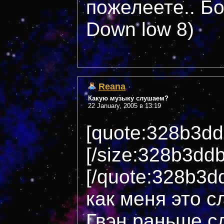
пожелеете.. Б
Down low 8)
Reana
Какую музыку слушаем?
22 January, 2005 в 13:19
[quote:328b3dd
[/size:328b3dd
[/quote:328b3d
как меня это с
Гвэн раньше с