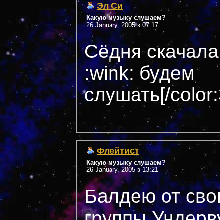
Эл Си
Какую музыку слушаем?
26 January, 2005 в 07:17
Сёдня скачала
:wink: будем
слушать[/color
Флейтист
Какую музыку слушаем?
26 January, 2005 в 13:21
Балдею от сво
группы Ундерву