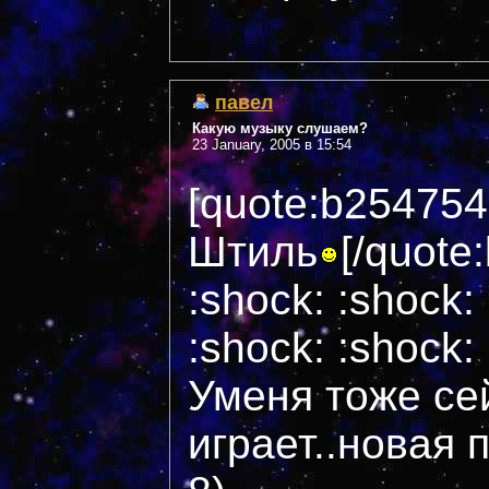
павел
Какую музыку слушаем?
23 January, 2005 в 15:54
[quote:b254754
Штиль
[/quote
:shock: :shock:
:shock: :shock:
Уменя тоже се
играет..новая 