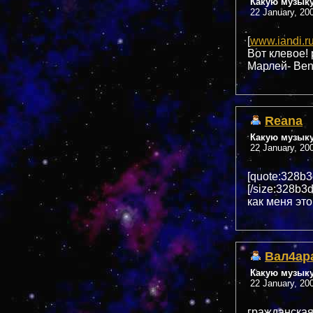
Какую музык
22 January, 20
[
www.iandi.r
Вот клевое! 
Марлей- Ben
Reana
Какую музык
22 January, 20
[quote:328b3
[/size:328b3
как меня это
Вал4ар
Какую музык
22 January, 20
гражданская