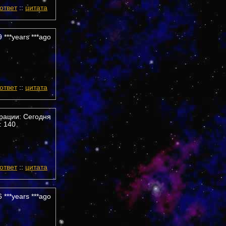
ответ
::
цитата
 ***years ***ago
ответ
::
цитата
трации: Сегодня
 140
ответ
::
цитата
 ***years ***ago