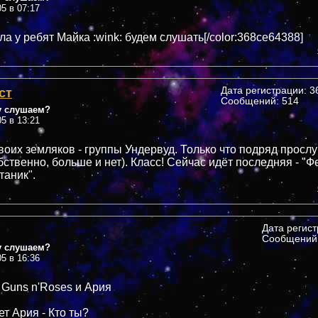
05 в 07:17
а у ребят Майка :wink: будем слушать[/color:368ce64388]
ст
Дата регистрации: 36
Сообщений: 514
у слушаем?
05 в 13:21
воих земляков - группы Ундервуд. Только что подряд просл
бственно, больше и нет). Класс! Сейчас идёт последняя - "Ф
таник".
Дата регис
Сообщений:
у слушаем?
05 в 16:36
 Guns n'Roses и Ария
т Ария - Кто ты?