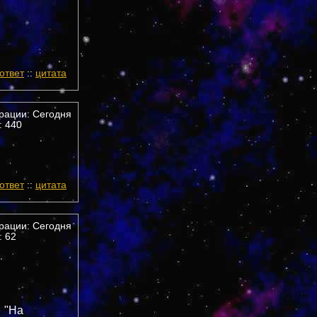
ответ
::
цитата
трации: Сегодня
 440
ответ
::
цитата
трации: Сегодня
 62
"На