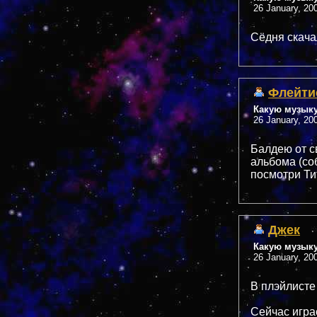
26 January, 20
Сёдня скачал
Флейти
Какую музык
26 January, 20
Балдею от с
альбома (со
посмотри Ти
Джек
Какую музык
26 January, 20
В плэйлисте
Сейчас играе