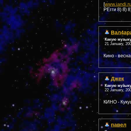
[
www.iandi.r
РЕгги 8) 8) 8
Вал4ар
Какую музык
21 January, 20
Кино - весна :
Джек
Какую музык
22 January, 20
КИНО - Куку
павел