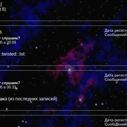
u
]
) 8)
а
Дата регис
Сообщений:
у слушаем?
05 в 20:09
twisted: :lol:
Дата регис
Сообщений:
у слушаем?
05 в 00:33
шка (из последних записей)
Дата регис
Сообщений: