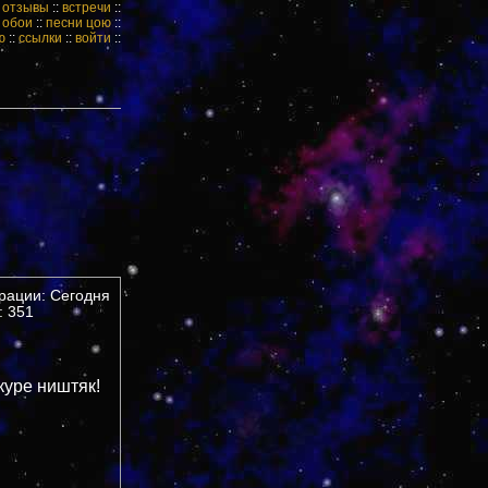
:
отзывы
::
встречи
::
:
обои
::
песни цою
::
ю
::
ссылки
::
войти
::
трации: Сегодня
 351
куре ништяк!