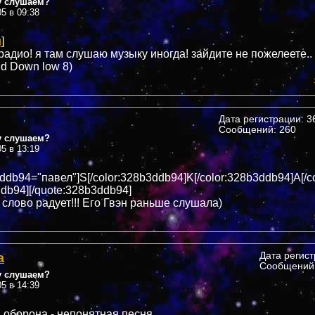
у слушаем?
05 в 09:38
u
]
радио! я там слушаю музыку иногда! зайдите не пожелеете..
d Down low 8)
Дата регистрации: 36
Сообщений: 260
у слушаем?
05 в 13:19
ddb94="павел"]S[/color:328b3ddb94]K[/color:328b3ddb94]A[/c
ddb94][/quote:328b3ddb94]
 слово радует!!! Его Гвэн раньше слушала)
а
Дата регис
Сообщений:
у слушаем?
05 в 14:39
 оборона - непонятная песня