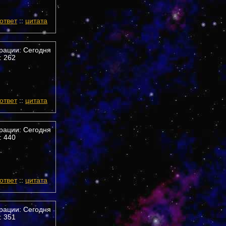
ответ
::
цитата
трации: Сегодня
 262
ответ
::
цитата
трации: Сегодня
 440
ответ
::
цитата
трации: Сегодня
 351