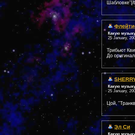
Шабловке"[/b
Флейти
Какую музык
25 January, 20
Трибьют Квин
До оригинало
SHERR
Какую музык
25 January, 20
Цой, "Транк
Эл Си
Какую музык