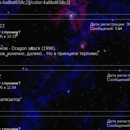
:4a8bd658c2][/color:4a8bd658c2]
ст
Дата регистрации: 36
Сообщений: 514
у слушаем?
05 в 10:33
ов - Dragon attack (1996).
в, конечно, далеко... Но в принципе терпимо.
Y
Дата регис
Сообщений:
у слушаем?
05 в 11:04
вилизатор"
Дата регис
Сообщений:
у слушаем?