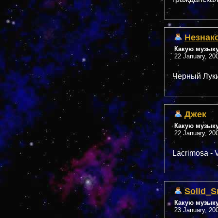
Незнак
Какую музык
22 January, 20
Черный Лукич
Джек
Какую музык
22 January, 20
Lacrimosa - 
Solid_S
Какую музык
23 January, 20