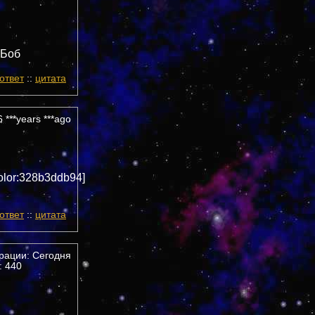
 Боб
ответ
::
цитата
 ***years ***ago
olor:328b3ddb94]
ответ
::
цитата
трации: Сегодня
 440