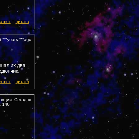
ответ
::
цитата
 ***years ***ago
ушал их два
едюнчик,
ответ
::
цитата
трации: Сегодня
 140