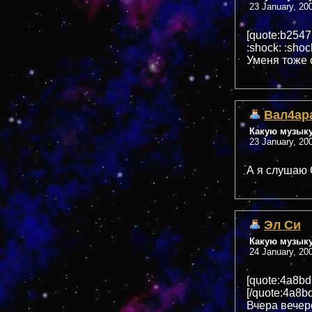
23 January, 20
[quote:b254
:shock: :shoc
Уменя тоже 
Вал4ар
Какую музык
23 January, 20
А я слушаю 
Эл Си
Какую музык
24 January, 20
[quote:4a8b
[/quote:4a8b
Вчера вечер