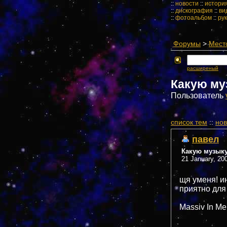
::
новости
::
истори
::
дискография
::
ви
::
фотоальбом
::
ру
Форумы
>
Мест
расширеный
Какую му
Пользователь
cписок тем
::
нов
павел
Какую музык
21 January, 20
щя уменя! и
приятно для
Massiv In Me