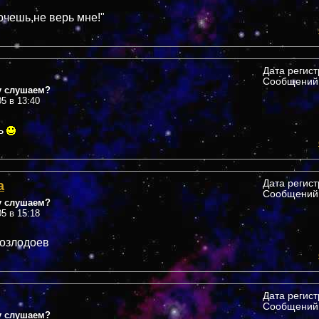
очешь,не верь мне!"
Дата регис
Сообщений:
у слушаем?
05 в 13:40
ь
а
Дата регис
Сообщений:
у слушаем?
05 в 15:18
козлодоев
Дата регис
Сообщений:
у слушаем?