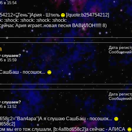
05 в 15:54
754212="Тень"]Ария - Штиль
[/quote:b254754212]
k: :shock: :shock: :shock: :shock:
сейчас Ария играет..новая песня ВАВИЛОН!!!!! 8)
а
Дата регис
Сообщений:
у слушаем?
05 в 15:59
СашБаш - посошок...
Дата регис
Сообщений:
у слушаем?
05 в 13:52
d658c2="Вал4ара"]А я слушаю СашБаш - посошок...
d658c2]
ом мы его тож слушали, [b:4a8bd658c2]а сейчас - АЛИСА