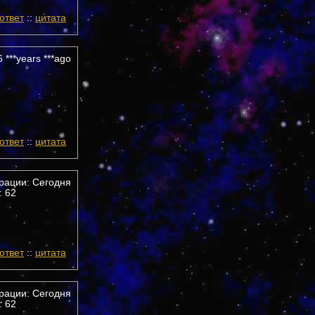
ответ
::
цитата
 ***years ***ago
ответ
::
цитата
трации: Сегодня
 62
ответ
::
цитата
трации: Сегодня
 62