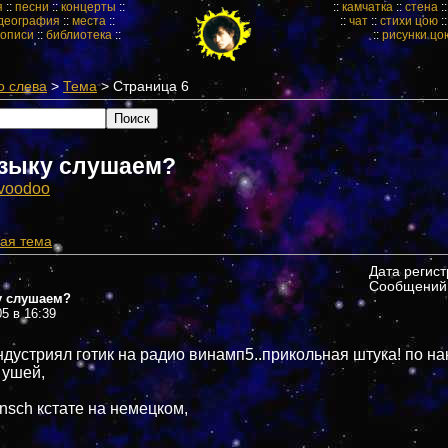
я
::
песни
::
концерты
::
::
камчатка
::
стена
:
деография
::
места
::
::
чат
::
стихи цою
:
кописи
::
библиотека
::
::
рисунки цо
о слева
>
Тема
> Страница 6
зыку слушаем?
voodoo
ая тема
Дата регис
Сообщений:
у слушаем?
05 в 16:39
ндустриял готик на радио винамп5..прикольная штука! по на
 ушей,
nsch кстате на немецком,