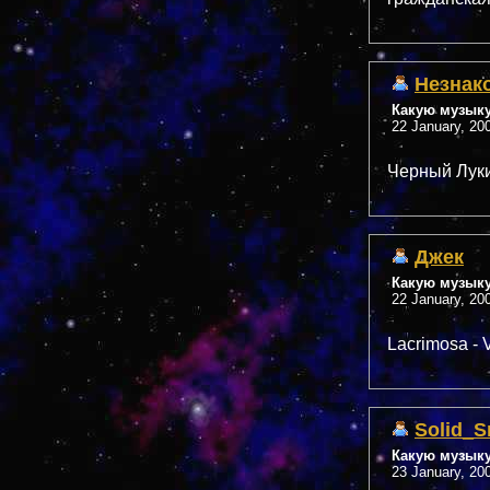
Незнак
Какую музык
22 January, 20
Черный Лукич
Джек
Какую музык
22 January, 20
Lacrimosa - 
Solid_S
Какую музык
23 January, 20