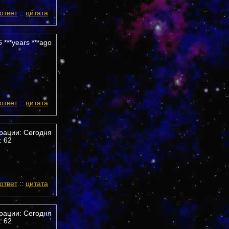
ответ
::
цитата
 ***years ***ago
ответ
::
цитата
трации: Сегодня
 62
ответ
::
цитата
трации: Сегодня
 62