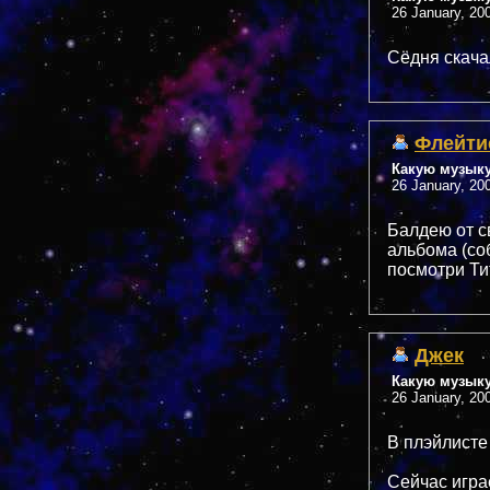
26 January, 20
Сёдня скачал
Флейти
Какую музык
26 January, 20
Балдею от с
альбома (со
посмотри Ти
Джек
Какую музык
26 January, 20
В плэйлисте
Сейчас играе