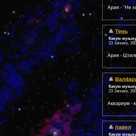
Ария - "Не х
Тень
Какую музык
23 January, 20
Ария - Штил
Вал4ар
Какую музык
23 January, 20
Аквариум - 
павел
Какую музык