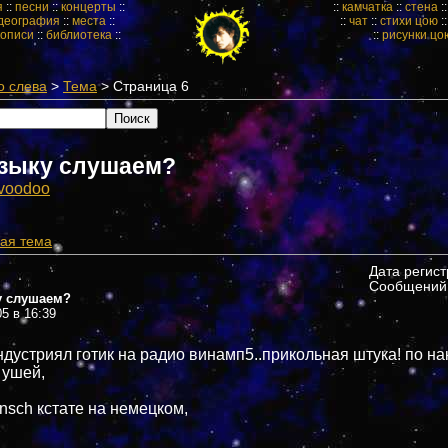
я
::
песни
::
концерты
::
::
камчатка
::
стена
:
деография
::
места
::
::
чат
::
стихи цою
:
кописи
::
библиотека
::
::
рисунки цо
о слева
>
Тема
> Страница 6
зыку слушаем?
voodoo
ая тема
Дата регис
Сообщений:
у слушаем?
05 в 16:39
ндустриял готик на радио винамп5..прикольная штука! по на
 ушей,
nsch кстате на немецком,