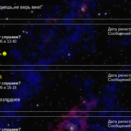
очешь,не верь мне!"
Дата регис
Сообщений:
у слушаем?
05 в 13:40
ь
а
Дата регис
Сообщений:
у слушаем?
05 в 15:18
козлодоев
Дата регис
Сообщений:
у слушаем?