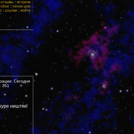
:
отзывы
::
встречи
::
:
обои
::
песни цою
::
ю
::
ссылки
::
войти
::
трации: Сегодня
 351
куре ништяк!