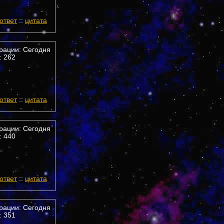
ответ
::
цитата
трации: Сегодня
 262
ответ
::
цитата
трации: Сегодня
 440
ответ
::
цитата
трации: Сегодня
 351