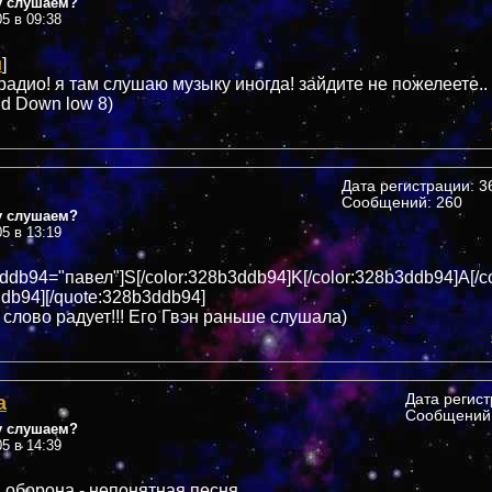
у слушаем?
05 в 09:38
u
]
радио! я там слушаю музыку иногда! зайдите не пожелеете..
d Down low 8)
Дата регистрации: 36
Сообщений: 260
у слушаем?
05 в 13:19
ddb94="павел"]S[/color:328b3ddb94]K[/color:328b3ddb94]A[/c
ddb94][/quote:328b3ddb94]
 слово радует!!! Его Гвэн раньше слушала)
а
Дата регис
Сообщений:
у слушаем?
05 в 14:39
 оборона - непонятная песня