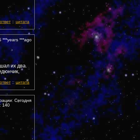
ответ
::
цитата
 ***years ***ago
ушал их два
едюнчик,
ответ
::
цитата
трации: Сегодня
 140