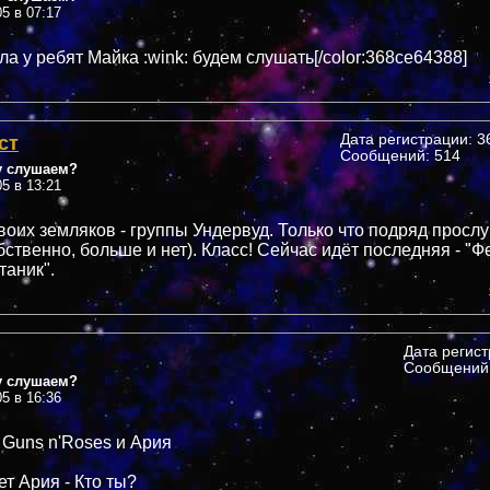
05 в 07:17
а у ребят Майка :wink: будем слушать[/color:368ce64388]
ст
Дата регистрации: 36
Сообщений: 514
у слушаем?
05 в 13:21
воих земляков - группы Ундервуд. Только что подряд просл
бственно, больше и нет). Класс! Сейчас идёт последняя - "Ф
таник".
Дата регис
Сообщений:
у слушаем?
05 в 16:36
 Guns n'Roses и Ария
т Ария - Кто ты?