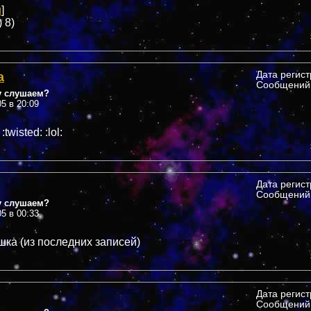
u
]
) 8)
а
Дата регис
Сообщений:
у слушаем?
05 в 20:09
twisted: :lol:
Дата регис
Сообщений:
у слушаем?
05 в 00:33
шка (из последних записей)
Дата регис
Сообщений: