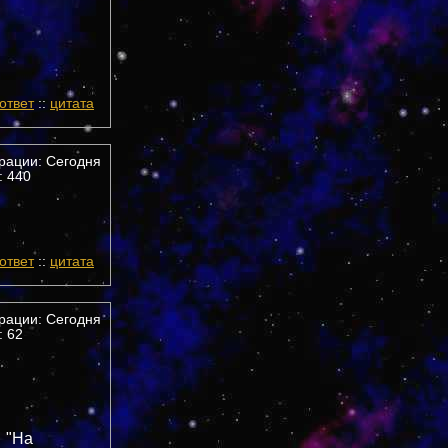
ответ
::
цитата
трации: Сегодня
 440
ответ
::
цитата
трации: Сегодня
 62
"На