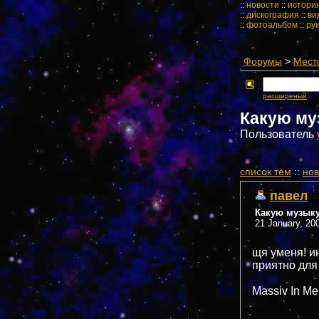
::
новости
::
истори
::
дискография
::
ви
::
фотоальбом
::
ру
Форумы
>
Мест
расширеный
Какую му
Пользователь
cписок тем
::
нов
павел
Какую музык
21 January, 20
щя уменя! и
приятно для
Massiv In Me