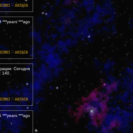
ответ
::
цитата
 ***years ***ago
ответ
::
цитата
трации: Сегодня
 140
ответ
::
цитата
 ***years ***ago