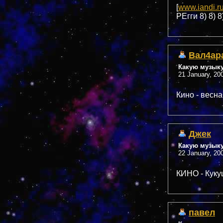
[
www.iandi.r
РЕгги 8) 8) 8
Вал4ар
Какую музык
21 January, 20
Кино - весна :
Джек
Какую музык
22 January, 20
КИНО - Куку
павел