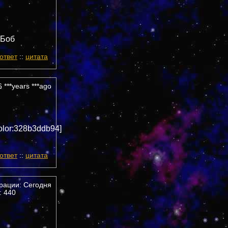
 Боб
ответ
::
цитата
 ***years ***ago
olor:328b3ddb94]
ответ
::
цитата
трации: Сегодня
 440