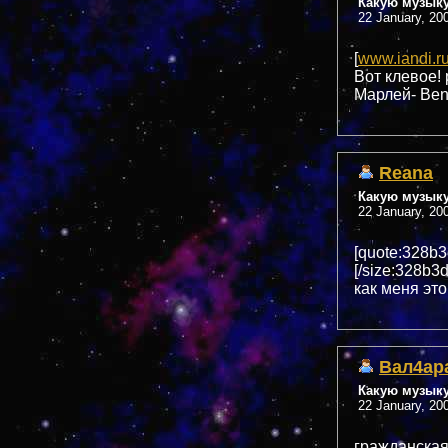
Какую музык
22 January, 20
[
www.iandi.r
Вот клевое! 
Марлей- Ben
Reana
Какую музык
22 January, 20
[quote:328b3
[/size:328b3
как меня это
Вал4ар
Какую музык
22 January, 20
гражданская