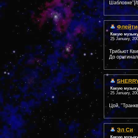
Шабловке"[/b
Флейти
Какую музык
25 January, 20
Трибьют Квин
До оригинало
SHERR
Какую музык
25 January, 20
Цой, "Транк
Эл Си
Какую музык