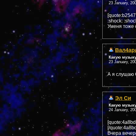
23 January, 20
[quote:b254
:shock: :shoc
Уменя тоже 
Вал4ар
Какую музык
23 January, 20
А я слушаю 
Эл Си
Какую музык
24 January, 20
[quote:4a8b
[/quote:4a8b
Вчера вечер