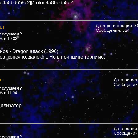
:4a8bd658c2][/color:4a8bd658c2]
ст
Дата регистрации: 36
Сообщений: 514
у слушаем?
05 в 10:33
ов - Dragon attack (1996).
в, конечно, далеко... Но в принципе терпимо.
Y
Дата регис
Сообщений:
у слушаем?
05 в 11:04
вилизатор"
Дата регис
Сообщений:
у слушаем?