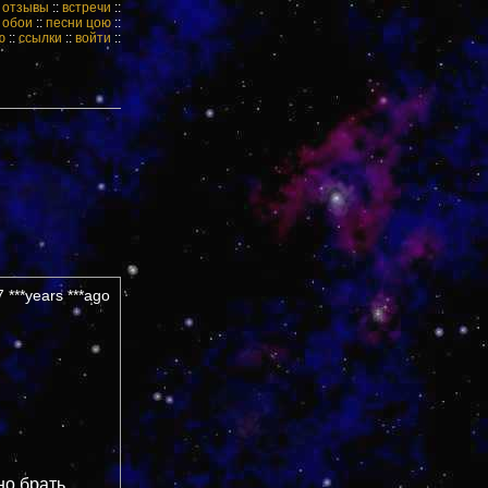
:
отзывы
::
встречи
::
:
обои
::
песни цою
::
ю
::
ссылки
::
войти
::
 ***years ***ago
но брать