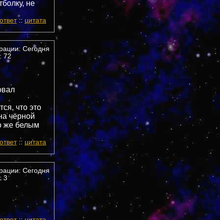
тболку, не
ответ
::
цитата
трации: Сегодня
 72
овал
тся, что это
на чёрной
то же белым
ответ
::
цитата
трации: Сегодня
 3
ответ
::
цитата