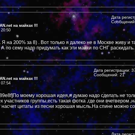
Дата регис
Сообщений:
N.net на майках !!!
 20:50
 Я на 200% за 8) . Вот только я далеко не в Москве живу и т
 А по сему надо придумать как эти майки по СНГ раскидать.
Дата регистрации: 37
Сообщений: 21
N.net на майках !!!
 07:54
ea89e8f]По моему хорошая идея,я думаю надо сделать не тол
ех участников группы,есть такая фотка ,где они вчетвером ,
И насчет цитаты из песни хорошая мысль.На спине можно 
Дата регис