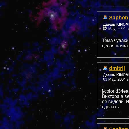
Saphon
Даешь KINOMA
02 May, 2004 в
Тема чуваки.
целая пачка.
dmitrij
Даешь KINOMA
03 May, 2004 в
[/color:d34
Виктора,а в
ее видели. 
сделать.