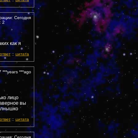
трации: Сегодня
 2
аких как я
ответ
::
цитата
 ***years ***ago
ько лицо
наверное вы
солнышко
ответ
::
цитата
трации: Сегодня