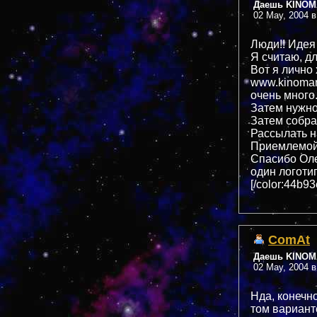
Даешь KINOMA
02 May, 2004 в
Люди!! Идея 
Я считаю, дл
Вот я лично
www.kinoman
очень много
Затем нужно
Затем собрат
Рассылать 
Приемлемой 
Спасибо Оле
один логотип
[/color:44b9
ComAt
Даешь KINOMA
02 May, 2004 в
Нда, конечн
том вариант