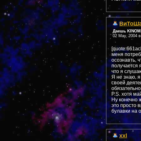
ВиТоШ
Даешь KINOMA
02 May, 2004 в
[quote:661ac
меня потребн
осознавть, 
получается я
что я слуша
Я не знаю, я
своей деяте
обязательно 
P.S. хотя ма
Ну конечно 
это просто 
булавки на о
ххl