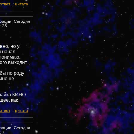
ответ
::
цитата
трации: Сегодня
 23
вно, но у
я начал
 понимаю,
ого выходит,
 бы по роду
мне не
 майка КИНО
шее, как
ответ
::
цитата
трации: Сегодня
 7