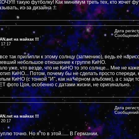
ОЧУ!!! такую футболку! Как минимум треть тех, кто хочет фу
азывать, из-за дизайна :!:
Дата регис
Сообщений:
N.net на майках !!!
 17:17
 все так прилипли к этому солнцу (затмению), ведь её нарис
мевший небольшое отношение к группе КиНО.
ло уже, что везде, что не КиНО то это солнце... Мне не каже
отип КиНО... Потом, почему бы не сделать просто спереди, 
лым КиНО (с тонкой "И", как на чёрном альбоме), а с зади 
 фото Цоя, особенно с датами жизни, не оригинально.
Дата регис
Сообщений:
N.net на майках !!!
 20:17
уплю точно. Но я то в этой...... В Германии.