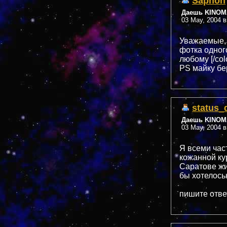
Saphon
Даешь KINOMA
03 May, 2004 в
Уважаемые, 
фотка одного
любому [/co
PS майку бе
status_
Даешь KINOMA
03 May, 2004 в
Я всеми част
кожанной кур
Саратове жив
бы хотелос
пишите ответ