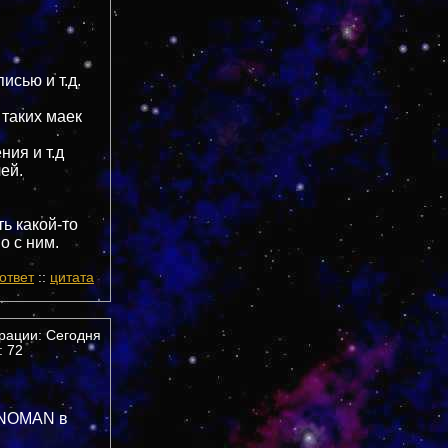
исью и т.д.
 таких маек
ия и т.д
чей.
ь какой-то
о с ним.
ответ
::
цитата
трации: Сегодня
 72
KINOMAN в