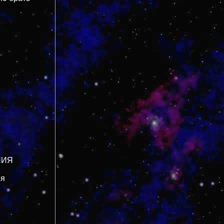
НИЯ
ня