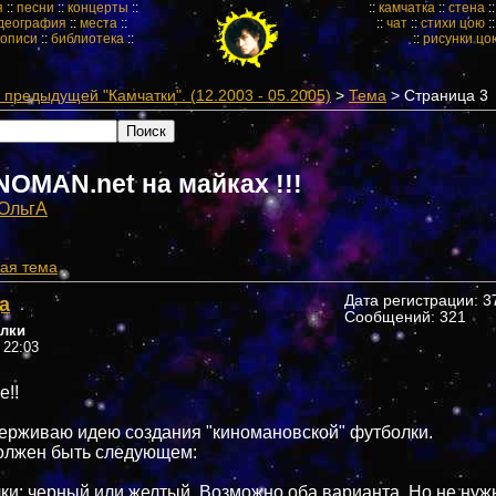
я
::
песни
::
концерты
::
::
камчатка
::
стена
:
деография
::
места
::
::
чат
::
стихи цою
:
кописи
::
библиотека
::
::
рисунки цо
предыдущей "Камчатки". (12.2003 - 05.2005)
>
Тема
> Страница 3
NOMAN.net на майках !!!
ОльгА
ая тема
а
Дата регистрации: 37
Сообщений: 321
олки
 22:03
е!!
ерживаю идею создания "киномановской" футболки.
олжен быть следующем:
ки: черный или желтый. Возможно оба варианта. Но не нуж