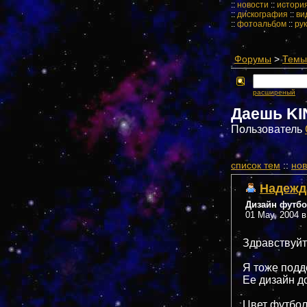
::
новости
::
истори
::
дискография
::
ви
::
фотоальбом
::
ру
Форумы
>
Темы 
расширеный
Даешь KI
Пользователь
cписок тем
::
нов
Надежд
Дизайн футб
01 May, 2004 в
Здравствуйт
Я тоже подд
Ее дизайн д
Цвет футбол