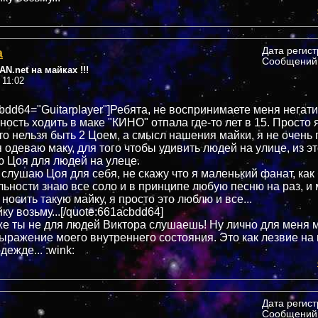
а
Дата регис
Сообщений:
N.net на майках !!!
 11:02
bdd64="Guitarplayer"]Ребята, не воспринимаете меня негати
ость ходить в маке "КИНО" отпала где-то лет в 15. Просто 
что нельзя быть 2 Цоем, а смысл нашения майки, я не очень
 одеваю маку, для того чтобы удивить людей на улице, из эт
ю Цоя для людей на улеце.
 слушаю Цоя для себя, не скажу что я маленький фанат, как
льности знаю все соло и в принципе любую песню на раз, и 
носить такую майку, я просто это люблю и все...
йку возьму...[/quote:661acbdd64]
же ты не для людей Виктора слушаешь! Ну лично для меня
выражение моего внутреннего состояния. Это как лезвие на 
дежде... :wink:
Дата регис
Сообщений: