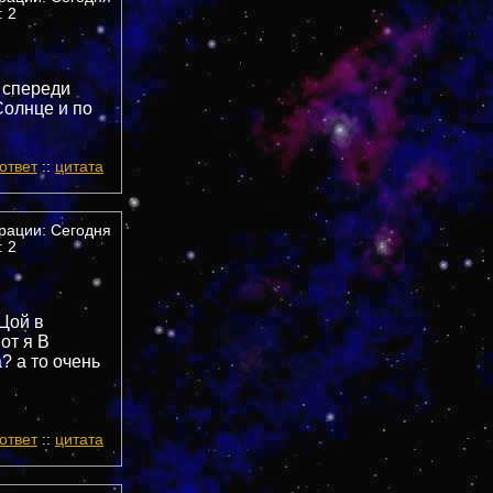
 2
 спереди
 Солнце и по
ответ
::
цитата
трации: Сегодня
 2
 Цой в
от я В
? а то очень
ответ
::
цитата