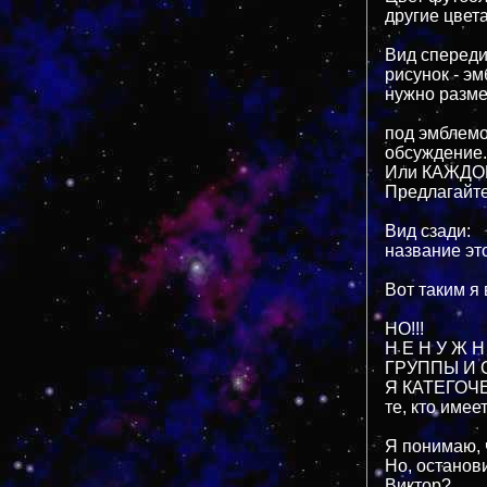
другие цвета
Вид спереди
рисунок - э
нужно разме
под эмблемой
обсуждение
Или КАЖДО
Предлагайте
Вид сзади:
название эт
Вот таким я 
НО!!!
Н Е Н У Ж
ГРУППЫ И 
Я КАТЕГОЧЕ
те, кто име
Я понимаю, 
Но, останови
Виктор?....