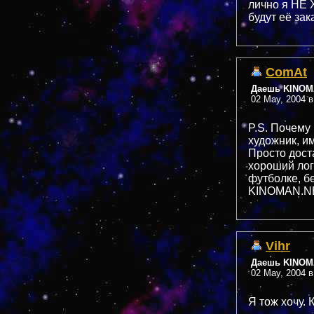
лично я НЕ Х
будут её зак
ComAt
Даешь KINOMA
02 May, 2004 в
P.S. Почему
художник, и
Просто доста
хороший лог
футболке, бе
KINOMAN.NET
Vihr
Даешь KINOMA
02 May, 2004 в
Я тож хочу. К