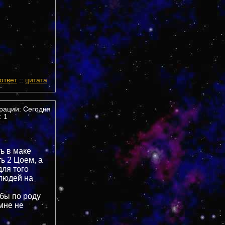
ответ
::
цитата
трации: Сегодня
 1
ь в маке
ть 2 Цоем, а
для того
 людей на
 бы по роду
мне не