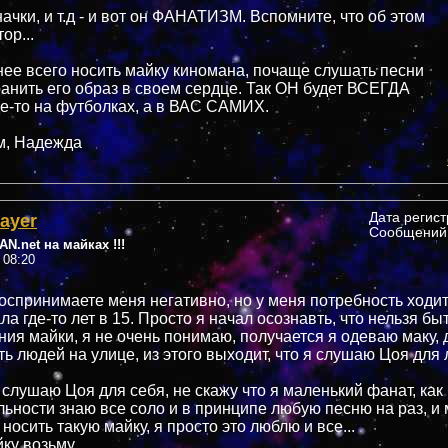
ачки, и т.д - и вот он ФАНАТИЗМ. Вспомните, что об этом
ор...
нее всего носить майку киномана, почаще слушать песни
ранить его образ в своем сердце. Так ОН будет ВСЕГДА
где-то на футболках, а в ВАС САМИХ.
м, Надежда
layer
Дата регис
Сообщений:
N.net на майках !!!
 08:20
воспринимаете меня негативно, но у меня потребность ходит
а где-то лет в 15. Просто я начал осознавть, что нельзя бы
ия майки, я не очень понимаю, получается я одеваю маку, 
ть людей на улице, из этого выходит, что я слушаю Цоя для
 слушаю Цоя для себя, не скажу что я маленький фанат, как
льности знаю все соло и в принципе любую песню на раз, и 
носить такую майку, я просто это люблю и все...
ку возьму...