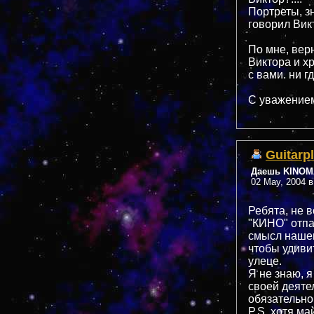
Портреты, зн
говорил Викт
По мне, вер
Виктора и х
с вами. ни 
С уважение
Guitarp
Даешь KINOMA
02 May, 2004 в
Ребята, не 
"КИНО" отпал
смысл нашен
чтобы удиви
улеце.
Я не знаю, я
своей деяте
обязательно 
P.S. хотя май