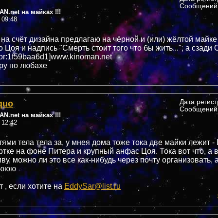
Сообщений:
N.net на майках !!!
 09:48
на счёт дизайна предлагаю на чёрной и (или) жёлтой майке
 Цоя и надпись "Смерть стоит того что бы жить...", а сзади
lor:1f59baa6d1]www.kinoman.net
ру по любахе
quo
Дата регис
Сообщений:
N.net на майках !!!
 12:42
ями тела тела за, у мнея дома тоже тока две майки лежит -
тке на фоне Питера и крупный анфас Цоя. Тока вот что, а в
у, можно ли это все как-нибудь через почту организовать, а
ьююю
 , если хотите на
EddySar@list.ru