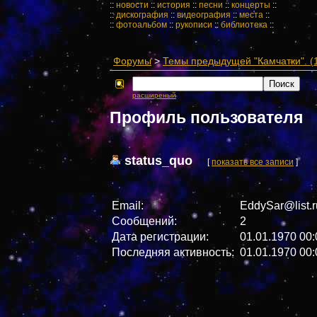
::
новости
::
история
::
песни
::
концерты
::
::
дискография
::
видеография
::
места
::
::
фотоальбом
::
рукописи
::
библиотека
::
Форумы
>
Темы предыдущей "Камчатки". (1
расширеный
Профиль пользователя
status_quo
[
показать все записи
]
Email:
EddySar@list.r
Сообщений:
2
Дата регистрации:
01.01.1970 00:
Последняя активность:
01.01.1970 00: