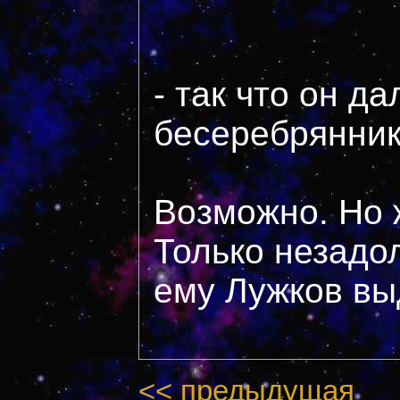
- так что он д
бесеребрянни
Возможно. Но 
Только незадо
ему Лужков вы
<< предыдущая