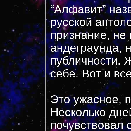
“Алфавит” наз
русской антол
признание, не
андеграунда, н
публичности. 
себе. Вот и вс
Это ужасное, п
Несколько дне
почувствовал 