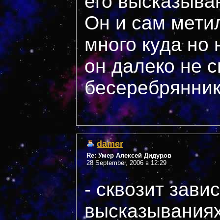
его высказыван
Он и сам мети
много куда но 
он далеко не с
бесеребрянник
damer
Re: Умер Алексей Дидуров
28 September, 2006 в 12:29
- сквозит зави
высказываниях