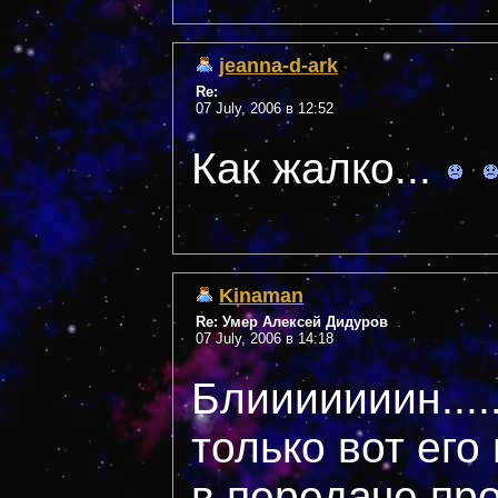
jeanna-d-ark
Re:
07 July, 2006 в 12:52
Как жалко...
Kinaman
Re: Умер Алексей Дидуров
07 July, 2006 в 14:18
Блииииииин....
только вот его
в передаче про