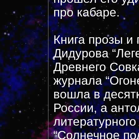
про кабаре.
Книга прозы и
Дидурова “Ле
Древнего Совка
журнала “Огоне
вошла в десят
России, а анто
литературного
“Солнечное по