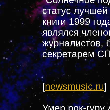
статус лучшей
книги 1999 год
являлся член
журналистов, 
секретарем СП
[
newsmusic.ru
]
Умер рок-гуру