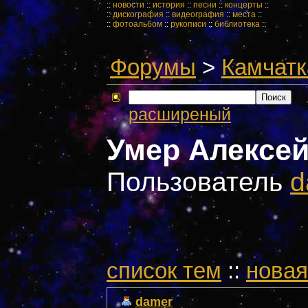
::
новости
::
история
::
песни
::
концерты
::
::
дискография
::
видеография
::
места
::
::
фотоальбом
::
рукописи
::
библиотека
::
Форумы
>
Камчатк
расширеный
Умер Алексе
Пользователь
d
cписок тем
::
новая
damer