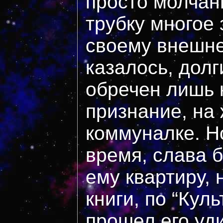
просто молчан
трубку многое 
своему внешне
казалось, долг
обречен лишь 
признание, на 
коммуналке. Н
время, слава б
ему квартиру,
книги, по “Куль
прошел его уд