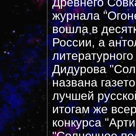
Древнего Совк
журнала "Огоне
вошла в десят
России, а анто
литературного
Дидурова "Сол
названа газет
лучшей русско
итогам же все
конкурса "Арти
"Солнечное по