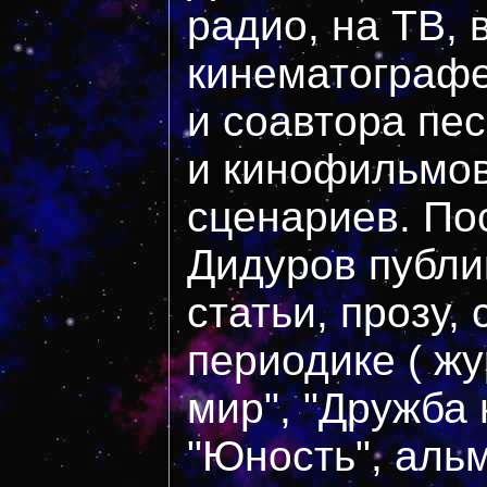
радио, на ТВ, 
кинематографе
и соавтора пе
и кинофильмов
сценариев. По
Дидуров публи
статьи, прозу,
периодике ( ж
мир", "Дружба 
"Юность", альм