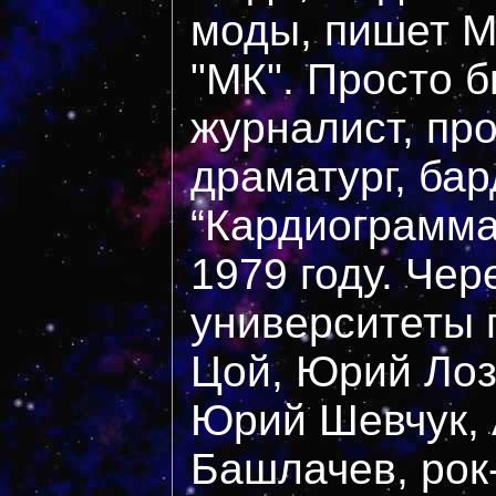
моды, пишет М
"МК". Просто 
журналист, про
драматург, бар
“Кардиограмма
1979 году. Чер
университеты 
Цой, Юрий Лоз
Юрий Шевчук,
Башлачев, рок