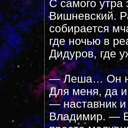
С самого утра
Вишневский. Р
собирается мч
где ночью в р
Дидуров, где 
— Леша… Он не
Для меня, да и
— наставник и 
Владимир. — Е