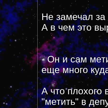
Не замечал за 
А в чем это вы
- Он и сам мет
еще много куд
А что плохого 
"метить" в деп