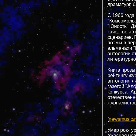
драматург, б
С 1966 года
"Комсомольс
"Юность". Д
качестве ав
сценариев. П
поэмы в пер
альманахи "
антологии о
литературно
Книга прозы
рейтингу жур
антология л
газетой "Ал
конкурса "А
отечественн
журналистов
[
newsmusic.r
Умер рок-гу
Ужасная нов