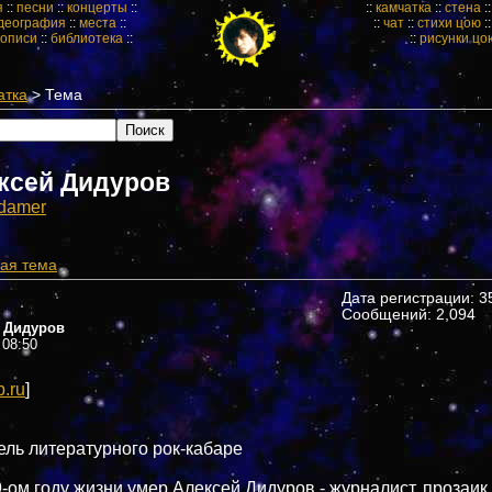
я
::
песни
::
концерты
::
::
камчатка
::
стена
:
деография
::
места
::
::
чат
::
стихи цою
:
кописи
::
библиотека
::
::
рисунки цо
атка
> Тема
ксей Дидуров
damer
ая тема
Дата регистрации: 35
Сообщений: 2,094
 Дидуров
 08:50
p.ru
]
ель литературного рок-кабаре
-ом году жизни умер Алексей Дидуров - журналист, прозаик,