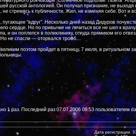
итературного рок-кабаре “Солнечное подполье” газета “Алф
шей русской антологией. Он получал признание, не выходя 
 не стремясь к публичности. Жил, не изменяя себе. Вот и в
, пугающее “вдруг”. Несколько дней назад Дидуров почувст
ело сердце. Но по привычке не лечиться все не шел к врачу
а, и он поплелся в поликлинику, откуда прямиком его отвез
 Но не спасли — оторвался тромб…
великим поэтом пройдет в пятницу, 7 июля, в ритуальном з
больницы.
но 1 раз. Последний раз 07.07.2006 08:53 пользователем da
Дата регистрации: 37