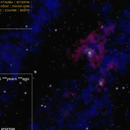
:
отзывы
::
встречи
::
:
обои
::
песни цою
::
ю
::
ссылки
::
войти
::
 ***years ***ago
 критик,