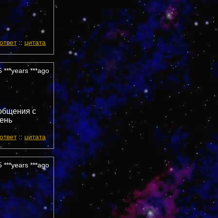
ответ
::
цитата
 ***years ***ago
 общения с
чень
ответ
::
цитата
 ***years ***ago