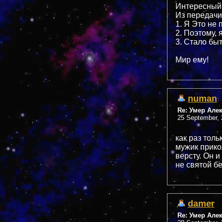
Интересный
Из передачи
1. Я Это не
2. Поэтому, 
3. Стало быт
Мир ему!
numan
Re: Умер Але
25 September, 
как раз тол
мужик прико
версту. Он и
не святой б
damer
Re: Умер Але