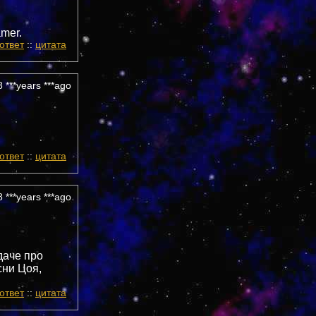
mer.
ответ
::
цитата
 ***years ***ago
ответ
::
цитата
 ***years ***ago
едаче про
сни Цоя,
ответ
::
цитата