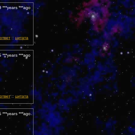
 ***years ***ago
ответ
::
цитата
 ***years ***ago
ответ
::
цитата
 ***years ***ago