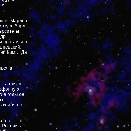
рая
пишет Марина
атург, бард
верситеты
ндр
и прозаики и
шневский,
Юлий Ким… Да
ться в
аставник и
лефонную
гие годы он
 в
 книги, по
а” по
 России, а