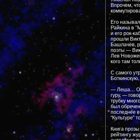
Впрочем, чт
коммутирова
Его называл
Райкина в "
и его рок-ка
прошли Викт
Башлачев, р
поэты — Вик
Лев Новожен
кого там тол
С самого ут
Боткинскую,
— Леша… Он 
гуру, — гов
трубку мног
был обречен
последнее вр
“Культуре” 
Книга прозы
рейтингу жу