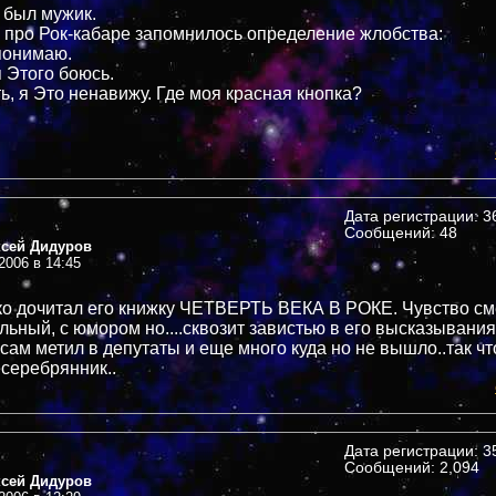
 был мужик.
 про Рок-кабаре запомнилось определение жлобства:
 понимаю.
я Этого боюсь.
ь, я Это ненавижу. Где моя красная кнопка?
Дата регистрации: 36
Сообщений: 48
ксей Дидуров
2006 в 14:45
ько дочитал его книжку ЧЕТВЕРТЬ ВЕКА В РОКЕ. Чувство с
льный, с юмором но....сквозит завистью в его высказывания
 сам метил в депутаты и еще много куда но не вышло..так чт
есеребрянник..
Дата регистрации: 35
Сообщений: 2,094
ксей Дидуров