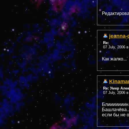
Редактирова
jeanna-
Re:
07 July, 2006 в
Как жалко...
Kinama
Re: Умер Але
07 July, 2006 в
Блииииииин..
Башлачёва..
если бы не о