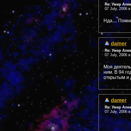
Re: Умер Але
07 July, 2006 в
Нда.... Помни
damer
Re: Умер Але
07 July, 2006 в
Моя деятель
ним. В 94 г
открытым и
damer
Re: Умер Але
07 July, 2006 в