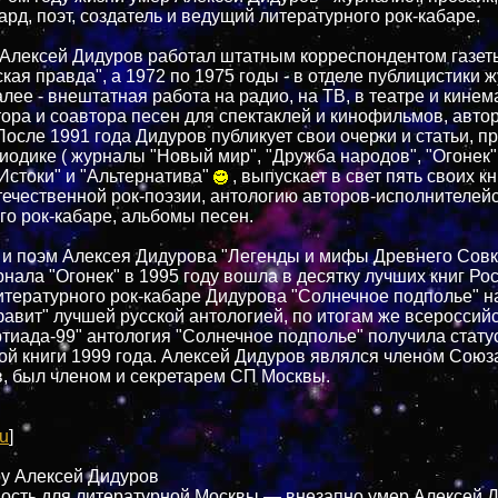
ард, поэт, создатель и ведущий литературного рок-кабаре.
 Алексей Дидуров работал штатным корреспондентом газет
кая правда", а 1972 по 1975 годы - в отделе публицистики 
алее - внештатная работа на радио, на ТВ, в театре и кине
тора и соавтора песен для спектаклей и кинофильмов, автор
осле 1991 года Дидуров публикует свои очерки и статьи, про
иодике ( журналы "Новый мир", "Дружба народов", "Огонек"
Истоки" и "Альтернатива"
, выпускает в свет пять своих кн
течественной рок-поэзии, антологию авторов-исполнителей
го рок-кабаре, альбомы песен.
 и поэм Алексея Дидурова "Легенды и мифы Древнего Совк
нала "Огонек" в 1995 году вошла в десятку лучших книг Рос
итературного рок-кабаре Дидурова "Солнечное подполье" н
фавит" лучшей русской антологией, по итогам же всероссий
ртиада-99" антология "Солнечное подполье" получила стату
ой книги 1999 года. Алексей Дидуров являлся членом Союз
, был членом и секретарем СП Москвы.
u
]
ру Алексей Дидуров
ость для литературной Москвы — внезапно умер Алексей Д