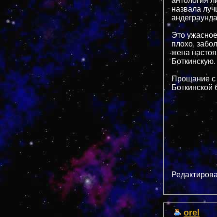
антология л
назвала луч
андеграунда,
Это ужасное
плохо, забол
жена настоял
Боткинскую.
Прощание с 
Боткинской 
Редактирова
orel