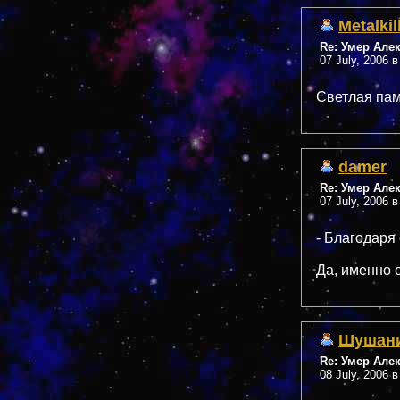
Metalkil
Re: Умер Але
07 July, 2006 в
Светлая памя
damer
Re: Умер Але
07 July, 2006 в
- Благодаря
Да, именно 
Шушан
Re: Умер Але
08 July, 2006 в