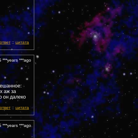
ответ
::
цитата
 ***years ***ago
мешанное:
х аж за
о он далеко
ответ
::
цитата
 ***years ***ago