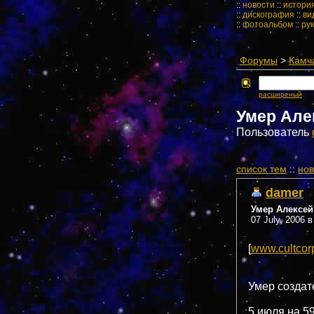
::
новости
::
истори
::
дискография
::
ви
::
фотоальбом
::
ру
Форумы
>
Камч
расширеный
Умер Але
Пользователь
cписок тем
::
нов
damer
Умер Алексей
07 July, 2006 в
[
www.cultcor
Умер создат
5 июля на 59