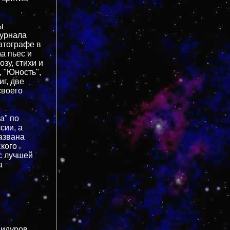
ы
журнала
матографе в
а пьес и
зу, стихи и
, "Юность",
иг, две
своего
а" по
сии, а
азвана
ского
с лучшей
а
идуров.