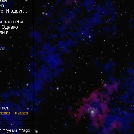
авит”
из
се. И вдруг…
вовал себя
. Однако
ли в
але
mer.
ответ
::
цитата
 ***years ***ago