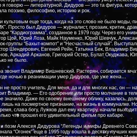
о я говорю — литературной. Дидуров — это та фигура, кото
ла поэзию, философию, историю и рок.
и культовым еще тогда, когда на это слово не было моды, 
МК". Просто был Дидуров — журналист, прозаик, критик, драм
баре “Кардиограмма”, созданное в 1979 году. Через его уни
ор Цой, Юрий Лоза, Майк Науменко, Юрий Шевчук, Алекса
ок-группы “Бахыт-компот” и “Несчастный случай”. Выступал
тор Шендерович, Евгений Рейн, Татьяна Бек, Владимир Ви
ов, Аркадий Арканов, Григорий Остер, Булат Окуджава, 
ько не было.
ра звонит Владимир Вишневский. Растерян, собирается мча
 где ночью в реанимации умер Дидуров, где уже жена…
не просто учитель. Для меня, да и для многих нас, он — н
орит Владимир. — Его одобрение или просто молчание в те
ое значило. Даже по своему внешнему облику, казалось, дол
 лишь на посмертное признание, на жизнь в коммуналке. Но
емя, слава богу, Лужков дал ему квартиру, начали выходить
только что прошел его удивительный фильм про кабаре.
 и поэм Алексея Дидурова “Легенды и мифы Древнего Совк
рнала “Огонек” еще в 1995 году вошла в десятку лучших книг