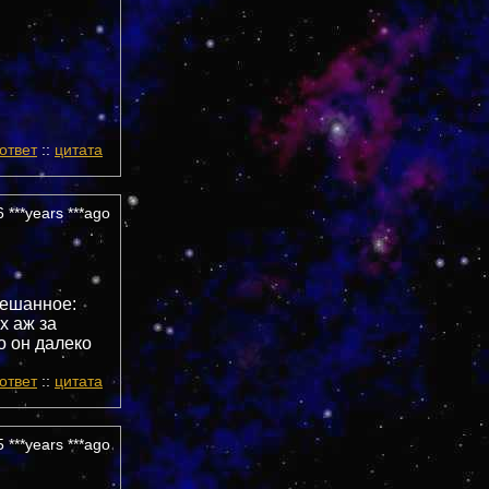
ответ
::
цитата
 ***years ***ago
мешанное:
х аж за
о он далеко
ответ
::
цитата
 ***years ***ago