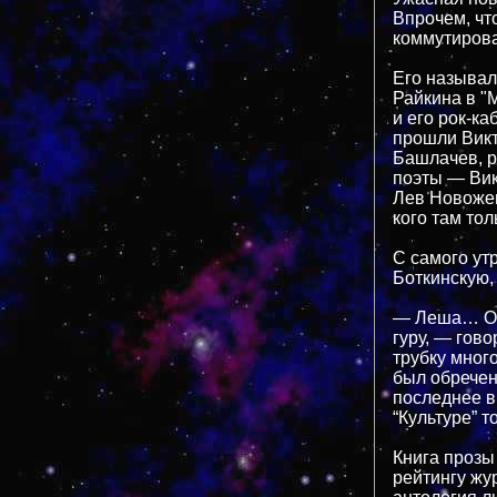
Впрочем, чт
коммутирова
Его называл
Райкина в "
и его рок-ка
прошли Викт
Башлачев, р
поэты — Вик
Лев Новожен
кого там тол
С самого ут
Боткинскую,
— Леша… Он 
гуру, — гов
трубку мног
был обречен
последнее вр
“Культуре” 
Книга прозы
рейтингу жу