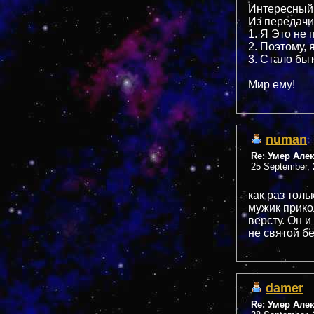
Интересный
Из передачи
1. Я Это не
2. Поэтому, 
3. Стало быт
Мир ему!
numan
Re: Умер Але
25 September, 
как раз тол
мужик прико
версту. Он и
не святой б
damer
Re: Умер Але