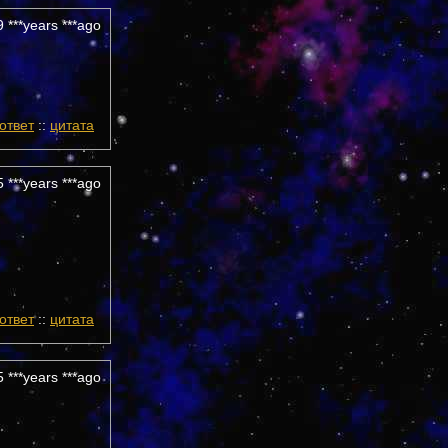
 ***years ***ago
ответ
::
цитата
 ***years ***ago
ответ
::
цитата
 ***years ***ago