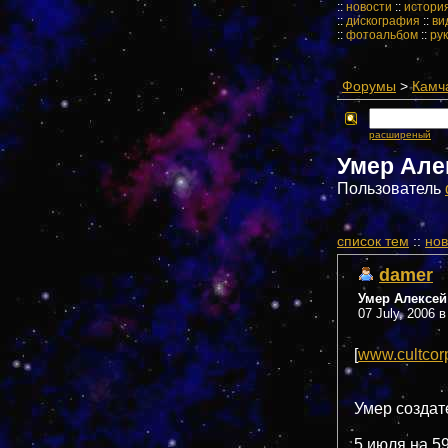
::
новости
::
истори
::
дискография
::
ви
::
фотоальбом
::
ру
Форумы
>
Камч
расширеный
Умер Але
Пользователь
cписок тем
::
нов
damer
Умер Алексей
07 July, 2006 в
[
www.cultcor
Умер создат
5 июля на 59