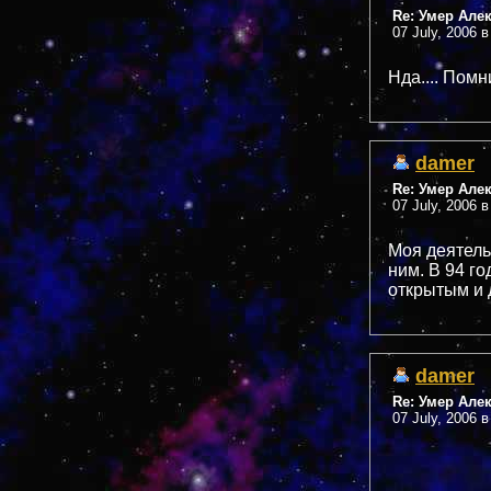
Re: Умер Але
07 July, 2006 в
Нда.... Помни
damer
Re: Умер Але
07 July, 2006 в
Моя деятель
ним. В 94 г
открытым и
damer
Re: Умер Але
07 July, 2006 в