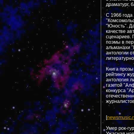
драматург, б
С 1966 года
"Комсомольс
"Юность". Д
качестве ав
сценариев. П
поэмы в пер
альманахи "
антологии о
литературно
Книга прозы
рейтингу жур
антология л
газетой "Ал
конкурса "А
отечественн
журналистов
[
newsmusic.r
Умер рок-гу
Ужасная нов