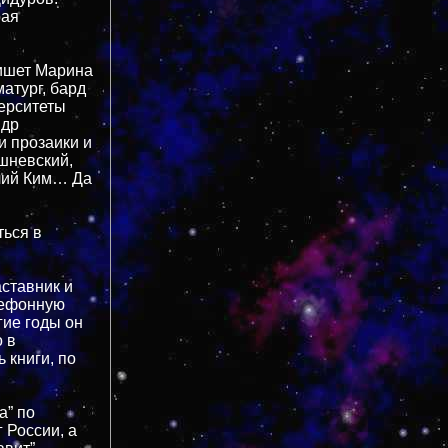
рая
пишет Марина
атург, бард
верситеты
ндр
и прозаики и
шневский,
Юлий Ким… Да
ться в
аставник и
лефонную
гие годы он
 в
 книги, по
а” по
 России, а