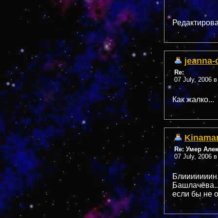
Редактирова
jeanna-
Re:
07 July, 2006 в
Как жалко...
Kinama
Re: Умер Але
07 July, 2006 в
Блииииииин..
Башлачёва..
если бы не о