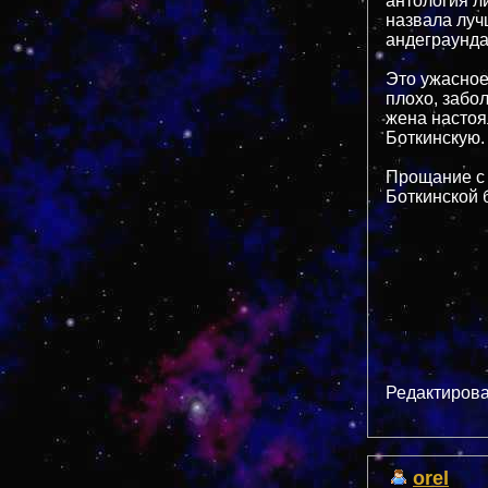
антология л
назвала луч
андеграунда,
Это ужасное
плохо, забол
жена настоял
Боткинскую.
Прощание с 
Боткинской 
Редактирова
orel