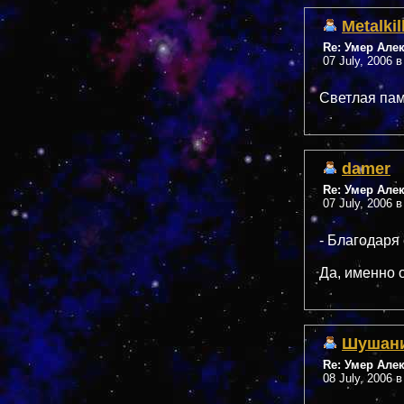
Metalkil
Re: Умер Але
07 July, 2006 в
Светлая памя
damer
Re: Умер Але
07 July, 2006 в
- Благодаря
Да, именно 
Шушан
Re: Умер Але
08 July, 2006 в