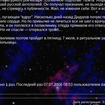
итературного рок-кабаре “Солнечное подполье” газета “Алф
шей русской антологией. Он получал признание, не выходя 
 не стремясь к публичности. Жил, не изменяя себе. Вот и в
, пугающее “вдруг”. Несколько дней назад Дидуров почувст
ело сердце. Но по привычке не лечиться все не шел к врачу
а, и он поплелся в поликлинику, откуда прямиком его отвез
 Но не спасли — оторвался тромб…
великим поэтом пройдет в пятницу, 7 июля, в ритуальном з
больницы.
но 1 раз. Последний раз 07.07.2006 08:53 пользователем da
Дата регистрации: 37