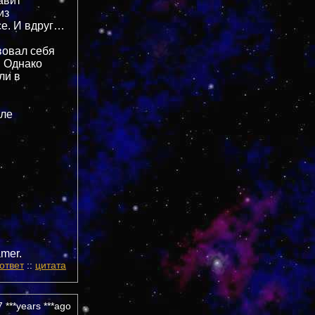
авит”
из
се. И вдруг…
вовал себя
. Однако
ли в
але
mer.
ответ
::
цитата
 ***years ***ago