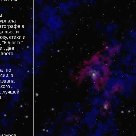
ы
журнала
матографе в
а пьес и
зу, стихи и
, "Юность",
иг, две
своего
а" по
сии, а
азвана
ского
с лучшей
а
идуров.