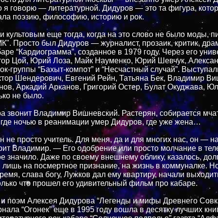
о я говорю — литературной. Дидуров — это та фигура, кото
ла поэзию, философию, историю и рок.
и культовым еще тогда, когда на это слово не было моды, 
МК". Просто был Дидуров — журналист, прозаик, критик, драм
баре “Кардиограмма”, созданное в 1979 году. Через его уни
ор Цой, Юрий Лоза, Майк Науменко, Юрий Шевчук, Алекса
ок-группы “Бахыт-компот” и “Несчастный случай”. Выступал
тор Шендерович, Евгений Рейн, Татьяна Бек, Владимир Ви
ов, Аркадий Арканов, Григорий Остер, Булат Окуджава, 
ько не было.
ра звонит Владимир Вишневский. Растерян, собирается мча
 где ночью в реанимации умер Дидуров, где уже жена…
не просто учитель. Для меня, да и для многих нас, он — н
орит Владимир. — Его одобрение или просто молчание в те
ое значило. Даже по своему внешнему облику, казалось, дол
 лишь на посмертное признание, на жизнь в коммуналке. Но
емя, слава богу, Лужков дал ему квартиру, начали выходить
только что прошел его удивительный фильм про кабаре.
 и поэм Алексея Дидурова “Легенды и мифы Древнего Совк
рнала “Огонек” еще в 1995 году вошла в десятку лучших книг