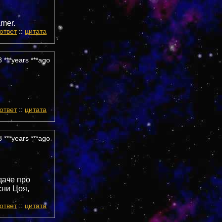
mer.
ответ
::
цитата
 ***years ***ago
ответ
::
цитата
 ***years ***ago
едаче про
сни Цоя,
ответ
::
цитата