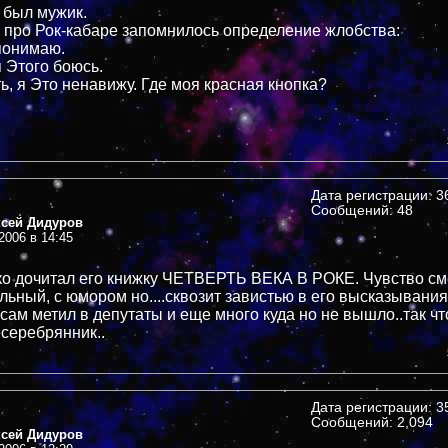
 был мужик.
 про Рок-кабаре запомнилось определение жлобства:
 понимаю.
я Этого боюсь.
ь, я Это ненавижу. Где моя красная кнопка?
Дата регистрации: 36
Сообщений: 48
ксей Дидуров
2006 в 14:45
ько дочитал его книжку ЧЕТВЕРТЬ ВЕКА В РОКЕ. Чувство с
льный, с юмором но....сквозит завистью в его высказывания
 сам метил в депутаты и еще много куда но не вышло..так чт
есеребрянник..
Дата регистрации: 35
Сообщений: 2,094
ксей Дидуров