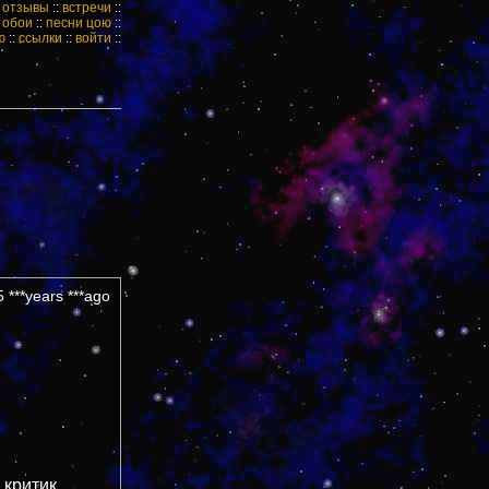
:
отзывы
::
встречи
::
:
обои
::
песни цою
::
ю
::
ссылки
::
войти
::
 ***years ***ago
 критик,