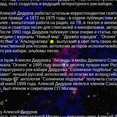
ард, поэт, создатель и ведущий литературного рок-кабаре.
 Алексей Дидуров работал штатным корреспондентом газет
кая правда", а 1972 по 1975 годы - в отделе публицистики 
алее - внештатная работа на радио, на ТВ, в театре и кине
тора и соавтора песен для спектаклей и кинофильмов, автор
осле 1991 года Дидуров публикует свои очерки и статьи, про
иодике ( журналы "Новый мир", "Дружба народов", "Огонек"
Истоки" и "Альтернатива"
, выпускает в свет пять своих кн
течественной рок-поэзии, антологию авторов-исполнителей
го рок-кабаре, альбомы песен.
 и поэм Алексея Дидурова "Легенды и мифы Древнего Совк
нала "Огонек" в 1995 году вошла в десятку лучших книг Рос
итературного рок-кабаре Дидурова "Солнечное подполье" н
фавит" лучшей русской антологией, по итогам же всероссий
ртиада-99" антология "Солнечное подполье" получила стату
ой книги 1999 года. Алексей Дидуров являлся членом Союз
, был членом и секретарем СП Москвы.
u
]
ру Алексей Дидуров
ость для литературной Москвы — внезапно умер Алексей Д