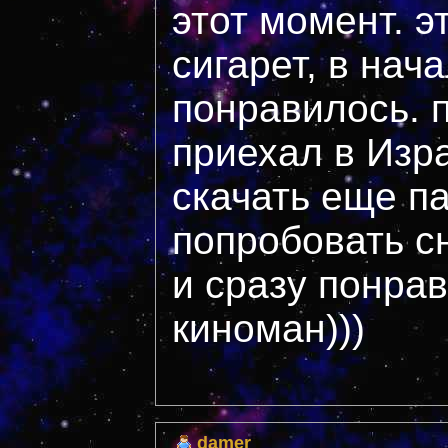
этот момент. э
сигарет, в нач
понравилось. 
приехал в Изр
скачать еще па
попробовать с
и сразу понрав
киноман)))
damer