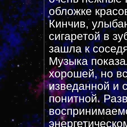
обложке красо
Кинчив, улыба
сигаретой в з
зашла к сосед
Музыка показа
хорошей, но в
изведанной и 
понитной. Разв
воспринимаемо
энергетическом