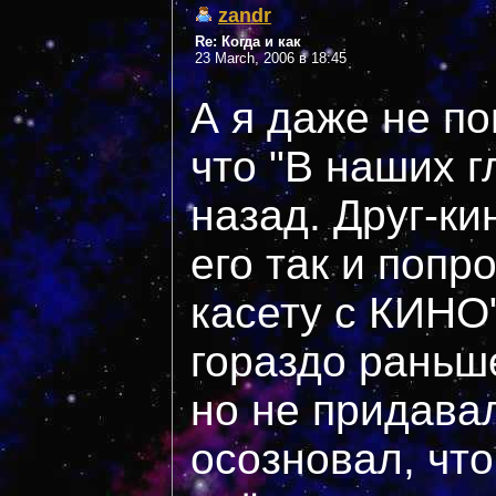
zandr
Re: Когда и как
23 March, 2006 в 18:45
А я даже не п
что "В наших г
назад. Друг-ки
его так и попр
касету с КИНО"
гораздо раньш
но не придавал
осозновал, что