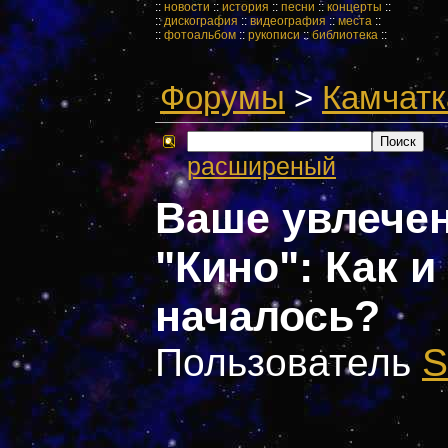
::
новости
::
история
::
песни
::
концерты
::
::
дискография
::
видеография
::
места
::
::
фотоальбом
::
рукописи
::
библиотека
::
Форумы
>
Камчатк
расширеный
Ваше увлечен
"Кино": Как и
началось?
Пользователь
S