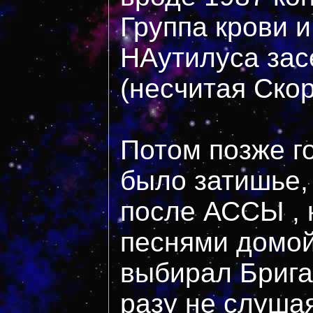
Группа крови и
НАутилуса засе
(несчитая Ско
Потом позже го
было затишье,
после АССЫ , 
песнями домой
выбирал Брига
разу не слушая