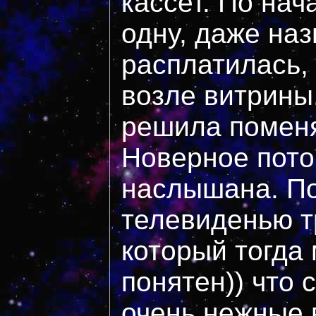
кассет. По нач
одну, даже наз
расплатилась,
возле витрины
решила поменя
Новерное пото
наслышана. По
телевиденью т
который тогда
понятен)) что 
очень нежные 