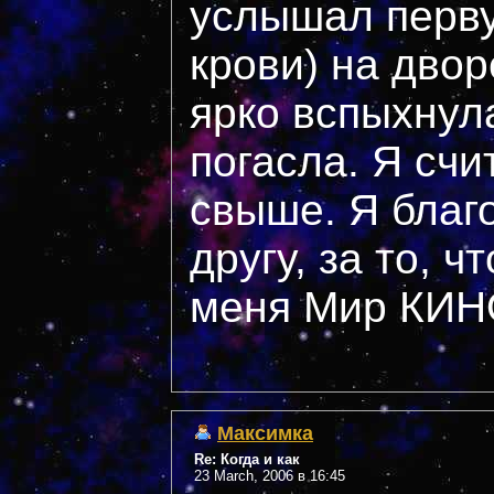
услышал перву
крови) на двор
ярко вспыхнул
погасла. Я счи
свыше. Я благ
другу, за то, ч
меня Мир КИН
Максимка
Re: Когда и как
23 March, 2006 в 16:45