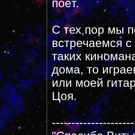
поёт.
С тех пор мы п
встречаемся с 
таких киномана
дома, то играе
или моей гита
Цоя.
---------------------