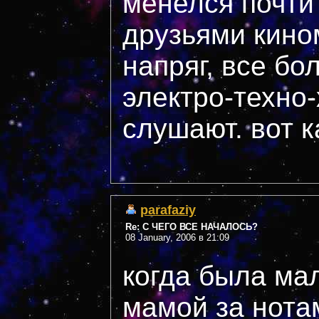
менелся почти
друзьями кино
напряг, все бо
электро-техно-
слушают. вот к
parafaziy
Re: С ЧЕГО ВСЕ НАЧАЛОСЬ?
08 January, 2006 в 21:09
когда была ма
мамой за нота