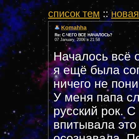
cписок тем
::
новая
Komahha
Re: С ЧЕГО ВСЕ НАЧАЛОСЬ?
07 January, 2006 в 21:58
Началось всё о
я ещё была со
ничего не пони
У меня папа с
русский рок. С
впитывала это 
осознавала. П