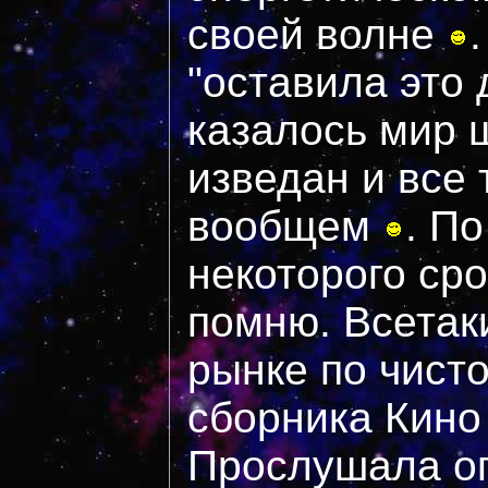
своей волне
"оставила это 
казалось мир ш
изведан и все 
вообщем
. П
некоторого сро
помню. Всетак
рынке по чист
сборника Кино
Прослушала оп