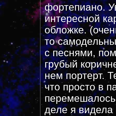
фортепиано. У
интересной ка
обложке. (очен
то самодельны
с песнями, по
грубый коричн
нем портерт. 
что просто в п
перемешалось 
деле я видела 