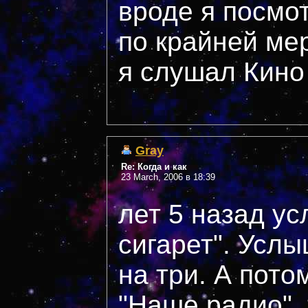
вроде я посмо
по крайней мер
я слушал Кино 
Gray
Re: Когда и как
23 March, 2006 в 18:39
лет 5 назад у
сигарет". Услы
на три. А пото
"Наше радио",