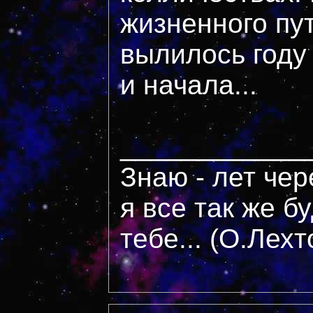
жизненного пут
вылилось году 
и начала...
____________
Знаю - лет чер
я все так же б
тебе... (О.Лехт