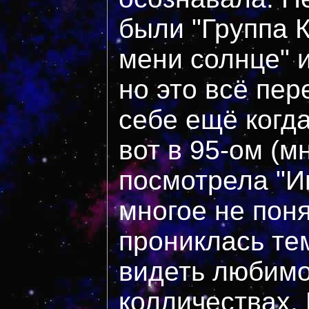
были "Группа К
мени солнце" 
но это всё пе
себе ещё когда
вот в 95-ом (м
посмотрела "И
многое не поня
прониклась те
видеть любимо
колличествах.