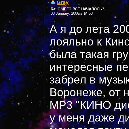
Gray
Re: С ЧЕГО ВСЕ НАЧАЛОСЬ?
08 January, 2006 в 14:53
А я до лета 20
лояльно к Кино
была такая гру
интересные пес
забрел в музы
Воронеже, от н
MP3 "КИНО диск
у меня даже ди