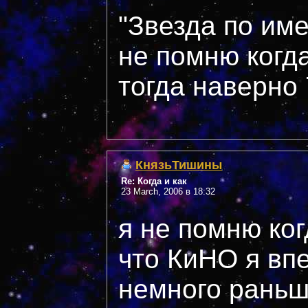
"Звезда по им
не помню когд
тогда наверно 
КнязьТишины
Re: Когда и как
23 March, 2006 в 18:32
я не помню ког
что КиНО я вп
немного раньше