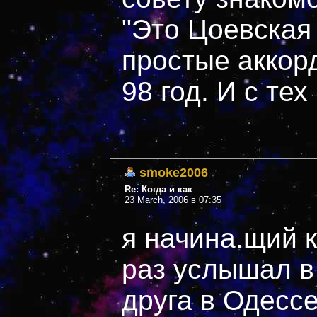
"Это Цоевская
простые аккорд
98 год. И с те
smoke2006
Re: Когда и как
23 March, 2006 в 07:35
я начина.щий 
раз услышал в
друга в Одесс