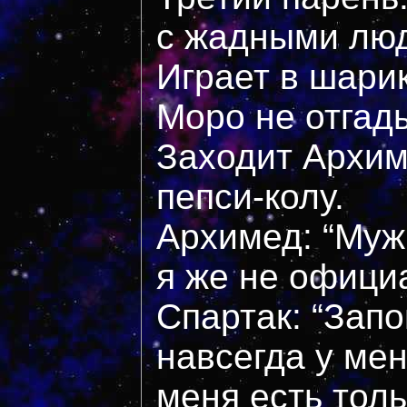
с жадными лю
Играет в шари
Моро не отгад
Заходит Архим
пепси-колу.
Архимед: “Муж
я же не офици
Спартак: “Зап
навсегда у мен
меня есть тол