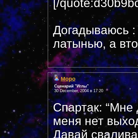
[/quote:d30b9b
Догадываюсь :
латынью, а вто
Mopo
Сценарий "Иглы"
30 December, 2004 в 17:20
Спартак: “Мне 
меня нет выход
Давай свалива