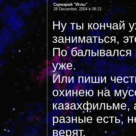
Сценарий "Иглы"
28 December, 2004 в 08:21
Ну ты кончай 
заниматься, э
По балывался 
уже.
Или пиши чест
охинею на мусо
казахфильме, 
разные есть, 
верят.