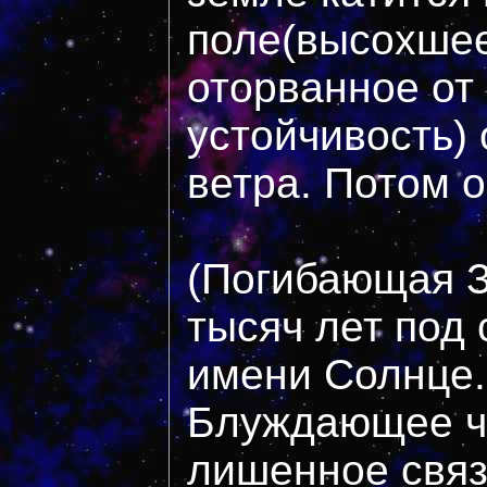
поле(высохшее
оторванное от
устойчивость)
ветра. Потом о
(Погибающая З
тысяч лет под 
имени Солнце.
Блуждающее ч
лишенное свя