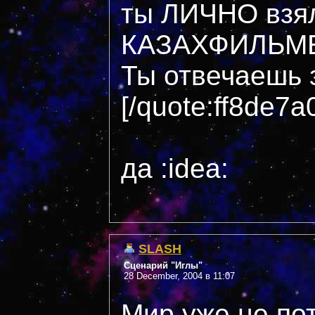
ты ЛИЧНО взя
КАЗАХФИЛЬМ
Ты отвечаешь 
[/quote:ff8de7a
да :idea:
SLASH
Сценарий "Иглы"
28 December, 2004 в 11:07
Мир уже не пот