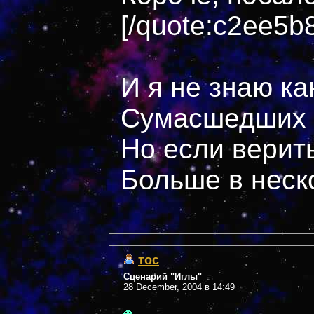
[/quote:c2ee5b
И я не знаю ка
Сумасшедших 
Но если верить
Больше в неск
тос
Сценарий "Иглы"
28 December, 2004 в 14:49