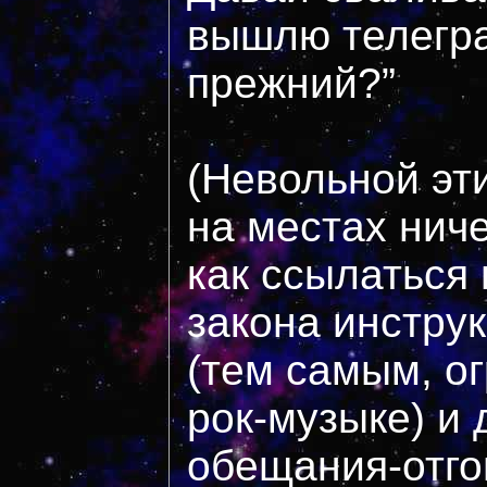
вышлю телегр
прежний?”
(Невольной эт
на местах ниче
как ссылаться 
закона инстру
(тем самым, о
рок-музыке) и 
обещания-отго