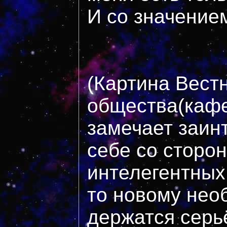
И со значение
(Картина Вест
общества(кафе
замечает заин
себе со сторо
интелегентных 
то новому нео
держатся серь