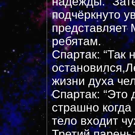
надежды.” Зат
подчёркнуто у
представляет 
ребятам.
Спартак: “Так 
остановился,Л
жизни духа че
Спартак: “Это
страшно когда
тело входит чу
Третий парень: