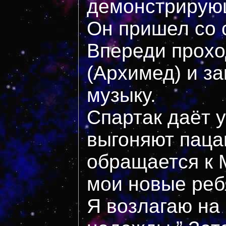
демонстрирую
Он пришел со 
Впереди прохо
(Архимед) и з
музыку.
Спартак даёт 
выгоняют паца
обращается к М
мои новые ре
Я возлагаю на