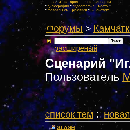
::
новости
::
история
::
песни
::
концерты
::
::
дискография
::
видеография
::
места
::
::
фотоальбом
::
рукописи
::
библиотека
::
Форумы
>
Камчатк
расширеный
Сценарий "И
Пользователь
M
cписок тем
::
новая
SLASH