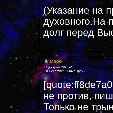
(Указание на п
духовного.На 
долг перед Вы
Mopo
Сценарий "Иглы"
28 December, 2004 в 10:56
[quote:ff8de7a
не против, пиш
Только не трын