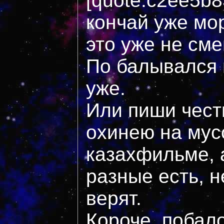
[quote:c2ee5b
кончай уже мо
это уже не см
По балывался 
уже.
Или пиши чест
охинею на мусо
казахфильме, 
разные есть, 
верят.
Короче, побало