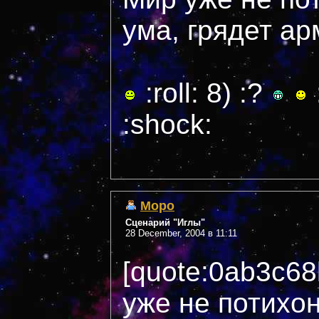
ума, грядет арм
:roll: 8) :?
:
:shock:
Mopo
Сценарий "Иглы"
28 December, 2004 в 11:11
[quote:0ab3c6
уже не потихон