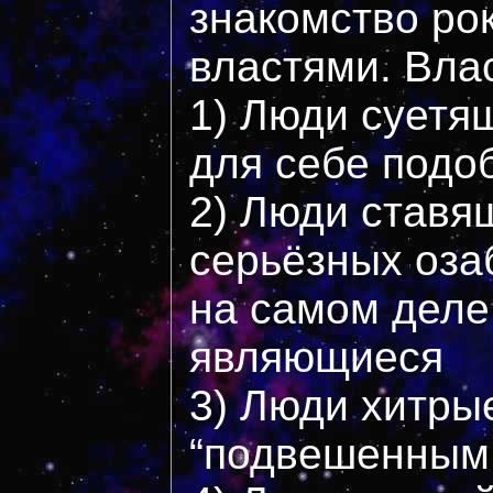
знакомство ро
властями. Вла
1) Люди суетя
для себе подо
2) Люди ставя
серьёзных оза
на самом деле
являющиеся
3) Люди хитры
“подвешенным