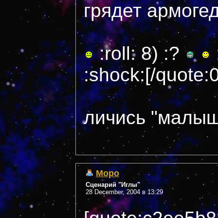
грядет армогедо
:roll: 8) :?
:
:shock:[/quote
личись "малыш"
Моро
Сценарий "Иглы"
28 December, 2004 в 13:29