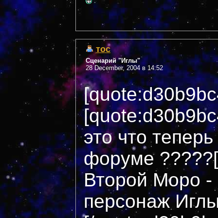
тос
Сценарий "Иглы"
28 December, 2004 в 14:52
[quote:d30b9b
[quote:d30b9b
это что тепер
форуме ?????[
Второй Моро - 
персонаж Иглы 