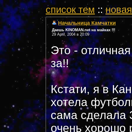
cписок тем
::
новая
Начальница Камчатки
Даешь KINOMAN.net на майках !!!
29 April, 2004 в 20:09
Это - отличная
за!!
Кстати, я в Ка
хотела футбол
сама сделала
очень хорошо 