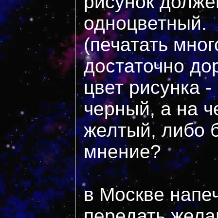
рисунок долже
одноцветный.
(печатать мно
достаточно дор
цвет рисунка -
черный, а на ч
желтый, либо 
мнение?
в Москве напе
передать жела