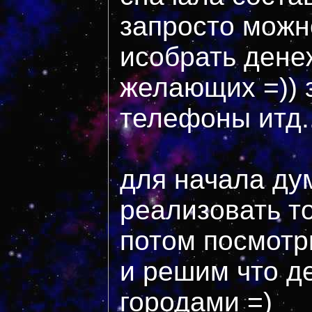
запросто можн
исобрать дене
желающих =)) 
телефоны итд..
для начала д
реализовать то
потом посмотри
и решим что д
городами =)