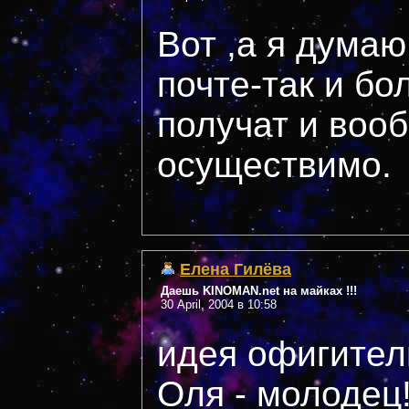
Вот ,а я думаю
почте-так и б
получат и воо
осуществимо.
Елена Гилёва
Даешь KINOMAN.net на майках !!!
30 April, 2004 в 10:58
идея офигите
Оля - молодец