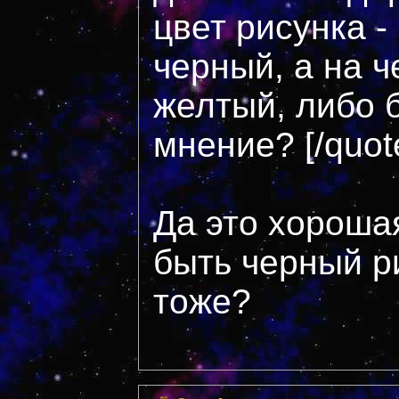
цвет рисунка -
черный, а на ч
желтый, либо 
мнение? [/quot
Да это хороша
быть черный р
тоже?