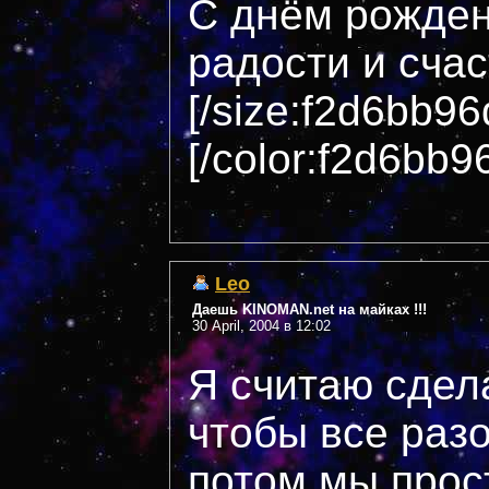
С днём рождень
радости и счас
[/size:f2d6bb96
[/color:f2d6bb9
Leo
Даешь KINOMAN.net на майках !!!
30 April, 2004 в 12:02
Я считаю сдел
чтобы все раз
потом мы прос