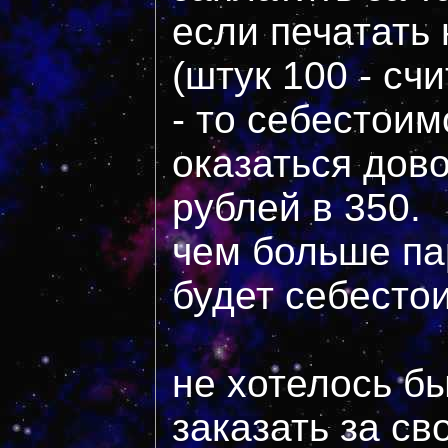
если печатать
(штук 100 - сч
- то себестои
оказаться дово
рублей в 350.
чем больше па
будет себесто
не хотелось бы
заказать за св