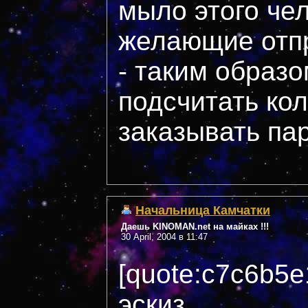
мыло этого чел
желающие отпр
- таким образ
подсчитать кол
заказывать па
Начальница Камчатки
Даешь KINOMAN.net на майках !!!
30 April, 2004 в 11:47
[quote:c7c6b5
эскиз.