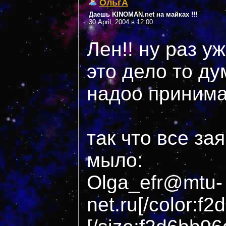
ОльгА
Даешь KINOMAN.net на майках !!!
30 April, 2004 в 12:00
Лен!! ну раз у
это дело то д
надоо принимат
так что все за
мыло:
Olga_efr@mtu-
net.ru[/color:f