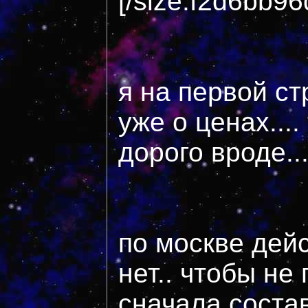
[/size:f2d6bb96
я на первой с
уже о ценах....
дорого вроде...
по москве дей
нет.. чтобы не
сначала соста