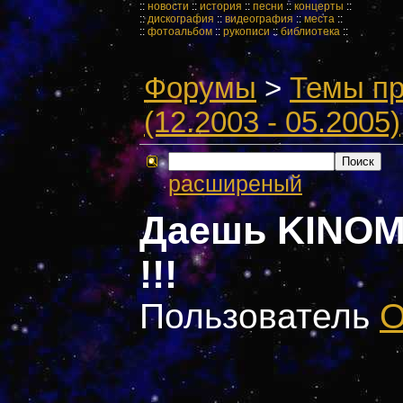
::
новости
::
история
::
песни
::
концерты
::
::
дискография
::
видеография
::
места
::
::
фотоальбом
::
рукописи
::
библиотека
::
Форумы
>
Темы пр
(12.2003 - 05.2005)
расширеный
Даешь KINOMA
!!!
Пользователь
О