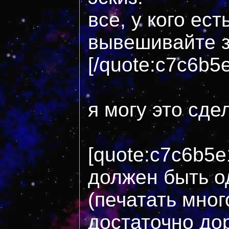
все, у кого ест
вывешивайте з
[/quote:c7c6b5
я могу это сде
[quote:c7c6b5
должен быть о
(печатать мно
достаточно дор