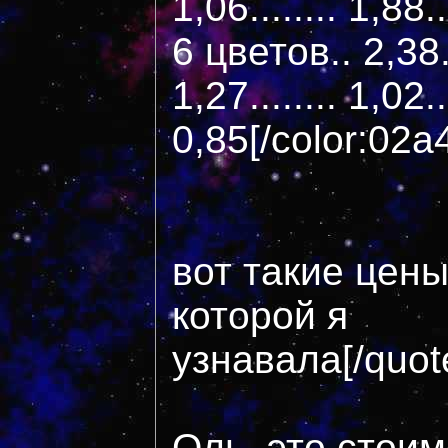
1,06........ 1,88..
6 цветов.. 2,38...
1,27........ 1,02...
0,85[/color:02
вот такие цены
которой я
узнавала[/quo
Оль, это стои