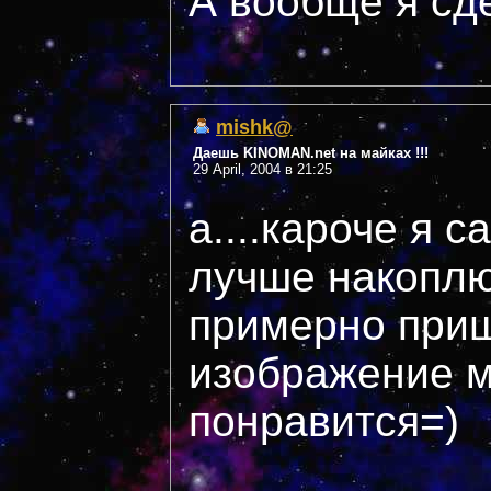
А вообще я сд
mishk@
Даешь KINOMAN.net на майках !!!
29 April, 2004 в 21:25
а....кароче я 
лучше накоплю
примерно приш
изображение м
понравится=)