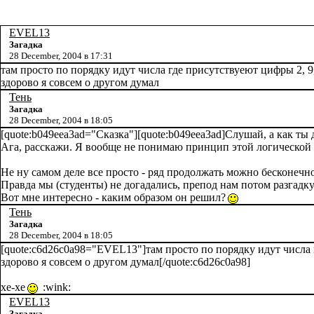
EVEL13
Загадка
28 December, 2004 в 17:31
там просто по порядку идут числа где присутствуеют цифры 2, 9
здорово я совсем о другом думал
Тень
Загадка
28 December, 2004 в 18:05
[quote:b049eea3ad="Сказка"][quote:b049eea3ad]Слушай, а как ты д
Ага, расскажи. Я вообще не понимаю принцип этой логической ц
Не ну самом деле все просто - ряд продолжать можно бесконечн
Правда мы (студенты) не догадались, препод нам потом разгадку
Вот мне интересно - каким образом он решил?
Тень
Загадка
28 December, 2004 в 18:05
[quote:c6d26c0a98="EVEL13"]там просто по порядку идут числа 
здорово я совсем о другом думал[/quote:c6d26c0a98]
хе-хе
:wink:
EVEL13
Загадка