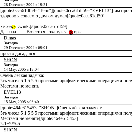
28 December, 2004 в 19:21
[quote:0cca61df59="Тень"][quote:0cca61df59="EVEL13"]там прост
здорово я совсем о другом думал[/quote:0cca61df59]
хе-хе
:wink:[/quote:0cca61df59]
Даааааа.........Вот это я лоханулся
ops:
Dimas
Загадка
29 December, 2004 в 09:01
просто догадался
SHON
Загадка
14 May, 2005 в 19:04
Очень лёгкая задачка:
5ть чисел 5 1 5 5 5 простыми арифметическими операциями получ
Местами не менять
EVEL13
Загадка
15 May, 2005 в 06:40
[quote:464e615453="SHON"]Очень лёгкая задачка:
5ть чисел 5 1 5 5 5 простыми арифметическими операциями получ
Местами не менять[/quote:464e615453]
5-1+5*5-5
SHON