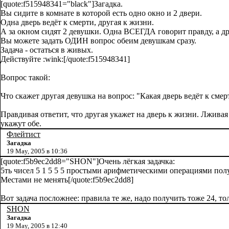
[quote:f515948341="black"]Загадка.
Вы сидите в комнате в которой есть одно окно и 2 двери.
Одна дверь ведёт к смерти, другая к жизни.
А за окном сидят 2 девушки. Одна ВСЕГДА говорит правду, а др
Вы можете задать ОДИН вопрос обеим девушкам сразу.
Задача - остаться в живых.
Действуйте :wink:[/quote:f515948341]
Вопрос такой:
Что скажет другая девушка на вопрос: "Какая дверь ведёт к смер
Правдивая ответит, что другая укажет на дверь к жизни. Лживая
укажут обе.
Флейтист
Загадка
19 May, 2005 в 10:36
[quote:f5b9ec2dd8="SHON"]Очень лёгкая задачка:
5ть чисел 5 1 5 5 5 простыми арифметическими операциями получ
Местами не менять[/quote:f5b9ec2dd8]
Вот задача посложнее: правила те же, надо получить тоже 24, толь
SHON
Загадка
19 May, 2005 в 12:40