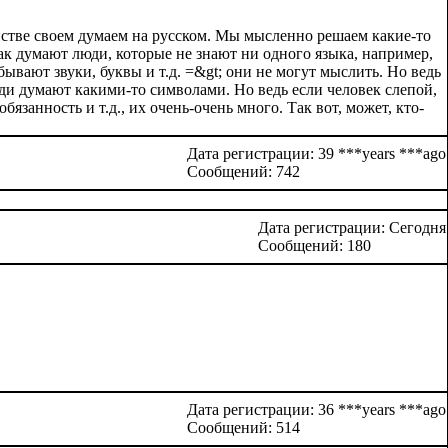
нстве своем думаем на русском. Мы мысленно решаем какие-то
как думают люди, которые не знают ни одного языка, например,
бывают звуки, буквы и т.д. =&gt; они не могут мыслить. Но ведь
юди думают какими-то символами. Но ведь если человек слепой,
язанность и т.д., их очень-очень много. Так вот, может, кто-
Дата регистрации: 39 ***years ***ago
Сообщений: 742
Дата регистрации: Сегодня
Сообщений: 180
Дата регистрации: 36 ***years ***ago
Сообщений: 514