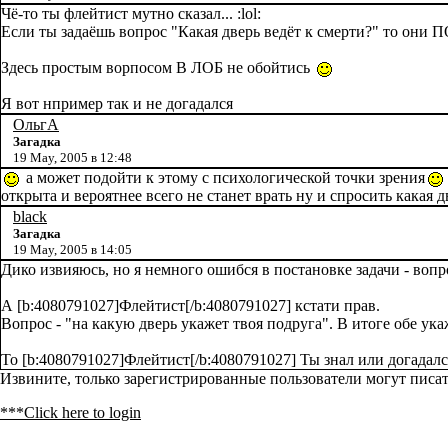
Чё-то ты флейтист мутно сказал... :lol:
Если ты задаёшь вопрос "Какая дверь ведёт к смерти?" то о
Здесь простым ворпосом В ЛОБ не обойтись
Я вот нпример так и не догадался
ОльгА
Загадка
19 May, 2005 в 12:48
а может подойти к этому с психологической точки зрения
открыта и вероятнее всего не станет врать ну и спросить какая 
black
Загадка
19 May, 2005 в 14:05
Дико извияюсь, но я немного ошибся в постановке задачи - во
А [b:4080791027]Флейтист[/b:4080791027] кстати прав.
Вопрос - "на какую дверь укажет твоя подруга". В итоге обе ук
То [b:4080791027]Флейтист[/b:4080791027] Ты знал или догадал
Извините, только зарегистрированные пользователи могут писат
***Click here to login