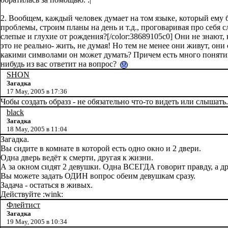
2. Вообщем, каждый человек думает на том языке, который ему 
проблемы, строим планы на день и т.д., проговаривая про себя 
слепые и глухие от рождения?[/color:38689105c0] Они не знают, 
это не реально- жить, не думая! Но тем не менее они живут, он
какими символами он может думать? Причем есть много понятий, к
нибудь из вас ответит на вопрос?
SHON
Загадка
17 May, 2005 в 17:36
Чобы создать образз - не обязательно что-то видеть или слышат
black
Загадка
18 May, 2005 в 11:04
Загадка.
Вы сидите в комнате в которой есть одно окно и 2 двери.
Одна дверь ведёт к смерти, другая к жизни.
А за окном сидят 2 девушки. Одна ВСЕГДА говорит правду, а др
Вы можете задать ОДИН вопрос обеим девушкам сразу.
Задача - остаться в живых.
Действуйте :wink:
Флейтист
Загадка
19 May, 2005 в 10:34