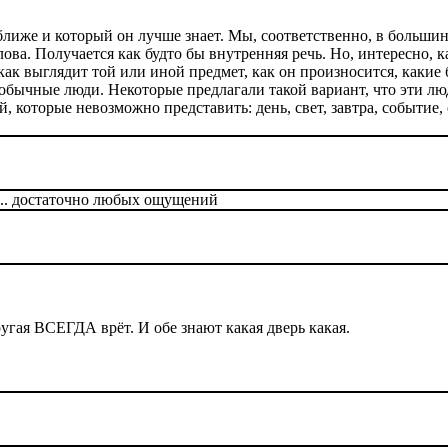
ближе и который он лучше знает. Мы, соответственно, в больши
слова. Получается как будто бы внутренняя речь. Но, интересно, 
как выглядит той или иной предмет, как он произносится, какие 
и обычные люди. Некоторые предлагали такой вариант, что эти л
оторые невозможно представить: день, свет, завтра, событие, об
ь... достаточно любых ощущений
угая ВСЕГДА врёт. И обе знают какая дверь какая.