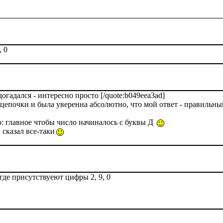
, 0
огадался - интересно просто [/quote:b049eea3ad]
епочки и была уверенна абсолютно, что мой ответ - правильный 
о: главное чтобы число начиналось с буквы Д
 сказал все-таки
где присутствуеют цифры 2, 9, 0