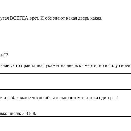
угая ВСЕГДА врёт. И обе знают какая дверь какая.
ти"?
 знает, что правидивая укажет на дверь к смерти, но в силу сво
ит 24. каждое число обязательно юзнуть и тока один раз!
ко числа: 3 3 8 8.