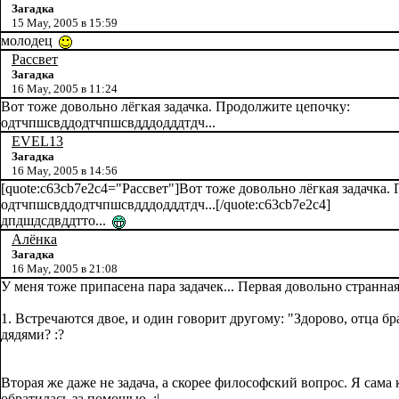
Загадка
15 May, 2005 в 15:59
молодец
Рассвет
Загадка
16 May, 2005 в 11:24
Вот тоже довольно лёгкая задачка. Продолжите цепочку:
одтчпшсвддодтчпшсвдддодддтдч...
EVEL13
Загадка
16 May, 2005 в 14:56
[quote:c63cb7e2c4="Рассвет"]Вот тоже довольно лёгкая задачка.
одтчпшсвддодтчпшсвдддодддтдч...[/quote:c63cb7e2c4]
дпдшдсдвддтто...
Алёнка
Загадка
16 May, 2005 в 21:08
У меня тоже припасена пара задачек... Первая довольно странная,
1. Встречаются двое, и один говорит другому: "Здорово, отца бр
дядями? :?
Вторая же даже не задача, а скорее философский вопрос. Я сама к
обратилась за помощью. :|